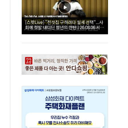
[스팟Live] "전셋집 구하려다 월세 선택"...사
회에 첫발 내디딘 청년의 한탄 | 26.08.06 서울
시 부동산 대토론회