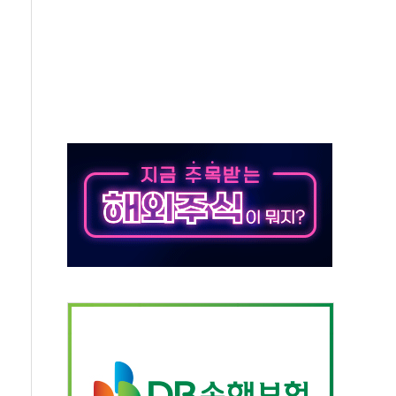
대응 1단계 진압 중
야, 경쟁상대 中과 비교해야"
하는 '선봉'의 대민 봉사
미사일 1발 발사… 올해 10번째·42일 만 도발
 새 안보 위기… 반군·마약카르텔이 습득해 전투 활용
어선 구조
무해한 표면 부식 물질"
분만에 진화...외국인 노동자 숨져