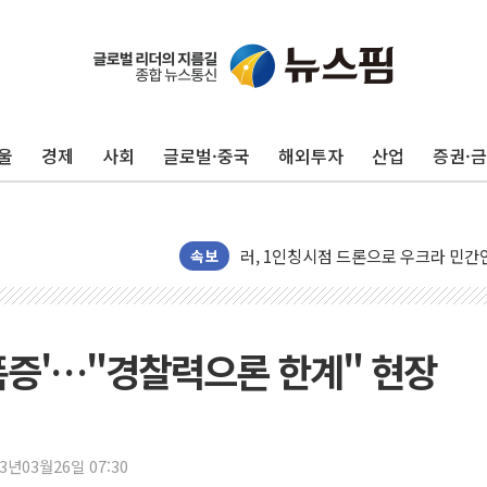
유럽증시, 견조한 실적 소화하며 대부분
리투아니아 국방 "러, 우크라 드론으로
울
경제
사회
글로벌·중국
해외투자
산업
증권·
구광모, 내주 실리콘밸리서 젠슨 황 
뉴욕증시 개장 전 특징주...모더나
김정관 장관 "영업이익 N% 성과급
속보
뉴욕증시 프리뷰, 미 주가선물 AI주
청와대, 북한 단거리 탄도미사일 발사
금값 7주 만에 최고…美 고용 둔화·
폭증'…"경찰력으론 한계" 현장
[인도증시] 중동 긴장 완화에 실적 호
러, 1인칭시점 드론으로 우크라 민간
[베트남 증시] 지수 하락 속 'DGC
'월가의 황제' 다이먼 "금융시장 레
23년03월26일 07:30