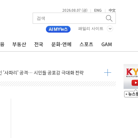
2026.08.07 (금)
ENG
中文
|
|
패밀리 사이트
 상승… "2분기 기업 순이익 21% 증가" 전망
 나토 회원국 공격 검토… 거짓 깃발 작전"
금융
부동산
전국
문화·연예
스포츠
GAM
재회…로봇·AI 데이터센터·모빌리티 구체화
·아이온큐·도어대시↑ VS 샌디스크·피그마·앱러빈↓
 반대…상법·자본시장법 개정 논의"
 차익실현 속 혼조세...웨스턴디지털·샌디스크↓
에 긴급 안보 점검회의
호르무즈 재개방 기대에 강세
조까지, 상승...호실적 보고 기업 상승세 뚜렷
인 '사파리' 공격… 시민들 공포감 극대화 전략
' 임시 주총 기대감에 홀로 상한가…마진 잔액은 사상 최고
버리지 위험수위…숨은 차입이 더 큰 변수"