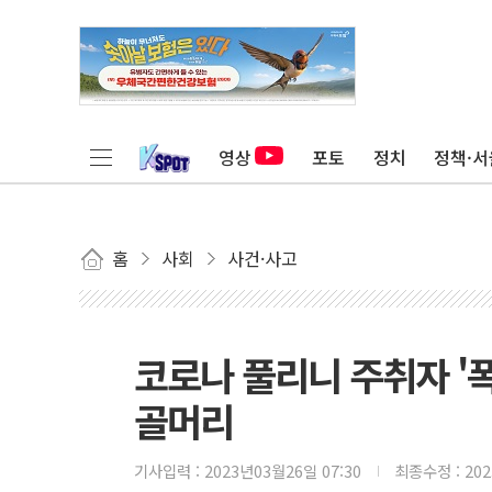
영상
포토
정치
정책·서
홈
사회
사건·사고
코로나 풀리니 주취자 '
골머리
기사입력 :
2023년03월26일 07:30
최종수정 :
20