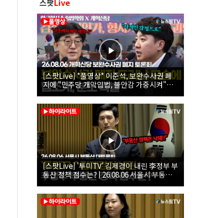
스팟
Live
[스팟Live] *풀영상* 이준석, 보완수사권 폐
지에 "민주당 개악입법, 불안감 가중시켜"｜
26.08.06 개혁신당 보완수사권 폐지 토론회
[스팟Live] '투미TV' 김제경이 내린 李정부 부
동산 정책 점수는? | 26.08.06 서울시 부동산
대토론회