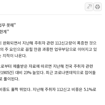
양주 섬유염색공장서 화재 1명 중상…
가
가
김정관 산업부 장관 "주 52시간 손봐
해군 1함대 창설 80주년…지역과 함께
[3보] 북, 원산서 동해로 단거리 탄도
업무 못해"
우크라 드론 전술, 중남미 콜롬비아에
한계"
동해해경, 독도 해상서 부유물 감긴 
역이 완화되면서 지난해 주취자 관련 112신고량이 폭증한 것으
주한미군 "오산기지 누출, 백린 아닌 
비의 주 요인으로 꼽힐 만큼 과중한 업무부담으로 이어지고 있
구미 폐염산처리업체서 불 2시간30여
 지적이 나온다.
으로부터 제출받은 자료에 따르면 지난해 전국 주취자 관련
만1905건) 대비 23% 늘었다. 최근 코로나엔데믹으로 접어들
로 풀이된다.
중도 훌쩍 뛰었다. 지난해 주취자 112신고 비중은 5.1%로