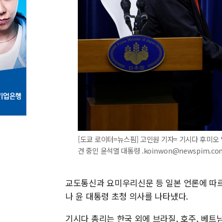
[도쿄 로이터=뉴스핌] 고인원 기자= 기시다 후미오
견 중인 윤석열 대통령 .koinwon@newspim.co
교도통신과 요미우리신문 등 일본 언론에 따르
나 윤 대통령 초청 의사를 나타냈다.
기시다 총리는 한국 외에 브라질, 호주, 베트남