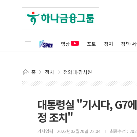
영상
포토
정치
정책·서
홈
정치
청와대·감사원
대통령실 "기시다, G7
정 조치"
기사입력 :
2023년03월20일 22:04
최종수정 :
20