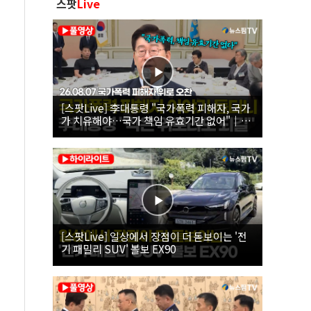
스팟
Live
[스팟Live] 李대통령 "국가폭력 피해자, 국가
가 치유해야…국가 책임 유효기간 없어"｜
26.08.07 국가폭력 피해자 위로 오찬
[스팟Live] 일상에서 장점이 더 돋보이는 '전
기 패밀리 SUV' 볼보 EX90