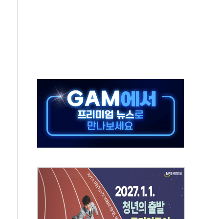
입자…경찰, 현행범 체포
"
기 신속 보상 강화