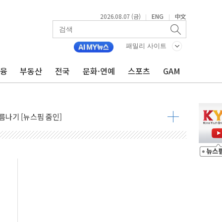
비온 59㎡ 18억원대
2026.08.07 (금)
ENG
中文
|
|
-서울시 '정책 엇박자'
생애최초만 경쟁 치열
패밀리 사이트
래·ETF 매수에도 고유가·금리·입법 지연 '삼중 부담'
...석유·가스주 올랐지만 빈그룹이 상쇄
금융
부동산
전국
문화·연예
스포츠
GAM
총수요 104.3GW 기록
 위기 고조되는 또 다른 중동 화약고
름나기 [뉴스핌 줌인]
 실시
 온열질환자 2872명
 與 내부서 '총선·대선 직격탄' 우려
궤도'
지역 선포