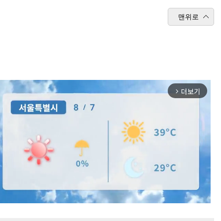
맨위로
더보기
arrow_forward_ios