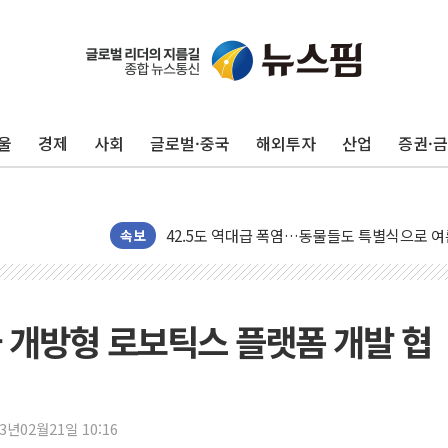
신길동 신축도 3.3㎡당 7250만원…써밋 클라
용산공원·그린벨트로 또 충돌…반복되는 국토부
[AI 부동산 투데이] 특공 전략도 '극과 극'…
[코인시황] 비트코인 6만4000달러대 횡보…고
[베트남 증시] 유동성 부진 지속, 강보합 마감
울
경제
사회
글로벌·중국
해외투자
산업
증권·
'찜통더위'에 전력수요 역대 최고치 경신…한낮 
후티 반군, 예멘 정부군과 사우디 동시 공격…
42.5도 역대급 폭염…동물들도 특별식으로 여
속보
경찰, 9월부터 '가족 사건' 못 맡는다…상피제
포스코홀딩스, 포스코인터·DX 지분 일부 매각
태국 학교서 중학생 총기 난사...최소 7명 사망
와 개방형 로보틱스 플랫폼 개발 협
40.2도 찍은 서울 등 폭염중대경보 해제…누적
"文정부 악몽 재현 안돼"...李 부동산 세제안에
신세계사이먼 '대구 프리미엄 아울렛' 건립 '본
23년02월21일 10:16
李대통령, 호우 피해 경북 안동·의성 특별재난