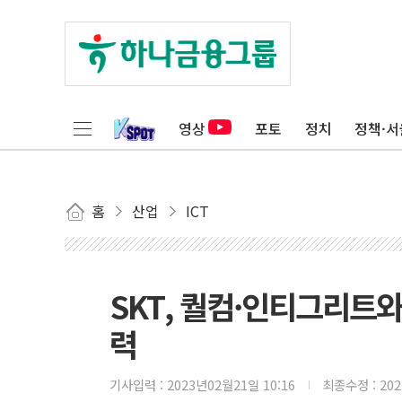
영상
포토
정치
정책·서
홈
산업
ICT
SKT, 퀄컴·인티그리트
력
기사입력 :
2023년02월21일 10:16
최종수정 :
20