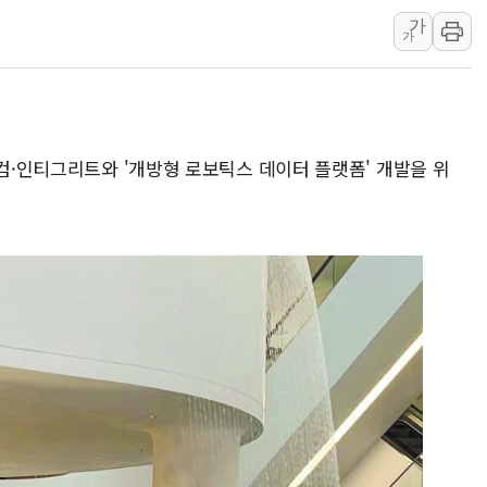
'변기 수리' 집주인에게 흉기 휘두른 30대 세
가
가
워트, 상반기 영업이익 30억원
프롬바이오, 10일 거래 재개…"재무구조 개편
NH농협생명, 농작업 중 온열질환 보장…폭염
퀄컴·인티그리트와 '개방형 로보틱스 데이터 플랫폼' 개발을 위