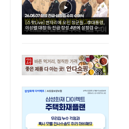
[스팟Live] 한자리에 모인 장군들...李대통령,
이상렬 대장 등 진급 장성 4명에 삼정검 수치
직접 수여｜26.08.07 장성 진급·삼정검 수치
수여식