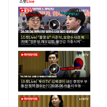
스팟
Live
[스팟Live] *풀영상* 이준석, 보완수사권 폐
지에 "민주당 개악입법, 불안감 가중시켜"｜
26.08.06 개혁신당 보완수사권 폐지 토론회
[스팟Live] '투미TV' 김제경이 내린 李정부 부
동산 정책 점수는? | 26.08.06 서울시 부동산
대토론회