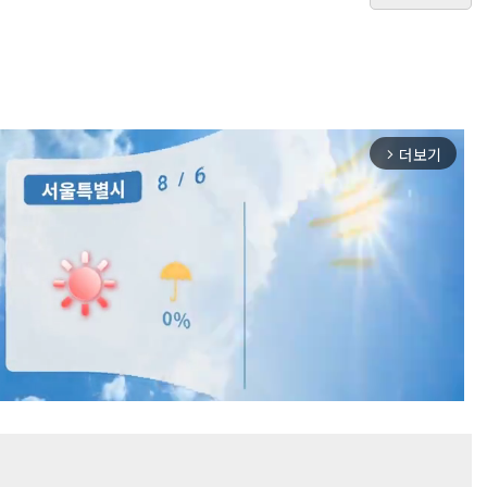
더보기
arrow_forward_ios
Mute