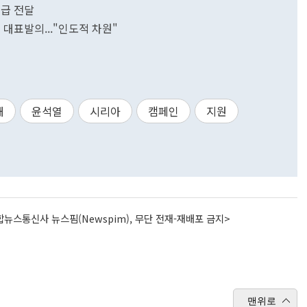
긴급 전달
 대표발의..."인도적 차원"
해
윤석열
시리아
캠페인
지원
뉴스통신사 뉴스핌(Newspim), 무단 전재-재배포 금지>
맨위로