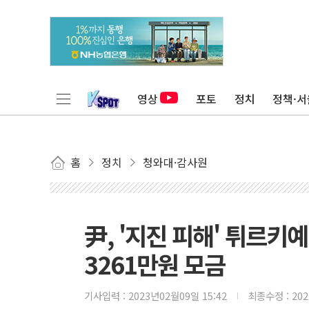
영상
포토
정치
정책·서
홈
정치
청와대·감사원
尹, '지진 피해' 튀르
3261만원 모금
기사입력 :
2023년02월09일 15:42
최종수정 :
20