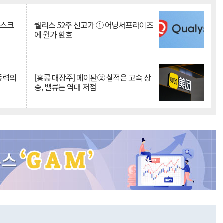
리스크
퀄리스 52주 신고가 ① 어닝서프라이즈
에 월가 환호
 동력의
[홍콩 대장주] 메이퇀② 실적은 고속 상
승, 밸류는 역대 저점