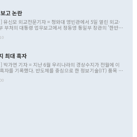
보고 논란
] 유신모 외교전문기자 = 청와대 영빈관에서 5일 열린 외교·
부 부처의 대통령 업무보고에서 정동영 통일부 장관의 '한반도
 구상'과 업무보고 발언이 논란을 빚고 있다. 이날 정 장관의
10
정부 내 조율을 거치지 않은 사안을 정책으로 추진하겠다고 공
는가 하면 사실 관계에 맞지 않은 설명도 있었다. 이재명 대통
로 신중을 기해 달라고 경고했고, 조현 외교부 장관은 '이상
지 최대 흑자
 근거한 비현실적 구상'이라는 비판을 내놨다. 그동안 정 장
책 관련 발언이 물의를 빚은 적은 여러 번 있지만 대통령과 유
] 박가연 기자 = 지난 6월 우리나라의 경상수지가 전월에 이
이 공개적으로 부정적 입장을 표명한 것은 이례적이다. 정 장
 흑자를 기록했다. 반도체를 중심으로 한 정보기술(IT) 품목 수
대북 접근법과 월권을 제어해야 한다는 목소리도 높아지고 있
간 상품수출이 처음으로 1000억달러를 넘어선 영향이다. [자
00
 따르
기자간담회를 하고 있다. [사진=통일부] 2026.07.23 ◆통일
 경상수지는 497억3000만달러 흑자로 집계됐다. 전월(386억
 넘어선 주장 정 장관은 이날 업무보고에서 '한반도 평화공존
)에 이어 두 달 연속 월간 기준 역대 최대 기록을 갈아치웠다.
 설명하면서 이재명 정부 2년차 핵심 과제로 상호 존중·평화
해 상반기 누적 경상수지 흑자는 1910억1000만달러를 기록
·핵 없는 한반도 등 3대 기본 방향을 제시했다. 정 장관은 "대
지 흑자를 견인한 것은 상품수지다. 6월 상품수지는 478억
언어는 멈춰야 한다"면서 주적 용어 대체를 주장했다. 지난 25
 흑자를 기록하며 전월에 이어 역대 최대를 다시 썼다. 국제수
D(완전하고 검증가능하며 되돌릴 수 없는 비핵화) 구도는 이미
수출은 1123억7000만달러로 전년 동월 대비 84.5% 증가하
했다. 또 "현 시점에서 흘러간 선(先)비핵화만 되뇌는 것은
 처음으로 1000억달러를 넘어섰다. 상품수입은 644억8000만
 데 힘이 되지 않는다"고 주장했다. 정 장관은 또 "정전 체제
6% 늘었다. 통관 기준으로는 반도체 수출이 전년 동월 대비
로 바꾸는 논의에 착수하겠다"면서 "북·미 정상회담 견인과
증했고 컴퓨터·주변기기(SSD)는 282.7% 증가했다. IT 품목