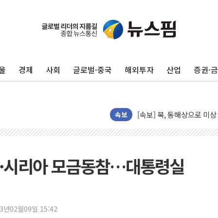
"5.18은 북한 지령" 설교
[종합] 특검, '양평' 원희
[내일날씨] 절기상 '입추'
제천 바이오밸리 공장 옥상
개혁신당 "민주, '盧 수사
울
경제
사회
글로벌·중국
해외투자
산업
증권·
CJ온스타일, 2분기 영업익 
AI 연산은 포항, 전력 저장
[속보] 북, 동해상으로 미
속보
한국투자증권, 국내 최초 
[IPO] 니어스랩 "피지컬 
한패스, 월 송금 60만건 돌
키예·시리아 모금동참…대통령실
李대통령 "청소년 SNS 
초등학교 앞서 '쾅'…대전 
중소기업계 "세제개편안 기
23년02월09일 15:42
"전월세 대책 없고 집값만