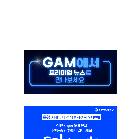
컵 파리서 개막
2차 회의"…주택 공급 방안 논의한다
2136억원
, 중고령층엔 안정을"…세대상생 일자리 특위 출범