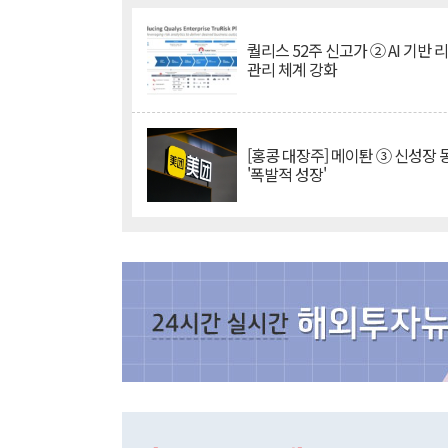
퀄리스 52주 신고가 ② AI 기반 
관리 체계 강화
[홍콩 대장주] 메이퇀 ③ 신성장
'폭발적 성장'