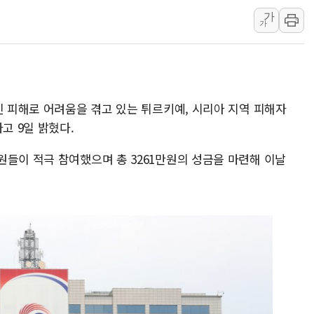
배틀그라운드 모바일 월드
가
가
청와대 "내일 부동산 점검 
케이피에프, 2분기 매출액 
국민통합위 "청년엔 기회를
진 피해로 어려움을 겪고 있는 튀르키예, 시리아 지역 피해자
고 9일 밝혔다.
원들이 적극 참여했으며 총 3261만원의 성금을 마련해 이날