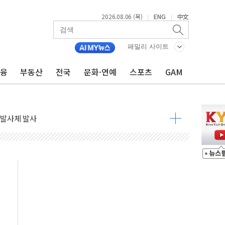
한 목사 불구속 송치
2026.08.06 (목)
ENG
中文
|
|
룡 2차 조사…'당정대 회의' 한동훈·방기선 수사도 속도
에 폭염 절정…서울 한낮 39도
패밀리 사이트
서 불…30여분 만에 진화
' 악연으로 형사사법 틀 바꿔…국민 불안감 가중"
금융
부동산
전국
문화·연예
스포츠
GAM
260억원…전년 比 21.2%↑
은 영광…지역펀드 9·10호 확정
상 발사체 발사
상반기 영업이익 2조 돌파
AI 자율비행 기술로 글로벌 방산 시장 공략"
파
제한, 형평성·여론 고려해야…충분한 사회적 논의 주문"
중구서 시내버스 등 3중 추돌·1명 부상
본방향 공감...현장 목소리 반영되길"
 오른다"…서울시 부동산 토론회서 쏟아진 우려