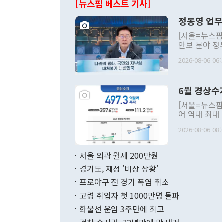
[뉴스핌 베스트 기사]
정동영 업무
[서울=뉴스핌
안보 분야 정
평화공존 발전
2026-08-06 06:
발언 중에는 
언한 것이 있
령은 공개적으
6월 경상수
주의적 희망에
관의 대북 정
[서울=뉴스핌
관 부처 장관
어 역대 최대
관의 무리한 
출 호조로 월
다. [정동영 통일부 장관이 지난달 23일 오후 서울 종로구 정부서울청사에
2026-08-06 08:
료=한국은행] 한국은행이 6일 발표한 '2026년 6월 국제수지(잠정)'에
서 취임 1주년 
면 지난 6월
부 장관 권한
1000만달러
서울 외곽 월세 200만원
발전 구상'을
이에 따라 올
적 갈등 해결
경기도, 재정 '비상 상황'
했다. 경상수
결과 혐오의 
9000만달러
프로야구 전 경기 폭염 취소
년간의 CVI
지 기준 상품
고령 취업자 첫 1000만명 돌파
무너졌다고도 
며 월간 기준
현실을 바꾸는
달러로 38.
화물선 운임 3주만에 최고
를 평화 체제
196.9% 급