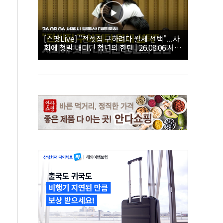
[스팟Live] "전셋집 구하려다 월세 선택"...사
회에 첫발 내디딘 청년의 한탄 | 26.08.06 서울
시 부동산 대토론회