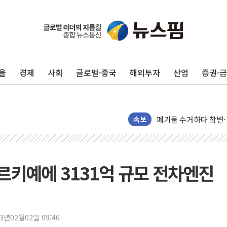
울
경제
사회
글로벌·중국
해외투자
산업
증권·
美, 이란전 출구전략 
강릉·동해·삼척 시간당
폐기물 수거하다 참변
속보
서울 중랑구 주택가서 
李대통령 "결혼 때문에 
여수 오동도 인근 해상
키예에 3131억 규모 전차엔진
추미애, '위안부' 피해
인천 선재도 갯벌서 해루
인천서 말다툼 중 어머니
23년02월02일 09:46
'화합' 꺼낸 김민석에