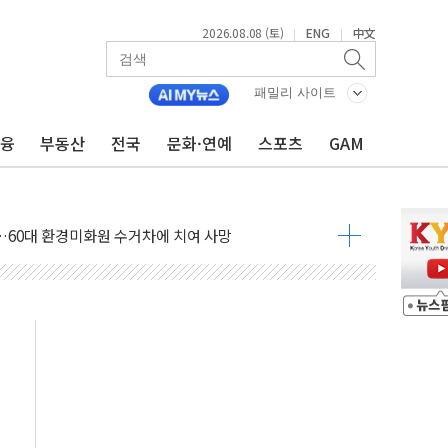
2026.08.08 (토)
ENG
中文
|
|
패밀리 사이트
금융
부동산
전국
문화·연예
스포츠
GAM
만지작…공습 한계·탄약 부족 현실화
 최대 50㎜ 폭우…강원 동해안 강한 비 어어져
…60대 환경미화원 수거차에 치여 사망
흉기 난동…60대 남성 2명 숨져
손해 보는 일 없게"…'결혼 페널티' 22개 과제 손본다
서 모터보트 전복…1명 사망·1명 실종
자 기림의 날 참석..."국제적 시민 연대로 목소리 내야"
질 중 실종 60대 나흘만에 숨진 채 발견
 흉기 살해 10대 아들 체포
 '뻔뻔' 받아친 정청래…제주 연설서 신경전 고조