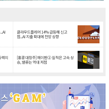
Mute
.AI
클라우드플레어 14% 급등해 신고
점...AI 지출 확대에 전망 상향
 동력의
[홍콩 대장주] 메이퇀② 실적은 고속 상
승, 밸류는 역대 저점