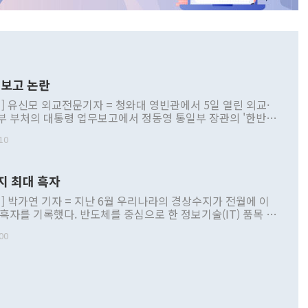
보고 논란
] 유신모 외교전문기자 = 청와대 영빈관에서 5일 열린 외교·
부 부처의 대통령 업무보고에서 정동영 통일부 장관의 '한반도
 구상'과 업무보고 발언이 논란을 빚고 있다. 이날 정 장관의
10
정부 내 조율을 거치지 않은 사안을 정책으로 추진하겠다고 공
는가 하면 사실 관계에 맞지 않은 설명도 있었다. 이재명 대통
로 신중을 기해 달라고 경고했고, 조현 외교부 장관은 '이상
지 최대 흑자
 근거한 비현실적 구상'이라는 비판을 내놨다. 그동안 정 장
책 관련 발언이 물의를 빚은 적은 여러 번 있지만 대통령과 유
] 박가연 기자 = 지난 6월 우리나라의 경상수지가 전월에 이
이 공개적으로 부정적 입장을 표명한 것은 이례적이다. 정 장
 흑자를 기록했다. 반도체를 중심으로 한 정보기술(IT) 품목 수
대북 접근법과 월권을 제어해야 한다는 목소리도 높아지고 있
간 상품수출이 처음으로 1000억달러를 넘어선 영향이다. [자
00
 따르
기자간담회를 하고 있다. [사진=통일부] 2026.07.23 ◆통일
 경상수지는 497억3000만달러 흑자로 집계됐다. 전월(386억
 넘어선 주장 정 장관은 이날 업무보고에서 '한반도 평화공존
)에 이어 두 달 연속 월간 기준 역대 최대 기록을 갈아치웠다.
 설명하면서 이재명 정부 2년차 핵심 과제로 상호 존중·평화
해 상반기 누적 경상수지 흑자는 1910억1000만달러를 기록
·핵 없는 한반도 등 3대 기본 방향을 제시했다. 정 장관은 "대
지 흑자를 견인한 것은 상품수지다. 6월 상품수지는 478억
언어는 멈춰야 한다"면서 주적 용어 대체를 주장했다. 지난 25
 흑자를 기록하며 전월에 이어 역대 최대를 다시 썼다. 국제수