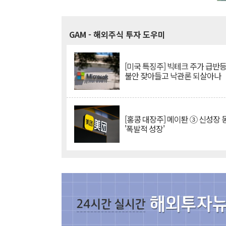
GAM
- 해외주식 투자 도우미
[미국 특징주] 빅테크 주가 급반등..
불안 잦아들고 낙관론 되살아나
[홍콩 대장주] 메이퇀 ③ 신성장
'폭발적 성장'