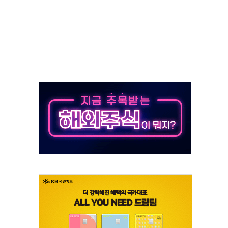
재검토 지시…與 "적극 환영"·野 "졸속 국정"
주의보…10일까지 최대 3.5m 높은 물결
사망 23명…정부, 비상대응기구 가동
, 수도 베이징도 부동산 규제 철폐
위 상승으로 피서객 7명 고립…전원 구조
별똥별 멍' 운영…페르세우스 유성우 관측
시간당 50mm 이상 폭우…호우경보 발효
0대 숨져…온열질환 여부 조사
능시험 오전 집중 편성…체감온도 38도 넘으면 중단
누르기 방지법' 전면 재검토 지시