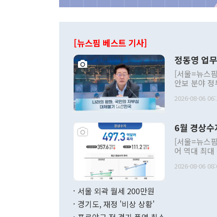
[뉴스핌 베스트 기사]
정동영 업무
[서울=뉴스핌
안보 분야 정
평화공존 발전
2026-08-06 06:
발언 중에는 
언한 것이 있
령은 공개적으
6월 경상수
주의적 희망에
관의 대북 정
[서울=뉴스핌
관 부처 장관
어 역대 최대
관의 무리한 
출 호조로 월
다. [정동영 통일부 장관이 지난달 23일 오후 서울 종로구 정부서울청사에
2026-08-06 08:
료=한국은행] 한국은행이 6일 발표한 '2026년 6월 국제수지(잠정)'에
서 취임 1주년 
면 지난 6월
부 장관 권한
1000만달러
서울 외곽 월세 200만원
발전 구상'을
이에 따라 올
적 갈등 해결
경기도, 재정 '비상 상황'
했다. 경상수
결과 혐오의 
9000만달러