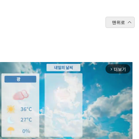
맨위로
더보기
arrow_forward_ios