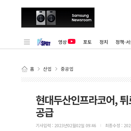
영상
포토
정치
정책·서
홈
산업
중공업
현대두산인프라코어, 튀르
공급
기사입력 :
2023년02월02일 09:46
최종수정 :
20