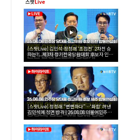
스팟
Live
[스팟Live] 김민석·정청래 ‘초접전’ 2차전 승
자는?...제3차 정기전국당원대회 후보자 인천
합동연설회 생중계 | 26.08.08
[스팟Live] 정청래 “뻔뻔하다”…‘화합’ 꺼낸
김민석에 정면 반격 | 26.08.08 더불어민주당
당대표·최고위원 후보 제주 합동연설회