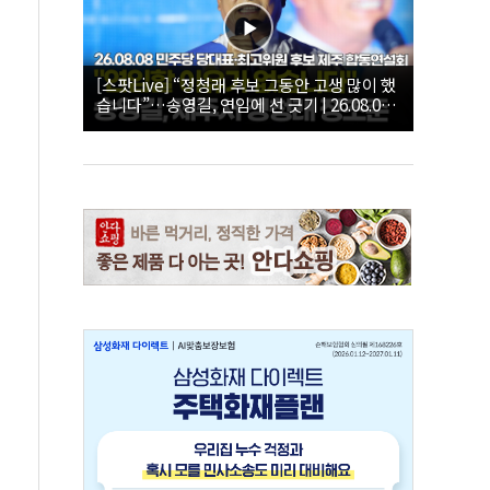
[스팟Live] “정청래 후보 그동안 고생 많이 했
습니다”…송영길, 연임에 선 긋기 | 26.08.08
더불어민주당 당대표·최고위원 후보 제주 합
동연설회