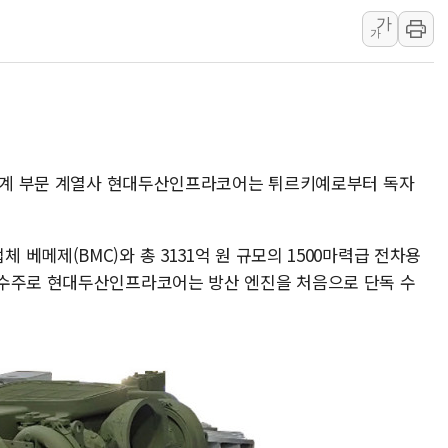
가
李대통령, ISA 개편 
가
동해중부 전 해상 풍랑
연일 폭염에 온열질환 
中 전방위 아파트 부양
인제 용대리 계곡서 수
동해시, 11~14일 '
설기계 부문 계열사 현대두산인프라코어는 튀르키예로부터 독자
강원 중·남부 동해안 
청양 밭에서 일하던 9
베메제(BMC)와 총 3131억 원 규모의 1500마력급 전차용
폭염에 車 운전면허 기
 수주로 현대두산인프라코어는 방산 엔진을 처음으로 단독 수
李대통령, 'ISA·주가