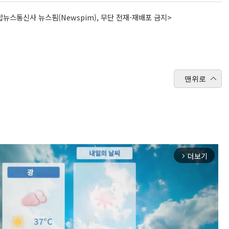
뉴스통신사 뉴스핌(Newspim), 무단 전재-재배포 금지>
맨위로
더보기
arrow_forward_ios