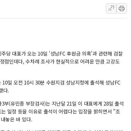
가
'월가의 황제' 다이먼 "금융시장 레
가
양주 섬유염색공장서 화재 1명 중상…
김정관 산업부 장관 "주 52시간 손봐
해군 1함대 창설 80주년…지역과 함께
[3보] 북, 원산서 동해로 단거리 탄도
우크라 드론 전술, 중남미 콜롬비아에
주당 대표가 오는 10일 '성남FC 후원금 의혹'과 관련해 검찰
동해해경, 독도 해상서 부유물 감긴 
최정점인데다, 수차례 조사가 현실적으로 어려운 만큼 고강도
주한미군 "오산기지 누출, 백린 아닌 
구미 폐염산처리업체서 불 2시간30여
10일 오전 10시 30분 수원지검 성남지청에 출석해 성남FC
했다.
부(유민종 부장검사)는 지난달 21일 이 대표에게 28일 출석
표는 일정 등을 이유로 출석이 어렵다는 입장을 밝히면서 "조
내놓은 바 있다.