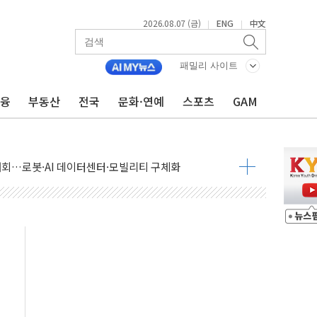
2026.08.07 (금)
ENG
中文
|
|
패밀리 사이트
금융
부동산
전국
문화·연예
스포츠
GAM
 상승… "2분기 기업 순이익 21% 증가" 전망
 나토 회원국 공격 검토… 거짓 깃발 작전"
재회…로봇·AI 데이터센터·모빌리티 구체화
·아이온큐·도어대시↑ VS 샌디스크·피그마·앱러빈↓
 반대…상법·자본시장법 개정 논의"
 차익실현 속 혼조세...웨스턴디지털·샌디스크↓
에 긴급 안보 점검회의
호르무즈 재개방 기대에 강세
조까지, 상승...호실적 보고 기업 상승세 뚜렷
인 '사파리' 공격… 시민들 공포감 극대화 전략
' 임시 주총 기대감에 홀로 상한가…마진 잔액은 사상 최고