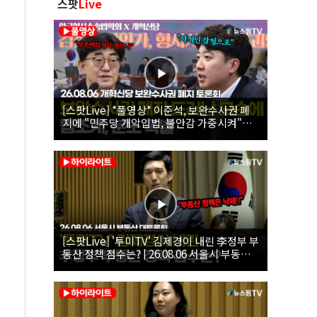
스팟
Live
[스팟Live] *풀영상* 이준석, 보완수사권 폐
지에 "민주당 개악입법, 불안감 가중시켜"｜
26.08.06 개혁신당 보완수사권 폐지 토론회
[스팟Live] '투미TV' 김제경이 내린 李정부 부
동산 정책 점수는? | 26.08.06 서울시 부동산
대토론회