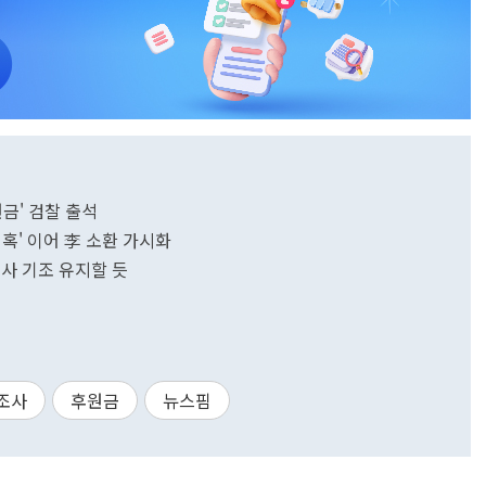
원금' 검찰 출석
의혹' 이어 李 소환 가시화
수사 기조 유지할 듯
조사
후원금
뉴스핌