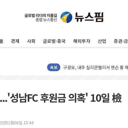
울
경제
사회
글로벌·중국
해외투자
산업
증권·
유럽증시, 견조한 실적 소화하며 대부분
리투아니아 국방 "러, 우크라 드론으로
구광모, 내주 실리콘밸리서 젠슨 황 
뉴욕증시 개장 전 특징주...모더나
속보
김정관 장관 "영업이익 N% 성과급
뉴욕증시 프리뷰, 미 주가선물 AI주
청와대, 북한 단거리 탄도미사일 발사
.'성남FC 후원금 의혹' 10일 檢
금값 7주 만에 최고…美 고용 둔화·
[인도증시] 중동 긴장 완화에 실적 호
러, 1인칭시점 드론으로 우크라 민간
23년01월06일 15:44
[베트남 증시] 지수 하락 속 'DGC