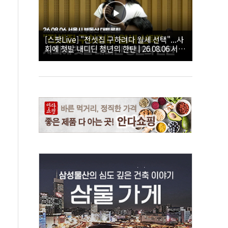
[스팟Live] "전셋집 구하려다 월세 선택"...사
회에 첫발 내디딘 청년의 한탄 | 26.08.06 서울
시 부동산 대토론회