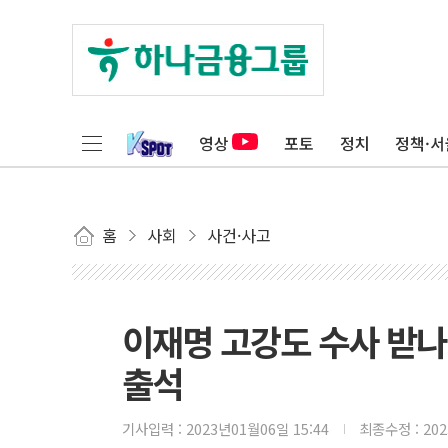
영상
포토
정치
정책·서
홈
사회
사건·사고
이재명 고강도 수사 받나..
출석
기사입력 :
2023년01월06일 15:44
최종수정 :
20