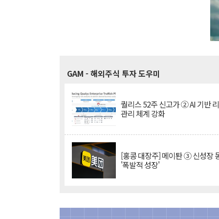
GAM
- 해외주식 투자 도우미
퀄리스 52주 신고가 ② AI 기반 
관리 체계 강화
[홍콩 대장주] 메이퇀 ③ 신성장
'폭발적 성장'