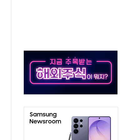
버리지 위험수위…숨은 차입이 더 큰 변수"
대응 1단계 진압 중
야, 경쟁상대 中과 비교해야"
하는 '선봉'의 대민 봉사
미사일 1발 발사… 올해 10번째·42일 만 도발
 새 안보 위기… 반군·마약카르텔이 습득해 전투 활용
어선 구조
무해한 표면 부식 물질"
분만에 진화...외국인 노동자 숨져