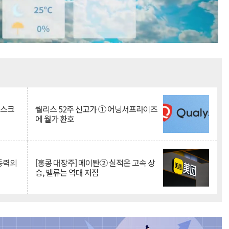
Mute
리스크
퀄리스 52주 신고가 ① 어닝서프라이즈
에 월가 환호
 동력의
[홍콩 대장주] 메이퇀② 실적은 고속 상
승, 밸류는 역대 저점