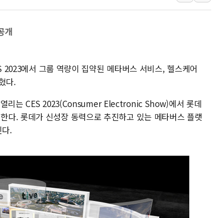
[뉴스핌 이 시각 PICK] 서울 외곽도 
"곤드레도 AI로 판다"…성신여대, 
공개
공개 사의 정성호에 "잘 버티라" 만
[금/유가] 국채금리 하락·이란 협상 
S 2023에서 그룹 역량이 집약된 메타버스 서비스, 헬스케어
[장욱희의 중장년 취업에세이] 여성 
혔다.
[오늘날씨] 한낮 39도 폭염 계속…전
[브라질증시] 금리 인하 기대에도 
CES 2023(Consumer Electronic Show)에서 롯데
이마트, 트레이더스 'T-카페' 일반 점
한다. 롯데가 신성장 동력으로 추진하고 있는 메타버스 플랫
인다.
한경협 "에너지 위기 반복…탈탄소 설