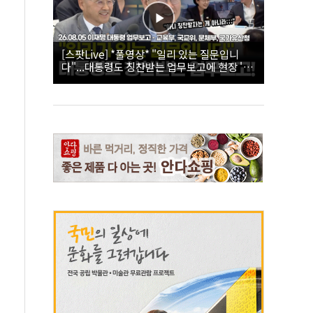
[스팟Live] *풀영상* "일리 있는 질문입니
다"...대통령도 칭찬받는 업무보고에 현장 '빵'
| 26.08.05 이재명 대통령 업무보고 - 교육부,
국교위, 문체부, 국가유산청