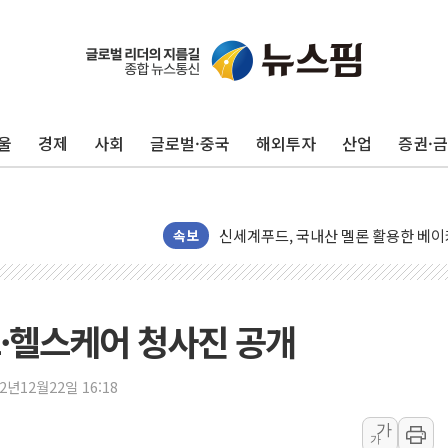
울
경제
사회
글로벌·중국
해외투자
산업
증권·
풀무원푸드머스, 의정부시와 손 잡고
카카오, 2분기 영업이익 2270억원..
GS칼텍스, 국가브랜드경쟁력지수(NBC
신세계푸드, 국내산 멜론 활용한 베이
속보
예멘 후티 반군 "아덴만서 사우디 유조
오뚜기, 제주 특산물 담은 프리미엄 드
신세계사이먼, 전국 아울렛서 '썸머 
스·헬스케어 청사진 공개
외국인 국내 주식 316억달러 팔았지만,
트럼프 "이란과의 합의 선호…사람 죽
22년12월22일 16:18
정동영 '2국가론' 제동 걸리나...李 
가
가
LF 아떼, 미국 매출 42배 '점프'…K