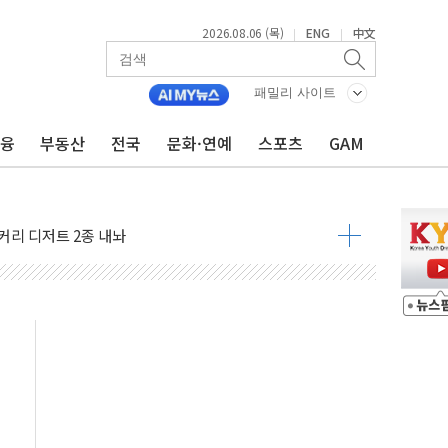
2026.08.06 (목)
ENG
中文
|
|
패밀리 사이트
금융
부동산
전국
문화·연예
스포츠
GAM
 지역경제 활성화 앞장
.플랫폼 매출 효과에 36% 증가
I) 주유소 업종 1위
커리 디저트 2종 내놔
선 '데이지'호 미사일 공격"
립 커피 2종 내놔
클리어런스 딜'
 6월 경상수지 497.3억달러 흑자
이는 일 원치 않아"
대통령 "논쟁 여지" 이례적 언급
-뷰티 신규 전략시장 안착