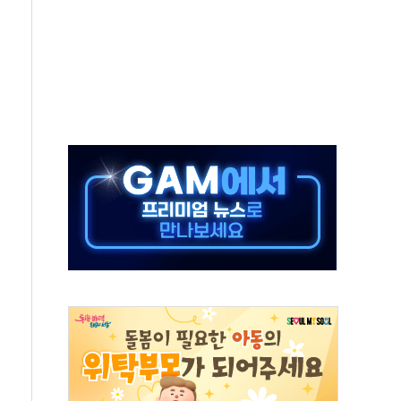
월세 200만원 外
영월 소상공인 디지털 전환 나선다
류한 李대통령…"형소법 보완 방법 찾아달라" 주문도
기대에 금값 4% 급등…유가 혼조
근로자, 육아로 경력 단절…기업 인재 전략 재정립 필요
북·제주 비소식
약보합…대선 불확실성에 투자심리 위축
포 첫 입점
비 전환 지원 강화해야"