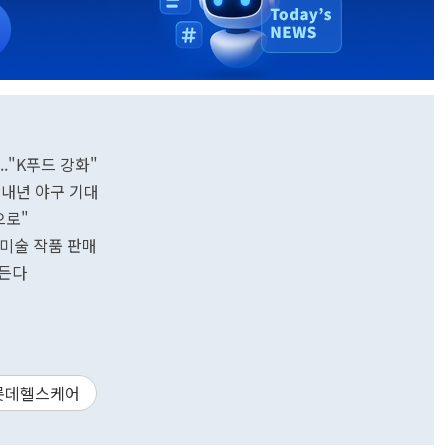
."K푸드 강화"
내년 야구 기대
으로"
 미술 작품 판매
만든다
롯데헬스케어