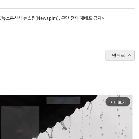
뉴스통신사 뉴스핌(Newspim), 무단 전재-재배포 금지>
맨위로
더보기
arrow_forward_ios