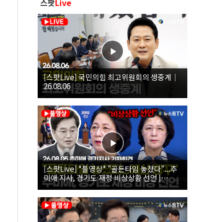
스팟
Live
[스팟Live] 국민의힘 최고위원회의 생중계｜
26.08.06
[스팟Live] *풀영상* "골든타임 놓쳤다"...추
미애 지사, 경기도 재정 비상상황 선언 |
26.08.05 추미애 경기지사 기자회견