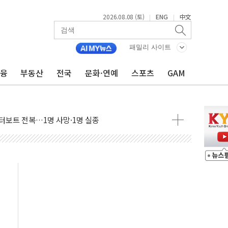
발표...김민석 52.64% 정청래 39.89% 송영길 7.47%
2026.08.08 (토)
ENG
中文
|
|
10~8.14)
작…공습 한계·탄약 부족 현실화
패밀리 사이트
 50㎜ 폭우…강원 동해안 강한 비 이어져
금융
부동산
전국
문화·연예
스포츠
GAM
대 환경미화원 수거차에 치여 사망
난동…60대 남성 2명 숨져
보는 일 없게"…'결혼 페널티' 22개 과제 손본다
터보트 전복…1명 사망·1명 실종
림의 날 참석..."국제적 시민 연대로 목소리 내야"
중 실종 60대 나흘만에 숨진 채 발견
 살해 10대 아들 체포
뻔' 받아친 정청래…제주 연설서 신경전 고조
 지시…與 "적극 환영"·野 "졸속 국정"
…10일까지 최대 3.5m 높은 물결
 23명…정부, 비상대응기구 가동