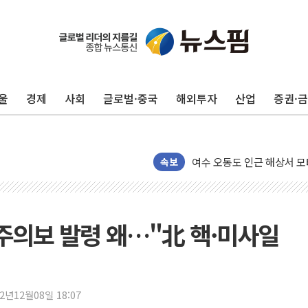
[속보] 민주, 제주 경선 결과 
이번주 국내 주요 금융일정(8.
美, 이란전 출구전략 만지
강릉·동해·삼척 시간당 최대
울
경제
사회
글로벌·중국
해외투자
산업
증권·
폐기물 수거하다 참변…60
서울 중랑구 주택가서 흉기 
李대통령 "결혼 때문에 손해 
여수 오동도 인근 해상서 모
속보
추미애, '위안부' 피해자 기
인천 선재도 갯벌서 해루질 
인천서 말다툼 중 어머니 흉기
력주의보 발령 왜…"北 핵·미사일
'화합' 꺼낸 김민석에 '뻔
李대통령, ISA 개편 재검토
동해중부 전 해상 풍랑주의보
22년12월08일 18:07
연일 폭염에 온열질환 사망