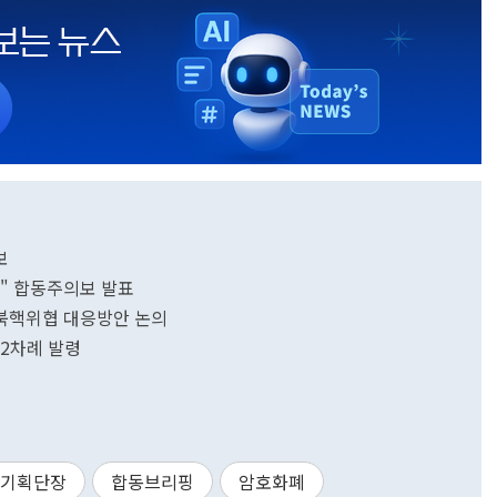
보
주의" 합동주의보 발표
 북핵위협 대응방안 논의
22차례 발령
교기획단장
합동브리핑
암호화폐