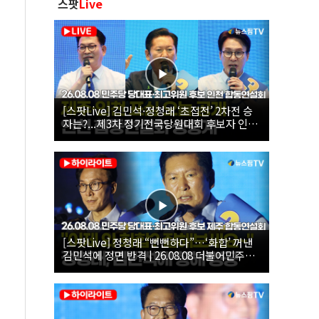
스팟
Live
[스팟Live] 김민석·정청래 ‘초접전’ 2차전 승
자는?...제3차 정기전국당원대회 후보자 인천
합동연설회 생중계 | 26.08.08
[스팟Live] 정청래 “뻔뻔하다”…‘화합’ 꺼낸
김민석에 정면 반격 | 26.08.08 더불어민주당
당대표·최고위원 후보 제주 합동연설회