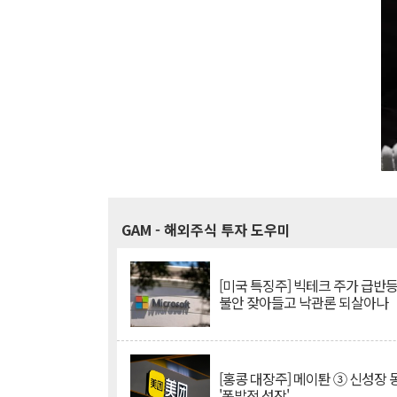
GAM
- 해외주식 투자 도우미
[미국 특징주] 빅테크 주가 급반등..
불안 잦아들고 낙관론 되살아나
[홍콩 대장주] 메이퇀 ③ 신성장
'폭발적 성장'