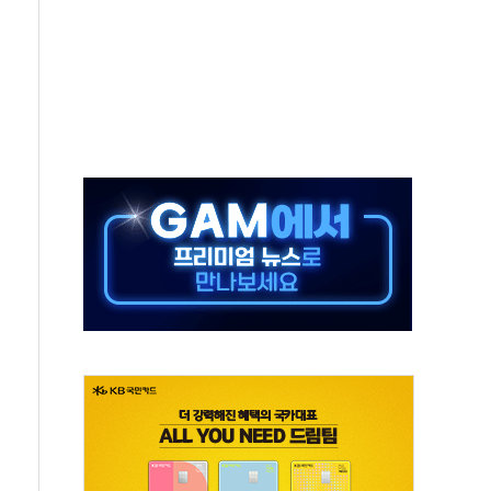
도 베이징도 부동산 규제 철폐
승으로 피서객 7명 고립…전원 구조
 멍' 운영…페르세우스 유성우 관측
 50mm 이상 폭우…호우경보 발효
숨져…온열질환 여부 조사