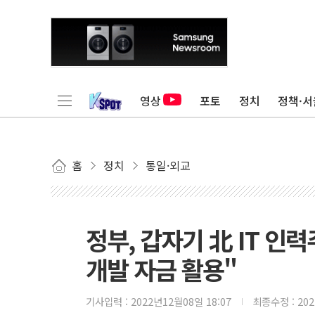
영상
포토
정치
정책·서
홈
정치
통일·외교
정부, 갑자기 北 IT 인
개발 자금 활용"
기사입력 :
2022년12월08일 18:07
최종수정 :
20