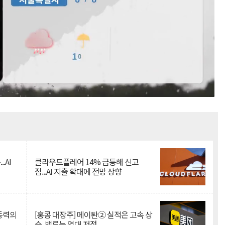
Mute
.AI
클라우드플레어 14% 급등해 신고
점...AI 지출 확대에 전망 상향
 동력의
[홍콩 대장주] 메이퇀② 실적은 고속 상
승, 밸류는 역대 저점