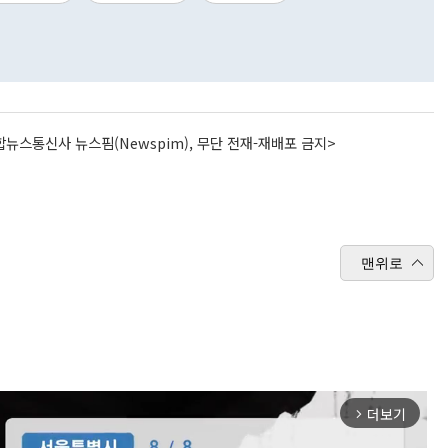
뉴스통신사 뉴스핌(Newspim), 무단 전재-재배포 금지>
맨위로
더보기
arrow_forward_ios