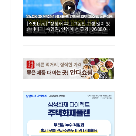
[스팟Live] “정청래 후보 그동안 고생 많이 했
습니다”…송영길, 연임에 선 긋기 | 26.08.08
더불어민주당 당대표·최고위원 후보 제주 합
동연설회