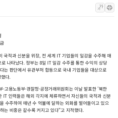
가
中 전방위 아파트 부양, 수
가
인제 용대리 계곡서 수위 상
동해시, 11~14일 '별똥별
강원 중·남부 동해안 시간당
청
청양 밭에서 일하던 90대 
벌금
들이 국적과 신분을 위장, 전 세계 IT 기업들의 일감을 수주해 매
 나타났다. 정부는 8일 IT 일감 수주를 통한 수익의 상당
있다는 판단에서 유관부처 합동으로 국내 기업들을 대상으로
령했다.
·고용노동부·경찰청·공정거래위원회는 이날 발표한 '북한
북한 IT 인력들은 해외 각지에 체류하면서 자신들의 국적과 신분
감을 수주하여 매년 수 억불에 달하는 외화를 벌어들이고 있으
지하는 비중은 갈수록 커지고 있다"고 지적했다.