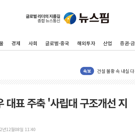
박홍근 "국가재정시
李대통령, 진급 장성
울
경제
사회
글로벌·중국
해외투자
산업
증권·
우리자산운용, MMF
TBH글로벌, 상반기 
AI 메모리 향한 뜨거
건설 불황 속 내실 
속보
"내년 메모리 물량 
현대지에프홀딩스, 자
관광객 3000만명 
우 대표 주축 '사립대 구조개선 지
[뉴스핌 이 시각 PI
美 정보 당국 "푸틴,
인도, 바이오가스 생산
22년12월08일 11:40
서울시, 정비사업으로 