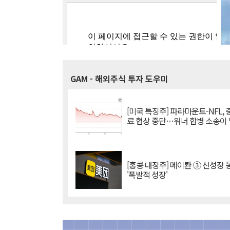
GAM
- 해외주식 투자 도우미
[미국 특징주] 파라마운트-NFL,
료 협상 중단…워너 합병 소송이
[홍콩 대장주] 메이퇀 ③ 신성장
'폭발적 성장'