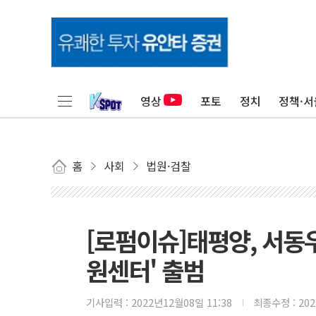
영상
포토
정치
정책·서
홈
사회
법원·검찰
[로펌이슈]태평양, 서동
원센터' 출범
기사입력 :
2022년12월08일 11:38
최종수정 :
20