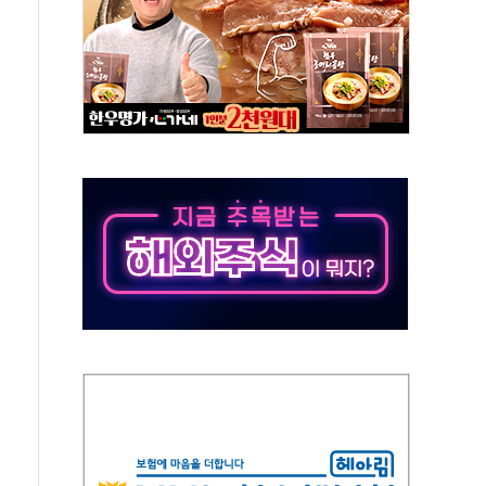
AI 기업 Audission Oy와 운영 파트너십 체결
전면 개발"…서리풀2구역 갈등, 협의 테이블에
후변화가 바꾼 대한민국 여름
부산 돌려차기 발언' 논란 서범수·진종오 징계절차 개시
 하마
2분 만에 주불 진화...인명피해 없어
모 압류재산 1506건 공매