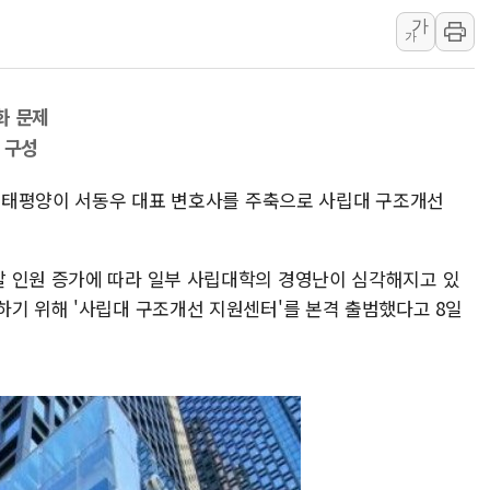
가
신인류콘텐츠, 핀란드 
가
"일부 존치" vs "
[AI 카드뉴스] 기
화 문제
국민의힘 윤리위, '
 구성
수박으로 여름 나는
전남광주 구례 산불 3
한) 태평양이 서동우 대표 변호사를 주축으로 사립대 구조개선
캠코, 5918억원 규
 인원 증가에 따라 일부 사립대학의 경영난이 심각해지고 있
하기 위해 '사립대 구조개선 지원센터'를 본격 출범했다고 8일