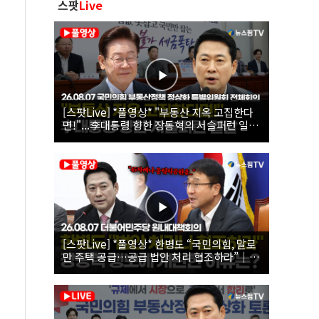
스팟
Live
[스팟Live] *풀영상* "부동산 지옥 고집한다
면!"...李대통령 향한 장동혁의 서슬퍼런 일갈
| 26.08.07 국민의힘 부동산정책 정상화 특별
위원회 전체회의
[스팟Live] *풀영상* 한병도 “국민의힘, 말로
만 주택 공급…공급 법안 처리 협조하라”｜
26.08.07 더불어민주당 원내대책회의