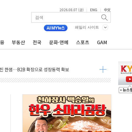
2026.08.07 (금)
ENG
中文
|
|
스템 안정성 한순간도 흔들려선 안돼"
패밀리 사이트
들에게 "내란으로 훼손된 군 신뢰 회복해야"
금융
부동산
전국
문화·연예
스포츠
GAM
 순자산 30조 돌파…증시 급락에 업계 1위
매출 1006억원…전년비 13.9% 증가
운 관심…SK하이닉스, FMS서 '풀스택' 기술력 과시
다진 한샘…B2B 확장으로 성장동력 확보
동났다"…선수금 내걸고 확보 전쟁
사주 1000억 연내 소각…2분기 영업익 853억
목표인데…외국인 숙박 부가세 환급 앞당겨 종료
CK] 축구협회 성접대 기간, 대표팀 무패 外
 몇 년 내 NATO 결속력 시험하려 한정적 침공 가능성"
에 3.5조원 투입키로...'에너지 자립' 일환
주택 36% 늘었다...공급부족 전 시장 규제 탓 커