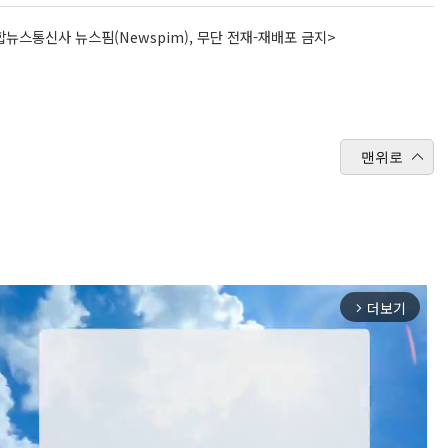
뉴스통신사 뉴스핌(Newspim), 무단 전재-재배포 금지>
맨위로
더보기
arrow_forward_ios