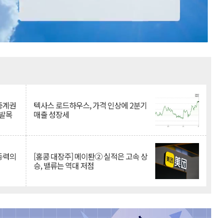
Mute
 중계권
텍사스 로드하우스, 가격 인상에 2분기
 발목
매출 성장세
 동력의
[홍콩 대장주] 메이퇀② 실적은 고속 상
승, 밸류는 역대 저점