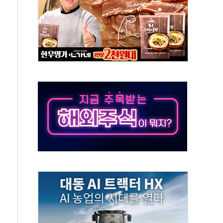
 시간당 20~30mm 강한 비...가뭄 해소될 듯
지속…내륙 곳곳 소나기
 검토, 민주당 스스로 원칙 뒤집는 것"
…청주·진천 35도, 곳곳 소나기
지·공소청 출범…피해자들 '범죄 사각지대' 우려
 보안 새판 짠다…'자율규제단체' 타진