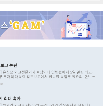
보고 논란
] 유신모 외교전문기자 = 청와대 영빈관에서 5일 열린 외교·
부 부처의 대통령 업무보고에서 정동영 통일부 장관의 '한반도
 구상'과 업무보고 발언이 논란을 빚고 있다. 이날 정 장관의
10
정부 내 조율을 거치지 않은 사안을 정책으로 추진하겠다고 공
는가 하면 사실 관계에 맞지 않은 설명도 있었다. 이재명 대통
로 신중을 기해 달라고 경고했고, 조현 외교부 장관은 '이상
지 최대 흑자
 근거한 비현실적 구상'이라는 비판을 내놨다. 그동안 정 장
책 관련 발언이 물의를 빚은 적은 여러 번 있지만 대통령과 유
] 박가연 기자 = 지난 6월 우리나라의 경상수지가 전월에 이