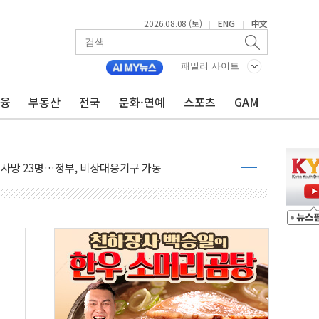
자 기림의 날 참석..."국제적 시민 연대로 목소리 내야"
2026.08.08 (토)
ENG
中文
|
|
루질 중 실종 60대 나흘만에 숨진 채 발견
니 흉기 살해 10대 아들 체포
패밀리 사이트
 '뻔뻔' 받아친 정청래…제주 연설서 신경전 고조
금융
부동산
전국
문화·연예
스포츠
GAM
재검토 지시…與 "적극 환영"·野 "졸속 국정"
주의보…10일까지 최대 3.5m 높은 물결
 사망 23명…정부, 비상대응기구 가동
, 수도 베이징도 부동산 규제 철폐
수위 상승으로 피서객 7명 고립…전원 구조
'별똥별 멍' 운영…페르세우스 유성우 관측
 시간당 50mm 이상 폭우…호우경보 발효
90대 숨져…온열질환 여부 조사
기능시험 오전 집중 편성…체감온도 38도 넘으면 중단
가누르기 방지법' 전면 재검토 지시