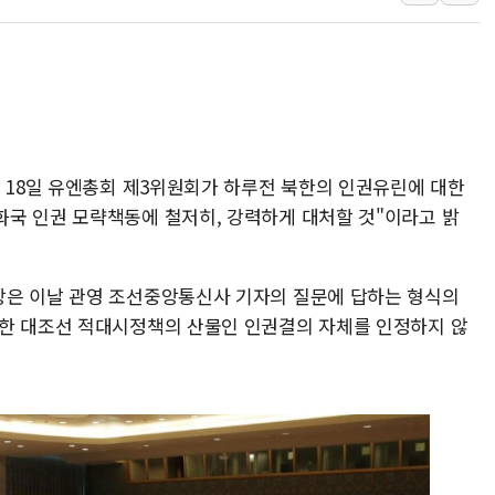
'호우 특보' 경북 울진
주말 무더위·열대야 
오세훈 "용산공원 주택
충북 주말 무더위 지속
10월 보완수사권 폐
한상협, 업계 개인정보
은 18일 유엔총회 제3위원회가 하루전 북한의 인권유린에 대한
국 인권 모략책동에 철저히, 강력하게 대처할 것"이라고 밝
장은 이날 관영 조선중앙통신사 기자의 질문에 답하는 형식의
도한 대조선 적대시정책의 산물인 인권결의 자체를 인정하지 않