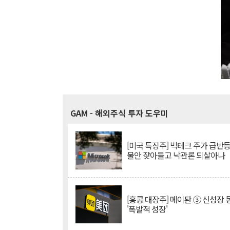
GAM
- 해외주식 투자 도우미
[미국 특징주] 빅테크 주가 급반등..
불안 잦아들고 낙관론 되살아나
[홍콩 대장주] 메이퇀 ③ 신성장
'폭발적 성장'