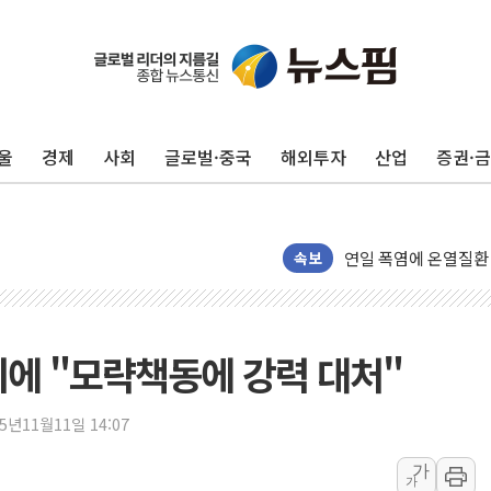
추미애, '위안부' 피해
인천 선재도 갯벌서 해
인천서 말다툼 중 어머
'화합' 꺼낸 김민석에
울
경제
사회
글로벌·중국
해외투자
산업
증권·
李대통령, ISA 개편 
동해중부 전 해상 풍랑
연일 폭염에 온열질환
속보
中 전방위 아파트 부양
인제 용대리 계곡서 
동해시, 11~14일 
의에 "모략책동에 강력 대처"
강원 중·남부 동해안
청양 밭에서 일하던 
25년11월11일 14:07
폭염에 車 운전면허 
李대통령, 'ISA·주
가
가