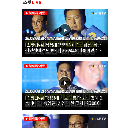
스팟
Live
[스팟Live] 정청래 “뻔뻔하다”…‘화합’ 꺼낸
김민석에 정면 반격 | 26.08.08 더불어민주당
당대표·최고위원 후보 제주 합동연설회
[스팟Live] “정청래 후보 그동안 고생 많이 했
습니다”…송영길, 연임에 선 긋기 | 26.08.08
더불어민주당 당대표·최고위원 후보 제주 합
동연설회