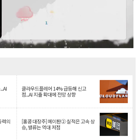
Mute
.AI
클라우드플레어 14% 급등해 신고
점...AI 지출 확대에 전망 상향
 동력의
[홍콩 대장주] 메이퇀② 실적은 고속 상
승, 밸류는 역대 저점