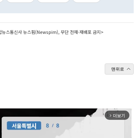
뉴스통신사 뉴스핌(Newspim), 무단 전재-재배포 금지>
맨위로
더보기
arrow_forward_ios