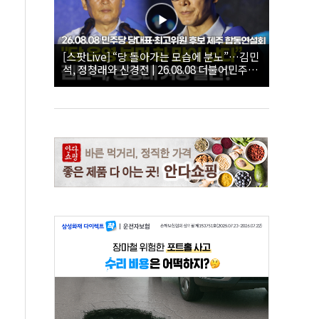
[스팟Live] “당 돌아가는 모습에 분노”…김민
석, 정청래와 신경전 | 26.08.08 더불어민주당
당대표·최고위원 후보 제주 합동연설회