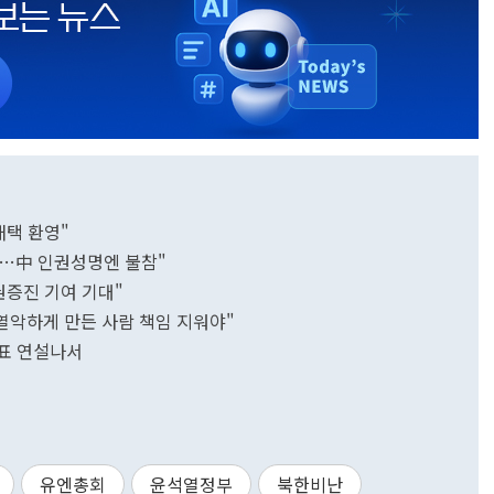
채택 환영"
…中 인권성명엔 불참"
권증진 기여 기대"
 열악하게 만든 사람 책임 지워야"
대표 연설나서
유엔총회
윤석열정부
북한비난