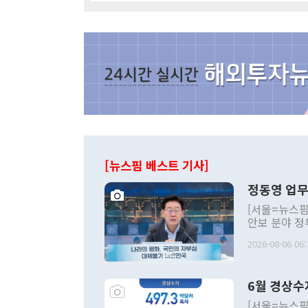
[뉴스핌 베스트 기사]
정동영 업무
[서울=뉴스핌
안보 분야 정
평화공존 발전
2026-08-06 06:
발언 중에는 
언한 것이 있
령은 공개적으
6월 경상수
주의적 희망에
관의 대북 정
[서울=뉴스핌