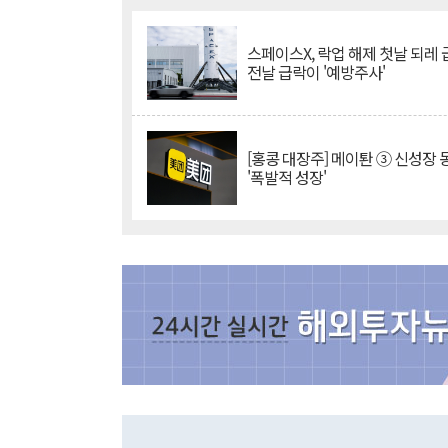
스페이스X, 락업 해제 첫날 되레 급
전날 급락이 '예방주사'
[홍콩 대장주] 메이퇀 ③ 신성장
'폭발적 성장'