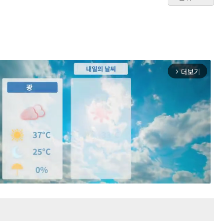
더보기
arrow_forward_ios
Mute