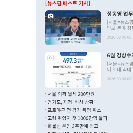
[뉴스핌 베스트 기사]
정동영 업무
[서울=뉴스핌
안보 분야 정
평화공존 발전
2026-08-06 06:
발언 중에는 
언한 것이 있
령은 공개적으
6월 경상수
주의적 희망에
관의 대북 정
[서울=뉴스핌
관 부처 장관
어 역대 최대
관의 무리한 
출 호조로 월
다. [정동영 통일부 장관이 지난달 23일 오후 서울 종로구 정부서울청사에
2026-08-06 08:
료=한국은행] 한국은행이 6일 발표한 '2026년 6월 국제수지(잠정)'에
서 취임 1주년 
면 지난 6월
부 장관 권한
1000만달러
서울 외곽 월세 200만원
발전 구상'을
이에 따라 올
적 갈등 해결
경기도, 재정 '비상 상황'
했다. 경상수
결과 혐오의 
9000만달러
프로야구 전 경기 폭염 취소
년간의 CVI
지 기준 상품
고령 취업자 첫 1000만명 돌파
무너졌다고도 
며 월간 기준
현실을 바꾸는
달러로 38.
화물선 운임 3주만에 최고
를 평화 체제
196.9% 급