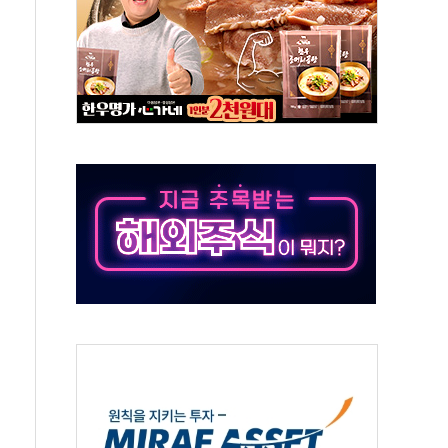
IT 2026' 참가
억원…순이익 흑자 전환
 따른 중과세는 과세 원칙 어긋나"
이용자수 1000만 돌파
고한 파트너십 이어갈 예정"
항의 서한…"표현의 자유 위협"
.2분기 영업이익 121% 급증
울·경기·충북 선관위 등 추가 압수수색
, 30일 2주년 기념 행사
..RSU 세제지원 긍정 검토되길"