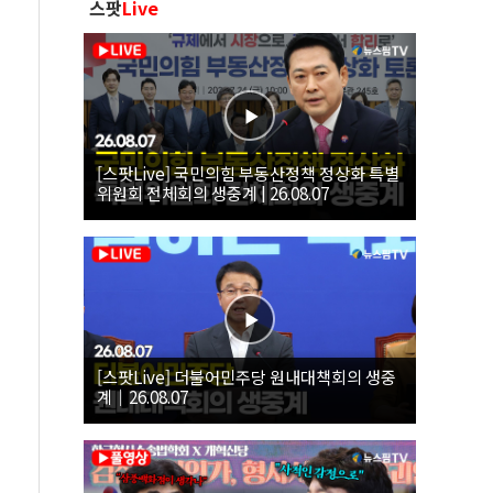
스팟
Live
[스팟Live] 국민의힘 부동산정책 정상화 특별
위원회 전체회의 생중계 | 26.08.07
[스팟Live] 더불어민주당 원내대책회의 생중
계｜26.08.07