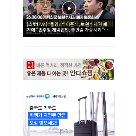
[스팟Live] *풀영상* 이준석, 보완수사권 폐
지에 "민주당 개악입법, 불안감 가중시켜"｜
26.08.06 개혁신당 보완수사권 폐지 토론회