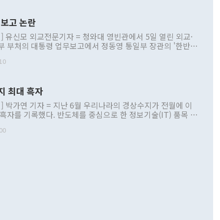
보고 논란
] 유신모 외교전문기자 = 청와대 영빈관에서 5일 열린 외교·
부 부처의 대통령 업무보고에서 정동영 통일부 장관의 '한반도
 구상'과 업무보고 발언이 논란을 빚고 있다. 이날 정 장관의
10
정부 내 조율을 거치지 않은 사안을 정책으로 추진하겠다고 공
는가 하면 사실 관계에 맞지 않은 설명도 있었다. 이재명 대통
로 신중을 기해 달라고 경고했고, 조현 외교부 장관은 '이상
지 최대 흑자
 근거한 비현실적 구상'이라는 비판을 내놨다. 그동안 정 장
책 관련 발언이 물의를 빚은 적은 여러 번 있지만 대통령과 유
] 박가연 기자 = 지난 6월 우리나라의 경상수지가 전월에 이
이 공개적으로 부정적 입장을 표명한 것은 이례적이다. 정 장
 흑자를 기록했다. 반도체를 중심으로 한 정보기술(IT) 품목 수
대북 접근법과 월권을 제어해야 한다는 목소리도 높아지고 있
간 상품수출이 처음으로 1000억달러를 넘어선 영향이다. [자
00
 따르
기자간담회를 하고 있다. [사진=통일부] 2026.07.23 ◆통일
 경상수지는 497억3000만달러 흑자로 집계됐다. 전월(386억
 넘어선 주장 정 장관은 이날 업무보고에서 '한반도 평화공존
)에 이어 두 달 연속 월간 기준 역대 최대 기록을 갈아치웠다.
 설명하면서 이재명 정부 2년차 핵심 과제로 상호 존중·평화
해 상반기 누적 경상수지 흑자는 1910억1000만달러를 기록
·핵 없는 한반도 등 3대 기본 방향을 제시했다. 정 장관은 "대
지 흑자를 견인한 것은 상품수지다. 6월 상품수지는 478억
언어는 멈춰야 한다"면서 주적 용어 대체를 주장했다. 지난 25
 흑자를 기록하며 전월에 이어 역대 최대를 다시 썼다. 국제수
D(완전하고 검증가능하며 되돌릴 수 없는 비핵화) 구도는 이미
수출은 1123억7000만달러로 전년 동월 대비 84.5% 증가하
했다. 또 "현 시점에서 흘러간 선(先)비핵화만 되뇌는 것은
 처음으로 1000억달러를 넘어섰다. 상품수입은 644억8000만
 데 힘이 되지 않는다"고 주장했다. 정 장관은 또 "정전 체제
6% 늘었다. 통관 기준으로는 반도체 수출이 전년 동월 대비
로 바꾸는 논의에 착수하겠다"면서 "북·미 정상회담 견인과
증했고 컴퓨터·주변기기(SSD)는 282.7% 증가했다. IT 품목