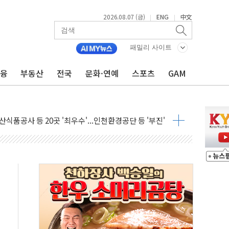
2026.08.07 (금)
ENG
中文
|
|
패밀리 사이트
금융
부동산
전국
문화·연예
스포츠
GAM
달러 건넨 韓기업 조사… "관세 무마용 뇌물 의혹"
품공사 등 20곳 '최우수'...인천환경공단 등 '부진'
 숨진 채 발견
보안기업, 중국제 공유기서 '백도어' 발견
않겠다"
회원 수 세계 1위…국내 회원 34% 증가
 혜택 강화...새벽 배송 도입 예정
으로 부동산과 건강까지 영역 확장 예정
장기공급 합의에 7%대 급등