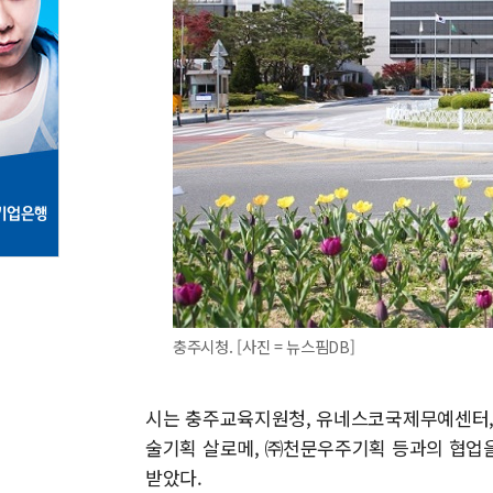
충주시청. [사진 = 뉴스핌DB]
시는 충주교육지원청, 유네스코국제무예센터
술기획 살로메, ㈜천문우주기획 등과의 협업
받았다.