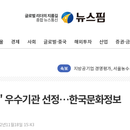
울
경제
사회
글로벌·중국
해외투자
산업
증권·
美 민주, 트럼프 측에 200만 
지방공기업 경영평가, 서울농수산식
예천 실종신고 80대 남성 논둑서
속보
"35초마다 중국과 통신"...美
한병도 "막말 정치를 좌시하지 
원내대책회의 참석하는 한병도
방' 우수기관 선정…한국문화정보
AIA그룹, 12년 연속 MDRT 
[컨콜] 네이버, 멤버십 연계 배송
[컨콜] 네이버 AI탭, 올해 안
22년11월18일 15:43
[특징주] 포스코퓨처엠, LFP 