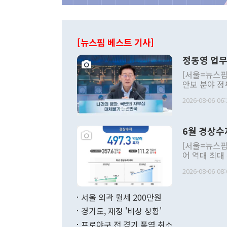
[뉴스핌 베스트 기사]
정동영 업무
[서울=뉴스핌
안보 분야 정
평화공존 발전
2026-08-06 06:
발언 중에는 
언한 것이 있
령은 공개적으
6월 경상수
주의적 희망에
관의 대북 정
[서울=뉴스핌
관 부처 장관
어 역대 최대
관의 무리한 
출 호조로 월
다. [정동영 통일부 장관이 지난달 23일 오후 서울 종로구 정부서울청사에
2026-08-06 08:
료=한국은행] 한국은행이 6일 발표한 '2026년 6월 국제수지(잠정)'에
서 취임 1주년 
면 지난 6월
부 장관 권한
1000만달러
서울 외곽 월세 200만원
발전 구상'을
이에 따라 올
적 갈등 해결
경기도, 재정 '비상 상황'
했다. 경상수
결과 혐오의 
9000만달러
프로야구 전 경기 폭염 취소