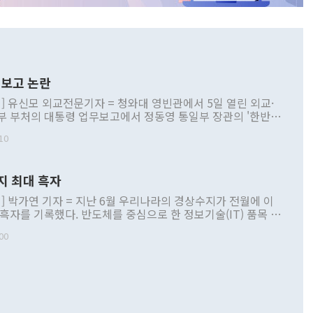
보고 논란
] 유신모 외교전문기자 = 청와대 영빈관에서 5일 열린 외교·
부 부처의 대통령 업무보고에서 정동영 통일부 장관의 '한반도
 구상'과 업무보고 발언이 논란을 빚고 있다. 이날 정 장관의
10
정부 내 조율을 거치지 않은 사안을 정책으로 추진하겠다고 공
는가 하면 사실 관계에 맞지 않은 설명도 있었다. 이재명 대통
로 신중을 기해 달라고 경고했고, 조현 외교부 장관은 '이상
지 최대 흑자
 근거한 비현실적 구상'이라는 비판을 내놨다. 그동안 정 장
책 관련 발언이 물의를 빚은 적은 여러 번 있지만 대통령과 유
] 박가연 기자 = 지난 6월 우리나라의 경상수지가 전월에 이
이 공개적으로 부정적 입장을 표명한 것은 이례적이다. 정 장
 흑자를 기록했다. 반도체를 중심으로 한 정보기술(IT) 품목 수
대북 접근법과 월권을 제어해야 한다는 목소리도 높아지고 있
간 상품수출이 처음으로 1000억달러를 넘어선 영향이다. [자
00
 따르
기자간담회를 하고 있다. [사진=통일부] 2026.07.23 ◆통일
 경상수지는 497억3000만달러 흑자로 집계됐다. 전월(386억
 넘어선 주장 정 장관은 이날 업무보고에서 '한반도 평화공존
)에 이어 두 달 연속 월간 기준 역대 최대 기록을 갈아치웠다.
 설명하면서 이재명 정부 2년차 핵심 과제로 상호 존중·평화
해 상반기 누적 경상수지 흑자는 1910억1000만달러를 기록
·핵 없는 한반도 등 3대 기본 방향을 제시했다. 정 장관은 "대
지 흑자를 견인한 것은 상품수지다. 6월 상품수지는 478억
언어는 멈춰야 한다"면서 주적 용어 대체를 주장했다. 지난 25
 흑자를 기록하며 전월에 이어 역대 최대를 다시 썼다. 국제수