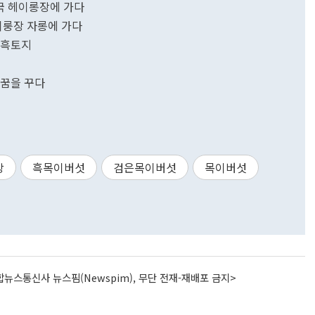
.중국 헤이롱장에 가다
헤이룽장 자롱에 가다
 흑토지
 꿈을 꾸다
장
흑목이버섯
검은목이버섯
목이버섯
뉴스통신사 뉴스핌(Newspim), 무단 전재-재배포 금지>