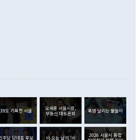
D(완전하고 검증가능하며 되돌릴 수 없는 비핵화) 구도는 이미
수출은 1123억7000만달러로 전년 동월 대비 84.5% 증가하
했다. 또 "현 시점에서 흘러간 선(先)비핵화만 되뇌는 것은
 처음으로 1000억달러를 넘어섰다. 상품수입은 644억8000만
 데 힘이 되지 않는다"고 주장했다. 정 장관은 또 "정전 체제
6% 늘었다. 통관 기준으로는 반도체 수출이 전년 동월 대비
로 바꾸는 논의에 착수하겠다"면서 "북·미 정상회담 견인과
증했고 컴퓨터·주변기기(SSD)는 282.7% 증가했다. IT 품목
화의 동력을 확보하기 위해 최선을 다할 것"이라고 말했다. 하
.4% 늘었으며 비IT 품목도 ▲석유제품(47.5%) ▲화공품
령은 정 장관의 구상에 대부분 제동을 걸었다. 이 대통령은 "평
▲철강제품(17.9%) ▲승용차(6.1%) 등을 중심으로 18.6% 증가
 정치적으로 악용되는 측면이 있다"며 "많이 조심하셔야 한
준 수입은 ▲원자재(30.5%) ▲자본재(35.3%) ▲소비재
다. 북한을 다른 이름으로 불러야 한다는 주장에는 "표현에 꼬
가 모두 늘었다. 서비스수지는 12억9000만달러 적자를 기록해 전
정쟁으로 휘몰아 들어가면 원래 하고자 했던 데에서 오히려 나
000만달러)보다 적자 폭이 확대됐다. 여행수지는 외국인 입국자
래될 수 있다"고 경고했다. 이 대통령은 남북 신뢰 구축을 위해
증료 인상 등에 따른 출국자 감소로 4억4000만달러 흑자를
합의를 선제적으로 복원해야 한다는 정 장관의 주장에 대해서도
지식재산권사용료수지는 전월 흑자에서 4억4000만달러 적자
대로 하는 게 과연 한반도의 평화와 안정에 플러스냐, 결론적
 본원소득수지는 배당소득을 중심으로 32억7000만달러 흑자
이 들 때도 있다"며 부정적으로 반응했다. 조현 외교부 장
월(21억7000만달러)보다 흑자 폭이 확대됐다. 배당소득수지
 사후 브리핑에서 정 장관이 언급한 '4자 회담'에 대해 "이상
이 늘어난 데다 전월 분기배당에 따른 기저효과로 배당지급이
 어떤 희망이라 하더라도 그건 아직 조율되지 않은 방법"이
6000만달러 흑자를 나타냈다. 금융계정 순자산은 6월 중 467
들께서 디스카운트해 주시면 좋겠다"고 선을 그었다. 정 장관
러 증가해 월간 기준 역대 최대 증가 폭을 기록했다. 종전 최대
아 블라디보스토크에서 열리는 '동방경제포럼(EEF)'을 언급하
월(369억9000만달러)을 넘어선 것이다. 직접투자에서는 내국
원에서 (참석을) 검토하고 있다"고 발언한 데 대해서도 조 장관
가 80억1000만달러, 외국인의 국내투자가 46억3000만달러
외교부의 몫"이라며 "아직 거기까지 진도가 나가지 않았다"고
오세훈 서울시장,
. 증권투자에서는 외국인의 국내 주식 매도세가 이어졌다. 외
39도 기록한 서울
폭염 날리는 물놀이
부동산 대토론회
장관이 이날 소개한 대북 구상과 설명은 정부 내 조율을 거치지
주식 투자는 차익실현 매도 등의 영향으로 316억1000만달러
서 문제가 있다. 특히 주적 표현 대체와 국호 사용, 9·19 군
(-310억5000만달러)에 이어 역대 최대 순매도 기록을 다시
 4자회담 추진 등은 통일부 장관이 결정할 사안이 아니어서 월
국인의 국내 채권투자는 세계국채지수(WGBI) 자금 유입에도
이 나오고 있다. 이 대통령은 정 장관의 업무보고를 듣고 난
도래 영향으로 증가 폭이 줄어든 52억9000만달러를 기록했
2026 서울시 통합
무보고에 발표했다고 승인난 건 아니다"라고 재차 확인했다. 정
민주당 당대표 후보
비 오는 날의 '비
 해외 증권투자는 주식을 중심으로 35억6000만달러 증가했