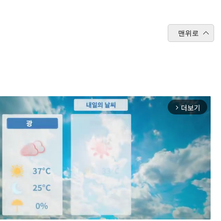
맨위로
더보기
arrow_forward_ios