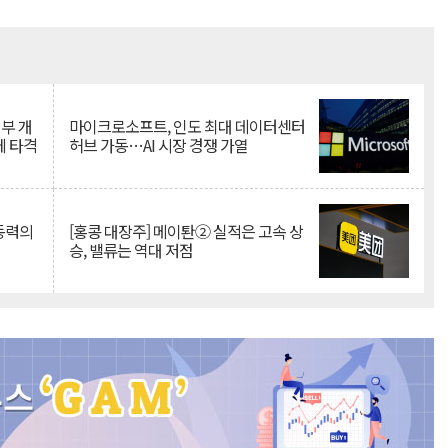
Mute
뇌부 개
마이크로소프트, 인도 최대 데이터센터
에 타격
허브 가동…AI 시장 경쟁 가열
 동력의
[홍콩 대장주] 메이퇀② 실적은 고속 상
승, 밸류는 역대 저점