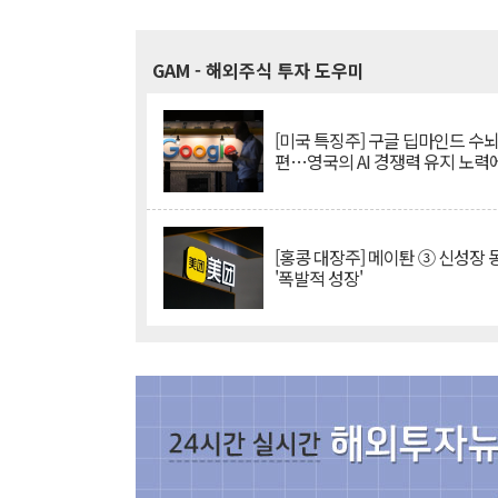
GAM
- 해외주식 투자 도우미
[미국 특징주] 구글 딥마인드 수
편…영국의 AI 경쟁력 유지 노력
[홍콩 대장주] 메이퇀 ③ 신성장
'폭발적 성장'