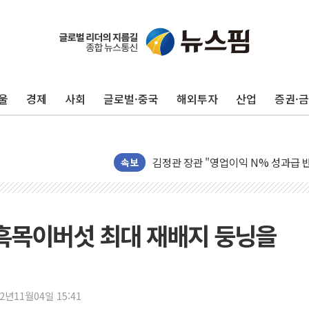
울
경제
사회
글로벌·중국
해외투자
산업
증권·
[오늘의 국회일정] 상임위·세미나·기자
속보
[민주 당권주자 일정] 송영길·정청래·김
李대통령, 오늘 부동산 정책 점검 2
[오늘의 정치일정] 8월 7일(금)
' 흑목이버섯 최대 재배지 둥닝을
이란 의회, 美·이스라엘 선박 호르무
유럽증시, 견조한 실적 소화하며 대부분
리투아니아 국방 "러, 우크라 드론으로
22년11월04일 15:41
구광모, 내주 실리콘밸리서 젠슨 황 