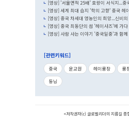
[영상] '서울면적 25배' 호랑이 서식지..
[영상] 세계 최대 습지 '학의 고향' 중국 
[영상] 중국 차세대 영농인의 희망...신비의
[영상] 중국 최동단의 섬 '헤이샤즈'에 가다
[영상] 사람 사는 이야기 '중국일중'과 함께
[관련키워드]
중국
윤교원
헤이룽장
룽
둥닝
<저작권자(c) 글로벌리더의 지름길 종합