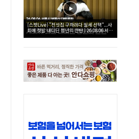
[스팟Live] "전셋집 구하려다 월세 선택"...사
회에 첫발 내디딘 청년의 한탄 | 26.08.06 서울
시 부동산 대토론회