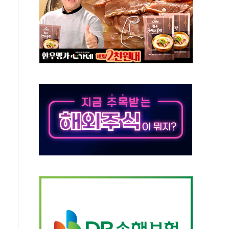
·아이온큐·도어대시↑ VS 샌디스크·피그마·앱러빈↓
 반대…상법·자본시장법 개정 논의"
 차익실현 속 혼조세...웨스턴디지털·샌디스크↓
에 긴급 안보 점검회의
호르무즈 재개방 기대에 강세
조까지, 상승...호실적 보고 기업 상승세 뚜렷
인 '사파리' 공격… 시민들 공포감 극대화 전략
' 임시 주총 기대감에 홀로 상한가…마진 잔액은 사상 최고
버리지 위험수위…숨은 차입이 더 큰 변수"
대응 1단계 진압 중
야, 경쟁상대 中과 비교해야"
하는 '선봉'의 대민 봉사