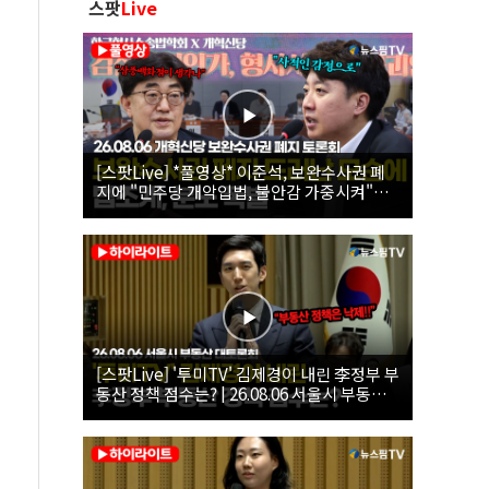
스팟
Live
[스팟Live] *풀영상* 이준석, 보완수사권 폐
지에 "민주당 개악입법, 불안감 가중시켜"｜
26.08.06 개혁신당 보완수사권 폐지 토론회
[스팟Live] '투미TV' 김제경이 내린 李정부 부
동산 정책 점수는? | 26.08.06 서울시 부동산
대토론회