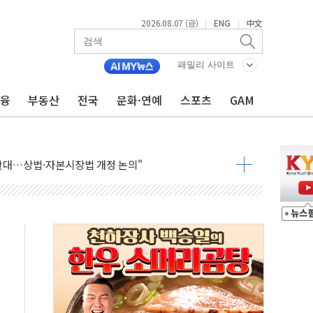
2026.08.07 (금)
ENG
中文
|
|
패밀리 사이트
금융
부동산
전국
문화·연예
스포츠
GAM
회견·주요 정당 - 8월 7일
민석 후보 - 8월 7일
차 회의…주택 공급 대책 막바지 조율할 듯
즈 통항 금지 법안 검토
 상승… "2분기 기업 순이익 21% 증가" 전망
 나토 회원국 공격 검토… 거짓 깃발 작전"
재회…로봇·AI 데이터센터·모빌리티 구체화