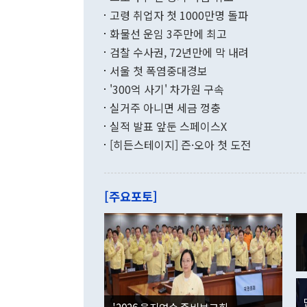
년간의 CVI
지 기준 상품
고령 취업자 첫 1000만명 돌파
무너졌다고도 
며 월간 기준
현실을 바꾸는
달러로 38.
화물선 운임 3주만에 최고
를 평화 체제
196.9% 급
검찰 수사권, 72년만에 막 내려
함께 4자 대
수출은 160
지만 이 대통
서울 첫 폭염중대경보
(18.6%) 
화공존 정책이
했다. 통관 기
'300억 사기' 차가원 구속
다"고 지적했
(16.4%)
투리가 잡혀 
실거주 아니면 세금 껑충
월(-10억9
쁜 상황이 초
증가와 유류할
실적 발표 앞둔 스페이스X
9·19 군사
기록했지만 
[히든스테이지] 즌·오아 첫 도전
"우리의 선의
로 전환됐다.
으로 약간의 의문
를 기록해 전
관은 업무보고
는 배당수입
주의에 근거한
줄면서 25억
[주요포토]
라며 "여러분
억1000만달
이 9월 러시
였던 올해 3
며 "정부 차
인의 해외투자
은 "그것은 
각각 증가했다
잘랐다. 정 
국인의 국내 
않았다는 점에
감소하며 전월
사합의 복원,
경신했다. 외
권이라는 지적
분기 말 만기
뒤 "여기 업
다. 내국인의