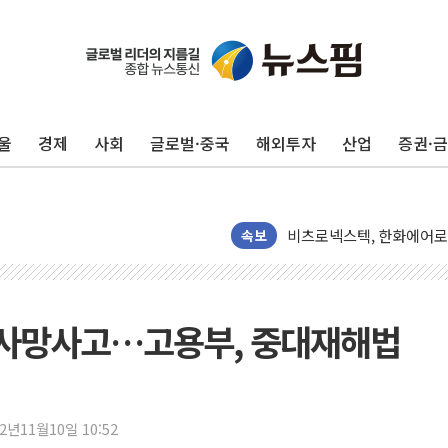
울
경제
사회
글로벌·중국
해외투자
산업
증권·
임대사업자, 등록임대 세제
대우건설, 50대 이강석 대
비츠로넥스텍, 한화에어로스
1410원대 내려간 환율, "
속보
종합특검, '계엄 수용공간
친트럼프 오글스 미 하원의
"주식이야 코인이야"…연속
 사망사고…고용부, 중대재해법
에쓰씨엔지니어링, 큐니티와
애드포러스, 30억원 규모
롯데웰푸드, 2분기 영업익 8
22년11월10일 10:52
이성윤 '호남 민심은 주석