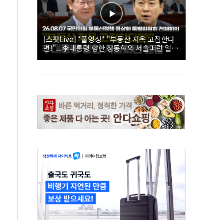
[스팟Live] *풀영상* "부동산 지옥 고집한다
면!"...李대통령 향한 장동혁의 서슬퍼런 일갈
| 26.08.07 국민의힘 부동산정책 정상화 특별
위원회 전체회의