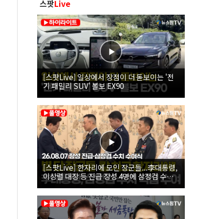
스팟
Live
[스팟Live] 일상에서 장점이 더 돋보이는 '전
기 패밀리 SUV' 볼보 EX90
[스팟Live] 한자리에 모인 장군들...李대통령,
이상렬 대장 등 진급 장성 4명에 삼정검 수치
직접 수여｜26.08.07 장성 진급·삼정검 수치
수여식