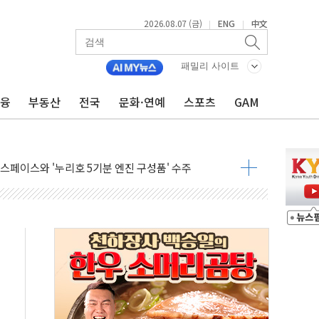
2026.08.07 (금)
ENG
中文
|
|
패밀리 사이트
금융
부동산
전국
문화·연예
스포츠
GAM
혜택 축소에 반발…"정책 신뢰 뒤집어"
표 전면에...임원·조직 대대적 개편 예고
페이스와 '누리호 5기분 엔진 구성품' 수주
당분간 1400원 초반대 등락"
 확보' 신용해 前교정본부장 불구속 기소
원, 테네시주 경선서 낙선
 사이드카·널뛰기에 개미들 '패닉'
 반도체 EPC 추가 수주
 자사주 취득
8.5% 증가... 해외 자회사가 이끈 '더블 성장'
야청' 파장…친명계 "처절한 역사를 말장난으로" 비판