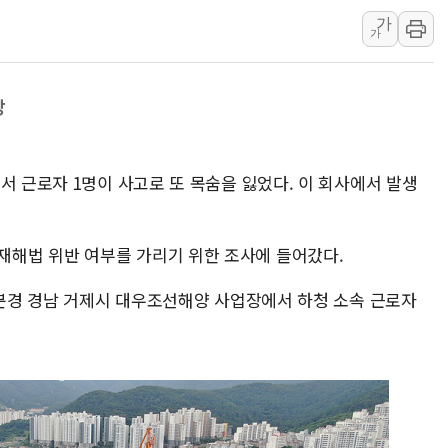
가
나경원 의원 "장기보유 1
가
李대통령, 규제합리화위 
한병도 "국민의힘, 말로만
망
금투협, ChatGPT로 투
박홍근 "국가재정시스템 
우리자산운용, MMF 순자
서 근로자 1명이 사고로 또 목숨을 잃었다. 이 회사에서 발생
李대통령, 장성 진급 신고
TBH글로벌, 상반기 매출 
해법 위반 여부를 가리기 위한 조사에 들어갔다.
AI 메모리 향한 뜨거운 관
6분경 경남 거제시 대우조선해양 사업장에서 하청 소속 근로자