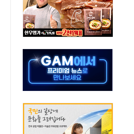
주택자 과도한 세금 부당"…소득세법 개정안 발의 예고
부위원장에 김태유·국립외교원장에 김흥규
 주택 공급…도시정비법·주택법 등 처리 협조하라"
자 웹리포트 만든다…AI 금융데이터 분석 과정 개설
안정성 한순간도 흔들려선 안돼"
산 30조 돌파…증시 급락에 업계 1위
식 "내란으로 훼손된 軍 신뢰 회복해야"
1006억원…전년비 13.9% 증가
심…SK하이닉스, FMS서 '풀스택' 기술력 과시