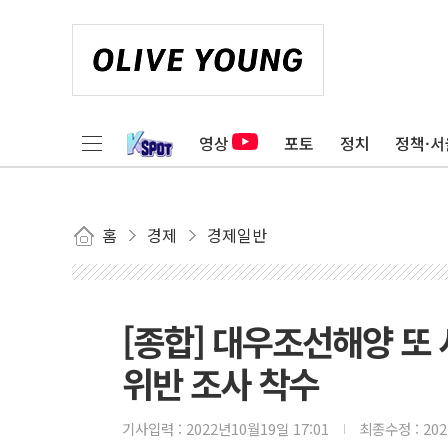
영상
포토
정치
정책·서
홈
경제
경제일반
[종합] 대우조선해양 또
위반 조사 착수
기사입력 :
2022년10월19일 17:01
최종수정 :
20