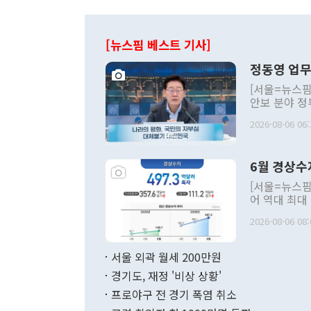
[뉴스핌 베스트 기사]
정동영 업무
[서울=뉴스핌
안보 분야 정
평화공존 발전
2026-08-06 06:
발언 중에는 
언한 것이 있
령은 공개적으
6월 경상수
주의적 희망에
관의 대북 정
[서울=뉴스핌
관 부처 장관
어 역대 최대
관의 무리한 
출 호조로 월
다. [정동영 통일부 장관이 지난달 23일 오후 서울 종로구 정부서울청사에
2026-08-06 08:
료=한국은행] 한국은행이 6일 발표한 '2026년 6월 국제수지(잠정)'에
서 취임 1주년 
면 지난 6월
부 장관 권한
1000만달러
서울 외곽 월세 200만원
발전 구상'을
이에 따라 올
적 갈등 해결
경기도, 재정 '비상 상황'
했다. 경상수
결과 혐오의 
9000만달러
프로야구 전 경기 폭염 취소
년간의 CVI
지 기준 상품