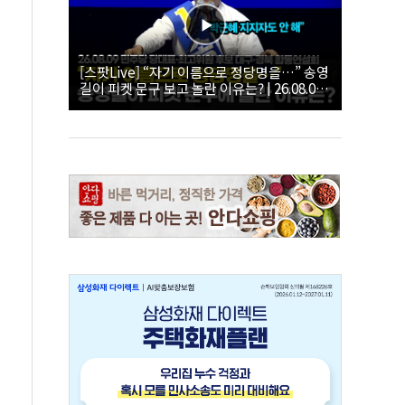
[스팟Live] “자기 이름으로 정당명을…” 송영
길이 피켓 문구 보고 놀란 이유는? | 26.08.09
더불어민주당 당대표·최고위원 후보 대구·경
북 합동연설회