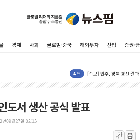
울
경제
사회
글로벌·중국
해외투자
산업
증권·
125mm 폭우 쏟아진 울진..
속보
평택 진위면 공장서 질식사
포항 블루밸리 국가산단에 '
상주 낙동강 선착장 하류서 50
 인도서 생산 공식 발표
[종합] 김민석, 정청래에 누적 1
민주당 경북도당위원장에 오중
22년09월27일 02:15
인천서 말다툼 중 어머니 살
가
가
김민석, 강원·대구·경북 경선서