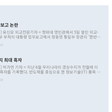
보고 논란
] 유신모 외교전문기자 = 청와대 영빈관에서 5일 열린 외교·
부 부처의 대통령 업무보고에서 정동영 통일부 장관의 '한반도
 구상'과 업무보고 발언이 논란을 빚고 있다. 이날 정 장관의
10
정부 내 조율을 거치지 않은 사안을 정책으로 추진하겠다고 공
는가 하면 사실 관계에 맞지 않은 설명도 있었다. 이재명 대통
로 신중을 기해 달라고 경고했고, 조현 외교부 장관은 '이상
지 최대 흑자
 근거한 비현실적 구상'이라는 비판을 내놨다. 그동안 정 장
책 관련 발언이 물의를 빚은 적은 여러 번 있지만 대통령과 유
] 박가연 기자 = 지난 6월 우리나라의 경상수지가 전월에 이
이 공개적으로 부정적 입장을 표명한 것은 이례적이다. 정 장
 흑자를 기록했다. 반도체를 중심으로 한 정보기술(IT) 품목 수
대북 접근법과 월권을 제어해야 한다는 목소리도 높아지고 있
간 상품수출이 처음으로 1000억달러를 넘어선 영향이다. [자
00
 따르
기자간담회를 하고 있다. [사진=통일부] 2026.07.23 ◆통일
 경상수지는 497억3000만달러 흑자로 집계됐다. 전월(386억
 넘어선 주장 정 장관은 이날 업무보고에서 '한반도 평화공존
)에 이어 두 달 연속 월간 기준 역대 최대 기록을 갈아치웠다.
 설명하면서 이재명 정부 2년차 핵심 과제로 상호 존중·평화
해 상반기 누적 경상수지 흑자는 1910억1000만달러를 기록
·핵 없는 한반도 등 3대 기본 방향을 제시했다. 정 장관은 "대
지 흑자를 견인한 것은 상품수지다. 6월 상품수지는 478억
언어는 멈춰야 한다"면서 주적 용어 대체를 주장했다. 지난 25
 흑자를 기록하며 전월에 이어 역대 최대를 다시 썼다. 국제수
D(완전하고 검증가능하며 되돌릴 수 없는 비핵화) 구도는 이미
수출은 1123억7000만달러로 전년 동월 대비 84.5% 증가하