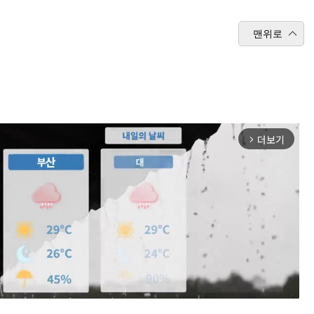
맨위로
더보기
arrow_forward_ios