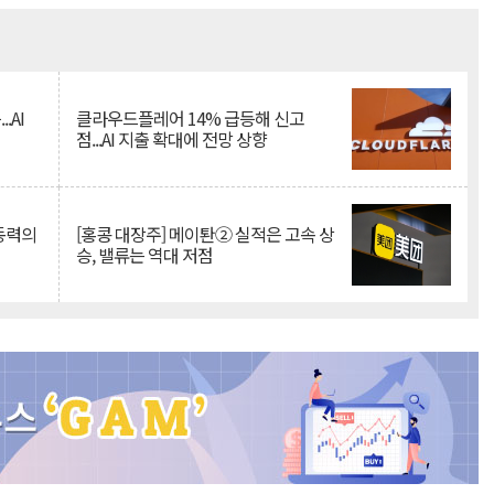
Mute
.AI
클라우드플레어 14% 급등해 신고
점...AI 지출 확대에 전망 상향
 동력의
[홍콩 대장주] 메이퇀② 실적은 고속 상
승, 밸류는 역대 저점