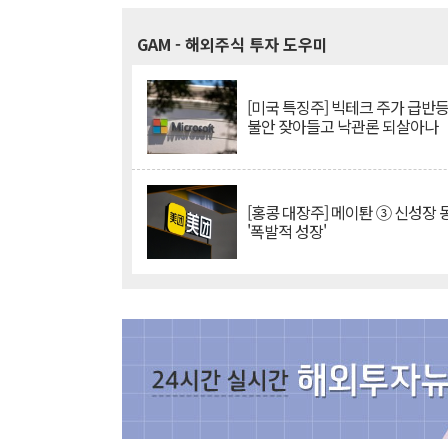
GAM
- 해외주식 투자 도우미
[미국 특징주] 빅테크 주가 급반등..
불안 잦아들고 낙관론 되살아나
[홍콩 대장주] 메이퇀 ③ 신성장
'폭발적 성장'