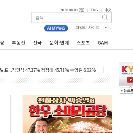
2026.08.09 (일)
ENG
中文
|
|
패밀리 사이트
금융
부동산
전국
문화·연예
스포츠
GAM
.'두천~하당'·'올미골교' 차량 통행 선제 제한
고 발생…작업자 1명 숨져
철강 AI융합실증센터' 들어선다
대 숨진 채 발견...경찰, 조사 중
.48%p 차 선두 유지...金 46.01% vs 鄭 44.53%
기 당선...합산득표율 68.63%
해 10대 구속…범행 후 반려견도 죽여
 정청래에 승리…金 48.54% vs 鄭 44.40%