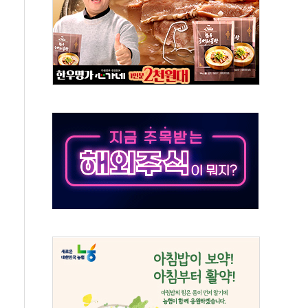
경선 결과...김민석 48.54% 정청래 44.40%
발표...김민석 47.37% 정청래 45.71% 송영길 6.92%
발표...정청래 47.82% 김민석 46.35% 송영길 5.83%
발표...김민석 50.30% 정청래 41.94% 송영길 7.76%
객 400명 맞이…"마음 잇는 시간 되길"
 지급 확정되나…재상고 앞두고 막판 셈법
'행복상자' 전달
극기 거꾸로' 논란…이틀만에 철거
 예술·체육요원 최대 33% 감축
 역대 최대폭 감소한 9.4%↓…유통업계 양극화 심화
 특사'로 콜롬비아 대통령 취임식 참석
시간당 30mm 강한 비...호우 피해 없어