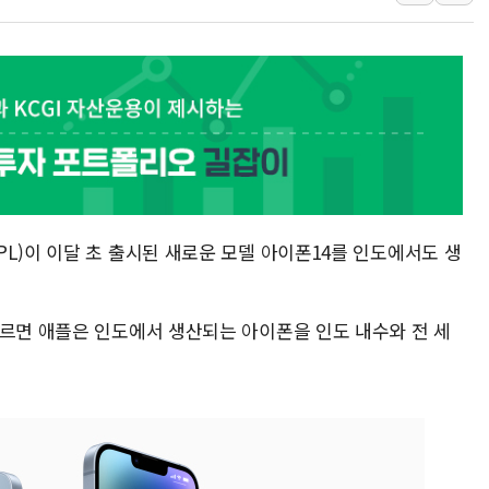
[속보] 민주, 강원·대구·경북 
[속보] 민주, 경북 경선 결과 
[속보] 민주, 대구 경선 결과 
[속보] 민주, 강원 경선 결과 
정재헌 CEO, SKT 장기고
최태원, 노소영에 9440억
하나금융, 명동 소상공인에 
L)이 이달 초 출시된 새로운 모델 아이폰14를 인도에서도 생
인천시 광복절 현수막 '태
병무청, 보충역 전면 손질…
홈플러스發 대형마트 판매,
따르면 애플은 인도에서 생산되는 아이폰을 인도 내수와 전 세
윤준병·이해민 의원, '정부
'호우·산사태 주의보' 울진 