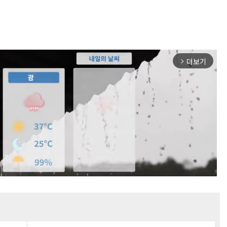
더보기
arrow_forward_ios
Mute