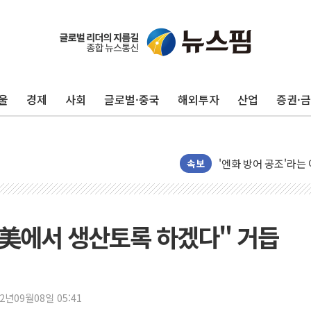
울
경제
사회
글로벌·중국
해외투자
산업
증권·
'檢 합수본 참여' 여
中 '항생제 개구리' 
'엔화 방어 공조'라는 
청와대 "조희대 대법원
속보
서울 최고 기온 39도
폭염 이어지는 서울...
李대통령 "40도 폭염
 美에서 생산토록 하겠다" 거듭
법무법인 YK, 교정
컴투스, 8일부터 서머
제주항공, 하반기 객
22년09월08일 05:41
인도, 차량 간 통신시