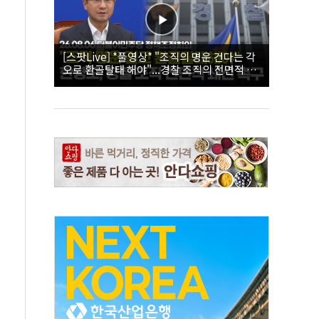
[스팟Live] *풀영상* "조직의 명운 건다는 각
오로 환골탈태 해야"...경찰 조직의 전면적 쇄
신 촉구한 한병도 | 26.08.06 더불어민주당 정
책조정회의