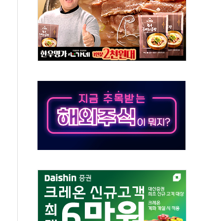
증권 인수 추진
.관세청, 해상 마약밀수 '3중 차단'
자 유치…일본·동남아 사업 확대
 장기화 시 주택수요 위축 우려"
분 100억 가압류 결정…4자 연합 균열 조짐
6'서 글로벌 신작 라인업 공개
링 페어'…리빙 최대 50% 할인
이집·유치원 비상! 수족구병이 다시 유행합니다.
톱'으로...데이터처, 기업 3만1000곳 경제통계조사