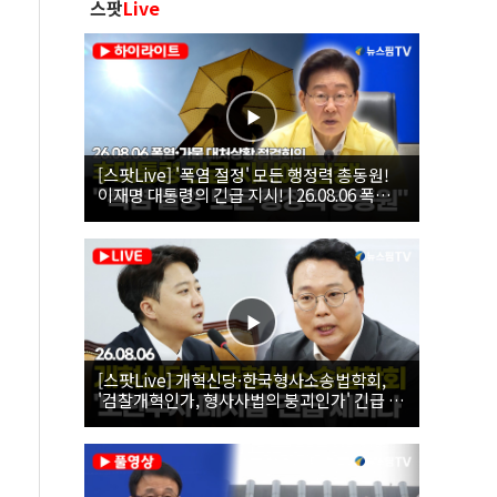
스팟
Live
[스팟Live] '폭염 절정' 모든 행정력 총동원!
이재명 대통령의 긴급 지시! | 26.08.06 폭염•
가뭄 대처상황 점검회의
[스팟Live] 개혁신당·한국형사소송법학회,
'검찰개혁인가, 형사사법의 붕괴인가' 긴급 세
미나｜26.08.06