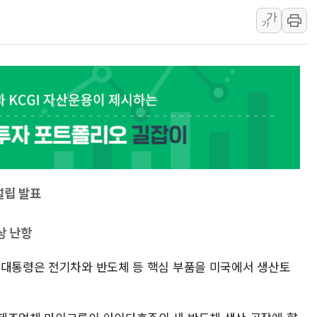
가
Sh수협은행, 상상인
가
무역선부터 요트까지..
서연컴퍼니, 시드 투
피치 "韓 코스피 약세
법원, 한미 임주현 지
엔씨, '게임스컴 202
롯데백화점, '홈스타일
[AI 카드뉴스] 어린
운수업·기업활동 '원스
설립 발표
상 난항
 대통령은 전기차와 반도체 등 핵심 부품을 미국에서 생산토