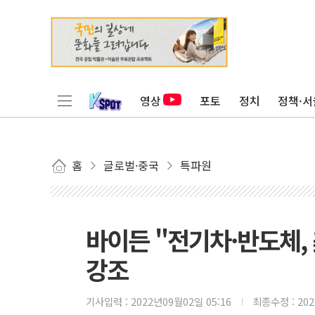
영상
포토
정치
정책·서
홈
글로벌·중국
특파원
바이든 "전기차·반도체,
강조
기사입력 :
2022년09월02일 05:16
최종수정 :
20