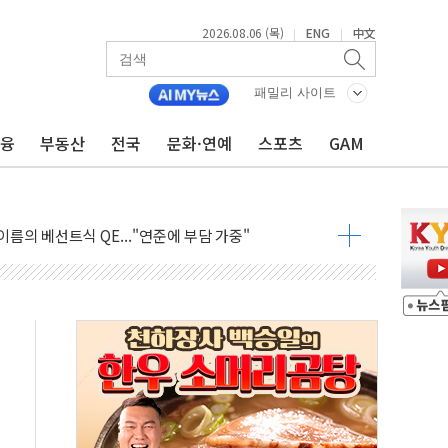
2026.08.06 (목)
ENG
中文
|
|
패밀리 사이트
금융
부동산
전국
문화·연예
스포츠
GAM
부 논란...법조계 "법적근거 없어, 위법수집증거 가능성"
파장 확산, 식품안전 점검 강화
이름의 베선트식 QE..."연준에 부담 가중"
장 탄핵 공감, 사실 아니다…대법관 신속 제청 해야"
 기록
 39도 기록
, 외신에서나 보던 일"…전방위 대응 지시
위원 중앙협의회와 맞손…수용자·가족 법률지원 확대
너즈 워 챔피언십 개최
실승무원 공개채용
스템 장착 의무화 추진..."업계 성장 저해" 우려도