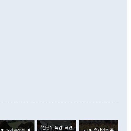
기자간담회를 하고 있다. [사진=통일부] 2026.07.23 ◆통일
 경상수지는 497억3000만달러 흑자로 집계됐다. 전월(386억
 넘어선 주장 정 장관은 이날 업무보고에서 '한반도 평화공존
)에 이어 두 달 연속 월간 기준 역대 최대 기록을 갈아치웠다.
 설명하면서 이재명 정부 2년차 핵심 과제로 상호 존중·평화
해 상반기 누적 경상수지 흑자는 1910억1000만달러를 기록
·핵 없는 한반도 등 3대 기본 방향을 제시했다. 정 장관은 "대
지 흑자를 견인한 것은 상품수지다. 6월 상품수지는 478억
언어는 멈춰야 한다"면서 주적 용어 대체를 주장했다. 지난 25
 흑자를 기록하며 전월에 이어 역대 최대를 다시 썼다. 국제수
D(완전하고 검증가능하며 되돌릴 수 없는 비핵화) 구도는 이미
수출은 1123억7000만달러로 전년 동월 대비 84.5% 증가하
했다. 또 "현 시점에서 흘러간 선(先)비핵화만 되뇌는 것은
 처음으로 1000억달러를 넘어섰다. 상품수입은 644억8000만
 데 힘이 되지 않는다"고 주장했다. 정 장관은 또 "정전 체제
6% 늘었다. 통관 기준으로는 반도체 수출이 전년 동월 대비
로 바꾸는 논의에 착수하겠다"면서 "북·미 정상회담 견인과
증했고 컴퓨터·주변기기(SSD)는 282.7% 증가했다. IT 품목
화의 동력을 확보하기 위해 최선을 다할 것"이라고 말했다. 하
.4% 늘었으며 비IT 품목도 ▲석유제품(47.5%) ▲화공품
령은 정 장관의 구상에 대부분 제동을 걸었다. 이 대통령은 "평
▲철강제품(17.9%) ▲승용차(6.1%) 등을 중심으로 18.6% 증가
 정치적으로 악용되는 측면이 있다"며 "많이 조심하셔야 한
준 수입은 ▲원자재(30.5%) ▲자본재(35.3%) ▲소비재
다. 북한을 다른 이름으로 불러야 한다는 주장에는 "표현에 꼬
가 모두 늘었다. 서비스수지는 12억9000만달러 적자를 기록해 전
정쟁으로 휘몰아 들어가면 원래 하고자 했던 데에서 오히려 나
000만달러)보다 적자 폭이 확대됐다. 여행수지는 외국인 입국자
래될 수 있다"고 경고했다. 이 대통령은 남북 신뢰 구축을 위해
증료 인상 등에 따른 출국자 감소로 4억4000만달러 흑자를
합의를 선제적으로 복원해야 한다는 정 장관의 주장에 대해서도
지식재산권사용료수지는 전월 흑자에서 4억4000만달러 적자
대로 하는 게 과연 한반도의 평화와 안정에 플러스냐, 결론적
 본원소득수지는 배당소득을 중심으로 32억7000만달러 흑자
이 들 때도 있다"며 부정적으로 반응했다. 조현 외교부 장
월(21억7000만달러)보다 흑자 폭이 확대됐다. 배당소득수지
 사후 브리핑에서 정 장관이 언급한 '4자 회담'에 대해 "이상
이 늘어난 데다 전월 분기배당에 따른 기저효과로 배당지급이
 어떤 희망이라 하더라도 그건 아직 조율되지 않은 방법"이
6000만달러 흑자를 나타냈다. 금융계정 순자산은 6월 중 467
들께서 디스카운트해 주시면 좋겠다"고 선을 그었다. 정 장관
러 증가해 월간 기준 역대 최대 증가 폭을 기록했다. 종전 최대
아 블라디보스토크에서 열리는 '동방경제포럼(EEF)'을 언급하
월(369억9000만달러)을 넘어선 것이다. 직접투자에서는 내국
원에서 (참석을) 검토하고 있다"고 발언한 데 대해서도 조 장관
가 80억1000만달러, 외국인의 국내투자가 46억3000만달러
'선관위 특검' 국민
외교부의 몫"이라며 "아직 거기까지 진도가 나가지 않았다"고
2026년 동물원 여
2026 을지연습 준