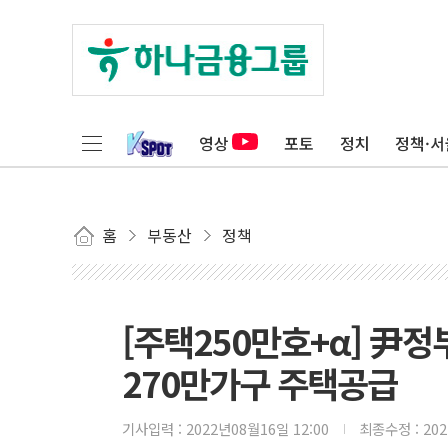
영상
포토
정치
정책·서
홈
부동산
정책
[주택250만호+α] 尹정
270만가구 주택공급
기사입력 :
2022년08월16일 12:00
최종수정 :
20