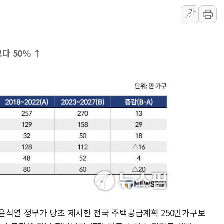
가
인제 용대리 계곡서 수
가
동해시, 11~14일 '
강원 중·남부 동해안 
다 50% ↑
청양 밭에서 일하던 9
폭염에 車 운전면허 기
李대통령, 'ISA·주가
'호우 특보' 경북 울진 
주말 무더위·열대야 
오세훈 "용산공원 주택
윤석열 정부가 당초 제시한 전국 주택공급계획 250만가구보