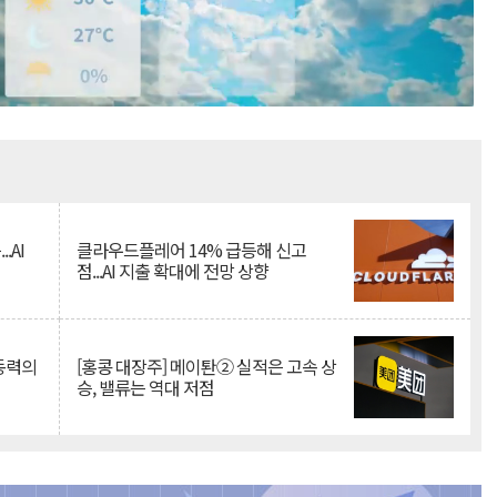
Mute
.AI
클라우드플레어 14% 급등해 신고
점...AI 지출 확대에 전망 상향
 동력의
[홍콩 대장주] 메이퇀② 실적은 고속 상
승, 밸류는 역대 저점