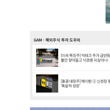
GAM
- 해외주식 투자 도우미
[미국 특징주] 빅테크 주가 급반등..
불안 잦아들고 낙관론 되살아나
[홍콩 대장주] 메이퇀 ③ 신성장
'폭발적 성장'