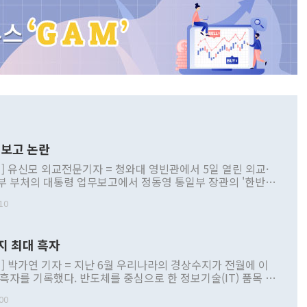
보고 논란
] 유신모 외교전문기자 = 청와대 영빈관에서 5일 열린 외교·
부 부처의 대통령 업무보고에서 정동영 통일부 장관의 '한반도
 구상'과 업무보고 발언이 논란을 빚고 있다. 이날 정 장관의
10
정부 내 조율을 거치지 않은 사안을 정책으로 추진하겠다고 공
는가 하면 사실 관계에 맞지 않은 설명도 있었다. 이재명 대통
로 신중을 기해 달라고 경고했고, 조현 외교부 장관은 '이상
지 최대 흑자
 근거한 비현실적 구상'이라는 비판을 내놨다. 그동안 정 장
책 관련 발언이 물의를 빚은 적은 여러 번 있지만 대통령과 유
] 박가연 기자 = 지난 6월 우리나라의 경상수지가 전월에 이
이 공개적으로 부정적 입장을 표명한 것은 이례적이다. 정 장
 흑자를 기록했다. 반도체를 중심으로 한 정보기술(IT) 품목 수
대북 접근법과 월권을 제어해야 한다는 목소리도 높아지고 있
간 상품수출이 처음으로 1000억달러를 넘어선 영향이다. [자
00
 따르