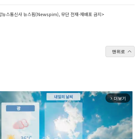
뉴스통신사 뉴스핌(Newspim), 무단 전재-재배포 금지>
맨위로
더보기
arrow_forward_ios