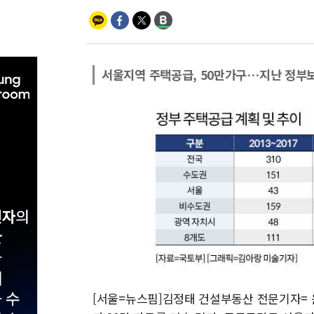
서울지역 주택공급, 50만가구…지난 정부보
[서울=뉴스핌]김정태 건설부동산 전문기자= 