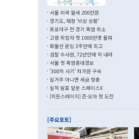
서 취임 1주년 
면 지난 6월
부 장관 권한
1000만달러
서울 외곽 월세 200만원
발전 구상'을
이에 따라 올
적 갈등 해결
경기도, 재정 '비상 상황'
했다. 경상수
결과 혐오의 
9000만달러
프로야구 전 경기 폭염 취소
년간의 CVI
지 기준 상품
고령 취업자 첫 1000만명 돌파
무너졌다고도 
며 월간 기준
현실을 바꾸는
달러로 38.
화물선 운임 3주만에 최고
를 평화 체제
196.9% 급
검찰 수사권, 72년만에 막 내려
함께 4자 대
수출은 160
지만 이 대통
서울 첫 폭염중대경보
(18.6%) 
화공존 정책이
했다. 통관 기
'300억 사기' 차가원 구속
다"고 지적했
(16.4%)
투리가 잡혀 
실거주 아니면 세금 껑충
월(-10억9
쁜 상황이 초
증가와 유류할
실적 발표 앞둔 스페이스X
9·19 군사
기록했지만 
[히든스테이지] 즌·오아 첫 도전
"우리의 선의
로 전환됐다.
으로 약간의 의문
를 기록해 전
관은 업무보고
는 배당수입
주의에 근거한
줄면서 25억
[주요포토]
라며 "여러분
억1000만달
이 9월 러시
였던 올해 3
며 "정부 차
인의 해외투자
은 "그것은 