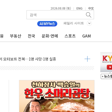
2026.08.08 (토)
ENG
中文
|
|
패밀리 사이트
금융
부동산
전국
문화·연예
스포츠
GAM
흉기 난동…60대 남성 2명 숨져
손해 보는 일 없게"…'결혼 페널티' 22개 과제 손본다
서 모터보트 전복…1명 사망·1명 실종
자 기림의 날 참석..."국제적 시민 연대로 목소리 내야"
질 중 실종 60대 나흘만에 숨진 채 발견
 흉기 살해 10대 아들 체포
 '뻔뻔' 받아친 정청래…제주 연설서 신경전 고조
재검토 지시…與 "적극 환영"·野 "졸속 국정"
주의보…10일까지 최대 3.5m 높은 물결
사망 23명…정부, 비상대응기구 가동
, 수도 베이징도 부동산 규제 철폐