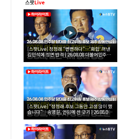
스팟
Live
[스팟Live] 정청래 “뻔뻔하다”…‘화합’ 꺼낸
김민석에 정면 반격 | 26.08.08 더불어민주당
당대표·최고위원 후보 제주 합동연설회
[스팟Live] “정청래 후보 그동안 고생 많이 했
습니다”…송영길, 연임에 선 긋기 | 26.08.08
더불어민주당 당대표·최고위원 후보 제주 합
동연설회