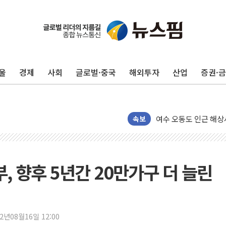
울
경제
사회
글로벌·중국
해외투자
산업
증권·
서울 중랑구 주택가서 
李대통령 "결혼 때문에 
여수 오동도 인근 해상
추미애, '위안부' 피해
속보
인천 선재도 갯벌서 해루
인천서 말다툼 중 어머니
'화합' 꺼낸 김민석에
부, 향후 5년간 20만가구 더 늘린
李대통령, ISA 개편 
동해중부 전 해상 풍랑
연일 폭염에 온열질환 
22년08월16일 12:00
中 전방위 아파트 부양