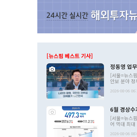
[뉴스핌 베스트 기사]
정동영 업무
[서울=뉴스핌
안보 분야 정
평화공존 발전
2026-08-06 06:
발언 중에는 
언한 것이 있
령은 공개적으
6월 경상수
주의적 희망에
관의 대북 정
[서울=뉴스핌
관 부처 장관
어 역대 최대
관의 무리한 
출 호조로 월
다. [정동영 통일부 장관이 지난달 23일 오후 서울 종로구 정부서울청사에
2026-08-06 08:
료=한국은행] 한국은행이 6일 발표한 '2026년 6월 국제수지(잠정)'에