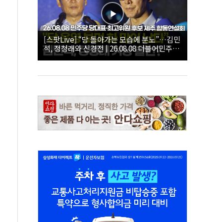
[스팟Live] “당 돌아가는 모습에 분노”…김민
석, 정청래와 신경전 | 26.08.08 더불어민주당
당대표·최고위원 후보 제주 합동연설회