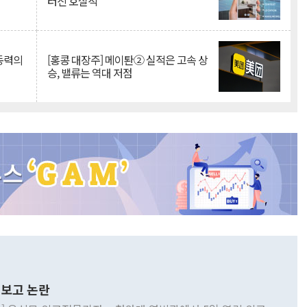
터진 호실적
 동력의
[홍콩 대장주] 메이퇀② 실적은 고속 상
승, 밸류는 역대 저점
보고 논란