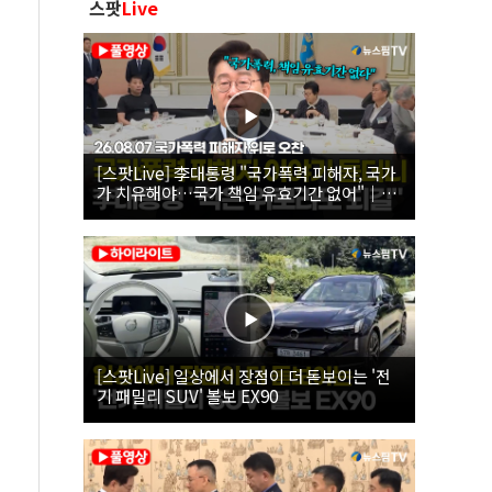
스팟
Live
[스팟Live] 李대통령 "국가폭력 피해자, 국가
가 치유해야…국가 책임 유효기간 없어"｜
26.08.07 국가폭력 피해자 위로 오찬
[스팟Live] 일상에서 장점이 더 돋보이는 '전
기 패밀리 SUV' 볼보 EX90