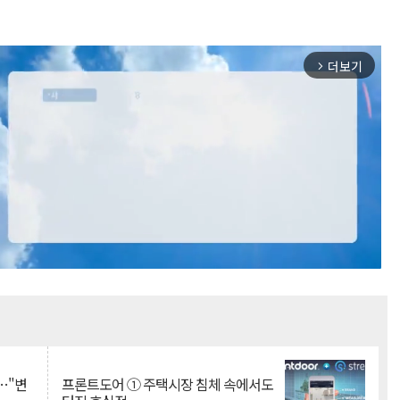
더보기
arrow_forward_ios
Mute
…"변
프론트도어 ① 주택시장 침체 속에서도