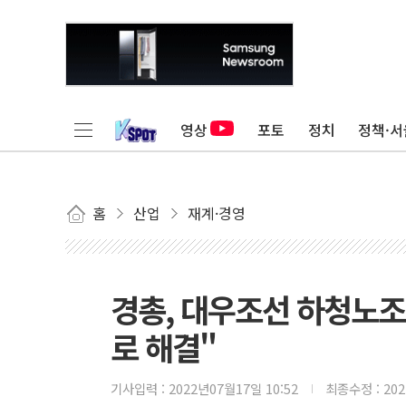
영상
포토
정치
정책·서
홈
산업
재계·경영
경총, 대우조선 하청노조
로 해결"
기사입력 :
2022년07월17일 10:52
최종수정 :
20