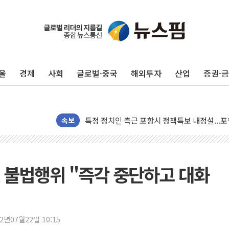
[종합] 美 7월 고용 2만3000명 감소 '쇼크'…
[사진] 이슬람 수니파 3개국, 공동방위협정 체
뉴욕증시 개장 전 특징주...아틀라시안·클
울
경제
사회
글로벌·중국
해외투자
산업
증권·
보훈부, 미 DPAA와 MOU… "6·25 미군 실종
트럼프 "금리 내려야"…파월 때와 달리 워시엔
특정 정치인 측근 포항시 정책특보 내정설...포
속보
李 "해남 태양광, 대한민국 다음 100년 밑거
李 대통령, '6시간 마라톤 부동산 2차 회의' 
트럼프, 中 겨냥 폴리실리콘 관세 15% 부과
 불법행위 "즉각 중단하고 대화
[사진] 빈살만과 에르도안의 만남
이란와이어 "이란 최고지도자 위독…곧 사망해
남동발전, 해남군에 국내 최대 규모 400MW 
[인도증시] 중동 불안 속 유가 상승에 소폭 하락
22년07월22일 10:15