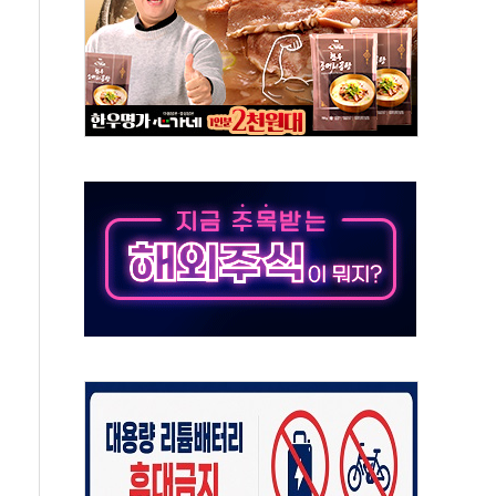
정책 아냐" 해명
~9일 최대 100mm 호우
결… 수니파 국가들의 새 안보 협력 구도
비온 59㎡ 18억원대
-서울시 '정책 엇박자'
생애최초만 경쟁 치열
래·ETF 매수에도 고유가·금리·입법 지연 '삼중 부담'