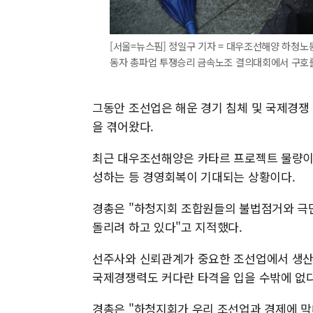
[서울=뉴스핌] 정일구 기자 = 대우조선해양 하청노
동자 총파업 투쟁승리 금속노조 결의대회에서 구호를 외치고
그동안 조선업은 해운 경기 침체 및 국제경쟁 
을 겪어왔다.
최근 대우조선해양은 카타르 프로젝트 물량이 
성하는 등 경영회복이 기대되는 상황이다.
경총은 "하청지회 조합원들의 불법점거와 극
돌리려 하고 있다"고 지적했다.
선주사와 신뢰관계가 중요한 조선업에서 생산
국제경쟁력도 커다란 타격을 입을 수밖에 없
경총은 "하청지회가 우리 조선업과 경제에 