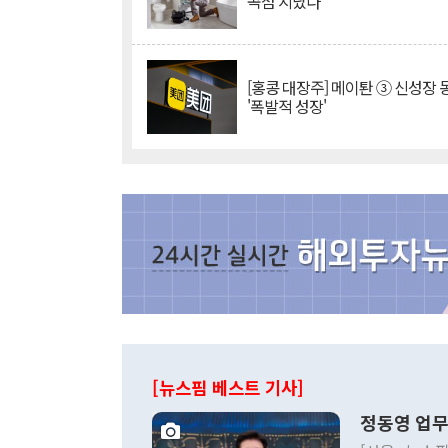
곡점 지났다"
[홍콩 대장주] 메이퇀 ③ 신성장
'폭발적 성장'
[뉴스핌 베스트 기사]
정동영 업무