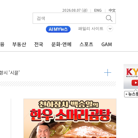
2026.08.07 (금)
ENG
中文
|
|
9월 금리 인상 기대 후퇴
패밀리 사이트
결
라우드플레어·태양광주↑ VS 트레이드데스크·웬디스↓
금융
부동산
전국
문화·연예
스포츠
GAM
자 7359명 끝까지 찾겠다"
 톤 낮춰
항시 '시끌'
름…수도권 집중 완화 전환점"
주재… "전폭적 공급 확대·속도전 총력"
…美 태양광주 급등
도 놀랍지 않아"
태양광 착공…여의도 1.6배 규모
...금융주 낙폭 커