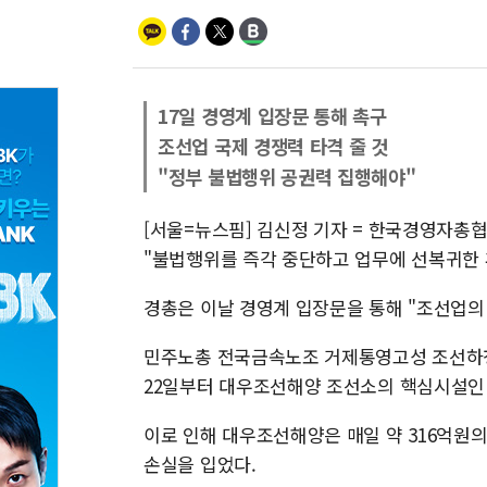
17일 경영계 입장문 통해 촉구
조선업 국제 경쟁력 타격 줄 것
"정부 불법행위 공권력 집행해야"
[서울=뉴스핌] 김신정 기자 = 한국경영자총
"불법행위를 즉각 중단하고 업무에 선복귀한 
경총은 이날 경영계 입장문을 통해 "조선업의
민주노총 전국금속노조 거제통영고성 조선하청지
22일부터 대우조선해양 조선소의 핵심시설인 
이로 인해 대우조선해양은 매일 약 316억원의
손실을 입었다.