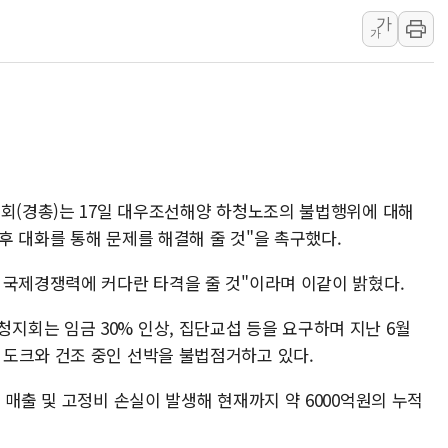
황희 '폐버스 청년주택' SNS 글 역풍에 "정부
가
가
폭염 누그러지고 가뭄 숙지나...경북동해안권 8
사우디·튀르키예·파키스탄, '공동방위협정' 체
신길동 신축도 3.3㎡당 7250만원…써밋 클라
용산공원·그린벨트로 또 충돌…반복되는 국토부
[AI 부동산 투데이] 특공 전략도 '극과 극'…
[코인시황] 비트코인 6만4000달러대 횡보…고
협회(경총)는 17일 대우조선해양 하청노조의 불법행위에 대해
후 대화를 통해 문제를 해결해 줄 것"을 촉구했다.
 국제경쟁력에 커다란 타격을 줄 것"이라며 이같이 밝혔다.
회는 임금 30% 인상, 집단교섭 등을 요구하며 지난 6월
도크와 건조 중인 선박을 불법점거하고 있다.
 매출 및 고정비 손실이 발생해 현재까지 약 6000억원의 누적