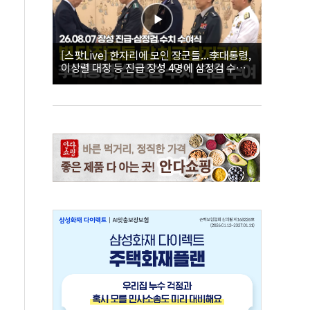
[스팟Live] 한자리에 모인 장군들...李대통령,
이상렬 대장 등 진급 장성 4명에 삼정검 수치
직접 수여｜26.08.07 장성 진급·삼정검 수치
수여식