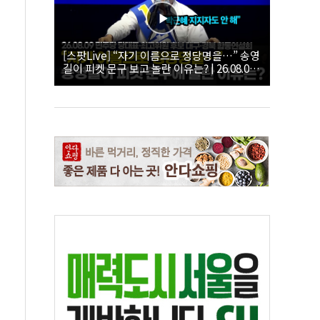
[스팟Live] “자기 이름으로 정당명을…” 송영
길이 피켓 문구 보고 놀란 이유는? | 26.08.09
더불어민주당 당대표·최고위원 후보 대구·경
북 합동연설회