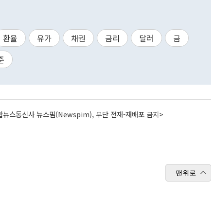
환율
유가
채권
금리
달러
금
준
뉴스통신사 뉴스핌(Newspim), 무단 전재-재배포 금지>
맨위로