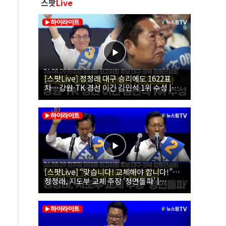
스팟
Live
[스팟Live] 정청래 대구 승리에도 1622표
차…강원·TK 경선 이긴 김민석 1위 수성 |
26.08.09 더불어민주당 당대표·최고위원 후
보 대구·경북 합동연설회
[스팟Live] “맞습니다! 교체해야 합니다!”…
정청래, 지도부 교체 주장 ‘정면돌파’ |
26.08.09 더불어민주당 당대표·최고위원 후
보 대구·경북 합동연설회