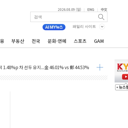
2026.08.09 (일)
ENG
中文
|
|
패밀리 사이트
금융
부동산
전국
문화·연예
스포츠
GAM
고 발생…작업자 1명 숨져
철강 AI융합실증센터' 들어선다
대 숨진 채 발견...경찰, 조사 중
.48%p 차 선두 유지...金 46.01% vs 鄭 44.53%
기 당선...합산득표율 68.63%
해 10대 구속…범행 후 반려견도 죽여
 정청래에 승리…金 48.54% vs 鄭 44.40%
경선 결과...김민석 48.54% 정청래 44.40%
발표...김민석 47.37% 정청래 45.71% 송영길 6.92%
발표...정청래 47.82% 김민석 46.35% 송영길 5.83%
발표...김민석 50.30% 정청래 41.94% 송영길 7.76%