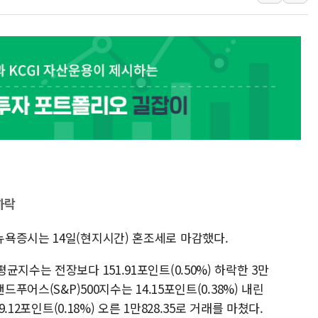
정재헌 CEO, SKT 장기고
최태원, 노소영에 9440억
하나금융, 명동 소상공인에 
인천시 광복절 현수막 '태
병무청, 보충역 전면 손질…
홈플러스發 대형마트 판매,
윤준병·이해민 의원, '정부
'호우·산사태 주의보' 울진 
여야, 황희 '버스 하우스' 공
하락
욕증시는 14일(현지시간) 혼조세로 마감했다.
지수는 전장보다 151.91포인트(0.50%) 하락한 3만
푸어스(S&P)500지수는 14.15포인트(0.38%) 내린
.12포인트(0.18%) 오른 1만828.35로 거래를 마쳤다.