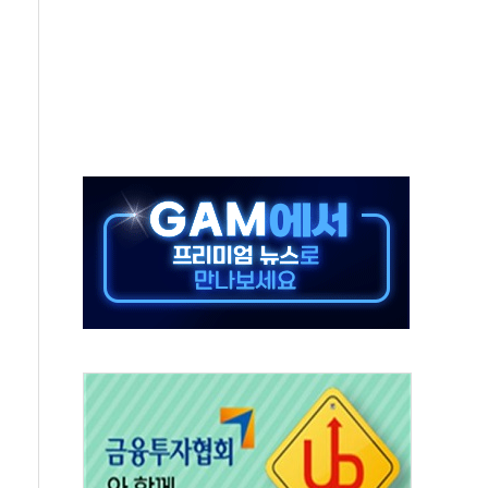
객 400명 맞이…"마음 잇는 시간 되길"
 지급 확정되나…재상고 앞두고 막판 셈법
'행복상자' 전달
극기 거꾸로' 논란…이틀만에 철거
 예술·체육요원 최대 33% 감축
 역대 최대폭 감소한 9.4%↓…유통업계 양극화 심화
 특사'로 콜롬비아 대통령 취임식 참석
시간당 30mm 강한 비...호우 피해 없어
방…野 "청년 우롱 기괴" vs 與 "송구한 해프닝"