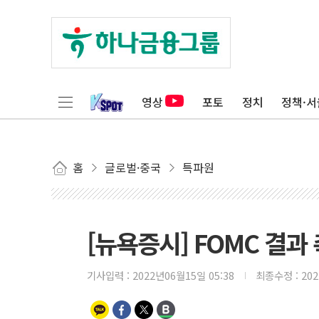
영상
포토
정치
정책·서
홈
글로벌·중국
특파원
[뉴욕증시] FOMC 결
기사입력 :
2022년06월15일 05:38
최종수정 :
20