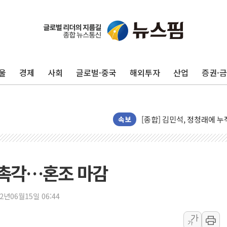
울
경제
사회
글로벌·중국
해외투자
산업
증권·
평택 진위면 공장서 질식사
포항 블루밸리 국가산단에 '
상주 낙동강 선착장 하류서 50
[종합] 김민석, 정청래에 누적 1
속보
민주당 경북도당위원장에 오중
인천서 말다툼 중 어머니 살
김민석, 강원·대구·경북 경선서
과 촉각…혼조 마감
[속보] 민주, 강원·대구·경북 
[속보] 민주, 경북 경선 결과 
22년06월15일 06:44
[속보] 민주, 대구 경선 결과 
가
가
[속보] 민주, 강원 경선 결과 