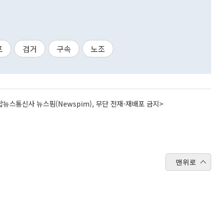
포
검거
구속
노조
뉴스통신사 뉴스핌(Newspim), 무단 전재-재배포 금지>
맨위로