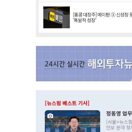
[홍콩 대장주] 메이퇀 ③ 신성장
'폭발적 성장'
[뉴스핌 베스트 기사]
정동영 업무
[서울=뉴스핌
안보 분야 정