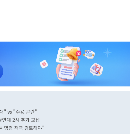
 vs "수용 곤란"
연대 2시 추가 교섭
시명령 적극 검토해야"