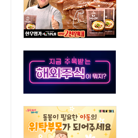
무해한 표면 부식 물질"
분만에 진화...외국인 노동자 숨져
즌2
축 피해 최소화 '총력 대응'
유입에도 박스권…美 암호화폐 법안 처리 여부도 변수
 '62일째'..."대부분 여기서 상주"
환자 2665명·사망 23명
목에 코스피 '휘청'
탄도미사일 발사