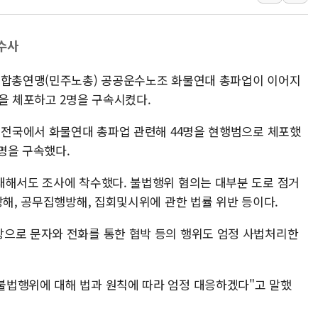
주한미군 "오산기지 누출, 백린 아닌 
구미 폐염산처리업체서 불 2시간30여
수사
해군과 함께하는 '불금전파, 송정' 시
동조합총연맹(민주노총) 공공운수노조 화물연대 총파업이 이어지
강원도 폭염특보 11일째…온열질환·가
을 체포하고 2명을 구속시켰다.
[코인 시황] 비트코인, ETF 자금 
[르포] 39도 폭염 속 잠실 개표소 시위
준 전국에서 화물연대 총파업 관련해 44명을 현행범으로 체포했
강원·전라권 폭염중대경보 확대…온열질
2명을 구속했다.
빚투·레버리지 줄었지만, 반도체 두 종
대해서도 조사에 착수했다. 불법행위 혐의는 대부분 도로 점거
[2보] 북한, 원산서 동해상 단거리 
방해, 공무집행방해, 집회및시위에 관한 법률 위반 등이다.
으로 문자와 전화를 통한 협박 등의 행위도 엄정 사법처리한
불법행위에 대해 법과 원칙에 따라 엄정 대응하겠다"고 말했