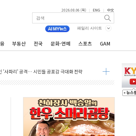
2026.08.06 (목)
ENG
中文
|
|
패밀리 사이트
금융
부동산
전국
문화·연예
스포츠
GAM
호르무즈 재개방 기대에 강세
조까지, 상승...호실적 보고 기업 상승세 뚜렷
인 '사파리' 공격… 시민들 공포감 극대화 전략
' 임시 주총 기대감에 홀로 상한가…마진 잔액은 사상 최고
버리지 위험수위…숨은 차입이 더 큰 변수"
대응 1단계 진압 중
야, 경쟁상대 中과 비교해야"
하는 '선봉'의 대민 봉사
미사일 1발 발사… 올해 10번째·42일 만 도발
 새 안보 위기… 반군·마약카르텔이 습득해 전투 활용
어선 구조