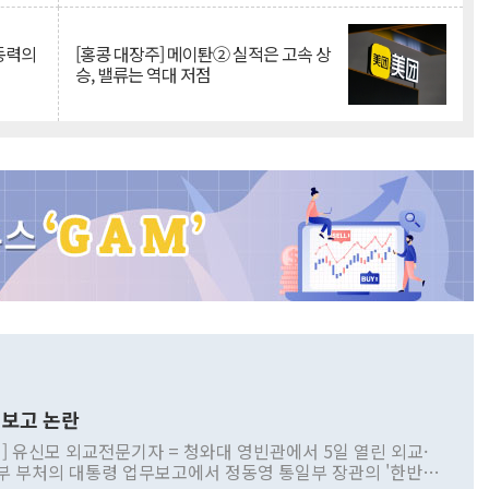
 동력의
[홍콩 대장주] 메이퇀② 실적은 고속 상
승, 밸류는 역대 저점
보고 논란
] 유신모 외교전문기자 = 청와대 영빈관에서 5일 열린 외교·
부 부처의 대통령 업무보고에서 정동영 통일부 장관의 '한반도