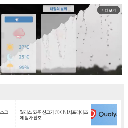
더보기
arrow_forward_ios
Mute
리스크
퀄리스 52주 신고가 ① 어닝서프라이즈
에 월가 환호