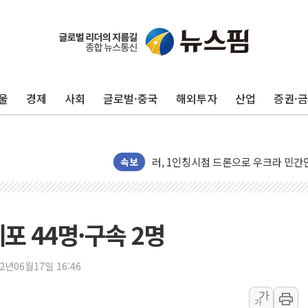
울
경제
사회
글로벌·중국
해외투자
산업
증권·
금값 7주 만에 최고…美 고용 둔화·
[인도증시] 중동 긴장 완화에 실적 호
러, 1인칭시점 드론으로 우크라 민간
[베트남 증시] 지수 하락 속 'DGC
속보
'월가의 황제' 다이먼 "금융시장 레
양주 섬유염색공장서 화재 1명 중상…
김정관 산업부 장관 "주 52시간 손봐
포 44명·구속 2명
해군 1함대 창설 80주년…지역과 함께
[3보] 북, 원산서 동해로 단거리 탄도
22년06월17일 16:46
우크라 드론 전술, 중남미 콜롬비아에
가
가
동해해경, 독도 해상서 부유물 감긴 