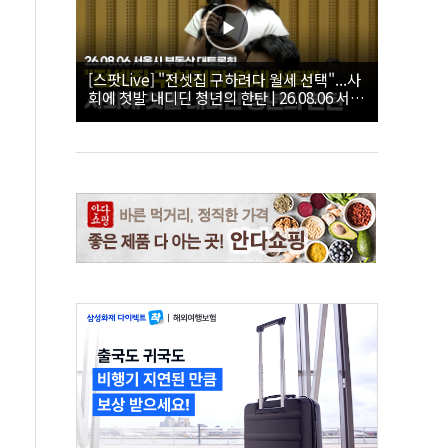
[스팟Live] "전셋집 구하려다 월세 선택"...사
회에 첫발 내디딘 청년의 한탄 | 26.08.06 서울
시 부동산 대토론회