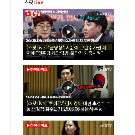
스팟
Live
[스팟Live] *풀영상* 이준석, 보완수사권 폐
지에 "민주당 개악입법, 불안감 가중시켜"｜
26.08.06 개혁신당 보완수사권 폐지 토론회
[스팟Live] '투미TV' 김제경이 내린 李정부 부
동산 정책 점수는? | 26.08.06 서울시 부동산
대토론회