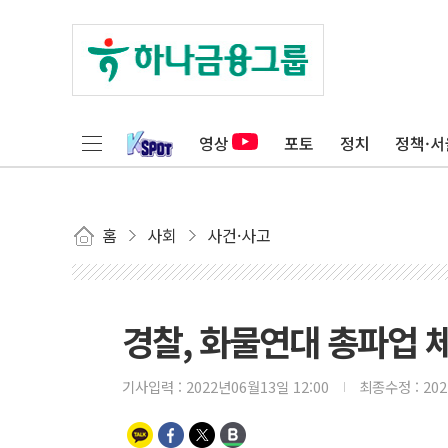
영상
포토
정치
정책·서
홈
사회
사건·사고
경찰, 화물연대 총파업 체
기사입력 :
2022년06월13일 12:00
최종수정 :
20