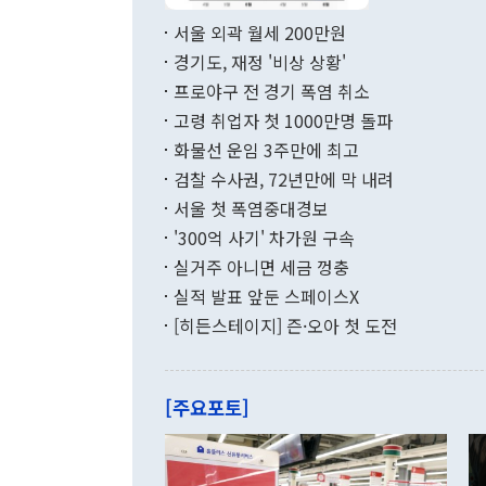
면 지난 6월
부 장관 권한
1000만달러
서울 외곽 월세 200만원
발전 구상'을
이에 따라 올
적 갈등 해결
경기도, 재정 '비상 상황'
했다. 경상수
결과 혐오의 
9000만달러
프로야구 전 경기 폭염 취소
년간의 CVI
지 기준 상품
고령 취업자 첫 1000만명 돌파
무너졌다고도 
며 월간 기준
현실을 바꾸는
달러로 38.
화물선 운임 3주만에 최고
를 평화 체제
196.9% 급
검찰 수사권, 72년만에 막 내려
함께 4자 대
수출은 160
지만 이 대통
서울 첫 폭염중대경보
(18.6%) 
화공존 정책이
했다. 통관 기
'300억 사기' 차가원 구속
다"고 지적했
(16.4%)
투리가 잡혀 
실거주 아니면 세금 껑충
월(-10억9
쁜 상황이 초
증가와 유류할
실적 발표 앞둔 스페이스X
9·19 군사
기록했지만 
[히든스테이지] 즌·오아 첫 도전
"우리의 선의
로 전환됐다.
으로 약간의 의문
를 기록해 전
관은 업무보고
는 배당수입
주의에 근거한
줄면서 25억
[주요포토]
라며 "여러분
억1000만달
이 9월 러시
였던 올해 3
며 "정부 차
인의 해외투자
은 "그것은 
각각 증가했다