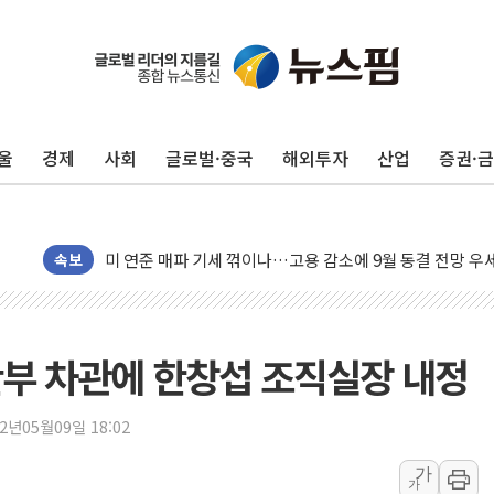
민주, 오늘 제주·인천 경선 결과 발표...'김민석 재역전 vs
한상협, 업계 개인정보 보안 새판 짠다…'자율규제단체' 
뉴욕증시, 고용 쇼크에 금리 인상 우려 후퇴…S&P500 
울
경제
사회
글로벌·중국
해외투자
산업
증권·
트럼프, 쿡 연준 이사 해임 재추진…"26일까지 의혹 소명"
유럽증시, 美 고용 예상 밖 부진에 연준 금리 인상 가능성 
미 연준 매파 기세 꺾이나…고용 감소에 9월 동결 전망 우
속보
[종합] 이슬람 수니파 3국, '공동방위협정' 체결… 이스라
트럼프, 백신·자폐증 행정명령 검토…"이르면 다음 주"
美 항소법원, 백악관 무도회장 공사 중단 명령…트럼프 제
행안부 차관에 한창섭 조직실장 내정
이란 핵심 원유 수출항 '하르그섬', 최근 1주일 이상 '올스
美 고용 쇼크에 엔화 장중 급등…시장은 "또 개입했나" 촉
22년05월09일 18:02
[AI MY 뉴스] 뉴욕 반도체주 프리뷰...美 고용 쇼크에 반도
가
뉴욕증시 프리뷰, 美 고용 쇼크에 금리 인상 우려 후퇴…나
가