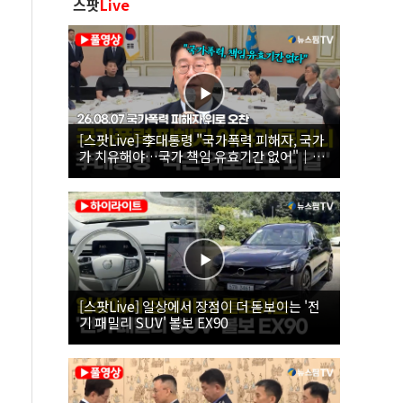
스팟
Live
[스팟Live] 李대통령 "국가폭력 피해자, 국가
가 치유해야…국가 책임 유효기간 없어"｜
26.08.07 국가폭력 피해자 위로 오찬
[스팟Live] 일상에서 장점이 더 돋보이는 '전
기 패밀리 SUV' 볼보 EX90