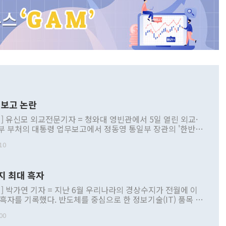
보고 논란
] 유신모 외교전문기자 = 청와대 영빈관에서 5일 열린 외교·
부 부처의 대통령 업무보고에서 정동영 통일부 장관의 '한반도
 구상'과 업무보고 발언이 논란을 빚고 있다. 이날 정 장관의
10
정부 내 조율을 거치지 않은 사안을 정책으로 추진하겠다고 공
는가 하면 사실 관계에 맞지 않은 설명도 있었다. 이재명 대통
로 신중을 기해 달라고 경고했고, 조현 외교부 장관은 '이상
지 최대 흑자
 근거한 비현실적 구상'이라는 비판을 내놨다. 그동안 정 장
책 관련 발언이 물의를 빚은 적은 여러 번 있지만 대통령과 유
] 박가연 기자 = 지난 6월 우리나라의 경상수지가 전월에 이
이 공개적으로 부정적 입장을 표명한 것은 이례적이다. 정 장
 흑자를 기록했다. 반도체를 중심으로 한 정보기술(IT) 품목 수
대북 접근법과 월권을 제어해야 한다는 목소리도 높아지고 있
간 상품수출이 처음으로 1000억달러를 넘어선 영향이다. [자
00
 따르
기자간담회를 하고 있다. [사진=통일부] 2026.07.23 ◆통일