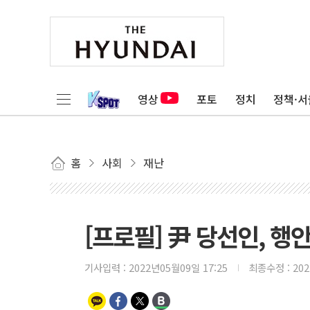
영상
포토
정치
정책·서
홈
사회
재난
[프로필] 尹 당선인, 
기사입력 :
2022년05월09일 17:25
최종수정 :
20