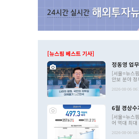
[뉴스핌 베스트 기사]
정동영 업무
[서울=뉴스핌
안보 분야 정
평화공존 발전
2026-08-06 06:
발언 중에는 
언한 것이 있
령은 공개적으
6월 경상수
주의적 희망에
관의 대북 정
[서울=뉴스핌
관 부처 장관
어 역대 최대
관의 무리한 
출 호조로 월
다. [정동영 통일부 장관이 지난달 23일 오후 서울 종로구 정부서울청사에
2026-08-06 08:
료=한국은행] 한국은행이 6일 발표한 '2026년 6월 국제수지(잠정)'에
서 취임 1주년 