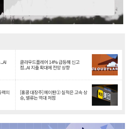
Mute
.AI
클라우드플레어 14% 급등해 신고
점...AI 지출 확대에 전망 상향
 동력의
[홍콩 대장주] 메이퇀② 실적은 고속 상
승, 밸류는 역대 저점