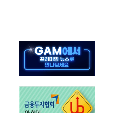
상 기대 후퇴
·태양광주↑ VS 트레이드데스크·웬디스↓
 끝까지 찾겠다"
중 완화 전환점"