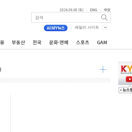
2026.08.08 (토)
ENG
中文
|
|
 정청래 격차 확대'
패밀리 사이트
타진
최고치
금융
부동산
전국
문화·연예
스포츠
GAM
 요구
낮아지며 상승… STOXX 600 지수는 나흘 연속 최고치
세
엘·이란 위협에 맞설 자체 억지력 강화
동
톱'… 美 해상봉쇄 영향
각
체주 '활짝'
스닥 선물 1%대 상승