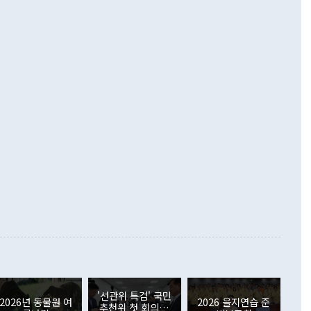
 경상수지는 497억3000만달러 흑자로 집계됐다. 전월(386억
 넘어선 주장 정 장관은 이날 업무보고에서 '한반도 평화공존
)에 이어 두 달 연속 월간 기준 역대 최대 기록을 갈아치웠다.
 설명하면서 이재명 정부 2년차 핵심 과제로 상호 존중·평화
해 상반기 누적 경상수지 흑자는 1910억1000만달러를 기록
·핵 없는 한반도 등 3대 기본 방향을 제시했다. 정 장관은 "대
지 흑자를 견인한 것은 상품수지다. 6월 상품수지는 478억
언어는 멈춰야 한다"면서 주적 용어 대체를 주장했다. 지난 25
 흑자를 기록하며 전월에 이어 역대 최대를 다시 썼다. 국제수
D(완전하고 검증가능하며 되돌릴 수 없는 비핵화) 구도는 이미
수출은 1123억7000만달러로 전년 동월 대비 84.5% 증가하
했다. 또 "현 시점에서 흘러간 선(先)비핵화만 되뇌는 것은
 처음으로 1000억달러를 넘어섰다. 상품수입은 644억8000만
 데 힘이 되지 않는다"고 주장했다. 정 장관은 또 "정전 체제
6% 늘었다. 통관 기준으로는 반도체 수출이 전년 동월 대비
로 바꾸는 논의에 착수하겠다"면서 "북·미 정상회담 견인과
증했고 컴퓨터·주변기기(SSD)는 282.7% 증가했다. IT 품목
화의 동력을 확보하기 위해 최선을 다할 것"이라고 말했다. 하
.4% 늘었으며 비IT 품목도 ▲석유제품(47.5%) ▲화공품
령은 정 장관의 구상에 대부분 제동을 걸었다. 이 대통령은 "평
▲철강제품(17.9%) ▲승용차(6.1%) 등을 중심으로 18.6% 증가
 정치적으로 악용되는 측면이 있다"며 "많이 조심하셔야 한
준 수입은 ▲원자재(30.5%) ▲자본재(35.3%) ▲소비재
다. 북한을 다른 이름으로 불러야 한다는 주장에는 "표현에 꼬
가 모두 늘었다. 서비스수지는 12억9000만달러 적자를 기록해 전
정쟁으로 휘몰아 들어가면 원래 하고자 했던 데에서 오히려 나
000만달러)보다 적자 폭이 확대됐다. 여행수지는 외국인 입국자
래될 수 있다"고 경고했다. 이 대통령은 남북 신뢰 구축을 위해
증료 인상 등에 따른 출국자 감소로 4억4000만달러 흑자를
합의를 선제적으로 복원해야 한다는 정 장관의 주장에 대해서도
지식재산권사용료수지는 전월 흑자에서 4억4000만달러 적자
대로 하는 게 과연 한반도의 평화와 안정에 플러스냐, 결론적
 본원소득수지는 배당소득을 중심으로 32억7000만달러 흑자
이 들 때도 있다"며 부정적으로 반응했다. 조현 외교부 장
월(21억7000만달러)보다 흑자 폭이 확대됐다. 배당소득수지
 사후 브리핑에서 정 장관이 언급한 '4자 회담'에 대해 "이상
이 늘어난 데다 전월 분기배당에 따른 기저효과로 배당지급이
 어떤 희망이라 하더라도 그건 아직 조율되지 않은 방법"이
6000만달러 흑자를 나타냈다. 금융계정 순자산은 6월 중 467
들께서 디스카운트해 주시면 좋겠다"고 선을 그었다. 정 장관
러 증가해 월간 기준 역대 최대 증가 폭을 기록했다. 종전 최대
아 블라디보스토크에서 열리는 '동방경제포럼(EEF)'을 언급하
월(369억9000만달러)을 넘어선 것이다. 직접투자에서는 내국
원에서 (참석을) 검토하고 있다"고 발언한 데 대해서도 조 장관
가 80억1000만달러, 외국인의 국내투자가 46억3000만달러
'선관위 특검' 국민
외교부의 몫"이라며 "아직 거기까지 진도가 나가지 않았다"고
2026년 동물원 여
2026 을지연습 준
. 증권투자에서는 외국인의 국내 주식 매도세가 이어졌다. 외
추천위 첫 회의…