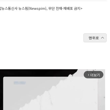
뉴스통신사 뉴스핌(Newspim), 무단 전재-재배포 금지>
맨위로
더보기
arrow_forward_ios