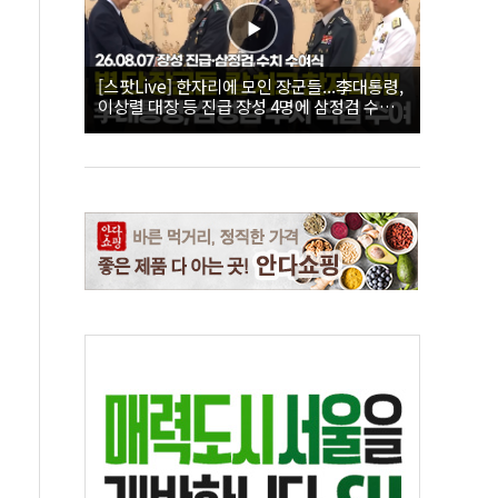
[스팟Live] 한자리에 모인 장군들...李대통령,
이상렬 대장 등 진급 장성 4명에 삼정검 수치
직접 수여｜26.08.07 장성 진급·삼정검 수치
수여식