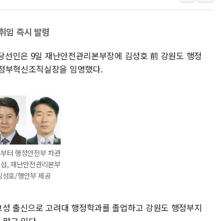
[종합] 美 7월 고용 2만3000명 감소 '쇼크'…9월 금리 인
[사진] 이슬람 수니파 3개국, 공동방위협정 체결
취임 즉시 발령
뉴욕증시 개장 전 특징주...아틀라시안·클라우드플레어
령 당선인은 9일 재난안전관리본부장에 김성호 前 강원도 행정
보훈부, 미 DPAA와 MOU… "6·25 미군 실종자 7359명
 정부혁신조직실장을 임명했다.
트럼프 "금리 내려야"…파월 때와 달리 워시엔 톤 낮춰
특정 정치인 측근 포항시 정책특보 내정설...포항시 '시끌'
李 "해남 태양광, 대한민국 다음 100년 밑거름…수도권 집
부터 행정안전부 차관
섭, 재난안전관리본부
김성호/행안부 제공
 고성 출신으로 고려대 행정학과를 졸업하고 강원도 행정부지
맡고 있다.