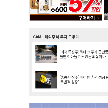
GAM
- 해외주식 투자 도우미
[미국 특징주] 빅테크 주가 급반등..
불안 잦아들고 낙관론 되살아나
[홍콩 대장주] 메이퇀 ③ 신성장
'폭발적 성장'