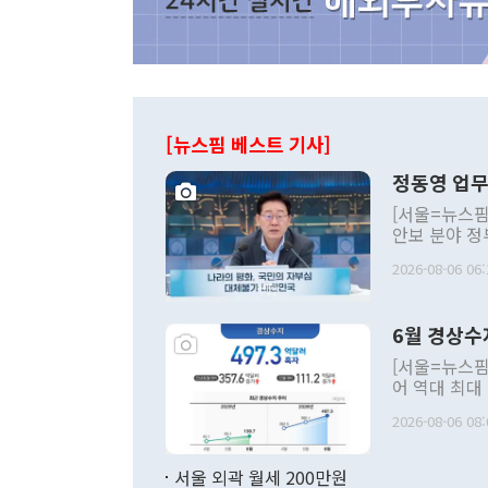
[뉴스핌 베스트 기사]
정동영 업무
[서울=뉴스핌
안보 분야 정
평화공존 발전
2026-08-06 06:
발언 중에는 
언한 것이 있
령은 공개적으
6월 경상수
주의적 희망에
관의 대북 정
[서울=뉴스핌
관 부처 장관
어 역대 최대
관의 무리한 
출 호조로 월
다. [정동영 통일부 장관이 지난달 23일 오후 서울 종로구 정부서울청사에
2026-08-06 08:
료=한국은행] 한국은행이 6일 발표한 '2026년 6월 국제수지(잠정)'에
서 취임 1주년 
면 지난 6월
부 장관 권한
1000만달러
서울 외곽 월세 200만원
발전 구상'을