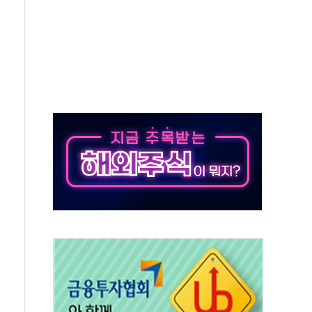
태양광 착공…여의도 1.6배 규모
...금융주 낙폭 커
정책 아냐" 해명
~9일 최대 100mm 호우
결… 수니파 국가들의 새 안보 협력 구도
비온 59㎡ 18억원대
-서울시 '정책 엇박자'
생애최초만 경쟁 치열
래·ETF 매수에도 고유가·금리·입법 지연 '삼중 부담'