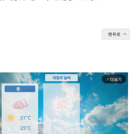
맨위로
더보기
arrow_forward_ios