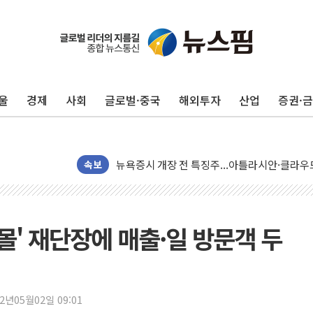
울
경제
사회
글로벌·중국
해외투자
산업
증권·
[종합] 美 7월 고용 2만3000명 감소 '쇼크'…
[사진] 이슬람 수니파 3개국, 공동방위협정 체
뉴욕증시 개장 전 특징주...아틀라시안·클
보훈부, 미 DPAA와 MOU… "6·25 미군 실종
속보
트럼프 "금리 내려야"…파월 때와 달리 워시엔
특정 정치인 측근 포항시 정책특보 내정설...포
李 "해남 태양광, 대한민국 다음 100년 밑거
몰' 재단장에 매출·일 방문객 두
李 대통령, '6시간 마라톤 부동산 2차 회의' 
트럼프, 中 겨냥 폴리실리콘 관세 15% 부과
[사진] 빈살만과 에르도안의 만남
22년05월02일 09:01
이란와이어 "이란 최고지도자 위독…곧 사망해