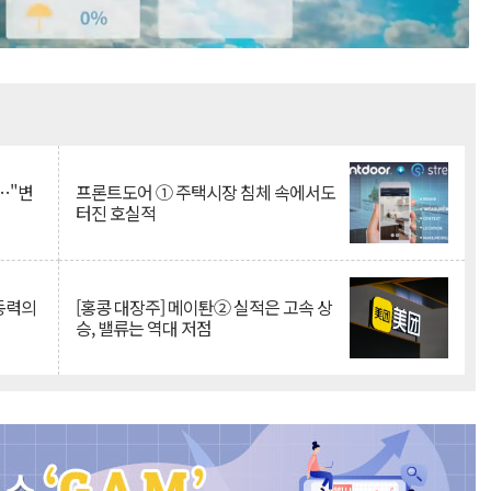
Mute
…"변
프론트도어 ① 주택시장 침체 속에서도
터진 호실적
 동력의
[홍콩 대장주] 메이퇀② 실적은 고속 상
승, 밸류는 역대 저점