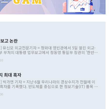
보고 논란
] 유신모 외교전문기자 = 청와대 영빈관에서 5일 열린 외교·
부 부처의 대통령 업무보고에서 정동영 통일부 장관의 '한반도
 구상'과 업무보고 발언이 논란을 빚고 있다. 이날 정 장관의
10
정부 내 조율을 거치지 않은 사안을 정책으로 추진하겠다고 공
는가 하면 사실 관계에 맞지 않은 설명도 있었다. 이재명 대통
로 신중을 기해 달라고 경고했고, 조현 외교부 장관은 '이상
지 최대 흑자
 근거한 비현실적 구상'이라는 비판을 내놨다. 그동안 정 장
책 관련 발언이 물의를 빚은 적은 여러 번 있지만 대통령과 유
] 박가연 기자 = 지난 6월 우리나라의 경상수지가 전월에 이
이 공개적으로 부정적 입장을 표명한 것은 이례적이다. 정 장
 흑자를 기록했다. 반도체를 중심으로 한 정보기술(IT) 품목 수
대북 접근법과 월권을 제어해야 한다는 목소리도 높아지고 있
간 상품수출이 처음으로 1000억달러를 넘어선 영향이다. [자
00
 따르
기자간담회를 하고 있다. [사진=통일부] 2026.07.23 ◆통일
 경상수지는 497억3000만달러 흑자로 집계됐다. 전월(386억
 넘어선 주장 정 장관은 이날 업무보고에서 '한반도 평화공존
)에 이어 두 달 연속 월간 기준 역대 최대 기록을 갈아치웠다.
 설명하면서 이재명 정부 2년차 핵심 과제로 상호 존중·평화