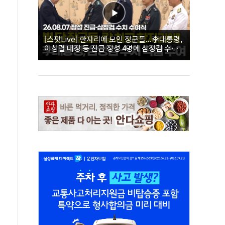
[스팟Live] 한자리에 모인 장군들...李대통령,
이상렬 대장 등 진급 장성 4명에 삼정검 수치
직접 수여｜26.08.07 장성 진급·삼정검 수치
수여식