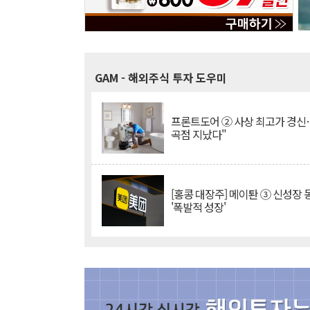
GAM
- 해외주식 투자 도우미
프론트도어 ② 사상 최고가 경신
곡점 지났다"
[홍콩 대장주] 메이퇀 ③ 신성장
'폭발적 성장'