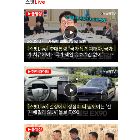
스팟
Live
[스팟Live] 李대통령 "국가폭력 피해자, 국가
가 치유해야…국가 책임 유효기간 없어"｜
26.08.07 국가폭력 피해자 위로 오찬
[스팟Live] 일상에서 장점이 더 돋보이는 '전
기 패밀리 SUV' 볼보 EX90