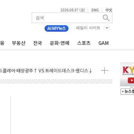
2026.08.07 (금)
ENG
中文
|
|
패밀리 사이트
금융
부동산
전국
문화·연예
스포츠
GAM
9월 금리 인상 기대 후퇴
결
라우드플레어·태양광주↑ VS 트레이드데스크·웬디스↓
자 7359명 끝까지 찾겠다"
 톤 낮춰
항시 '시끌'
름…수도권 집중 완화 전환점"
주재… "전폭적 공급 확대·속도전 총력"
…美 태양광주 급등
도 놀랍지 않아"