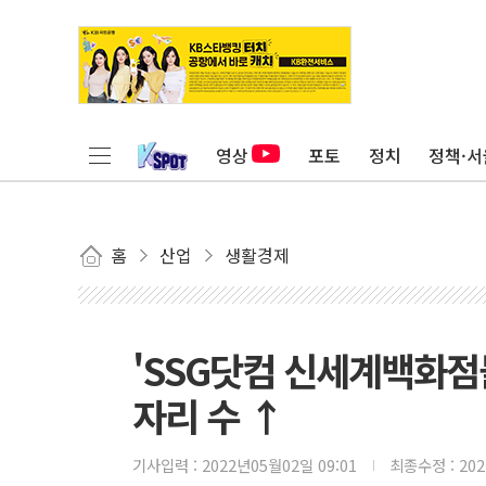
영상
포토
정치
정책·서
홈
산업
생활경제
'SSG닷컴 신세계백화점
자리 수 ↑
기사입력 :
2022년05월02일 09:01
최종수정 :
20