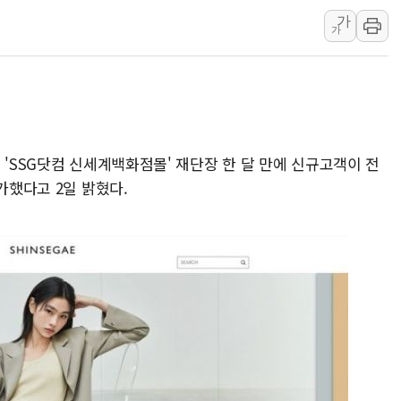
가
남동발전, 해남군에 국내 최대 규모 400MW 
가
[인도증시] 중동 불안 속 유가 상승에 소폭 하락
황희 '폐버스 청년주택' SNS 글 역풍에 "정부
폭염 누그러지고 가뭄 숙지나...경북동해안권 8
사우디·튀르키예·파키스탄, '공동방위협정' 체
신길동 신축도 3.3㎡당 7250만원…써밋 클라
 'SSG닷컴 신세계백화점몰' 재단장 한 달 만에 신규고객이 전
용산공원·그린벨트로 또 충돌…반복되는 국토부
가했다고 2일 밝혔다.
[AI 부동산 투데이] 특공 전략도 '극과 극'…
[코인시황] 비트코인 6만4000달러대 횡보…고