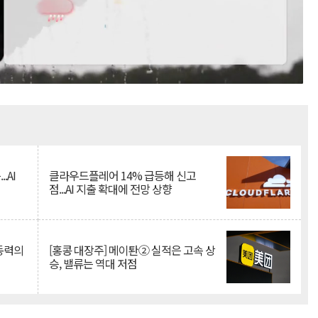
Mute
.AI
클라우드플레어 14% 급등해 신고
점...AI 지출 확대에 전망 상향
 동력의
[홍콩 대장주] 메이퇀② 실적은 고속 상
승, 밸류는 역대 저점