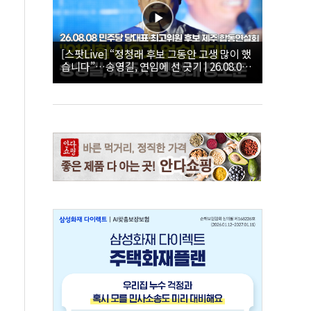
[스팟Live] “정청래 후보 그동안 고생 많이 했
습니다”…송영길, 연임에 선 긋기 | 26.08.08
더불어민주당 당대표·최고위원 후보 제주 합
동연설회