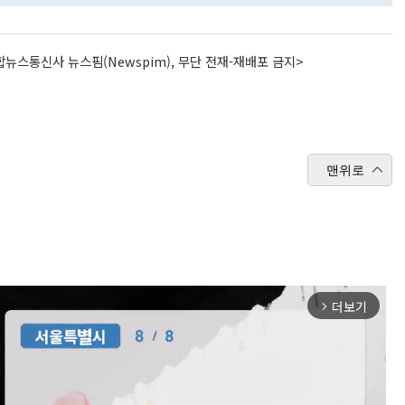
뉴스통신사 뉴스핌(Newspim), 무단 전재-재배포 금지>
맨위로
더보기
arrow_forward_ios