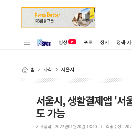
영상
포토
정치
정책·서
홈
사회
서울시
서울시, 생활결제앱 '서울
도 가능
기사입력 :
2022년01월20일 13:40
최종수정 :
20