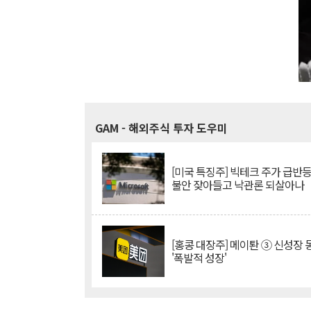
GAM
- 해외주식 투자 도우미
[미국 특징주] 빅테크 주가 급반등..
불안 잦아들고 낙관론 되살아나
[홍콩 대장주] 메이퇀 ③ 신성장
'폭발적 성장'