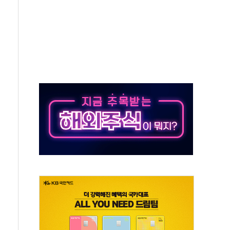
, 수도 베이징도 부동산 규제 철폐
위 상승으로 피서객 7명 고립…전원 구조
별똥별 멍' 운영…페르세우스 유성우 관측
시간당 50mm 이상 폭우…호우경보 발효
0대 숨져…온열질환 여부 조사
능시험 오전 집중 편성…체감온도 38도 넘으면 중단