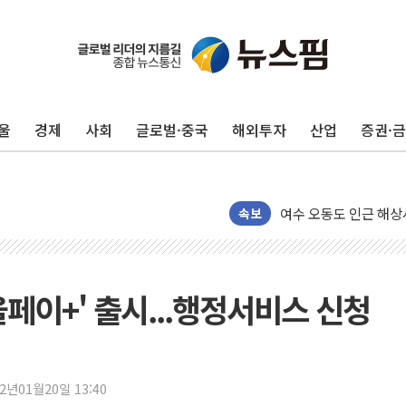
이번주 국내 주요 금융일정
美, 이란전 출구전략 
강릉·동해·삼척 시간당
울
경제
사회
글로벌·중국
해외투자
산업
증권·
폐기물 수거하다 참변
서울 중랑구 주택가서 
李대통령 "결혼 때문에 
여수 오동도 인근 해상
속보
추미애, '위안부' 피해
인천 선재도 갯벌서 해루
인천서 말다툼 중 어머니
페이+' 출시...행정서비스 신청
'화합' 꺼낸 김민석에
李대통령, ISA 개편 
동해중부 전 해상 풍랑
22년01월20일 13:40
연일 폭염에 온열질환 