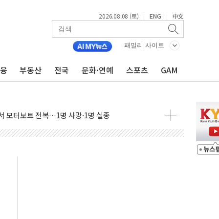
2026.08.08 (토)
ENG
中文
|
|
(8.10~8.14)
만지작…공습 한계·탄약 부족 현실화
패밀리 사이트
 최대 50㎜ 폭우…강원 동해안 강한 비 어어져
금융
부동산
전국
문화·연예
스포츠
GAM
…60대 환경미화원 수거차에 치여 사망
흉기 난동…60대 남성 2명 숨져
손해 보는 일 없게"…'결혼 페널티' 22개 과제 손본다
서 모터보트 전복…1명 사망·1명 실종
자 기림의 날 참석..."국제적 시민 연대로 목소리 내야"
질 중 실종 60대 나흘만에 숨진 채 발견
 흉기 살해 10대 아들 체포
 '뻔뻔' 받아친 정청래…제주 연설서 신경전 고조
재검토 지시…與 "적극 환영"·野 "졸속 국정"
주의보…10일까지 최대 3.5m 높은 물결
사망 23명…정부, 비상대응기구 가동