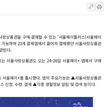
가
中 전방위 아파트 부양
가
인제 용대리 계곡서 수
동해시, 11~14일 '
강원 중·남부 동해안 
청양 밭에서 일하던 9
울사랑상품권을 구매·결제할 수 있는 '서울페이플러스(서울페이
폭염에 車 운전면허 기
설치 가능하며 23개 결제앱에서 흩어져 결제됐던 서울사랑상품권
관된다.
되는 서울사랑상품권도 오는 24~26일 서울페이+ 앱에서 구매
폼 서울페이+를 출시했다. 앱의 주요기능은 ▲서울사랑상품권
스 신청․수령․결제 ▲각종 생활정보 알림 및 검색 등이다.