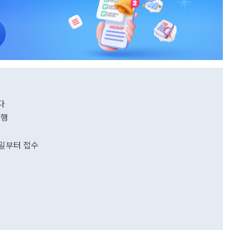
다
시행
지원...21일부터 접수