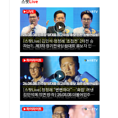
스팟
Live
[스팟Live] 김민석·정청래 ‘초접전’ 2차전 승
자는?...제3차 정기전국당원대회 후보자 인천
합동연설회 생중계 | 26.08.08
[스팟Live] 정청래 “뻔뻔하다”…‘화합’ 꺼낸
김민석에 정면 반격 | 26.08.08 더불어민주당
당대표·최고위원 후보 제주 합동연설회