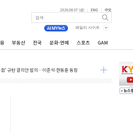
2026.08.07 (금)
ENG
中文
|
|
패밀리 사이트
금융
부동산
전국
문화·연예
스포츠
GAM
도…"3분기 추가 방안 발표"
·노량진·장위 서울 알짜 단지 주목
 통합' 규탄 결의안 발의…이준석·한동훈 동참
원구 어르신에 삼계탕 배식 봉사
% 적용하니…재건축보다 재개발 사업성 개선↑
텐츠 '소셜아이어워드' 대상 수상
G 투입 비중 37%…하반기 확대 추진"
 사라진다, OK·애큐온·페퍼만 남아
에 서울서 40도 넘어
…에너지 유니콘기업 본격 육성