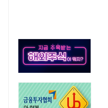
 54조 투자…D램·낸드 동시 증설
B∙CRO가 이끈 '기술주 상승장'
TF 급등, SK하이닉스 레버리지는 급락
·여수 사업재편 완료시 재무구조 개선 기대"
 '수수료 평생 우대' 이벤트 진행
'청년 자산격차 해소' 특위 출범…"소외되는 계층 없도록"
532억…신제품 효과에 실적 호조
속 하락…외국인 매도에 6258.77
10명 등 1100명 참석...인사·처우 관심
기 기초화학 가격 강세 완화"