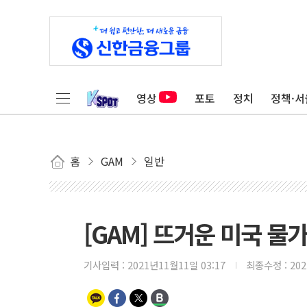
영상
포토
정치
정책·서
홈
GAM
일반
[GAM] 뜨거운 미국 물
기사입력 :
2021년11월11일 03:17
최종수정 :
20