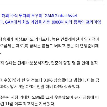
SK하이닉스, 용인·청주에
[중국증시 마감] CPO∙PC
'해외 주식 투자의 도우미' GAM(Global Asset
[ETF 시황] 2차전지 E
다. GAM에서 회원 가입을 하면 9000여 해외 종목의 프리미엄
[컨콜] 롯데케미칼 "대산
SK증권, 비대면 고객 대상
가 상승세가 예상보다도 가파르다. 높은 인플레이션이 일시적이
통합위, 'AI 포용사회'·
오름세는 제로(0) 금리를 붙들고 버티고 있는 미 연방준비제
코웨이, 2분기 영업익 2
.
[마감시황] 코스피, 7주 연
 않다는 견해가 분분하지만, 연준이 당장 몇 달 안에 움직
중수청 임용설명회에 검사 1
[컨콜] 롯데케미칼, "하반
수(CPI)가 한 달 전보다 0.9% 상승했다고 밝혔다. 이는 금
다. 앞서 9월 CPI는 전월 대비 0.4% 상승했다.
나 급등해 시장 기대치 5.8%를 크게 웃돌았으며 유가 급등에 따
0년 11월 이후 최고치를 기록했다.