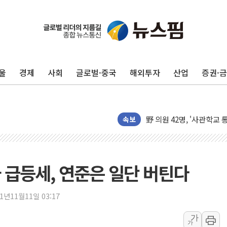
울
경제
사회
글로벌·중국
해외투자
산업
증권·
SK하이닉스, 주주환원 속
'무순위' 기회 왔다…신길
野 의원 42명, '사관학교
속보
IPARK현대산업개발, 노
준공업지역 용적률 400
현대해상, 유튜브 양육 콘
가 급등세, 연준은 일단 버틴다
[컨콜] 롯데케미칼, "LP
대형 저축은행 4%대 예금
21년11월11일 03:17
서울 노원 40.2도…8년 만
가
가
한전, 한전기술지주 출범