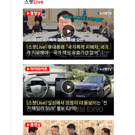
스팟
Live
[스팟Live] 李대통령 "국가폭력 피해자, 국가
가 치유해야…국가 책임 유효기간 없어"｜
26.08.07 국가폭력 피해자 위로 오찬
[스팟Live] 일상에서 장점이 더 돋보이는 '전
기 패밀리 SUV' 볼보 EX90