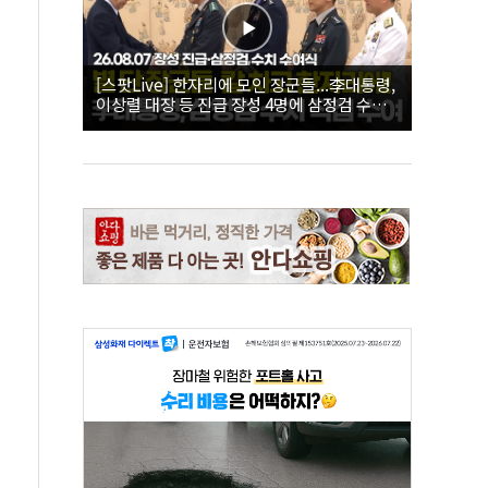
[스팟Live] 한자리에 모인 장군들...李대통령,
이상렬 대장 등 진급 장성 4명에 삼정검 수치
직접 수여｜26.08.07 장성 진급·삼정검 수치
수여식