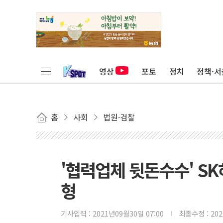
영상
포토
정치
정책·서
홈
사회
법원·검찰
'협력업체 뒷돈수수' SK
형
기사입력 :
2021년09월30일 07:00
최종수정 :
20