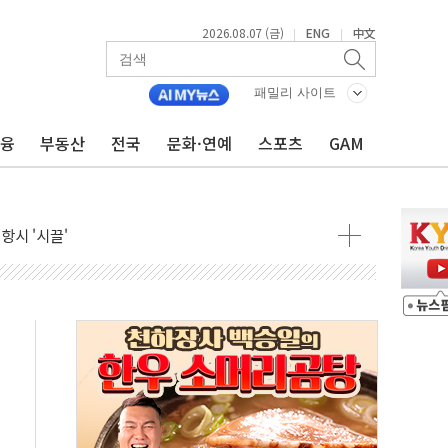
2026.08.07 (금)
ENG
中文
|
|
패밀리 사이트
금융
부동산
전국
문화·연예
스포츠
GAM
주일 이상 '올스톱'… 美 해상봉쇄 영향
개입했나" 촉각
용 쇼크에 반도체주 '활짝'
우려 후퇴…나스닥 선물 1%대 상승
…9월 금리 인상 기대 후퇴
체결
라우드플레어·태양광주↑ VS 트레이드데스크·웬디스↓
종자 7359명 끝까지 찾겠다"