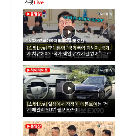
스팟
Live
[스팟Live] 李대통령 "국가폭력 피해자, 국가
가 치유해야…국가 책임 유효기간 없어"｜
26.08.07 국가폭력 피해자 위로 오찬
[스팟Live] 일상에서 장점이 더 돋보이는 '전
기 패밀리 SUV' 볼보 EX90