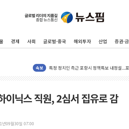
울
경제
사회
글로벌·중국
해외투자
산업
증권·
이란의 핵심 원유 수출항 '하르그섬', 최근 1
속보
美 고용 쇼크에 엔화 장중 급등…시장은 "또 
[AI MY 뉴스] 뉴욕 반도체주 프리뷰...美 고
뉴욕증시 프리뷰, 美 고용 쇼크에 금리 인상 
하이닉스 직원, 2심서 집유로 감
[종합] 美 7월 고용 2만3000명 감소 '쇼크'
[사진] 이슬람 수니파 3개국, 공동방위협정 
뉴욕증시 개장 전 특징주...아틀라시안·클
21년09월30일 07:00
보훈부, 미 DPAA와 MOU… "6·25 미군 실