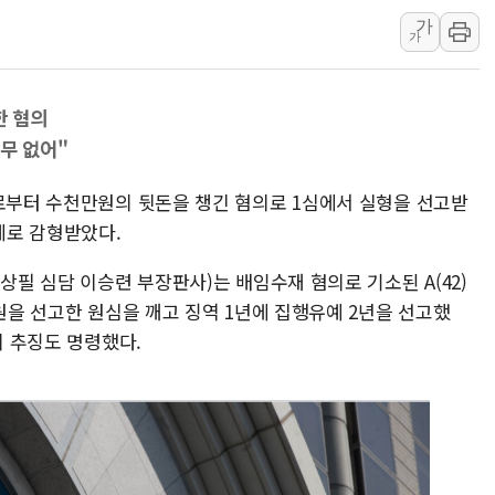
가
트럼프 "금리 내려야"…파월 때와 달리 워시엔
가
특정 정치인 측근 포항시 정책특보 내정설...포
李 "해남 태양광, 대한민국 다음 100년 밑거
한 혐의
李 대통령, '6시간 마라톤 부동산 2차 회의'
무 없어"
트럼프, 中 겨냥 폴리실리콘 관세 15% 부과
[사진] 빈살만과 에르도안의 만남
표로부터 수천만원의 뒷돈을 챙긴 혐의로 1심에서 실형을 선고받
이란와이어 "이란 최고지도자 위독…곧 사망
예로 감형받았다.
남동발전, 해남군에 국내 최대 규모 400MW 
상필 심담 이승련 부장판사)는 배임수재 혐의로 기소된 A(42)
[인도증시] 중동 불안 속 유가 상승에 소폭 하락
만원을 선고한 원심을 깨고 징역 1년에 집행유예 2년을 선고했
황희 '폐버스 청년주택' SNS 글 역풍에 "정
의 추징도 명령했다.
폭염 누그러지고 가뭄 숙지나...경북동해안권 8
사우디·튀르키예·파키스탄, '공동방위협정' 