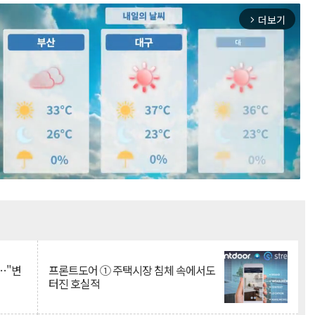
더보기
arrow_forward_ios
Mute
…"변
프론트도어 ① 주택시장 침체 속에서도
터진 호실적