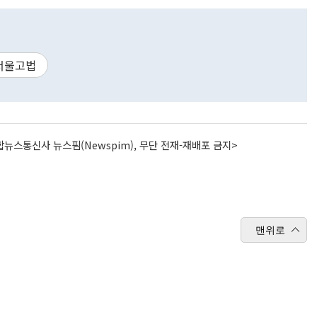
서울고법
뉴스통신사 뉴스핌(Newspim), 무단 전재-재배포 금지>
맨위로