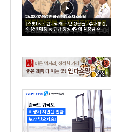
[스팟Live] 한자리에 모인 장군들...李대통령,
이상렬 대장 등 진급 장성 4명에 삼정검 수치
직접 수여｜26.08.07 장성 진급·삼정검 수치
수여식