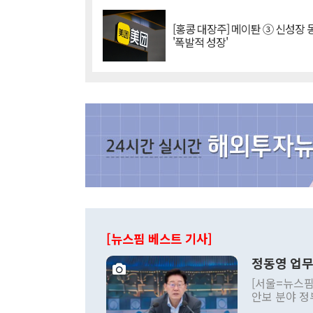
[홍콩 대장주] 메이퇀 ③ 신성장
'폭발적 성장'
[뉴스핌 베스트 기사]
정동영 업무
[서울=뉴스핌
안보 분야 정
평화공존 발전