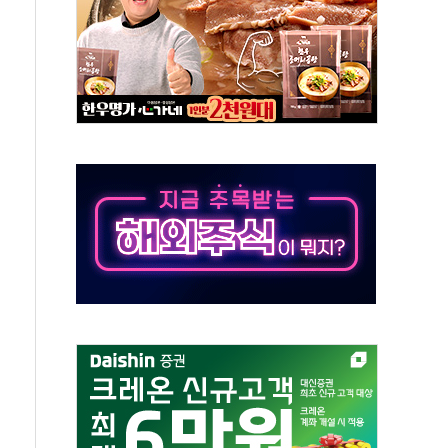
 톤 낮춰
항시 '시끌'
름…수도권 집중 완화 전환점"
 주재… "전폭적 공급 확대·속도전 총력"
…美 태양광주 급등
해도 놀랍지 않아"
태양광 착공…여의도 1.6배 규모
...금융주 낙폭 커
부정책 아냐" 해명
~9일 최대 100mm 호우
체결… 수니파 국가들의 새 안보 협력 구도