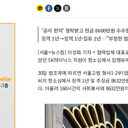
'공사 편의' 청탁받고 현금 8600만원 수수
징역 1년→징역 1년·집유 2년…"부정한 업
[서울=뉴스핌] 이성화 기자 = 협력업체 대
았던 SK하이닉스 직원이 항소심에서 집행유
30일 법조계에 따르면 서울고법 형사1-2부(엄
씨의 항소심에서 징역 1년 및 추징금 8632
다. 아울러 160시간의 사회봉사와 8632만원