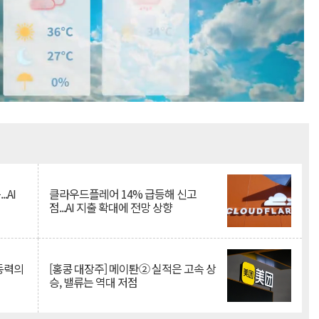
Mute
.AI
클라우드플레어 14% 급등해 신고
점...AI 지출 확대에 전망 상향
 동력의
[홍콩 대장주] 메이퇀② 실적은 고속 상
승, 밸류는 역대 저점