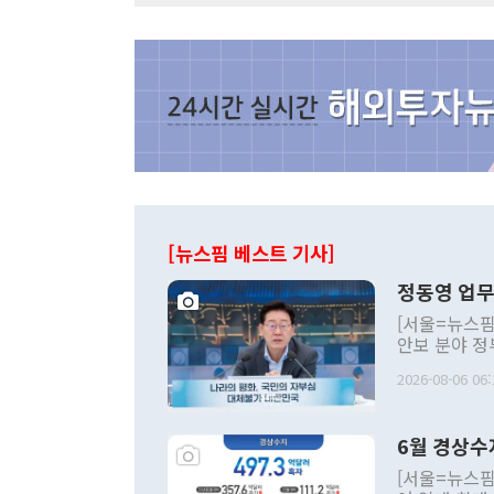
[뉴스핌 베스트 기사]
정동영 업무
[서울=뉴스핌
안보 분야 정
평화공존 발전
2026-08-06 06:
발언 중에는 
언한 것이 있
령은 공개적으
6월 경상수
주의적 희망에
관의 대북 정
[서울=뉴스핌
관 부처 장관