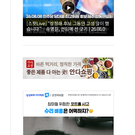
[스팟Live] “정청래 후보 그동안 고생 많이 했
습니다”…송영길, 연임에 선 긋기 | 26.08.08
더불어민주당 당대표·최고위원 후보 제주 합
동연설회