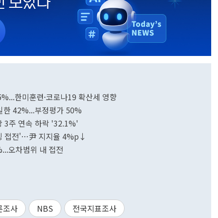
.5%...한미훈련·코로나19 확산세 영향
한 42%...부정평가 50%
3주 연속 하락 '32.1%'
박빙 접전'…尹 지지율 4%p↓
명 25.9%...오차범위 내 접전
론조사
NBS
전국지표조사