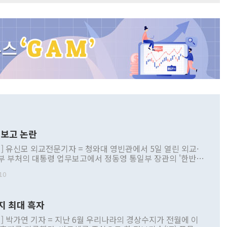
보고 논란
] 유신모 외교전문기자 = 청와대 영빈관에서 5일 열린 외교·
부 부처의 대통령 업무보고에서 정동영 통일부 장관의 '한반도
 구상'과 업무보고 발언이 논란을 빚고 있다. 이날 정 장관의
10
정부 내 조율을 거치지 않은 사안을 정책으로 추진하겠다고 공
는가 하면 사실 관계에 맞지 않은 설명도 있었다. 이재명 대통
로 신중을 기해 달라고 경고했고, 조현 외교부 장관은 '이상
지 최대 흑자
 근거한 비현실적 구상'이라는 비판을 내놨다. 그동안 정 장
책 관련 발언이 물의를 빚은 적은 여러 번 있지만 대통령과 유
] 박가연 기자 = 지난 6월 우리나라의 경상수지가 전월에 이
이 공개적으로 부정적 입장을 표명한 것은 이례적이다. 정 장