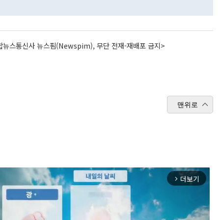
뉴스통신사 뉴스핌(Newspim), 무단 전재-재배포 금지>
맨위로
더보기
arrow_forward_ios