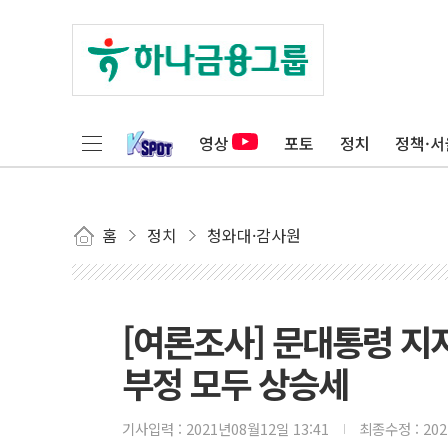
영상
포토
정치
정책·서
홈
정치
청와대·감사원
[여론조사] 문대통령 지지율
부정 모두 상승세
기사입력 :
2021년08월12일 13:41
최종수정 :
20