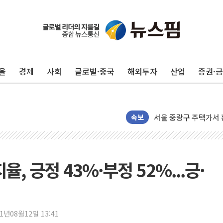
美, 이란전 출구전략 
울
경제
사회
글로벌·중국
해외투자
산업
증권·
강릉·동해·삼척 시간당
폐기물 수거하다 참변
서울 중랑구 주택가서 
李대통령 "결혼 때문에 
속보
여수 오동도 인근 해상
추미애, '위안부' 피해
인천 선재도 갯벌서 해루
, 긍정 43%·부정 52%...긍·
인천서 말다툼 중 어머니
'화합' 꺼낸 김민석에
李대통령, ISA 개편 
21년08월12일 13:41
동해중부 전 해상 풍랑