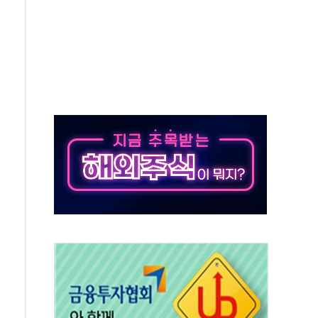
사망 23명…정부, 비상대응기구 가동
, 수도 베이징도 부동산 규제 철폐
위 상승으로 피서객 7명 고립…전원 구조
별똥별 멍' 운영…페르세우스 유성우 관측
시간당 50mm 이상 폭우…호우경보 발효
0대 숨져…온열질환 여부 조사
능시험 오전 집중 편성…체감온도 38도 넘으면 중단
누르기 방지법' 전면 재검토 지시