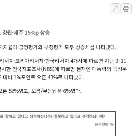
가
연일 폭염에 온열질환 
가
中 전방위 아파트 부양
인제 용대리 계곡서 수
p, 강원·제주 15%p 상승
동해시, 11~14일 '
강원 중·남부 동해안 
령 지지율이 긍정평가와 부정평가 모두 상승세를 나타냈다.
청양 밭에서 일하던 9
서치·코리아리서치·한국리서치 4개사에 따르면 지난 9~11
폭염에 車 운전면허 기
로 실시한 전국지표조사(NBS)에 따르면 문재인 대통령의 국정운
李대통령, 'ISA·주가
 대비 1%포인트 오른 43%로 나타났다.
오른 52%였고, 모름/무응답은 6%였다.