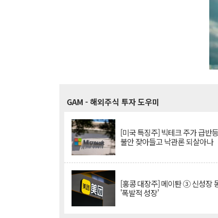
GAM
- 해외주식 투자 도우미
[미국 특징주] 빅테크 주가 급반등..
불안 잦아들고 낙관론 되살아나
[홍콩 대장주] 메이퇀 ③ 신성장
'폭발적 성장'