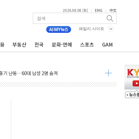
2026.08.08 (토)
ENG
中文
|
|
패밀리 사이트
만지작…공습 한계·탄약 부족 현실화
금융
부동산
전국
문화·연예
스포츠
GAM
 최대 50㎜ 폭우…강원 동해안 강한 비 어어져
…60대 환경미화원 수거차에 치여 사망
흉기 난동…60대 남성 2명 숨져
손해 보는 일 없게"…'결혼 페널티' 22개 과제 손본다
서 모터보트 전복…1명 사망·1명 실종
자 기림의 날 참석..."국제적 시민 연대로 목소리 내야"
질 중 실종 60대 나흘만에 숨진 채 발견
 흉기 살해 10대 아들 체포
 '뻔뻔' 받아친 정청래…제주 연설서 신경전 고조
재검토 지시…與 "적극 환영"·野 "졸속 국정"
주의보…10일까지 최대 3.5m 높은 물결