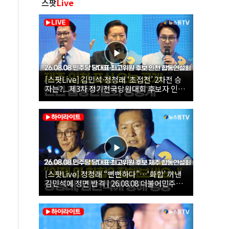
스팟
Live
[스팟Live] 김민석·정청래 ‘초접전’ 2차전 승
자는?...제3차 정기전국당원대회 후보자 인천
합동연설회 생중계 | 26.08.08
[스팟Live] 정청래 “뻔뻔하다”…‘화합’ 꺼낸
김민석에 정면 반격 | 26.08.08 더불어민주당
당대표·최고위원 후보 제주 합동연설회