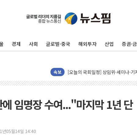
뉴욕증시, 유가·금리 부담에 하락…다
이란, 오만과 호르무즈 해협 재개방 합
[민주 당권주자 일정] 송영길·정청래·김
울
경제
사회
글로벌·중국
해외투자
산업
증권·
李대통령, 오늘 부동산 정책 점검 2
[오늘의 정치일정] 8월 7일(금)
[오늘의 국회일정] 상임위·세미나·기자
이란, 美·이스라엘 선박 호르무즈 통항
속보
유럽증시, 견조한 실적 소화하며 대부분
리투아니아 국방 "러, 우크라 드론으로
구광모, 내주 실리콘밸리서 젠슨 황 
에 임명장 수여..."마지막 1년 단
뉴욕증시 개장 전 특징주...모더나
김정관 장관 "영업이익 N% 성과급
뉴욕증시 프리뷰, 미 주가선물 AI주
21년05월14일 14:40
청와대, 북한 단거리 탄도미사일 발사