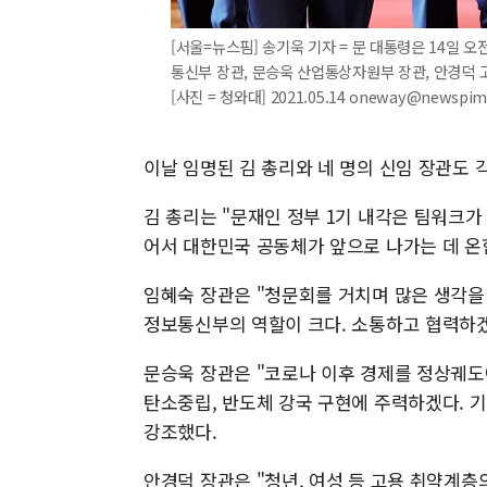
[서울=뉴스핌] 송기욱 기자 = 문 대통령은 14일 
통신부 장관, 문승욱 산업통상자원부 장관, 안경덕 
[사진 = 청와대] 2021.05.14 oneway@newspi
이날 임명된 김 총리와 네 명의 신임 장관도 
김 총리는 "문재인 정부 1기 내각은 팀워크가
어서 대한민국 공동체가 앞으로 나가는 데 온
임혜숙 장관은 "청문회를 거치며 많은 생각을 
정보통신부의 역할이 크다. 소통하고 협력하겠
문승욱 장관은 "코로나 이후 경제를 정상궤도
탄소중립, 반도체 강국 구현에 주력하겠다. 기
강조했다.
안경덕 장관은 "청년, 여성 등 고용 취약계층