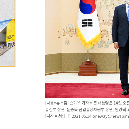
[서울=뉴스핌] 송기욱 기자 = 문 대통령은 14일 
통신부 장관, 문승욱 산업통상자원부 장관, 안경덕 
[사진 = 청와대] 2021.05.14 oneway@newspi