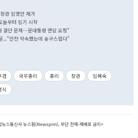
 장관 임명안 재가
오늘부터 임기 시작
자 결단 문제…문대통령 면담 요청"
조문..."안전 약속했는데 송구스럽다"
부겸
국무총리
총리
장관
임혜숙
명식
뉴스통신사 뉴스핌(Newspim), 무단 전재-재배포 금지>