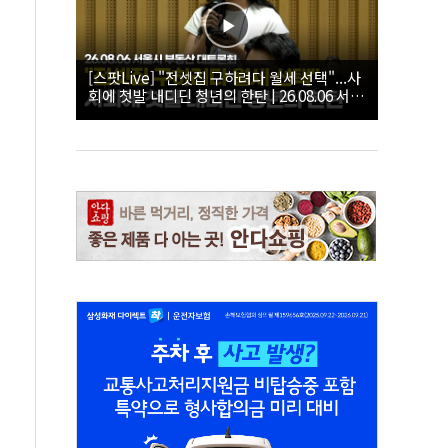
[스팟Live] "전셋집 구하려다 월세 선택"...사
회에 첫발 내디딘 청년의 한탄 | 26.08.06 서울
시 부동산 대토론회