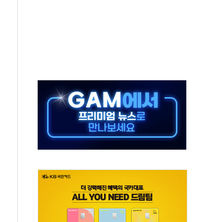
호르무즈 재개방 기대에 강세
조까지, 상승...호실적 보고 기업 상승세 뚜렷
인 '사파리' 공격… 시민들 공포감 극대화 전략
' 임시 주총 기대감에 홀로 상한가…마진 잔액은 사상 최고
버리지 위험수위…숨은 차입이 더 큰 변수"
대응 1단계 진압 중