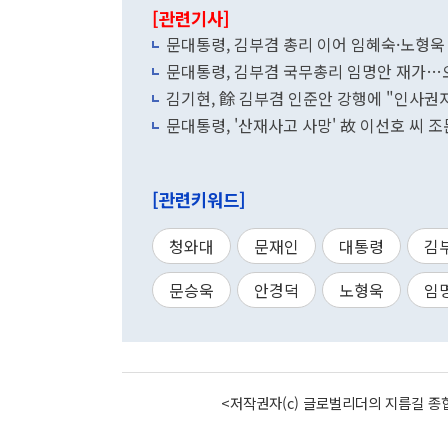
[관련기사]
문대통령, 김부겸 총리 이어 임혜숙·노형욱
문대통령, 김부겸 국무총리 임명안 재가…
김기현, 餘 김부겸 인준안 강행에 "인사권
문대통령, '산재사고 사망' 故 이선호 씨 
[관련키워드]
청와대
문재인
대통령
김
문승욱
안경덕
노형욱
임
<저작권자(c) 글로벌리더의 지름길 종합