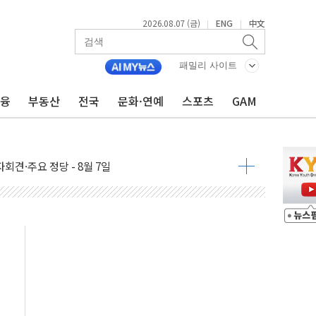
2026.08.07 (금)
ENG
中文
|
|
우 5거래일 랠리 '마침표'
의 막바지.."美와 직접 협상 없어"
패밀리 사이트
민석 후보 - 8월 7일
금융
부동산
전국
문화·연예
스포츠
GAM
차 회의…주택 공급 대책 막바지 조율할 듯
회견·주요 정당 - 8월 7일
 제한 추진…美 "통행 막을 권한 없어"
 상승… "2분기 기업 순이익 21% 증가" 전망
 나토 회원국 공격 검토… 거짓 깃발 작전"
재회…로봇·AI 데이터센터·모빌리티 구체화
·아이온큐·도어대시↑ VS 샌디스크·피그마·앱러빈↓
 반대…상법·자본시장법 개정 논의"
 차익실현 속 혼조세...웨스턴디지털·샌디스크↓
에 긴급 안보 점검회의