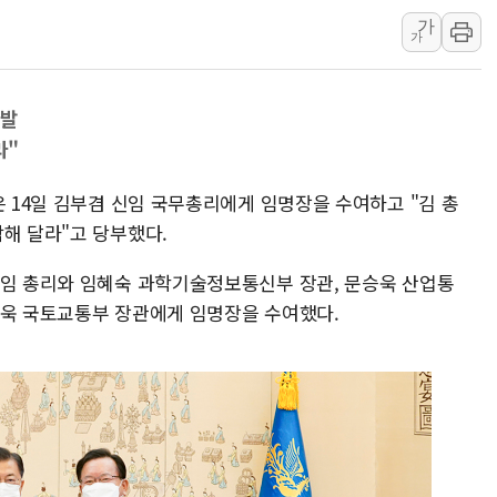
가
금값 7주 만에 최고…美 고용 둔화·
가
[인도증시] 중동 긴장 완화에 실적 호
러, 1인칭시점 드론으로 우크라 민간
다발
[베트남 증시] 지수 하락 속 'DGC
라"
'월가의 황제' 다이먼 "금융시장 레
양주 섬유염색공장서 화재 1명 중상…
은 14일 김부겸 신임 국무총리에게 임명장을 수여하고 "김 총
해 달라"고 당부했다.
신임 총리와 임혜숙 과학기술정보통신부 장관, 문승욱 산업통
형욱 국토교통부 장관에게 임명장을 수여했다.