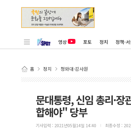
영상
포토
정치
정책·서
홈
정치
청와대·감사원
문대통령, 신임 총리·장관
합해야" 당부
기사입력 :
2021년05월14일 14:40
최종수정 :
20