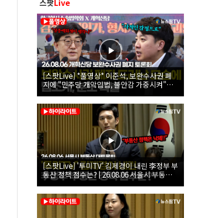
스팟
Live
[스팟Live] *풀영상* 이준석, 보완수사권 폐
지에 "민주당 개악입법, 불안감 가중시켜"｜
26.08.06 개혁신당 보완수사권 폐지 토론회
[스팟Live] '투미TV' 김제경이 내린 李정부 부
동산 정책 점수는? | 26.08.06 서울시 부동산
대토론회