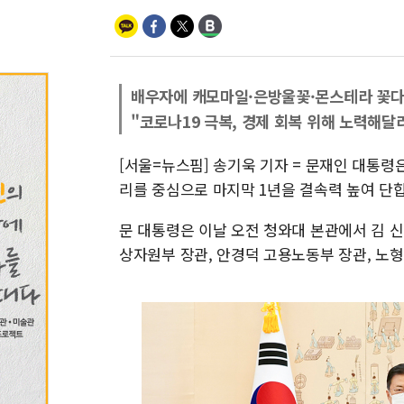
배우자에 캐모마일·은방울꽃·몬스테라 꽃
"코로나19 극복, 경제 회복 위해 노력해달
[서울=뉴스핌] 송기욱 기자 = 문재인 대통령
리를 중심으로 마지막 1년을 결속력 높여 단합
문 대통령은 이날 오전 청와대 본관에서 김 
상자원부 장관, 안경덕 고용노동부 장관, 노