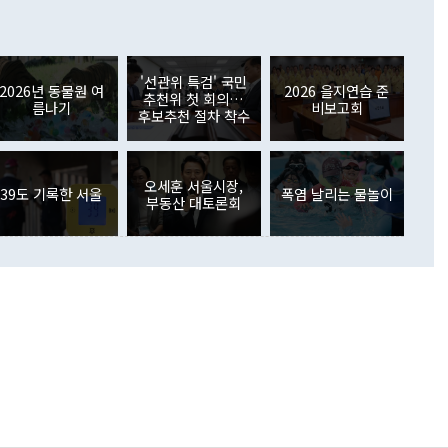
이 늘어난 데다 전월 분기배당에 따른 기저효과로 배당지급이
 어떤 희망이라 하더라도 그건 아직 조율되지 않은 방법"이
6000만달러 흑자를 나타냈다. 금융계정 순자산은 6월 중 467
들께서 디스카운트해 주시면 좋겠다"고 선을 그었다. 정 장관
러 증가해 월간 기준 역대 최대 증가 폭을 기록했다. 종전 최대
아 블라디보스토크에서 열리는 '동방경제포럼(EEF)'을 언급하
월(369억9000만달러)을 넘어선 것이다. 직접투자에서는 내국
원에서 (참석을) 검토하고 있다"고 발언한 데 대해서도 조 장관
가 80억1000만달러, 외국인의 국내투자가 46억3000만달러
'선관위 특검' 국민
외교부의 몫"이라며 "아직 거기까지 진도가 나가지 않았다"고
2026년 동물원 여
2026 을지연습 준
. 증권투자에서는 외국인의 국내 주식 매도세가 이어졌다. 외
추천위 첫 회의…
름나기
비보고회
장관이 이날 소개한 대북 구상과 설명은 정부 내 조율을 거치지
주식 투자는 차익실현 매도 등의 영향으로 316억1000만달러
후보추천 절차 착수
서 문제가 있다. 특히 주적 표현 대체와 국호 사용, 9·19 군
(-310억5000만달러)에 이어 역대 최대 순매도 기록을 다시
 4자회담 추진 등은 통일부 장관이 결정할 사안이 아니어서 월
국인의 국내 채권투자는 세계국채지수(WGBI) 자금 유입에도
이 나오고 있다. 이 대통령은 정 장관의 업무보고를 듣고 난
도래 영향으로 증가 폭이 줄어든 52억9000만달러를 기록했
무보고에 발표했다고 승인난 건 아니다"라고 재차 확인했다. 정
오세훈 서울시장,
 해외 증권투자는 주식을 중심으로 35억6000만달러 증가했
39도 기록한 서울
폭염 날리는 물놀이
부동산 대토론회
통은 "정 장관의 발언 내용은 대부분 국가안전보장회의(NSC)
newspim.com
된 사안이 아닌 정 장관의 개인적 생각에 가깝다"며 "안보 관
이 정부의 공식 정책이 아닌 사안을 추진하겠다고 업무보고를
 면전에서 '국군통수권자가 나서야 한다'고 주장한 것은 심각
 5일 청와대 영빈관에서 열린 통일
 외교 안보 부처 업무보고에서 발언하고 있다. [사진=청와대]
장이 현 시점에서 이미 참고가 될 수 없는 과거의 경험 또는 사
식에 기반하고 있다는 것이다. 정 장관이 주장하는 구상은 급
 있는 북한의 전략과 한반도 및 국제 정세를 전혀 반영하지
 비판이 제기되고 있다. 정 장관이 "흘러간 선(先)비핵화만
현실을 바꾸지 못한다"고 언급한 것은 지금까지의 대북 접근
 있다. 북핵 위기 발발 이후 지금까지 모든 핵 협상에서 한국