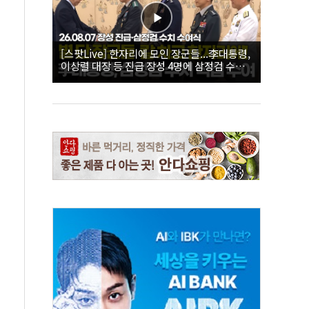
[스팟Live] 한자리에 모인 장군들...李대통령,
이상렬 대장 등 진급 장성 4명에 삼정검 수치
직접 수여｜26.08.07 장성 진급·삼정검 수치
수여식