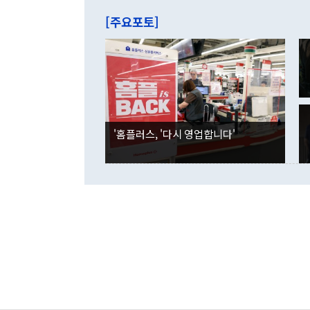
는 배당수입
주의에 근거한
줄면서 25억
[주요포토]
라며 "여러분
억1000만달
이 9월 러시
였던 올해 3
며 "정부 차
인의 해외투자
은 "그것은 
각각 증가했다
잘랐다. 정 
국인의 국내 
않았다는 점에
감소하며 전월
사합의 복원,
경신했다. 외
권이라는 지적
분기 말 만기
뒤 "여기 업
다. 내국인의
'홈플러스, '다시 영업합니다'
부의 한 소식
다. eoyn2@
를 거쳐 결정
련 부처 장관
하고 대통령의
한 문제"라고 지적했다. 이재명 대통령이
외교 국방 등
2026.08.05 ◆시대착오적 접근, 대북 인식 오류 더욱 문제인 것은 정 장관
의 이같은 주
실과 다른 인
격히 변화하고
못하고 있다는
되뇌는 것은 
법을 호도하고