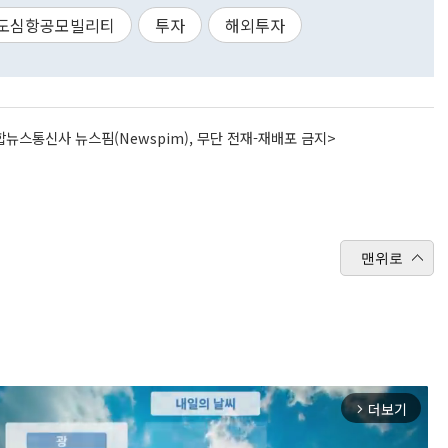
도심항공모빌리티
투자
해외투자
뉴스통신사 뉴스핌(Newspim), 무단 전재-재배포 금지>
맨위로
더보기
arrow_forward_ios