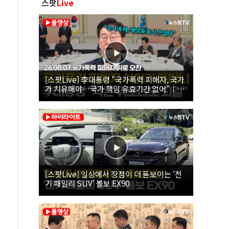
스팟
Live
[스팟Live] 李대통령 "국가폭력 피해자, 국가
가 치유해야…국가 책임 유효기간 없어"｜
26.08.07 국가폭력 피해자 위로 오찬
[스팟Live] 일상에서 장점이 더 돋보이는 '전
기 패밀리 SUV' 볼보 EX90