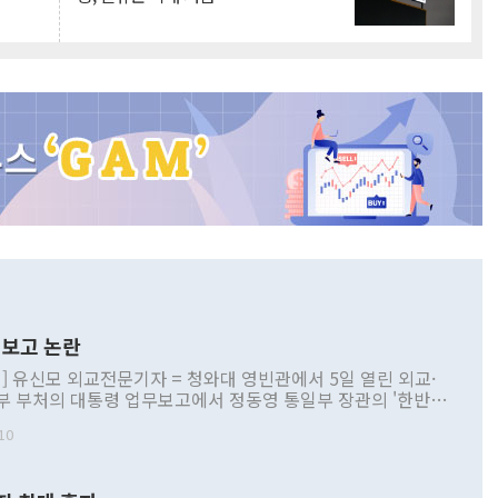
보고 논란
] 유신모 외교전문기자 = 청와대 영빈관에서 5일 열린 외교·
부 부처의 대통령 업무보고에서 정동영 통일부 장관의 '한반도
 구상'과 업무보고 발언이 논란을 빚고 있다. 이날 정 장관의
10
정부 내 조율을 거치지 않은 사안을 정책으로 추진하겠다고 공
는가 하면 사실 관계에 맞지 않은 설명도 있었다. 이재명 대통
로 신중을 기해 달라고 경고했고, 조현 외교부 장관은 '이상