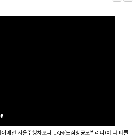
뉴욕증시 개장 전 특징주...아틀라시안·클라우드플레어
보훈부, 미 DPAA와 MOU… "6·25 미군 실종자 7359명
트럼프 "금리 내려야"…파월 때와 달리 워시엔 톤 낮춰
특정 정치인 측근 포항시 정책특보 내정설...포항시 '시끌'
李 "해남 태양광, 대한민국 다음 100년 밑거름…수도권 집
李 대통령, '6시간 마라톤 부동산 2차 회의' 주재… "전폭
트럼프, 中 겨냥 폴리실리콘 관세 15% 부과…美 태양광주
[사진] 빈살만과 에르도안의 만남
이란와이어 "이란 최고지도자 위독…곧 사망해도 놀랍지 
 사이에선 자율주행차보다 UAM(도심항공모빌리티)이 더 빠를