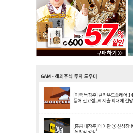
GAM
- 해외주식 투자 도우미
[미국 특징주] 클라우드플레어 14
등해 신고점...AI 지출 확대에 전
[홍콩 대장주] 메이퇀 ③ 신성장
'폭발적 성장'