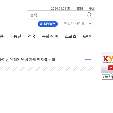
2026.08.08 (토)
ENG
中文
|
|
패밀리 사이트
금융
부동산
전국
문화·연예
스포츠
GAM
낮아지며 상승… STOXX 600 지수는 나흘 연속 최고치
세
엘·이란 위협에 맞설 자체 억지력 강화
동
톱'… 美 해상봉쇄 영향
각
체주 '활짝'
스닥 선물 1%대 상승
상 기대 후퇴