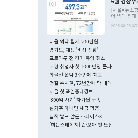
6월 경상수
주의적 희망에
관의 대북 정
[서울=뉴스핌
관 부처 장관
어 역대 최대
관의 무리한 
출 호조로 월
다. [정동영 통일부 장관이 지난달 23일 오후 서울 종로구 정부서울청사에
2026-08-06 08:
료=한국은행] 한국은행이 6일 발표한 '2026년 6월 국제수지(잠정)'에
서 취임 1주년 
면 지난 6월
부 장관 권한
1000만달러
서울 외곽 월세 200만원
발전 구상'을
이에 따라 올
적 갈등 해결
경기도, 재정 '비상 상황'
했다. 경상수
결과 혐오의 
9000만달러
프로야구 전 경기 폭염 취소
년간의 CVI
지 기준 상품
고령 취업자 첫 1000만명 돌파
무너졌다고도 
며 월간 기준
현실을 바꾸는
달러로 38.
화물선 운임 3주만에 최고
를 평화 체제
196.9% 급
검찰 수사권, 72년만에 막 내려
함께 4자 대
수출은 160
지만 이 대통
서울 첫 폭염중대경보
(18.6%) 
화공존 정책이
했다. 통관 기
'300억 사기' 차가원 구속
다"고 지적했
(16.4%)
투리가 잡혀 
실거주 아니면 세금 껑충
월(-10억9
쁜 상황이 초
증가와 유류할
실적 발표 앞둔 스페이스X
9·19 군사
기록했지만 
[히든스테이지] 즌·오아 첫 도전
"우리의 선의
로 전환됐다.
으로 약간의 의문
를 기록해 전
관은 업무보고