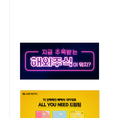
·태양광주↑ VS 트레이드데스크·웬디스↓
 끝까지 찾겠다"
중 완화 전환점"
적 공급 확대·속도전 총력"
 급등
않아"