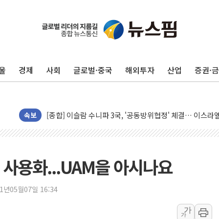
울
경제
사회
글로벌·중국
해외투자
산업
증권·
유럽증시, 美 고용 예상 밖 부진에 연준 금리 인상 가능성 
미 연준 매파 기세 꺾이나…고용 감소에 9월 동결 전망 우
[종합] 이슬람 수니파 3국, '공동방위협정' 체결… 이스라
트럼프, 백신·자폐증 행정명령 검토…"이르면 다음 주"
속보
美 항소법원, 백악관 무도회장 공사 중단 명령…트럼프 제
이란 핵심 원유 수출항 '하르그섬', 최근 1주일 이상 '올스
美 고용 쇼크에 엔화 장중 급등…시장은 "또 개입했나" 촉
시 사용화...UAM을 아시나요
[AI MY 뉴스] 뉴욕 반도체주 프리뷰...美 고용 쇼크에 반도
뉴욕증시 프리뷰, 美 고용 쇼크에 금리 인상 우려 후퇴…나
21년05월07일 16:34
[종합] 美 7월 고용 2만3000명 감소 '쇼크'…9월 금리 인
가
가
[사진] 이슬람 수니파 3개국, 공동방위협정 체결