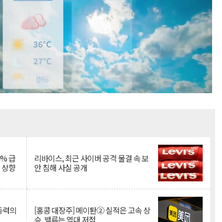
Mute
% 급
리바이스, 최근 사이버 공격 물결 속 보
망 상향
안 침해 사실 공개
 동력의
[홍콩 대장주] 메이퇀② 실적은 고속 상
승, 밸류는 역대 저점