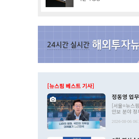
[뉴스핌 베스트 기사]
정동영 업무
[서울=뉴스핌
안보 분야 정
평화공존 발전
2026-08-06 06:
발언 중에는 
언한 것이 있
령은 공개적으