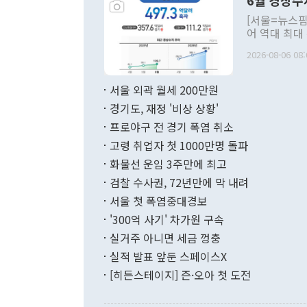
6월 경상수
주의적 희망에
관의 대북 정
[서울=뉴스핌
관 부처 장관
어 역대 최대
관의 무리한 
출 호조로 월
다. [정동영 통일부 장관이 지난달 23일 오후 서울 종로구 정부서울청사에
2026-08-06 08:
료=한국은행] 한국은행이 6일 발표한 '2026년 6월 국제수지(잠정)'에
서 취임 1주년 
면 지난 6월
부 장관 권한
1000만달러
서울 외곽 월세 200만원
발전 구상'을
이에 따라 올
적 갈등 해결
경기도, 재정 '비상 상황'
했다. 경상수
결과 혐오의 
9000만달러
프로야구 전 경기 폭염 취소
년간의 CVI
지 기준 상품
고령 취업자 첫 1000만명 돌파
무너졌다고도 
며 월간 기준
현실을 바꾸는
달러로 38.
화물선 운임 3주만에 최고
를 평화 체제
196.9% 급
검찰 수사권, 72년만에 막 내려
함께 4자 대
수출은 160
지만 이 대통
서울 첫 폭염중대경보
(18.6%) 
화공존 정책이
했다. 통관 기
'300억 사기' 차가원 구속
다"고 지적했
(16.4%)
투리가 잡혀 
실거주 아니면 세금 껑충
월(-10억9
쁜 상황이 초
증가와 유류할
실적 발표 앞둔 스페이스X
9·19 군사
기록했지만 
[히든스테이지] 즌·오아 첫 도전
"우리의 선의
로 전환됐다.
으로 약간의 의문
를 기록해 전
관은 업무보고
는 배당수입