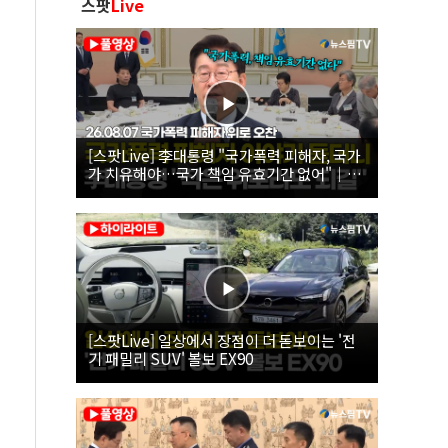
스팟
Live
[스팟Live] 李대통령 "국가폭력 피해자, 국가
가 치유해야…국가 책임 유효기간 없어"｜
26.08.07 국가폭력 피해자 위로 오찬
[스팟Live] 일상에서 장점이 더 돋보이는 '전
기 패밀리 SUV' 볼보 EX90