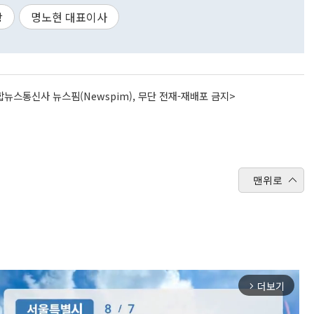
장
명노현 대표이사
뉴스통신사 뉴스핌(Newspim), 무단 전재-재배포 금지>
맨위로
더보기
arrow_forward_ios