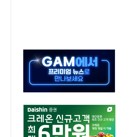
101억 '흑자전환'
비판에 반박..."디지털 환경 변화에 따른 것"
원 규모 라팔 도입 속도...프랑스 인도에 판매 제안서 제출
주담대 신규 취급 중단
글 디자인 협업 제품 전달
볼', 레드닷 디자인 어워드 수상