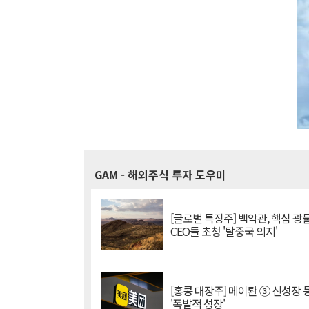
GAM
- 해외주식 투자 도우미
[글로벌 특징주] 백악관, 핵심 광
CEO들 초청 '탈중국 의지'
[홍콩 대장주] 메이퇀 ③ 신성장
'폭발적 성장'