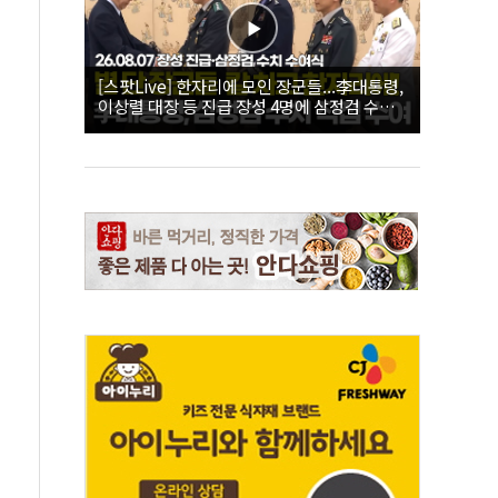
[스팟Live] 한자리에 모인 장군들...李대통령,
이상렬 대장 등 진급 장성 4명에 삼정검 수치
직접 수여｜26.08.07 장성 진급·삼정검 수치
수여식