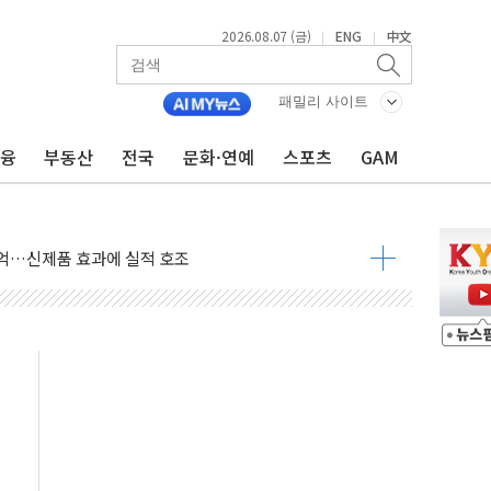
2026.08.07 (금)
ENG
中文
|
|
∙CRO가 이끈 '기술주 상승장'
F 급등, SK하이닉스 레버리지는 급락
패밀리 사이트
여수 사업재편 완료시 재무구조 개선 기대"
금융
부동산
전국
문화·연예
스포츠
GAM
'수수료 평생 우대' 이벤트 진행
청년 자산격차 해소' 특위 출범…"소외되는 계층 없도록"
32억…신제품 효과에 실적 호조
 하락…외국인 매도에 6258.77
0명 등 1100명 참석...인사·처우 관심
 기초화학 가격 강세 완화"
으로 확산...헬기 3대 투입 진화 중
GS·현산 참여…'공사비 인상 차단' 조건
만톤 용수 필요…절반은 하수처리수로 공급한다
텍·SBG 실적 우려에 이틀째 하락...토픽스는 상승