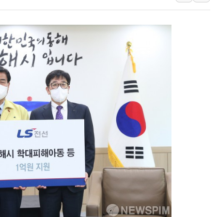
롯데케미칼, 2분기 영업익 1
외교부, 美 의원들 정통망법 
'세기의 거래', 인도 50조
하나은행, 7일부터 비대면 
공진원, 맨시티 선수단에 한
GS25 '소비뇽레몬블랑하이