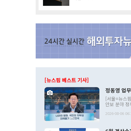
[뉴스핌 베스트 기사]
정동영 업무
[서울=뉴스핌
안보 분야 정
평화공존 발전
2026-08-06 06:
발언 중에는 
언한 것이 있
령은 공개적으