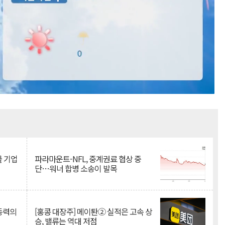
Mute
물 기업
파라마운트-NFL, 중계권료 협상 중
단…워너 합병 소송이 발목
 동력의
[홍콩 대장주] 메이퇀② 실적은 고속 상
승, 밸류는 역대 저점