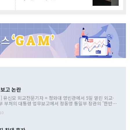
보고 논란
] 유신모 외교전문기자 = 청와대 영빈관에서 5일 열린 외교·
부 부처의 대통령 업무보고에서 정동영 통일부 장관의 '한반도
 구상'과 업무보고 발언이 논란을 빚고 있다. 이날 정 장관의
10
정부 내 조율을 거치지 않은 사안을 정책으로 추진하겠다고 공
는가 하면 사실 관계에 맞지 않은 설명도 있었다. 이재명 대통
로 신중을 기해 달라고 경고했고, 조현 외교부 장관은 '이상