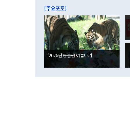
주의에 근거한
줄면서 25억
[주요포토]
라며 "여러분
억1000만달
이 9월 러시
였던 올해 3
며 "정부 차
인의 해외투자
은 "그것은 
각각 증가했다
잘랐다. 정 
국인의 국내 
않았다는 점에
감소하며 전월
사합의 복원,
경신했다. 외
권이라는 지적
분기 말 만기
뒤 "여기 업
다. 내국인의
'2026년 동물원 여름나기
부의 한 소식
다. eoyn2@
를 거쳐 결정
련 부처 장관
하고 대통령의
한 문제"라고 지적했다. 이재명 대통령이
외교 국방 등
2026.08.05 ◆시대착오적 접근, 대북 인식 오류 더욱 문제인 것은 정 장관
의 이같은 주
실과 다른 인
격히 변화하고
못하고 있다는
되뇌는 것은 
법을 호도하고