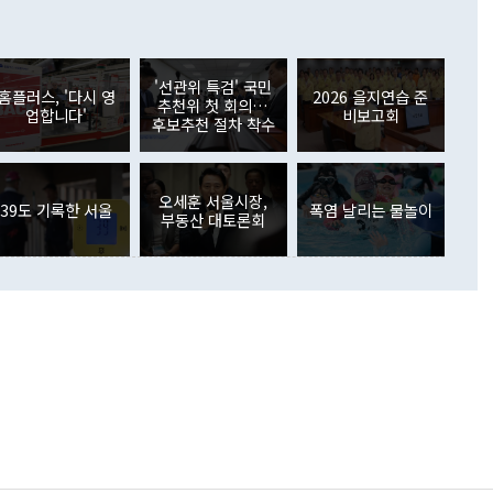
 어떤 희망이라 하더라도 그건 아직 조율되지 않은 방법"이
6000만달러 흑자를 나타냈다. 금융계정 순자산은 6월 중 467
들께서 디스카운트해 주시면 좋겠다"고 선을 그었다. 정 장관
러 증가해 월간 기준 역대 최대 증가 폭을 기록했다. 종전 최대
아 블라디보스토크에서 열리는 '동방경제포럼(EEF)'을 언급하
월(369억9000만달러)을 넘어선 것이다. 직접투자에서는 내국
원에서 (참석을) 검토하고 있다"고 발언한 데 대해서도 조 장관
가 80억1000만달러, 외국인의 국내투자가 46억3000만달러
'선관위 특검' 국민
외교부의 몫"이라며 "아직 거기까지 진도가 나가지 않았다"고
홈플러스, '다시 영
2026 을지연습 준
. 증권투자에서는 외국인의 국내 주식 매도세가 이어졌다. 외
추천위 첫 회의…
업합니다'
비보고회
장관이 이날 소개한 대북 구상과 설명은 정부 내 조율을 거치지
주식 투자는 차익실현 매도 등의 영향으로 316억1000만달러
후보추천 절차 착수
서 문제가 있다. 특히 주적 표현 대체와 국호 사용, 9·19 군
(-310억5000만달러)에 이어 역대 최대 순매도 기록을 다시
 4자회담 추진 등은 통일부 장관이 결정할 사안이 아니어서 월
국인의 국내 채권투자는 세계국채지수(WGBI) 자금 유입에도
이 나오고 있다. 이 대통령은 정 장관의 업무보고를 듣고 난
도래 영향으로 증가 폭이 줄어든 52억9000만달러를 기록했
무보고에 발표했다고 승인난 건 아니다"라고 재차 확인했다. 정
오세훈 서울시장,
 해외 증권투자는 주식을 중심으로 35억6000만달러 증가했
39도 기록한 서울
폭염 날리는 물놀이
부동산 대토론회
통은 "정 장관의 발언 내용은 대부분 국가안전보장회의(NSC)
newspim.com
된 사안이 아닌 정 장관의 개인적 생각에 가깝다"며 "안보 관
이 정부의 공식 정책이 아닌 사안을 추진하겠다고 업무보고를
 면전에서 '국군통수권자가 나서야 한다'고 주장한 것은 심각
 5일 청와대 영빈관에서 열린 통일
 외교 안보 부처 업무보고에서 발언하고 있다. [사진=청와대]
장이 현 시점에서 이미 참고가 될 수 없는 과거의 경험 또는 사
식에 기반하고 있다는 것이다. 정 장관이 주장하는 구상은 급
 있는 북한의 전략과 한반도 및 국제 정세를 전혀 반영하지
 비판이 제기되고 있다. 정 장관이 "흘러간 선(先)비핵화만
현실을 바꾸지 못한다"고 언급한 것은 지금까지의 대북 접근
 있다. 북핵 위기 발발 이후 지금까지 모든 핵 협상에서 한국