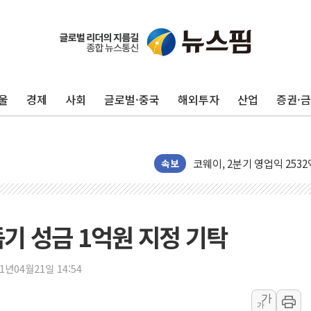
[중국증시 마감] CPO∙PCB
[ETF 시황] 2차전지 ET
[컨콜] 롯데케미칼 "대산·
울
경제
사회
글로벌·중국
해외투자
산업
증권·
SK증권, 비대면 고객 대상 
통합위, 'AI 포용사회'·'
코웨이, 2분기 영업익 25
[마감시황] 코스피, 7주 연속
속보
중수청 임용설명회에 검사 11
[컨콜] 롯데케미칼, "하반기
안동 송천동 양봉장 화재 야산
돕기 성금 1억원 지정 기탁
목동8단지 현설에 대우·DL·
호남반도체 산단 하루 65
21년04월21일 14:54
[일본 증시] 닛케이, 레이저
가
가
[인사] 외교부