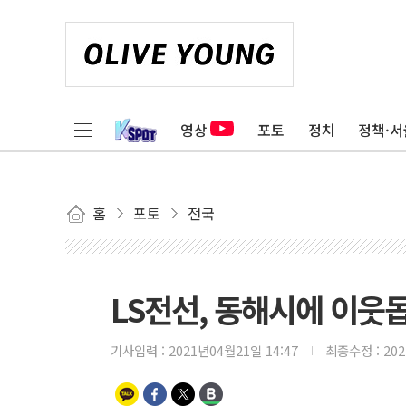
영상
포토
정치
정책·서
홈
포토
전국
LS전선, 동해시에 이웃
기사입력 :
2021년04월21일 14:47
최종수정 :
20