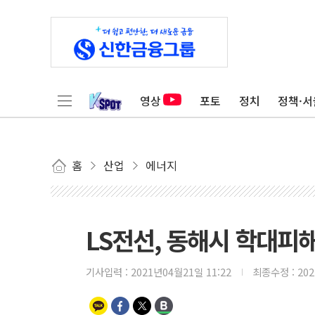
영상
포토
정치
정책·서
홈
산업
에너지
LS전선, 동해시 학대피
기사입력 :
2021년04월21일 11:22
최종수정 :
20