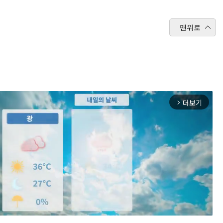
맨위로
더보기
arrow_forward_ios