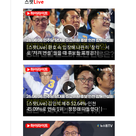
스팟
Live
[스팟Live] 환호 속 입장해 나란히 ‘찰칵’…서
로 ‘저격 연설’ 들을 때 후보들 표정은? |
26.08.08 더불어민주당 당대표·최고위원 후
보 인천 합동연설회
[스팟Live] 김민석 제주 52.64%·인천
45.09%로 연속 1위…정청래 따돌렸다’ |
26.08.08 더불어민주당 당대표·최고위원 후
보 인천 합동연설회