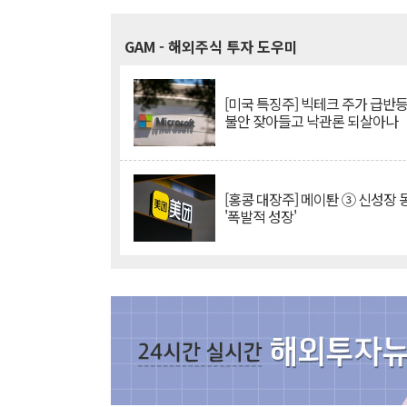
GAM
- 해외주식 투자 도우미
[미국 특징주] 빅테크 주가 급반등..
불안 잦아들고 낙관론 되살아나
[홍콩 대장주] 메이퇀 ③ 신성장
'폭발적 성장'