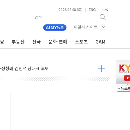
2026.08.08 (토)
ENG
中文
|
|
패밀리 사이트
금융
부동산
전국
문화·연예
스포츠
GAM
산사태 주의보'...경북도, 호우 피해·통제구간 없어
%p' 차 재역전 성공...金 45.42% vs 鄭 44.56%
·정청래·김민석 당대표 후보
 정청래에 승리...47.75% vs 42.08%
과 발표...김민석 47.75% 정청래 42.08%
표...김민석 45.09% 정청래 43.27% 송영길 11.63%
표...김민석 52.64% 정청래 39.89% 송영길 7.47%
0~8.14)
…공습 한계·탄약 부족 현실화
50㎜ 폭우…강원 동해안 강한 비 이어져