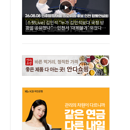
[스팟Live] 김민석 “누가 김민석보다 국정 방
향을 공유했나”…인천서 ‘대체불가’ 외쳤다 |
26.08.08 더불어민주당 당대표·최고위원 후
보 인천 합동연설회