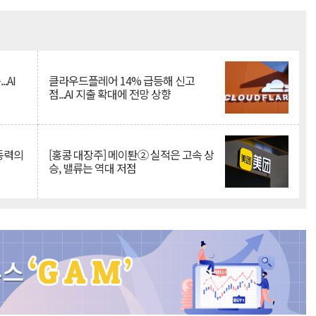
Mute
.AI
클라우드플레어 14% 급등해 신고
점...AI 지출 확대에 전망 상향
 동력의
[홍콩 대장주] 메이퇀② 실적은 고속 상
승, 밸류는 역대 저점