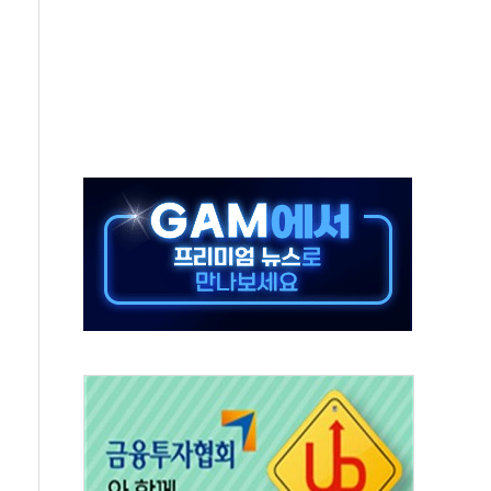
 환경미화원 수거차에 치여 사망
동…60대 남성 2명 숨져
보는 일 없게"…'결혼 페널티' 22개 과제 손본다
터보트 전복…1명 사망·1명 실종
의 날 참석..."국제적 시민 연대로 목소리 내야"
 실종 60대 나흘만에 숨진 채 발견
 살해 10대 아들 체포
' 받아친 정청래…제주 연설서 신경전 고조
지시…與 "적극 환영"·野 "졸속 국정"