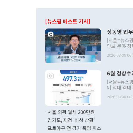
[뉴스핌 베스트 기사]
정동영 업무
[서울=뉴스핌
안보 분야 정
평화공존 발전
2026-08-06 06:
발언 중에는 
언한 것이 있
령은 공개적으
6월 경상수
주의적 희망에
관의 대북 정
[서울=뉴스핌
관 부처 장관
어 역대 최대
관의 무리한 
출 호조로 월
다. [정동영 통일부 장관이 지난달 23일 오후 서울 종로구 정부서울청사에
2026-08-06 08:
료=한국은행] 한국은행이 6일 발표한 '2026년 6월 국제수지(잠정)'에
서 취임 1주년 
면 지난 6월
부 장관 권한
1000만달러
서울 외곽 월세 200만원
발전 구상'을
이에 따라 올
적 갈등 해결
경기도, 재정 '비상 상황'
했다. 경상수
결과 혐오의 
9000만달러
프로야구 전 경기 폭염 취소
년간의 CVI
지 기준 상품