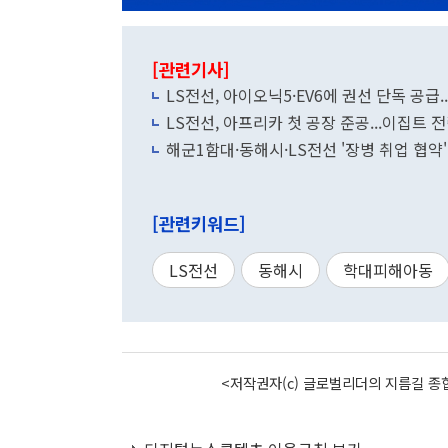
[관련기사]
LS전선, 아이오닉5·EV6에 권선 단독 공급.
LS전선, 아프리카 첫 공장 준공...이집트 
해군1함대·동해시·LS전선 '장병 취업 협약
[관련키워드]
LS전선
동해시
학대피해아동
<저작권자(c) 글로벌리더의 지름길 종합