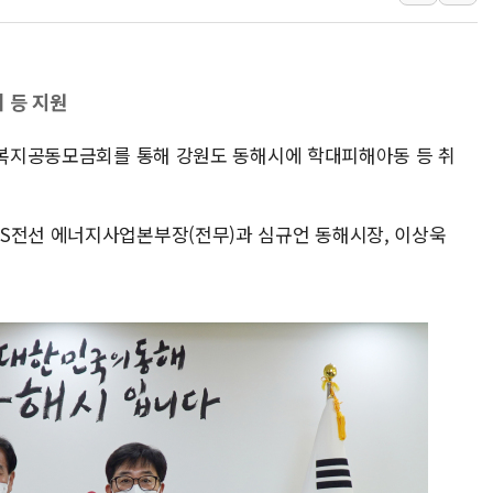
폐기물 수거하다 참변…60대
서울 중랑구 주택가서 흉기 난
李대통령 "결혼 때문에 손해 
 등 지원
여수 오동도 인근 해상서 모
사회복지공동모금회를 통해 강원도 동해시에 학대피해아동 등 취
추미애, '위안부' 피해자 기림
인천 선재도 갯벌서 해루질 중
인천서 말다툼 중 어머니 흉기
S전선 에너지사업본부장(전무)과 심규언 동해시장, 이상욱
'화합' 꺼낸 김민석에 '뻔뻔
李대통령, ISA 개편 재검토 