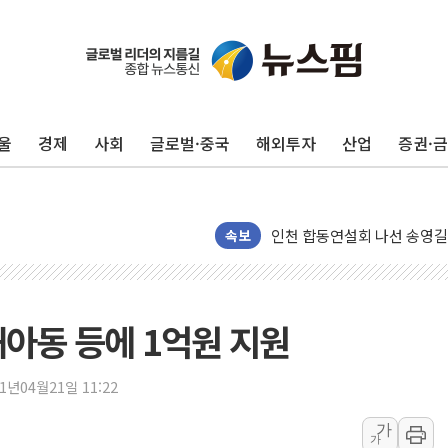
울
경제
사회
글로벌·중국
해외투자
산업
증권·
울진·영덕 '호우특보'-포항 '
[종합] 김민석, 정청래에 '0.86
인천 합동연설회 나선 송영길
김민석, 2주차 제주·인천 경선서
속보
인사하는 김민석 당대표 후보
[속보] 민주, 제주·인천 경선 결
[속보] 민주, 인천 경선 결과 발
해아동 등에 1억원 지원
[속보] 민주, 제주 경선 결과 발
이번주 국내 주요 금융일정(8.1
21년04월21일 11:22
美, 이란전 출구전략 만지작
가
가
강릉·동해·삼척 시간당 최대 