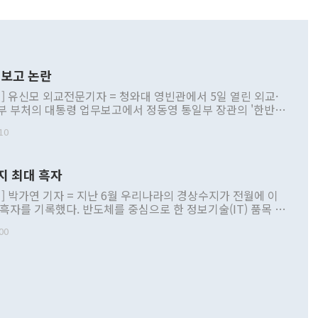
보고 논란
] 유신모 외교전문기자 = 청와대 영빈관에서 5일 열린 외교·
부 부처의 대통령 업무보고에서 정동영 통일부 장관의 '한반도
 구상'과 업무보고 발언이 논란을 빚고 있다. 이날 정 장관의
10
정부 내 조율을 거치지 않은 사안을 정책으로 추진하겠다고 공
는가 하면 사실 관계에 맞지 않은 설명도 있었다. 이재명 대통
로 신중을 기해 달라고 경고했고, 조현 외교부 장관은 '이상
지 최대 흑자
 근거한 비현실적 구상'이라는 비판을 내놨다. 그동안 정 장
책 관련 발언이 물의를 빚은 적은 여러 번 있지만 대통령과 유
] 박가연 기자 = 지난 6월 우리나라의 경상수지가 전월에 이
이 공개적으로 부정적 입장을 표명한 것은 이례적이다. 정 장
 흑자를 기록했다. 반도체를 중심으로 한 정보기술(IT) 품목 수
대북 접근법과 월권을 제어해야 한다는 목소리도 높아지고 있
간 상품수출이 처음으로 1000억달러를 넘어선 영향이다. [자
00
 따르
기자간담회를 하고 있다. [사진=통일부] 2026.07.23 ◆통일
 경상수지는 497억3000만달러 흑자로 집계됐다. 전월(386억
 넘어선 주장 정 장관은 이날 업무보고에서 '한반도 평화공존
)에 이어 두 달 연속 월간 기준 역대 최대 기록을 갈아치웠다.
 설명하면서 이재명 정부 2년차 핵심 과제로 상호 존중·평화
해 상반기 누적 경상수지 흑자는 1910억1000만달러를 기록
·핵 없는 한반도 등 3대 기본 방향을 제시했다. 정 장관은 "대
지 흑자를 견인한 것은 상품수지다. 6월 상품수지는 478억
언어는 멈춰야 한다"면서 주적 용어 대체를 주장했다. 지난 25
 흑자를 기록하며 전월에 이어 역대 최대를 다시 썼다. 국제수
D(완전하고 검증가능하며 되돌릴 수 없는 비핵화) 구도는 이미
수출은 1123억7000만달러로 전년 동월 대비 84.5% 증가하