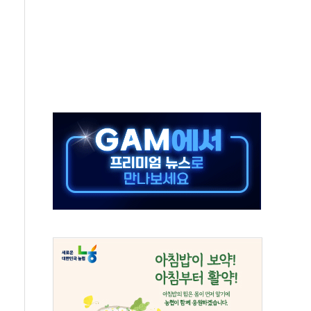
에 긴급 안보 점검회의
호르무즈 재개방 기대에 강세
조까지, 상승...호실적 보고 기업 상승세 뚜렷
인 '사파리' 공격… 시민들 공포감 극대화 전략
' 임시 주총 기대감에 홀로 상한가…마진 잔액은 사상 최고
버리지 위험수위…숨은 차입이 더 큰 변수"
대응 1단계 진압 중