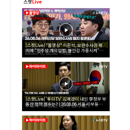
스팟
Live
[스팟Live] *풀영상* 이준석, 보완수사권 폐
지에 "민주당 개악입법, 불안감 가중시켜"｜
26.08.06 개혁신당 보완수사권 폐지 토론회
[스팟Live] '투미TV' 김제경이 내린 李정부 부
동산 정책 점수는? | 26.08.06 서울시 부동산
대토론회