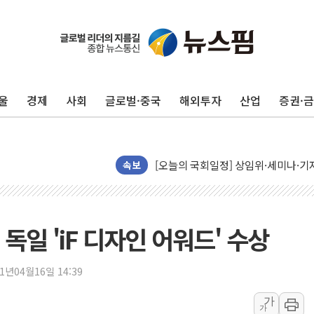
뉴욕증시, 유가·금리 부담에 하락…다
이란, 오만과 호르무즈 해협 재개방 합
[민주 당권주자 일정] 송영길·정청래·김
울
경제
사회
글로벌·중국
해외투자
산업
증권·
李대통령, 오늘 부동산 정책 점검 2
[오늘의 정치일정] 8월 7일(금)
[오늘의 국회일정] 상임위·세미나·기자
속보
이란, 美·이스라엘 선박 호르무즈 통항
유럽증시, 견조한 실적 소화하며 대부분
리투아니아 국방 "러, 우크라 드론으로
독일 'iF 디자인 어워드' 수상
구광모, 내주 실리콘밸리서 젠슨 황 
뉴욕증시 개장 전 특징주...모더나
21년04월16일 14:39
김정관 장관 "영업이익 N% 성과급
가
뉴욕증시 프리뷰, 미 주가선물 AI주
가