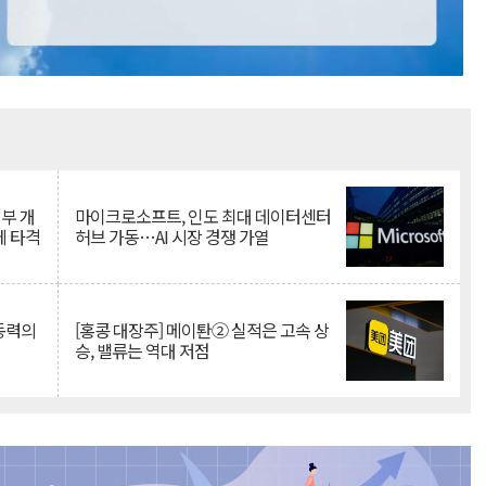
Mute
뇌부 개
마이크로소프트, 인도 최대 데이터센터
에 타격
허브 가동…AI 시장 경쟁 가열
 동력의
[홍콩 대장주] 메이퇀② 실적은 고속 상
승, 밸류는 역대 저점