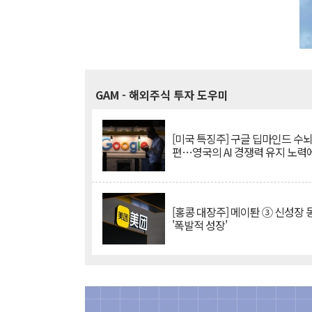
GAM
- 해외주식 투자 도우미
[미국 특징주] 구글 딥마인드 수
편…영국의 AI 경쟁력 유지 노력
[홍콩 대장주] 메이퇀 ③ 신성장
'폭발적 성장'