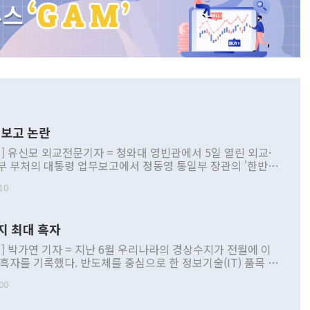
보고 논란
] 유신모 외교전문기자 = 청와대 영빈관에서 5일 열린 외교·
부 부처의 대통령 업무보고에서 정동영 통일부 장관의 '한반도
 구상'과 업무보고 발언이 논란을 빚고 있다. 이날 정 장관의
10
정부 내 조율을 거치지 않은 사안을 정책으로 추진하겠다고 공
는가 하면 사실 관계에 맞지 않은 설명도 있었다. 이재명 대통
로 신중을 기해 달라고 경고했고, 조현 외교부 장관은 '이상
지 최대 흑자
 근거한 비현실적 구상'이라는 비판을 내놨다. 그동안 정 장
책 관련 발언이 물의를 빚은 적은 여러 번 있지만 대통령과 유
] 박가연 기자 = 지난 6월 우리나라의 경상수지가 전월에 이
이 공개적으로 부정적 입장을 표명한 것은 이례적이다. 정 장
 흑자를 기록했다. 반도체를 중심으로 한 정보기술(IT) 품목 수
대북 접근법과 월권을 제어해야 한다는 목소리도 높아지고 있
간 상품수출이 처음으로 1000억달러를 넘어선 영향이다. [자
00
 따르
기자간담회를 하고 있다. [사진=통일부] 2026.07.23 ◆통일
 경상수지는 497억3000만달러 흑자로 집계됐다. 전월(386억