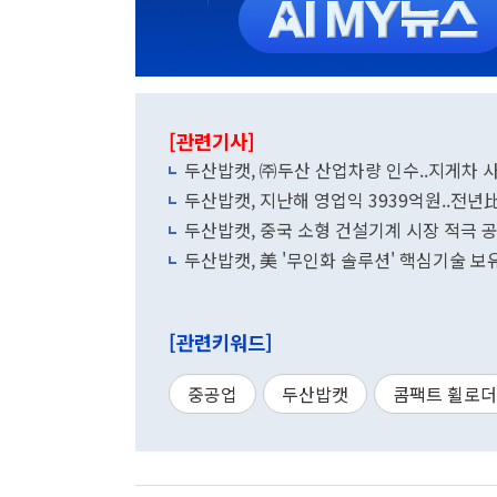
[관련기사]
두산밥캣, ㈜두산 산업차량 인수..지게차 
두산밥캣, 지난해 영업익 3939억원..전년比
두산밥캣, 중국 소형 건설기계 시장 적극 
두산밥캣, 美 '무인화 솔루션' 핵심기술 
[관련키워드]
중공업
두산밥캣
콤팩트 휠로더