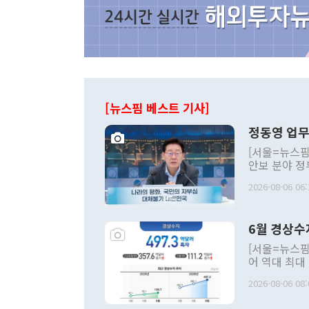
[뉴스핌 베스트 기사]
정동영 업무
[서울=뉴스핌
안보 분야 정
평화공존 발전
2026-08-06 06:
발언 중에는 
언한 것이 있
령은 공개적으
6월 경상수
주의적 희망에
관의 대북 정
[서울=뉴스핌
관 부처 장관
어 역대 최대
관의 무리한 
출 호조로 월
다. [정동영 통일부 장관이 지난달 23일 오후 서울 종로구 정부서울청사에
2026-08-06 08:
료=한국은행] 한국은행이 6일 발표한 '2026년 6월 국제수지(잠정)'에
서 취임 1주년 
면 지난 6월