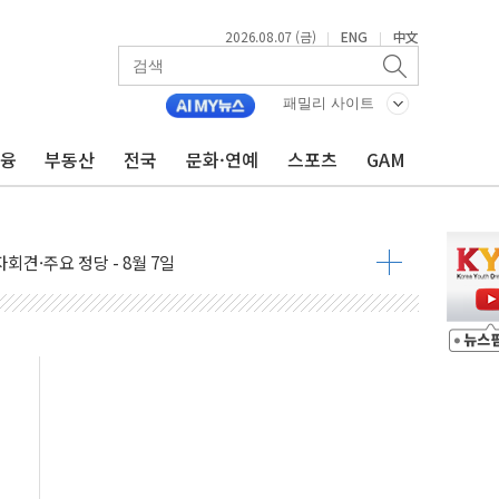
2026.08.07 (금)
ENG
中文
|
|
우 5거래일 랠리 '마침표'
패밀리 사이트
의 막바지.."美와 직접 협상 없어"
민석 후보 - 8월 7일
금융
부동산
전국
문화·연예
스포츠
GAM
차 회의…주택 공급 대책 막바지 조율할 듯
회견·주요 정당 - 8월 7일
 제한 추진…美 "통행 막을 권한 없어"
 상승… "2분기 기업 순이익 21% 증가" 전망
 나토 회원국 공격 검토… 거짓 깃발 작전"
재회…로봇·AI 데이터센터·모빌리티 구체화
·아이온큐·도어대시↑ VS 샌디스크·피그마·앱러빈↓
 반대…상법·자본시장법 개정 논의"
 차익실현 속 혼조세...웨스턴디지털·샌디스크↓