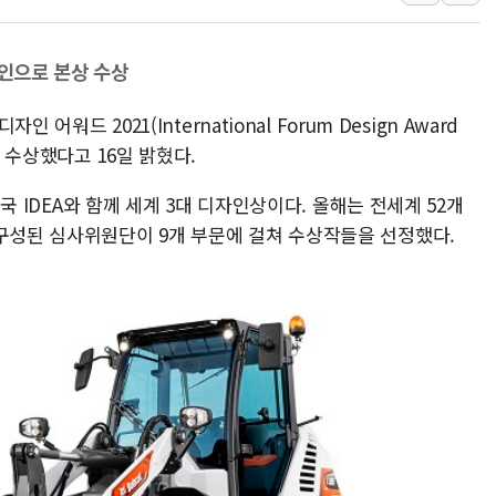
청와대, 북한 단거리 탄도미사일 발사
금값 7주 만에 최고…美 고용 둔화·
자인으로 본상 수상
[인도증시] 중동 긴장 완화에 실적 호
러, 1인칭시점 드론으로 우크라 민간
 어워드 2021(International Forum Design Award
[베트남 증시] 지수 하락 속 'DGC
을 수상했다고 16일 밝혔다.
'월가의 황제' 다이먼 "금융시장 레
 미국 IDEA와 함께 세계 3대 디자인상이다. 올해는 전세계 52개
양주 섬유염색공장서 화재 1명 중상…
 구성된 심사위원단이 9개 부문에 걸쳐 수상작들을 선정했다.