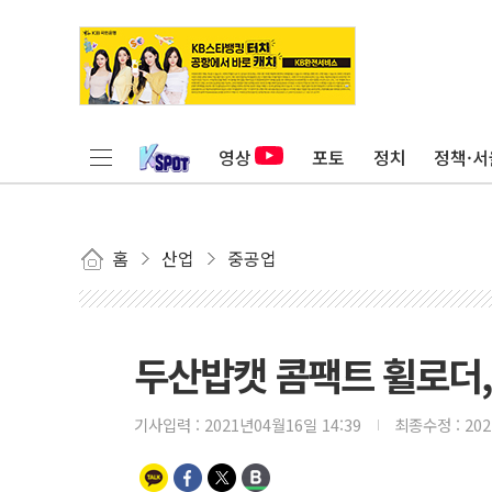
영상
포토
정치
정책·서
홈
산업
중공업
두산밥캣 콤팩트 휠로더, 
기사입력 :
2021년04월16일 14:39
최종수정 :
20