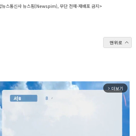
뉴스통신사 뉴스핌(Newspim), 무단 전재-재배포 금지>
맨위로
더보기
arrow_forward_ios