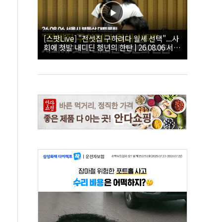
[스팟Live] "전셋집 구하려다 월세 선택"...사
회에 첫발 내디딘 청년의 한탄 | 26.08.06 서울
시 부동산 대토론회