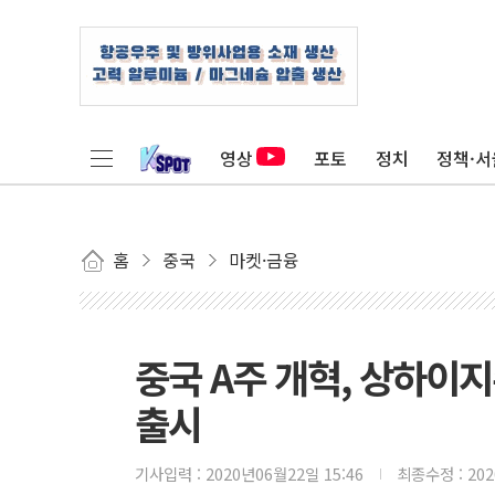
영상
포토
정치
정책·서
홈
중국
마켓·금융
중국 A주 개혁, 상하이
출시
기사입력 :
2020년06월22일 15:46
최종수정 :
20