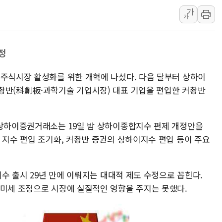
가
[속보] 민주, 강원 경선 결과 
가
정재헌 CEO, SKT 장기고
최태원, 노소영에 9440억
정
하나금융, 명동 소상공인에 
인천시 광복절 현수막 '태
 주식시장 활성화를 위한 개혁에 나섰다. 다음 달부터 상하이
병무청, 보충역 전면 손질…
촹반(科創板·과학기술 기업시장) 대표 기업을 편입한 커촹반
홈플러스發 대형마트 판매,
윤준병·이해민 의원, '정부
 상하이증권거래소는 19일 밤 상하이종합지수 편제 개정안을
'호우·산사태 주의보' 울진 
 지수 편입 조기화, 커촹반 증권의 상하이지수 편입 등이 주요
지수 출시 29년 만에 이뤄지는 대대적 제도 수정으로 꼽힌다.
 미세 조정으로 시장에 실질적인 영향을 주지는 못했다.