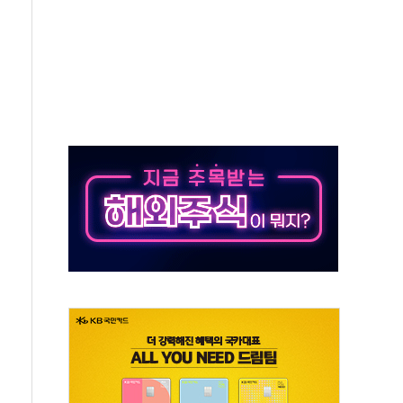
발표...김민석 50.30% 정청래 41.94% 송영길 7.76%
객 400명 맞이…"마음 잇는 시간 되길"
 지급 확정되나…재상고 앞두고 막판 셈법
'행복상자' 전달
극기 거꾸로' 논란…이틀만에 철거
 예술·체육요원 최대 33% 감축
 역대 최대폭 감소한 9.4%↓…유통업계 양극화 심화
 특사'로 콜롬비아 대통령 취임식 참석
시간당 30mm 강한 비...호우 피해 없어