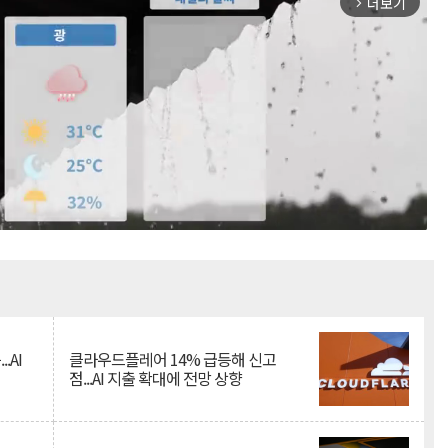
더보기
arrow_forward_ios
Mute
.AI
클라우드플레어 14% 급등해 신고
점...AI 지출 확대에 전망 상향