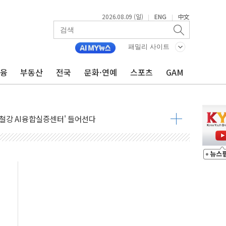
2026.08.09 (일)
ENG
中文
|
|
패밀리 사이트
금융
부동산
전국
문화·연예
스포츠
GAM
.'두천~하당'·'올미골교' 차량 통행 선제 제한
 사고 발생…작업자 1명 숨져
철강 AI융합실증센터' 들어선다
대 숨진 채 발견...경찰, 조사 중
.48%p 차 선두 유지...金 46.01% vs 鄭 44.53%
기 당선...합산득표율 68.63%
해 10대 구속…범행 후 반려견도 죽여
 정청래에 승리…金 48.54% vs 鄭 44.40%
경선 결과...김민석 48.54% 정청래 44.40%
발표...김민석 47.37% 정청래 45.71% 송영길 6.92%
발표...정청래 47.82% 김민석 46.35% 송영길 5.83%