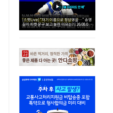
[스팟Live] “자기 이름으로 정당명을…” 송영
길이 피켓 문구 보고 놀란 이유는? | 26.08.09
더불어민주당 당대표·최고위원 후보 대구·경
북 합동연설회