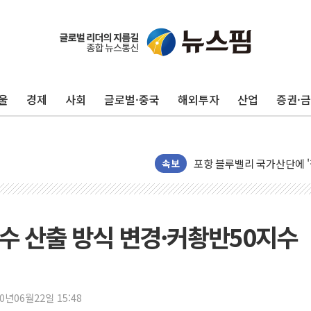
울
경제
사회
글로벌·중국
해외투자
산업
증권·
125mm 폭우 쏟아진 울진..
평택 진위면 공장서 작업 중
포항 블루밸리 국가산단에 '
속보
상주 낙동강 선착장 하류서 50
[종합] 김민석, 정청래에 누적 1
민주당 경북도당위원장에 오중
인천서 말다툼 중 어머니 살
지수 산출 방식 변경·커촹반50지수
김민석, 강원·대구·경북 경선서
[속보] 민주, 강원·대구·경북 
[속보] 민주, 경북 경선 결과 
20년06월22일 15:48
[속보] 민주, 대구 경선 결과 