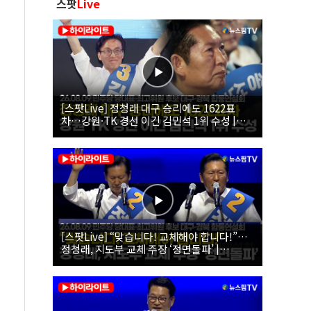
스팟
Live
[스팟Live] 정청래 대구 승리에도 1622표
차…강원·TK 경선 이긴 김민석 1위 수성 |
26.08.09 더불어민주당 당대표·최고위원 후
보 대구·경북 합동연설회
[스팟Live] “맞습니다! 교체해야 합니다!”…
정청래, 지도부 교체 주장 ‘정면돌파’ |
26.08.09 더불어민주당 당대표·최고위원 후
보 대구·경북 합동연설회