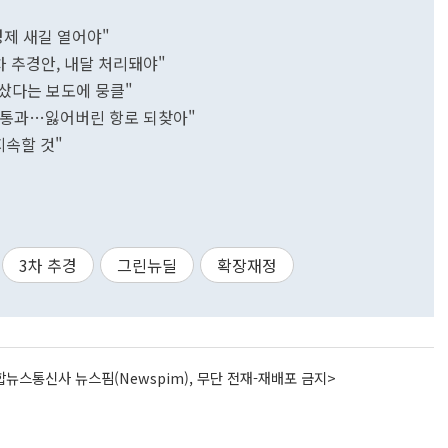
경제 새길 열어야"
차 추경안, 내달 처리돼야"
샀다는 보도에 뭉클"
 통과…잃어버린 항로 되찾아"
지속할 것"
3차 추경
그린뉴딜
확장재정
뉴스통신사 뉴스핌(Newspim), 무단 전재-재배포 금지>