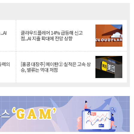
Mute
.AI
클라우드플레어 14% 급등해 신고
점...AI 지출 확대에 전망 상향
 동력의
[홍콩 대장주] 메이퇀② 실적은 고속 상
승, 밸류는 역대 저점