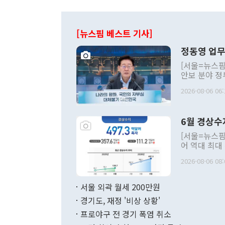
[뉴스핌 베스트 기사]
정동영 업무
[서울=뉴스핌
안보 분야 정
평화공존 발전
2026-08-06 06:
발언 중에는 
언한 것이 있
령은 공개적으
6월 경상수
주의적 희망에
관의 대북 정
[서울=뉴스핌
관 부처 장관
어 역대 최대
관의 무리한 
출 호조로 월
다. [정동영 통일부 장관이 지난달 23일 오후 서울 종로구 정부서울청사에
2026-08-06 08:
료=한국은행] 한국은행이 6일 발표한 '2026년 6월 국제수지(잠정)'에
서 취임 1주년 
면 지난 6월
부 장관 권한
1000만달러
서울 외곽 월세 200만원
발전 구상'을
이에 따라 올
적 갈등 해결
경기도, 재정 '비상 상황'
했다. 경상수
결과 혐오의 
9000만달러
프로야구 전 경기 폭염 취소
년간의 CVI
지 기준 상품