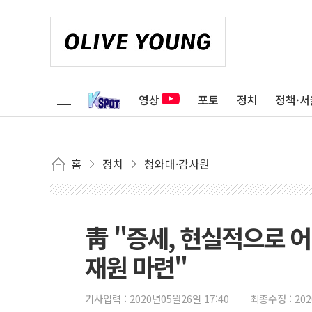
영상
포토
정치
정책·서
홈
정치
청와대·감사원
靑 "증세, 현실적으로
재원 마련"
기사입력 :
2020년05월26일 17:40
최종수정 :
20