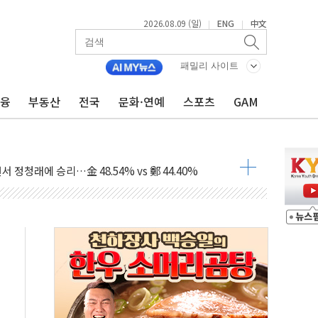
.'두천~하당'·'올미골교' 차량 통행 선제 제한
2026.08.09 (일)
ENG
中文
|
|
부 작업 중 근로자 1명 숨져
철강 AI융합실증센터' 들어선다
패밀리 사이트
대 숨진 채 발견...경찰, 조사 중
금융
부동산
전국
문화·연예
스포츠
GAM
.48%p 차 선두 유지...金 46.01% vs 鄭 44.53%
기 당선...합산득표율 68.63%
해 10대 구속…범행 후 반려견도 죽여
 정청래에 승리…金 48.54% vs 鄭 44.40%
경선 결과...김민석 48.54% 정청래 44.40%
발표...김민석 47.37% 정청래 45.71% 송영길 6.92%
발표...정청래 47.82% 김민석 46.35% 송영길 5.83%
발표...김민석 50.30% 정청래 41.94% 송영길 7.76%
객 400명 맞이…"마음 잇는 시간 되길"
 지급 확정되나…재상고 앞두고 막판 셈법
'행복상자' 전달