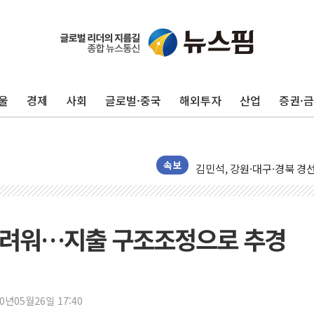
125mm 폭우 쏟아진 울진..
평택 진위면 공장서 탱크 내
포항 블루밸리 국가산단에 '
상주 낙동강 선착장 하류서 50
울
경제
사회
글로벌·중국
해외투자
산업
증권·
[종합] 김민석, 정청래에 누적 1
민주당 경북도당위원장에 오중
인천서 말다툼 중 어머니 살
김민석, 강원·대구·경북 경선서
속보
[속보] 민주, 강원·대구·경북 
[속보] 민주, 경북 경선 결과 
[속보] 민주, 대구 경선 결과 
 어려워…지출 구조조정으로 추경
[속보] 민주, 강원 경선 결과 
정재헌 CEO, SKT 장기고
최태원, 노소영에 9440억
20년05월26일 17:40
하나금융, 명동 소상공인에 