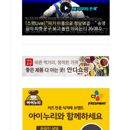
[스팟Live] “자기 이름으로 정당명을…” 송영
길이 피켓 문구 보고 놀란 이유는? | 26.08.09
더불어민주당 당대표·최고위원 후보 대구·경
북 합동연설회