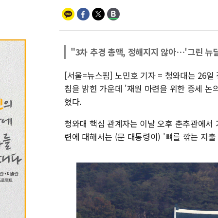
"3차 추경 총액, 정해지지 않아…'그린 뉴
[서울=뉴스핌] 노민호 기자 = 청와대는 26일
침을 밝힌 가운데 '재원 마련을 위한 증세 논
혔다.
청와대 핵심 관계자는 이날 오후 춘추관에서 
련에 대해서는 (문 대통령이) '뼈를 깎는 지출