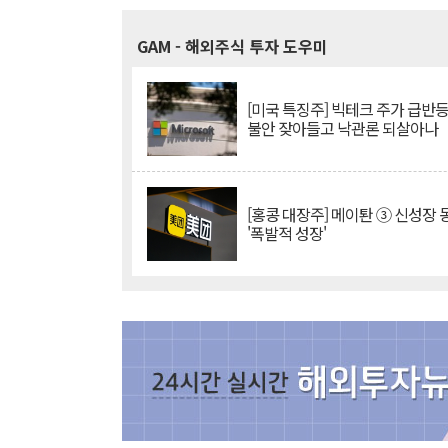
GAM
- 해외주식 투자 도우미
[미국 특징주] 빅테크 주가 급반등..
불안 잦아들고 낙관론 되살아나
[홍콩 대장주] 메이퇀 ③ 신성장
'폭발적 성장'