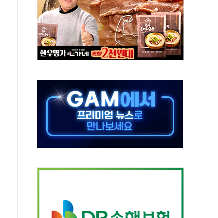
극기 거꾸로' 논란…이틀만에 철거
 예술·체육요원 최대 33% 감축
 역대 최대폭 감소한 9.4%↓…유통업계 양극화 심화
 특사'로 콜롬비아 대통령 취임식 참석
시간당 30mm 강한 비...호우 피해 없어