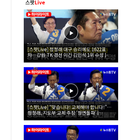
스팟
Live
[스팟Live] 정청래 대구 승리에도 1622표
차…강원·TK 경선 이긴 김민석 1위 수성 |
26.08.09 더불어민주당 당대표·최고위원 후
보 대구·경북 합동연설회
[스팟Live] “맞습니다! 교체해야 합니다!”…
정청래, 지도부 교체 주장 ‘정면돌파’ |
26.08.09 더불어민주당 당대표·최고위원 후
보 대구·경북 합동연설회