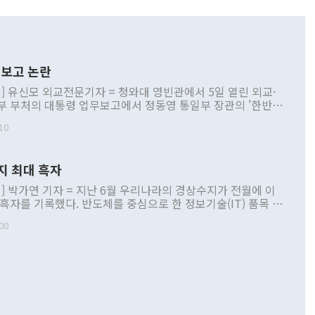
보고 논란
] 유신모 외교전문기자 = 청와대 영빈관에서 5일 열린 외교·
부 부처의 대통령 업무보고에서 정동영 통일부 장관의 '한반도
 구상'과 업무보고 발언이 논란을 빚고 있다. 이날 정 장관의
10
정부 내 조율을 거치지 않은 사안을 정책으로 추진하겠다고 공
는가 하면 사실 관계에 맞지 않은 설명도 있었다. 이재명 대통
로 신중을 기해 달라고 경고했고, 조현 외교부 장관은 '이상
지 최대 흑자
 근거한 비현실적 구상'이라는 비판을 내놨다. 그동안 정 장
책 관련 발언이 물의를 빚은 적은 여러 번 있지만 대통령과 유
] 박가연 기자 = 지난 6월 우리나라의 경상수지가 전월에 이
이 공개적으로 부정적 입장을 표명한 것은 이례적이다. 정 장
 흑자를 기록했다. 반도체를 중심으로 한 정보기술(IT) 품목 수
대북 접근법과 월권을 제어해야 한다는 목소리도 높아지고 있
간 상품수출이 처음으로 1000억달러를 넘어선 영향이다. [자
00
 따르
기자간담회를 하고 있다. [사진=통일부] 2026.07.23 ◆통일
 경상수지는 497억3000만달러 흑자로 집계됐다. 전월(386억
 넘어선 주장 정 장관은 이날 업무보고에서 '한반도 평화공존
)에 이어 두 달 연속 월간 기준 역대 최대 기록을 갈아치웠다.
 설명하면서 이재명 정부 2년차 핵심 과제로 상호 존중·평화
해 상반기 누적 경상수지 흑자는 1910억1000만달러를 기록
·핵 없는 한반도 등 3대 기본 방향을 제시했다. 정 장관은 "대
지 흑자를 견인한 것은 상품수지다. 6월 상품수지는 478억
언어는 멈춰야 한다"면서 주적 용어 대체를 주장했다. 지난 25
 흑자를 기록하며 전월에 이어 역대 최대를 다시 썼다. 국제수
D(완전하고 검증가능하며 되돌릴 수 없는 비핵화) 구도는 이미
수출은 1123억7000만달러로 전년 동월 대비 84.5% 증가하