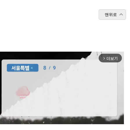
맨위로
더보기
arrow_forward_ios