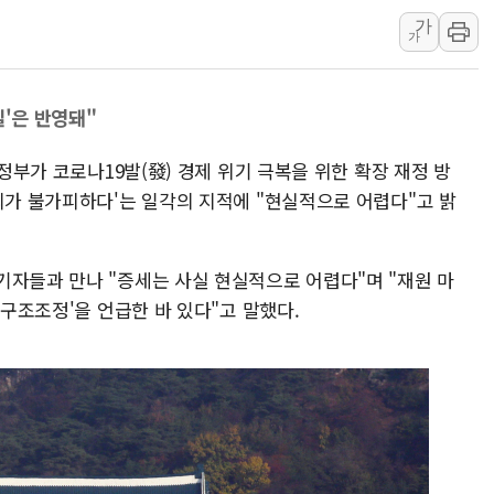
가
인천시 광복절 현수막 '태
가
병무청, 보충역 전면 손질…
홈플러스發 대형마트 판매,
딜'은 반영돼"
윤준병·이해민 의원, '정부
'호우·산사태 주의보' 울진 
 정부가 코로나19발(發) 경제 위기 극복을 위한 확장 재정 방
의가 불가피하다'는 일각의 지적에 "현실적으로 어렵다"고 밝
기자들과 만나 "증세는 사실 현실적으로 어렵다"며 "재원 마
 구조조정'을 언급한 바 있다"고 말했다.