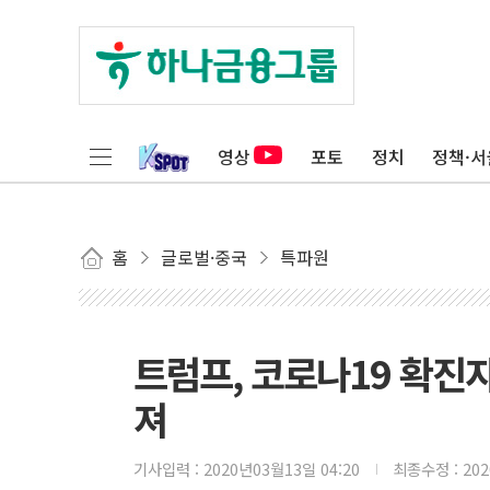
영상
포토
정치
정책·서
홈
글로벌·중국
특파원
트럼프, 코로나19 확진자
져
기사입력 :
2020년03월13일 04:20
최종수정 :
20