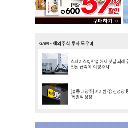
GAM
- 해외주식 투자 도우미
스페이스X, 락업 해제 첫날 되레 급
전날 급락이 '예방주사'
[홍콩 대장주] 메이퇀 ③ 신성장
'폭발적 성장'