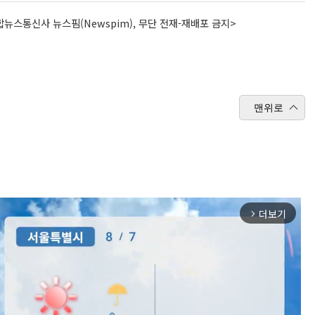
뉴스통신사 뉴스핌(Newspim), 무단 전재-재배포 금지>
맨위로
더보기
arrow_forward_ios