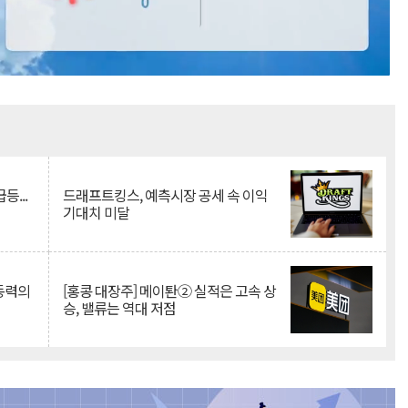
Mute
등...
드래프트킹스, 예측시장 공세 속 이익
기대치 미달
 동력의
[홍콩 대장주] 메이퇀② 실적은 고속 상
승, 밸류는 역대 저점