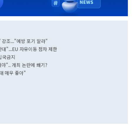
 강조..."예방 포기 말라"
대"...EU 자유이동 점차 제한
 입국금지
[종합]트럼프 "도쿄 올림픽 1년 연기 고려해야".. 개최 논란에 쐐기?
태 매우 좋아"