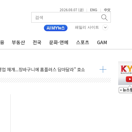
 4중 추돌…1명 심정지·5명 부상
2026.08.07 (금)
ENG
中文
|
|
진화 중...진화헬기 3대 투입
전 사단장 항소심도 징역 3년
패밀리 사이트
출 첫 2000억원 돌파
금융
부동산
전국
문화·연예
스포츠
GAM
4000억 금융 지원
제휴 여행적금 완판
 영업 재개...장바구니에 홈플러스 담아달라" 호소
FO, 금융지주 포용금융 조직개편 신호탄
감사 무마' 유병호 구속 기소
 하락…내린 종목이 두 배 넘어
위…김성환 기후부 장관 "예측범위 벗어나도 즉시대응"
예측"…건설연, AI 위험기상 기술 개발
·인증제도 개선 수혜 기대"
져…대전서 50대 일용직 추락 사망
고 재개발·재건축 촉진하는 것이 부동산 정상화"