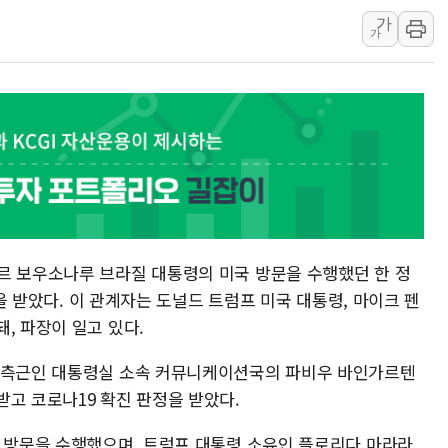
가
[속보] 종합특검, '尹 관
가
AI에 승부 건 네이버…내
日, 4~6월 105조원 환시 
오렌지플래닛 창업재단, 
경찰, '300억대 사기 혐
르 보우소나루 브라질 대통령의 미국 방문을 수행했던 한 정
정을 받았다. 이 관계자는 도널드 트럼프 미국 대통령, 마이크 펜
, 파장이 일고 있다.
의 측근인 대통령실 소속 커뮤니케이션국의 파비우 바인가르텐
받고 코로나19 확진 판정을 받았다.
국 방문을 수행했으며, 트럼프 대통령 소유인 플로리다 마라라