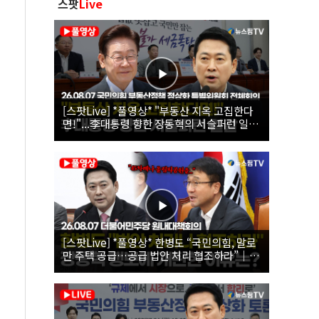
스팟
Live
[스팟Live] *풀영상* "부동산 지옥 고집한다
면!"...李대통령 향한 장동혁의 서슬퍼런 일갈
| 26.08.07 국민의힘 부동산정책 정상화 특별
위원회 전체회의
[스팟Live] *풀영상* 한병도 “국민의힘, 말로
만 주택 공급…공급 법안 처리 협조하라”｜
26.08.07 더불어민주당 원내대책회의