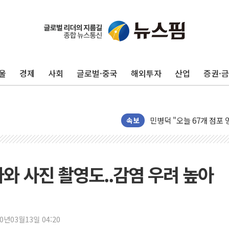
전남광주 화정역 인근 도로
청도 문수리 야산서 산불 
'해병 순직 책임' 임성근 
헥토이노베이션, 상반기 매
울
경제
사회
글로벌·중국
해외투자
산업
증권·
우리은행, 고창해상풍력에 
NH농협은행, 모두투어 
민병덕 "오늘 67개 점포
하나금융이 쏘아 올린 CI
속보
종합특검, '尹 관저 이전 
코스피·코스닥 오전 동반
'입추'인데 연일 찜통더
와 사진 촬영도..감염 우려 높아
"최대 2시간 앞서 침수 
유니슨 "국내생산세액공제
창호 교체하다 난간 무너
20년03월13일 04:20
장동혁 "규제와 대출 풀