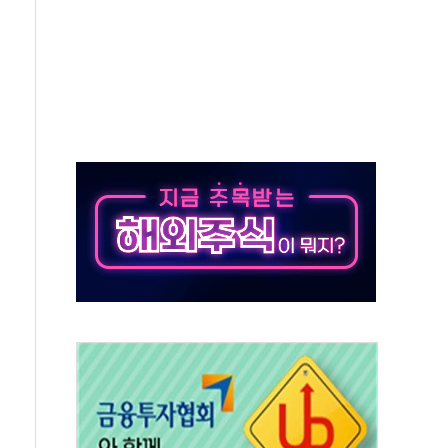
저 이전 감사 무마' 유병호 감사위원 구속 기소
년 AI 팩토리 매출 본격화
개입...4월 말 '56조원' 사상 최대
스타트업 지원 프로그램 성료
의' 차가원 대표 구속 송치