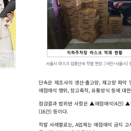
서울시 마스크 집중단속 적발 현장. [사진=서울시] 정광연 
단속은 제조사의 생산·출고량, 재고량 파악
매점매석 행위, 창고축적, 유통방식 등에 대
점검결과 법위반 사항은 ▲매점매석(4건) 
(16건) 등이다.
적발 사례별로는, A업체는 매점매석 금지 고시