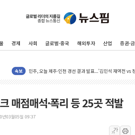
울
경제
사회
글로벌·중국
해외투자
산업
증권·
충북 주말 무더위 지속…청주·진천 35도, 곳곳 소나기
10월 보완수사권 폐지·공소청 출범…피해자들 '범죄 사각
민주, 오늘 제주·인천 경선 결과 발표...'김민석 재역전 vs
한상협, 업계 개인정보 보안 새판 짠다…'자율규제단체' 
속보
뉴욕증시, 고용 쇼크에 금리 인상 우려 후퇴…S&P500 
트럼프, 쿡 연준 이사 해임 재추진…"26일까지 의혹 소명"
유럽증시, 美 고용 예상 밖 부진에 연준 금리 인상 가능성 
스크 매점매석·폭리 등 25곳 적발
미 연준 매파 기세 꺾이나…고용 감소에 9월 동결 전망 우
[종합] 이슬람 수니파 3국, '공동방위협정' 체결… 이스라
20년03월05일 09:37
트럼프, 백신·자폐증 행정명령 검토…"이르면 다음 주"
가
가
美 항소법원, 백악관 무도회장 공사 중단 명령…트럼프 제