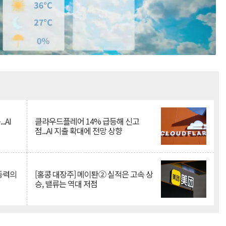
Mute
.AI
클라우드플레어 14% 급등해 신고
점...AI 지출 확대에 전망 상향
 동력의
[홍콩 대장주] 메이퇀② 실적은 고속 상
승, 밸류는 역대 저점