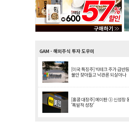
GAM
- 해외주식 투자 도우미
[미국 특징주] 빅테크 주가 급반등..
불안 잦아들고 낙관론 되살아나
[홍콩 대장주] 메이퇀 ③ 신성장
'폭발적 성장'