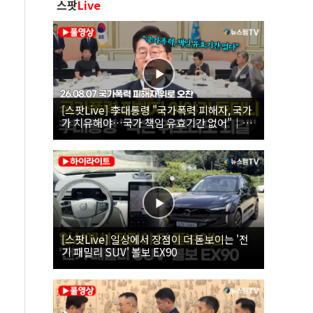
스팟
Live
[스팟Live] 李대통령 "국가폭력 피해자, 국가
가 치유해야…국가 책임 유효기간 없어"｜
26.08.07 국가폭력 피해자 위로 오찬
[스팟Live] 일상에서 장점이 더 돋보이는 '전
기 패밀리 SUV' 볼보 EX90