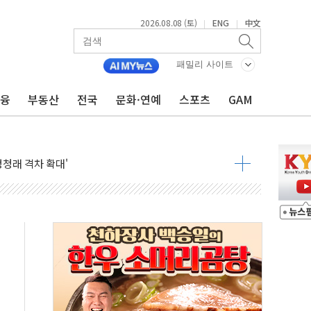
2026.08.08 (토)
ENG
中文
|
|
패밀리 사이트
금융
부동산
전국
문화·연예
스포츠
GAM
지대' 우려
 정청래 격차 확대'
타진
최고치
 요구
낮아지며 상승… STOXX 600 지수는 나흘 연속 최고치
세
엘·이란 위협에 맞설 자체 억지력 강화
동