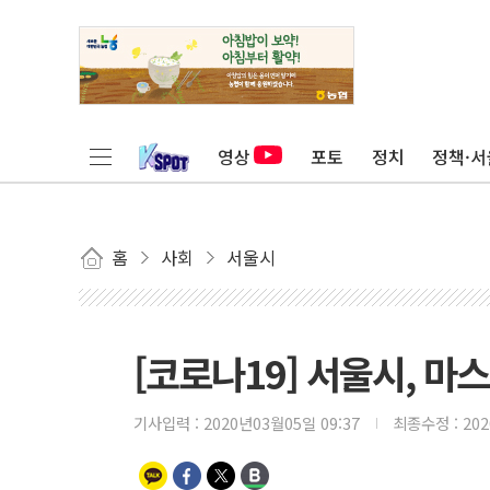
영상
포토
정치
정책·서
홈
사회
서울시
[코로나19] 서울시, 마
기사입력 :
2020년03월05일 09:37
최종수정 :
20