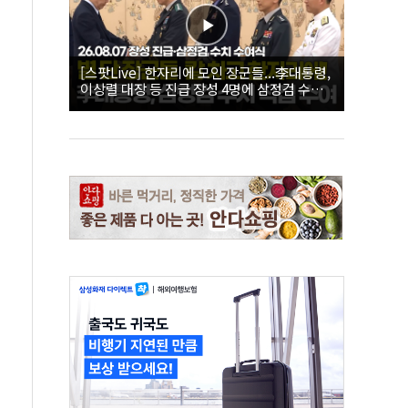
[스팟Live] 한자리에 모인 장군들...李대통령,
이상렬 대장 등 진급 장성 4명에 삼정검 수치
직접 수여｜26.08.07 장성 진급·삼정검 수치
수여식