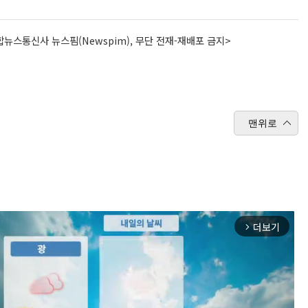
뉴스통신사 뉴스핌(Newspim), 무단 전재-재배포 금지>
맨위로
더보기
arrow_forward_ios