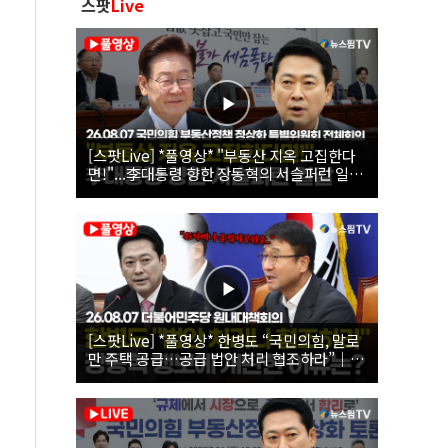
스팟
Live
[스팟Live] *풀영상* "부동산 지옥 고집한다
면!"...李대통령 향한 장동혁의 서슬퍼런 일갈
| 26.08.07 국민의힘 부동산정책 정상화 특별
위원회 전체회의
[스팟Live] *풀영상* 한병도 “국민의힘, 말로
만 주택 공급…공급 법안 처리 협조하라”｜
26.08.07 더불어민주당 원내대책회의