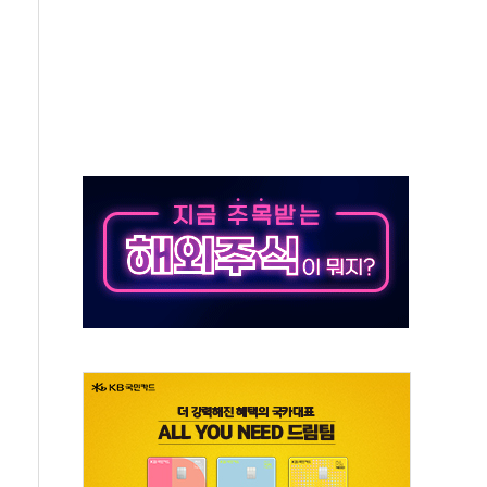
위…김성환 기후부 장관 "예측범위 벗어나도 즉시대응"
예측"…건설연, AI 위험기상 기술 개발
·인증제도 개선 수혜 기대"
져…대전서 50대 일용직 추락 사망
고 재개발·재건축 촉진하는 것이 부동산 정상화"
저 이전 감사 무마' 유병호 감사위원 구속 기소
년 AI 팩토리 매출 본격화
개입...4월 말 '56조원' 사상 최대
스타트업 지원 프로그램 성료
의' 차가원 대표 구속 송치