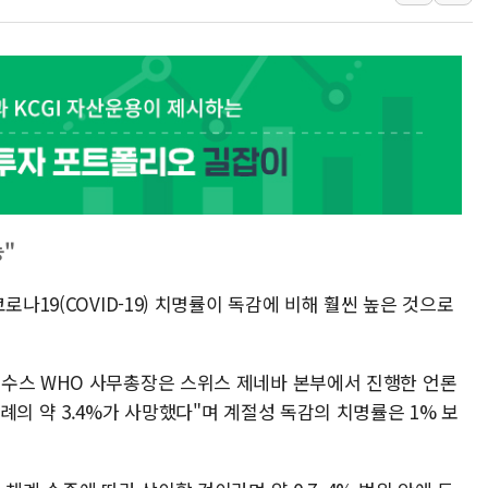
'입추'인데 연일 찜통더
"최대 2시간 앞서 침수 
유니슨 "국내생산세액공제
창호 교체하다 난간 무너
장동혁 "규제와 대출 풀
[속보] 종합특검, '尹 관
AI에 승부 건 네이버…내
日, 4~6월 105조원 환시 
능"
오렌지플래닛 창업재단, 
로나19(COVID-19) 치명률이 독감에 비해 훨씬 높은 것으로
경찰, '300억대 사기 혐
수스 WHO 사무총장은 스위스 제네바 본부에서 진행한 언론
례의 약 3.4%가 사망했다"며 계절성 독감의 치명률은 1% 보