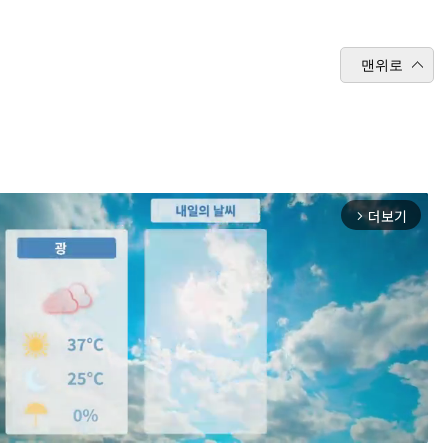
맨위로
더보기
arrow_forward_ios