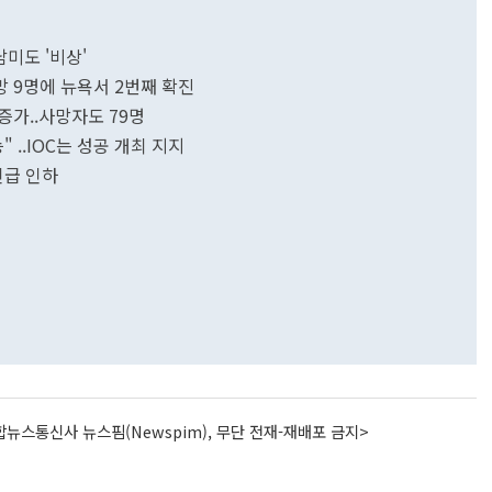
남미도 '비상'
사망 9명에 뉴욕서 2번째 확진
 증가..사망자도 79명
" ..IOC는 성공 개최 지지
긴급 인하
뉴스통신사 뉴스핌(Newspim), 무단 전재-재배포 금지>