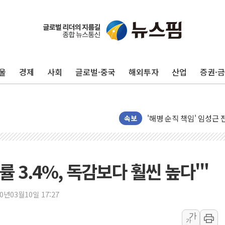
울
경제
사회
글로벌·중국
해외투자
산업
증권·
전남광주 화정역 인근 도로
청도 문수리 야산서 산불 
'해병 순직 책임' 임성근 
속보
헥토이노베이션, 상반기 매
우리은행, 고창해상풍력에 
NH농협은행, 모두투어 
률 3.4%, 독감보다 훨씬 높다'"
민병덕 "오늘 67개 점포
하나금융이 쏘아 올린 CI
20년03월10일 17:27
종합특검, '尹 관저 이전 
코스피·코스닥 오전 동반
가
가