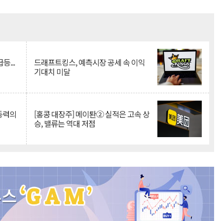
Mute
등...
드래프트킹스, 예측시장 공세 속 이익
기대치 미달
 동력의
[홍콩 대장주] 메이퇀② 실적은 고속 상
승, 밸류는 역대 저점