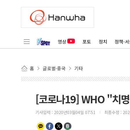
영상
포토
정치
정책·서
홈
글로벌·중국
기타
[코로나19] WHO "치명
기사입력 :
2020년03월04일 07:51
최종수정 :
20