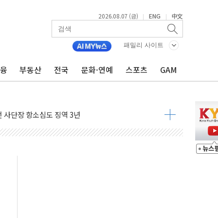
2026.08.07 (금)
ENG
中文
|
|
패밀리 사이트
금융
부동산
전국
문화·연예
스포츠
GAM
 4중 추돌…1명 심정지·5명 부상
진화 중...진화헬기 3대 투입
전 사단장 항소심도 징역 3년
출 첫 2000억원 돌파
4000억 금융 지원
제휴 여행적금 완판
 영업 재개...장바구니에 홈플러스 담아달라" 호소
FO, 금융지주 포용금융 조직개편 신호탄
감사 무마' 유병호 구속 기소
 하락…내린 종목이 두 배 넘어