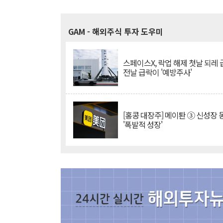
GAM
- 해외주식 투자 도우미
스페이스X, 락업 해제 첫날 되레 급
전날 급락이 '예방주사'
[홍콩 대장주] 메이퇀 ③ 신성장
'폭발적 성장'