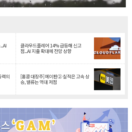
Mute
.AI
클라우드플레어 14% 급등해 신고
점...AI 지출 확대에 전망 상향
 동력의
[홍콩 대장주] 메이퇀② 실적은 고속 상
승, 밸류는 역대 저점