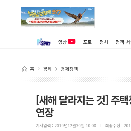
영상
포토
정치
정책·서
홈
경제
경제정책
[새해 달라지는 것] 주
연장
기사입력 :
2019년12월30일 10:00
최종수정 :
20