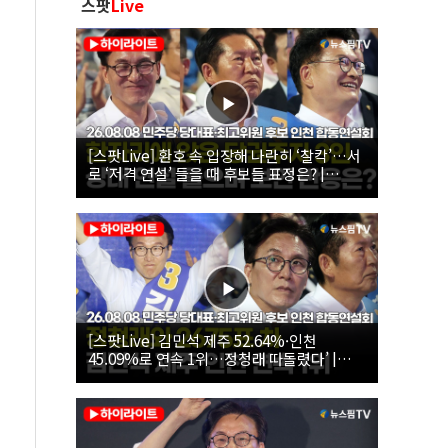
스팟
Live
[스팟Live] 환호 속 입장해 나란히 ‘찰칵’…서
로 ‘저격 연설’ 들을 때 후보들 표정은? |
26.08.08 더불어민주당 당대표·최고위원 후
보 인천 합동연설회
[스팟Live] 김민석 제주 52.64%·인천
45.09%로 연속 1위…정청래 따돌렸다’ |
26.08.08 더불어민주당 당대표·최고위원 후
보 인천 합동연설회