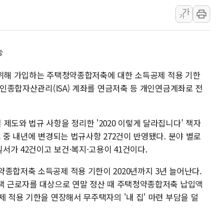
서울 중랑구 주택가서 흉기 난
가
李대통령 "결혼 때문에 손해 
가
여수 오동도 인근 해상서 모
추미애, '위안부' 피해자 기림
능
인천 선재도 갯벌서 해루질 중
련을 위해 가입하는 주택청약종합저축에 대한 소득공제 적용 기한
인천서 말다툼 중 어머니 흉기
 개인종합자산관리(ISA) 계좌를 연금저축 등 개인연금계좌로 전
'화합' 꺼낸 김민석에 '뻔뻔
제도와 법규 사항을 정리한 '2020 이렇게 달라집니다' 책자
도 중 내년에 변경되는 법규사항 272건이 반영됐다. 분야 별로
질서가 42건이고 보건·복지·고용이 41건이다.
종합저축 소득공제 적용 기한이 2020년까지 3년 늘어난다.
주택 근로자를 대상으로 연말 정산 때 주택청약종합저축 납입액
제 적용 기한을 연장해서 무주택자의 '내 집' 마련 부담을 덜