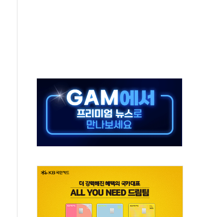
동…60대 남성 2명 숨져
보는 일 없게"…'결혼 페널티' 22개 과제 손본다
터보트 전복…1명 사망·1명 실종
의 날 참석..."국제적 시민 연대로 목소리 내야"
 실종 60대 나흘만에 숨진 채 발견
 살해 10대 아들 체포
' 받아친 정청래…제주 연설서 신경전 고조