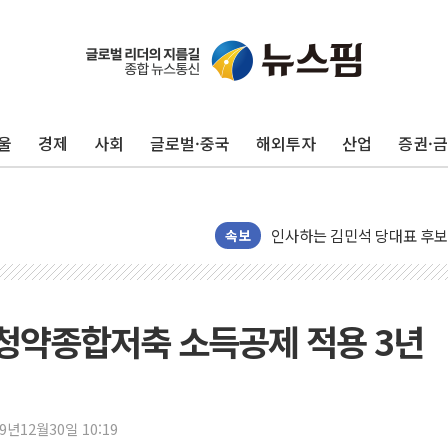
포항시 재난예산 40억 긴급 
울진·영덕 '호우특보'-포항 '
[종합] 김민석, 정청래에 '0.86
울
경제
사회
글로벌·중국
해외투자
산업
증권·
인천 합동연설회 나선 송영길
김민석, 2주차 제주·인천 경선서
인사하는 김민석 당대표 후보
속보
[속보] 민주, 제주·인천 경선 결
[속보] 민주, 인천 경선 결과 발
[속보] 민주, 제주 경선 결과 발
택청약종합저축 소득공제 적용 3년
이번주 국내 주요 금융일정(8.1
美, 이란전 출구전략 만지작
강릉·동해·삼척 시간당 최대 
폐기물 수거하다 참변…60대
19년12월30일 10:19