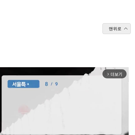
맨위로
더보기
arrow_forward_ios