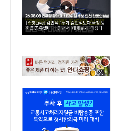
[스팟Live] 김민석 “누가 김민석보다 국정 방
향을 공유했나”…인천서 ‘대체불가’ 외쳤다 |
26.08.08 더불어민주당 당대표·최고위원 후
보 인천 합동연설회