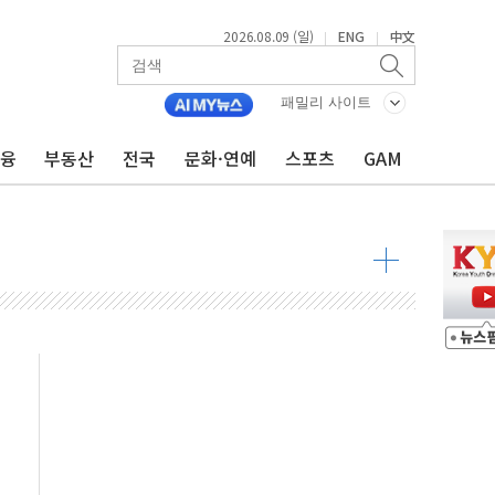
2026.08.09 (일)
ENG
中文
|
|
투입…고수온 양식장 복구·지원 '총력'
산사태 주의보'...경북도, 호우 피해·통제구간 없어
패밀리 사이트
%p' 차 재역전 성공...金 45.42% vs 鄭 44.56%
금융
부동산
전국
문화·연예
스포츠
GAM
·정청래·김민석 당대표 후보
 정청래에 승리...47.75% vs 42.08%
과 발표...김민석 47.75% 정청래 42.08%
표...김민석 45.09% 정청래 43.27% 송영길 11.63%
표...김민석 52.64% 정청래 39.89% 송영길 7.47%
0~8.14)
…공습 한계·탄약 부족 현실화
50㎜ 폭우…강원 동해안 강한 비 이어져
 환경미화원 수거차에 치여 사망