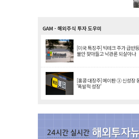
GAM
- 해외주식 투자 도우미
[미국 특징주] 빅테크 주가 급반등..
불안 잦아들고 낙관론 되살아나
[홍콩 대장주] 메이퇀 ③ 신성장
'폭발적 성장'