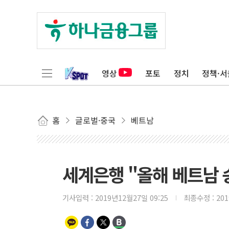
영상
포토
정치
정책·서
홈
글로벌·중국
베트남
세계은행 "올해 베트남 송
기사입력 :
2019년12월27일 09:25
최종수정 :
20