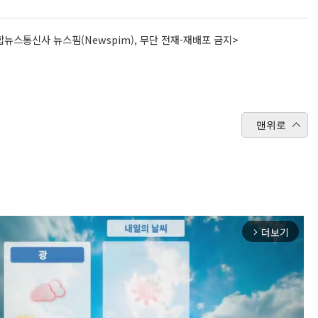
뉴스통신사 뉴스핌(Newspim), 무단 전재-재배포 금지>
맨위로
더보기
arrow_forward_ios