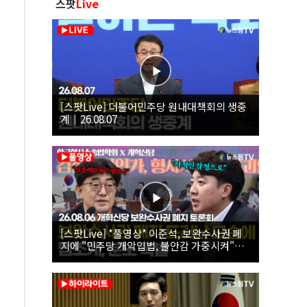
스팟
Live
[스팟Live] 더불어민주당 원내대책회의 생중
계｜26.08.07
[스팟Live] *풀영상* 이준석, 보완수사권 폐
지에 "민주당 개악입법, 불안감 가중시켜"｜
26.08.06 개혁신당 보완수사권 폐지 토론회