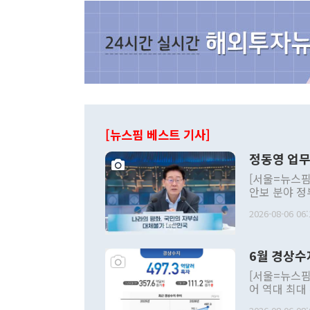
[뉴스핌 베스트 기사]
정동영 업무
[서울=뉴스핌
안보 분야 정
평화공존 발전
2026-08-06 06:
발언 중에는 
언한 것이 있
령은 공개적으
6월 경상수
주의적 희망에
관의 대북 정
[서울=뉴스핌
관 부처 장관
어 역대 최대
관의 무리한 
출 호조로 월