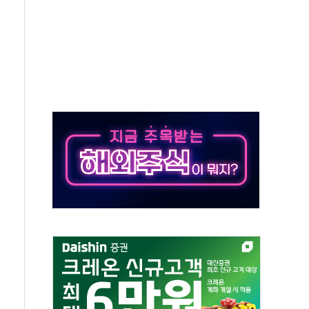
환자 208명…누적 사망자 23명·가축 83만마리 폐사
이츠와 손잡고 퀵커머스 확대
수 유입…프리마켓 대형주 소폭 반등
프 'TACO' 조롱 "쇼외교...더 이상 필요 없다"
 오뚜기몰 대잔치' …경품·할인 혜택 풍성
로 숨 고르기…매출 16% 늘고 영업이익은 제자리
그, '직잭뷰티 페스타'…최대 91% 할인
 인천공항서 '팔도음식대전'
취약계층 위해 53억원 상당 통큰 기부
이떡 제조업 '생계형 적합업종' 재지정...5년 더 보호