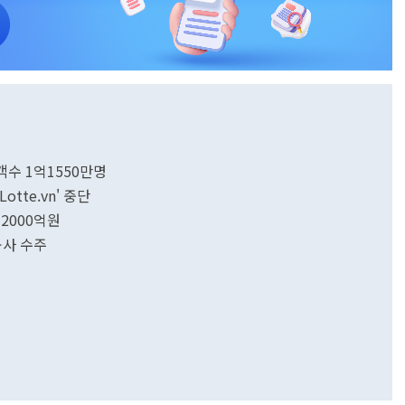
객수 1억1550만명
tte.vn' 중단
조2000억원
공사 수주