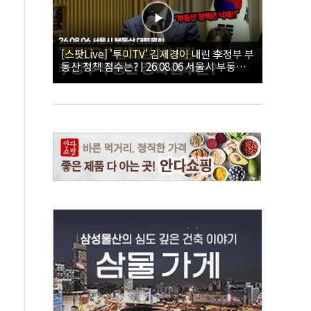
[스팟Live] '투미TV' 김제경이 내린 李정부 부
동산 정책 점수는? | 26.08.06 서울시 부동산
대토론회