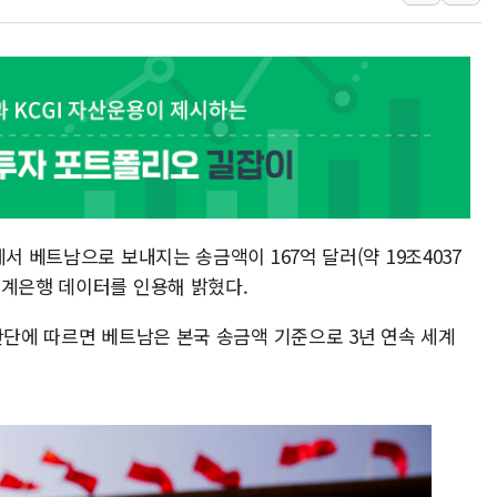
폭염에 하루 온열질
세븐일레븐, 쿠팡
[특징주] 저가 매
이란 협상단장, 트럼
오뚜기, '2026
네이버, AI 투자
카카오스타일 지그재
풀무원푸드앤컬처,
서 베트남으로 보내지는 송금액이 167억 달러(약 19조4037
애경산업, 서울시 
세계은행 데이터를 인용해 밝혔다.
중기부, 떡국·떡볶
난단에 따르면 베트남은 본국 송금액 기준으로 3년 연속 세계