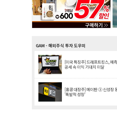
GAM
- 해외주식 투자 도우미
[미국 특징주] 드래프트킹스, 예
공세 속 이익 기대치 미달
[홍콩 대장주] 메이퇀 ③ 신성장
'폭발적 성장'