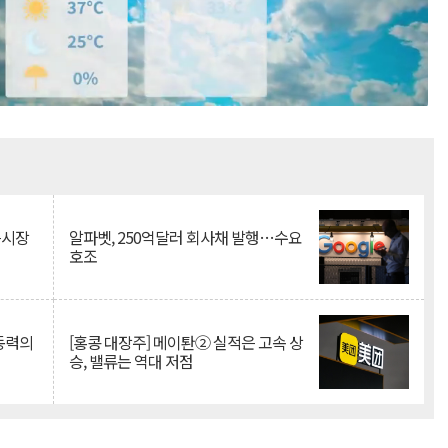
Mute
측시장
알파벳, 250억달러 회사채 발행…수요
호조
 동력의
[홍콩 대장주] 메이퇀② 실적은 고속 상
승, 밸류는 역대 저점