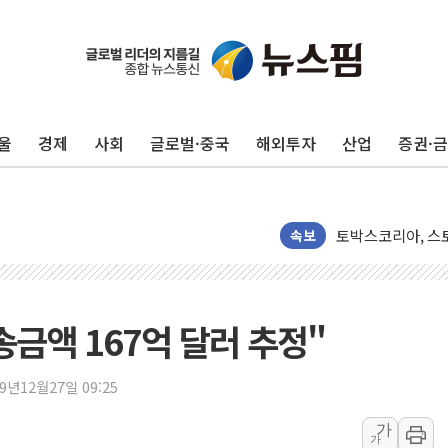
울
경제
사회
글로벌·중국
해외투자
산업
증권·
"유니셈, 메모리 
샤페론, 임시주총서
토박스코리아, 스토
속보
29CM, 홈·라이
새온, '자율주행자
오에스피, '세계 
금액 167억 달러 추정"
사우디 "북·남서 
GLN인터내셔널, 
19년12월27일 09:25
에이치시티 "에이
에스트래픽, LS 
가
가