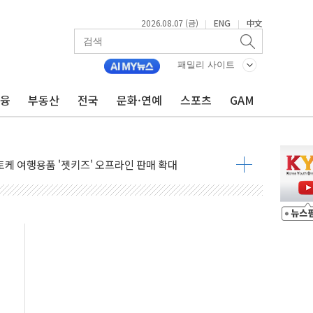
2026.08.07 (금)
ENG
中文
|
|
패밀리 사이트
금융
부동산
전국
문화·연예
스포츠
GAM
투자 재개·원가 안정화 '겹호재'" - 신한투자
 5대1 액면병합 의결
케 여행용품 '젯키즈' 오프라인 판매 확대
프스타일 기획전 '이구홈위크' …최대 90% 할인
동차 AI 미션 챌린지' 성료
고양이의 날' 맞아 네이버와 대규모 프로모션
이란 지휘 아래 동시 공격 임박…에너지·항만 표적"
방한 외국인 QR결제 서비스 확장 나선다
치엔에이치바이오, 휴믹 흡수합병 완료"
일렉트릭 철도신호 사업 인수 계약