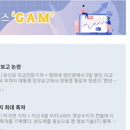
보고 논란
] 유신모 외교전문기자 = 청와대 영빈관에서 5일 열린 외교·
부 부처의 대통령 업무보고에서 정동영 통일부 장관의 '한반도
 구상'과 업무보고 발언이 논란을 빚고 있다. 이날 정 장관의
10
정부 내 조율을 거치지 않은 사안을 정책으로 추진하겠다고 공
는가 하면 사실 관계에 맞지 않은 설명도 있었다. 이재명 대통
로 신중을 기해 달라고 경고했고, 조현 외교부 장관은 '이상
지 최대 흑자
 근거한 비현실적 구상'이라는 비판을 내놨다. 그동안 정 장
책 관련 발언이 물의를 빚은 적은 여러 번 있지만 대통령과 유
] 박가연 기자 = 지난 6월 우리나라의 경상수지가 전월에 이
이 공개적으로 부정적 입장을 표명한 것은 이례적이다. 정 장
 흑자를 기록했다. 반도체를 중심으로 한 정보기술(IT) 품목 수
대북 접근법과 월권을 제어해야 한다는 목소리도 높아지고 있
간 상품수출이 처음으로 1000억달러를 넘어선 영향이다. [자