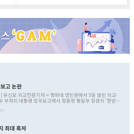
보고 논란
] 유신모 외교전문기자 = 청와대 영빈관에서 5일 열린 외교·
부 부처의 대통령 업무보고에서 정동영 통일부 장관의 '한반도
 구상'과 업무보고 발언이 논란을 빚고 있다. 이날 정 장관의
10
정부 내 조율을 거치지 않은 사안을 정책으로 추진하겠다고 공
는가 하면 사실 관계에 맞지 않은 설명도 있었다. 이재명 대통
로 신중을 기해 달라고 경고했고, 조현 외교부 장관은 '이상
지 최대 흑자
 근거한 비현실적 구상'이라는 비판을 내놨다. 그동안 정 장