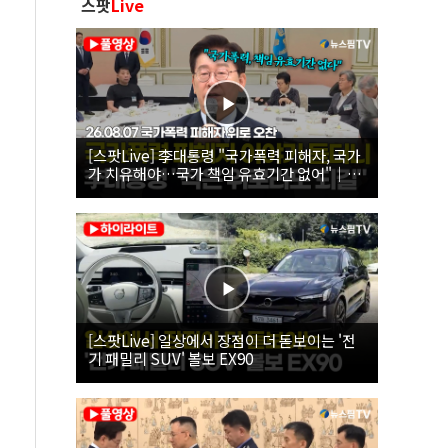
스팟
Live
[스팟Live] 李대통령 "국가폭력 피해자, 국가
가 치유해야…국가 책임 유효기간 없어"｜
26.08.07 국가폭력 피해자 위로 오찬
[스팟Live] 일상에서 장점이 더 돋보이는 '전
기 패밀리 SUV' 볼보 EX90