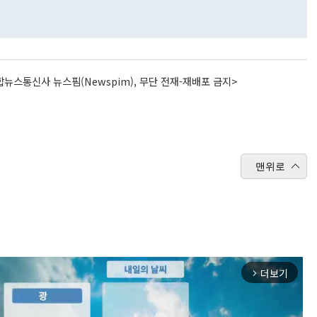
뉴스통신사 뉴스핌(Newspim), 무단 전재-재배포 금지>
맨위로
더보기
arrow_forward_ios