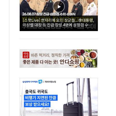
[스팟Live] 한자리에 모인 장군들...李대통령,
이상렬 대장 등 진급 장성 4명에 삼정검 수치
직접 수여｜26.08.07 장성 진급·삼정검 수치
수여식