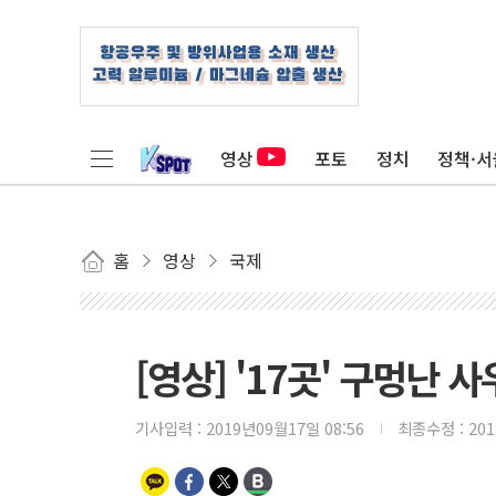
영상
포토
정치
정책·서
홈
영상
국제
[영상] '17곳' 구멍난
기사입력 :
2019년09월17일 08:56
최종수정 :
20