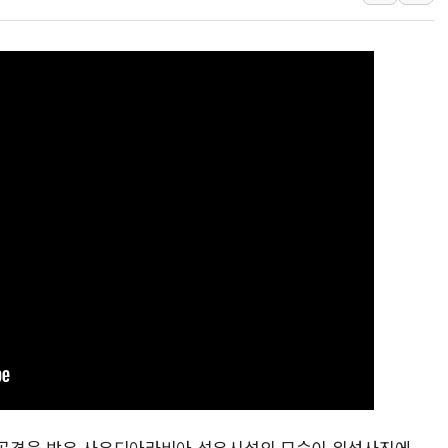
SK증권, 비대면 고객 대상
통합위, 'AI 포용사회'·
코웨이, 2분기 영업익 2
[마감시황] 코스피, 7주 연
중수청 임용설명회에 검사 1
[컨콜] 롯데케미칼, "하반
안동 송천동 양봉장 화재 야
컴투스, 제우스: 오만의 
취재진 질의에 답하는 김태
목동8단지 현설에 대우·DL
의 공격을 받은 사우디아라비아 석유시설의 모습이 위성사진에