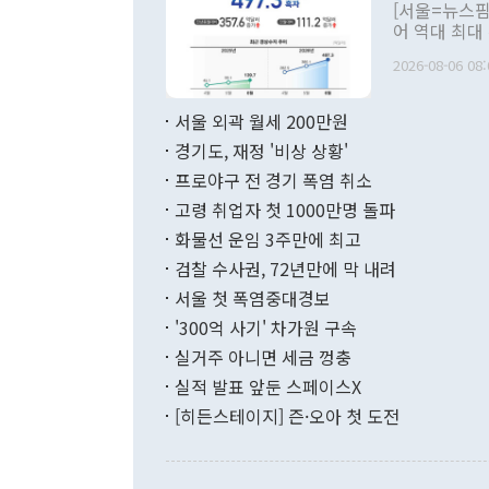
관의 대북 정
[서울=뉴스핌
관 부처 장관
어 역대 최대
관의 무리한 
출 호조로 월
다. [정동영 통일부 장관이 지난달 23일 오후 서울 종로구 정부서울청사에
2026-08-06 08:
료=한국은행] 한국은행이 6일 발표한 '2026년 6월 국제수지(잠정)'에
서 취임 1주년 
면 지난 6월
부 장관 권한
1000만달러
서울 외곽 월세 200만원
발전 구상'을
이에 따라 올
적 갈등 해결
경기도, 재정 '비상 상황'
했다. 경상수
결과 혐오의 
9000만달러
프로야구 전 경기 폭염 취소
년간의 CVI
지 기준 상품
고령 취업자 첫 1000만명 돌파
무너졌다고도 
며 월간 기준
현실을 바꾸는
달러로 38.
화물선 운임 3주만에 최고
를 평화 체제
196.9% 급
검찰 수사권, 72년만에 막 내려
함께 4자 대
수출은 160
지만 이 대통
서울 첫 폭염중대경보
(18.6%) 
화공존 정책이
했다. 통관 기
'300억 사기' 차가원 구속
다"고 지적했
(16.4%)
투리가 잡혀 
실거주 아니면 세금 껑충
월(-10억9
쁜 상황이 초
증가와 유류할
실적 발표 앞둔 스페이스X
9·19 군사
기록했지만 
[히든스테이지] 즌·오아 첫 도전
"우리의 선의
로 전환됐다.
으로 약간의 의문
를 기록해 전
관은 업무보고
는 배당수입
주의에 근거한
줄면서 25억