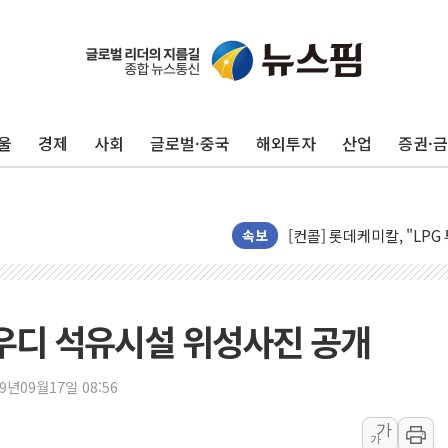
울
경제
사회
글로벌·중국
해외투자
산업
증권·
준공업지역 용적률 400
현대해상, 유튜브 양육 콘
[컨콜] 롯데케미칼, "LP
속보
대형 저축은행 4%대 예금
서울 노원 40.2도…8년 만
한전, 한전기술지주 출범
 사우디 석유시설 위성사진 공개
SK하이닉스, 용인·청주에
[중국증시 마감] CPO∙PC
19년09월17일 08:56
[ETF 시황] 2차전지 E
[컨콜] 롯데케미칼 "대산
가
가