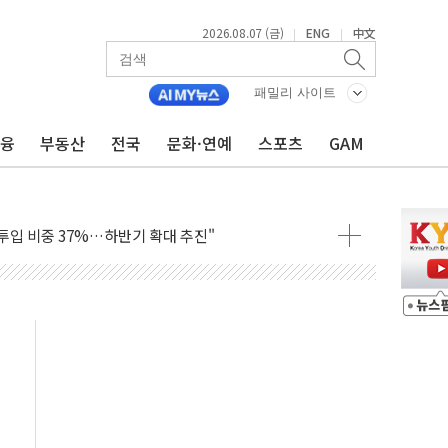
2026.08.07 (금)
ENG
中文
|
|
패밀리 사이트
금융
부동산
전국
문화·연예
스포츠
GAM
% 적용하니…재건축보다 재개발 사업성 개선↑
텐츠 '소셜아이어워드' 대상 수상
G 투입 비중 37%…하반기 확대 추진"
 사라진다, OK·애큐온·페퍼만 남아
에 서울서 40도 넘어
…에너지 유니콘기업 본격 육성
 54조 투자…D램·낸드 동시 증설
B∙CRO가 이끈 '기술주 상승장'
TF 급등, SK하이닉스 레버리지는 급락
·여수 사업재편 완료시 재무구조 개선 기대"