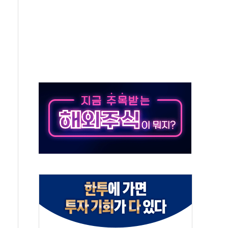
 '수수료 평생 우대' 이벤트 진행
'청년 자산격차 해소' 특위 출범…"소외되는 계층 없도록"
532억…신제품 효과에 실적 호조
속 하락…외국인 매도에 6258.77
10명 등 1100명 참석...인사·처우 관심
기 기초화학 가격 강세 완화"
산으로 확산...헬기 3대 투입 진화 중
신 쇼케이스
우 에이버튼 CD
·GS·현산 참여…'공사비 인상 차단' 조건