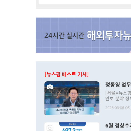
[뉴스핌 베스트 기사]
정동영 업무
[서울=뉴스핌
안보 분야 정
평화공존 발전
2026-08-06 06:
발언 중에는 
언한 것이 있
령은 공개적으
6월 경상수
주의적 희망에