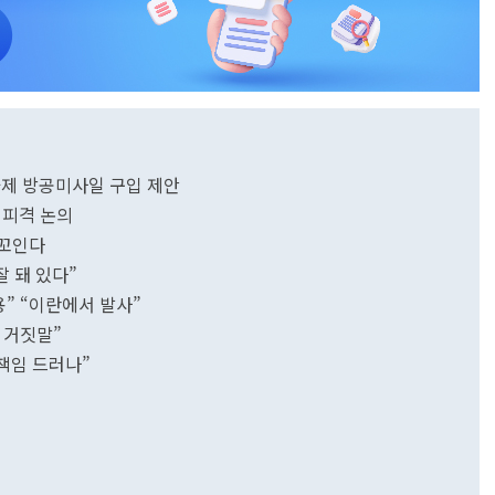
아제 방공미사일 구입 제안
 피격 논의
 꼬인다
잘 돼 있다”
” “이란에서 발사”
 거짓말”
책임 드러나”