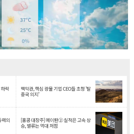
Mute
 하락
백악관, 핵심 광물 기업 CEO들 초청 '탈
중국 의지'
 동력의
[홍콩 대장주] 메이퇀② 실적은 고속 상
승, 밸류는 역대 저점