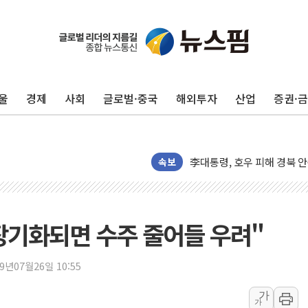
포스코홀딩스, 포스코인터·D
태국 학교서 중학생 총기 난사
40.2도 찍은 서울 등 폭염
울
경제
사회
글로벌·중국
해외투자
산업
증권·
"文정부 악몽 재현 안돼"..
신세계사이먼 '대구 프리미엄 
李대통령, 호우 피해 경북 
'변기 수리' 집주인에게 흉기
속보
워트, 상반기 영업이익 30
프롬바이오, 10일 거래 재
NH농협생명, 농작업 중 온
장기화되면 수주 줄어들 우려"
아바코, 2분기 매출 120억원
랩지노믹스 "디엑솜과 美 암
19년07월26일 10:55
보로노이, 폐암 치료제 'VRN
가
가
푸본현대생명, 육군 3군단과