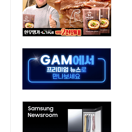
보험' 6개월 배타적사용권 획득
 상폐 위기…관리종목 우려 지정예고 총 63개
경쟁률… 실수요자 관심
 26일 출시, 유저의 캐릭터가 AI로 플레이한다
혜택 얻는 피드코인 이벤트 진행
5년 내 9만가구 순증...이주 대란도 제한적