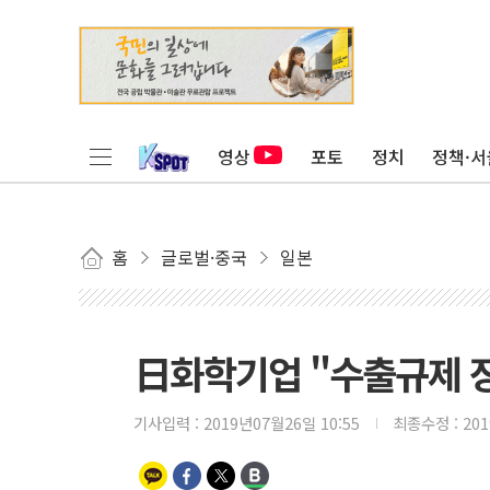
영상
포토
정치
정책·서
홈
글로벌·중국
일본
日화학기업 "수출규제 
기사입력 :
2019년07월26일 10:55
최종수정 :
20