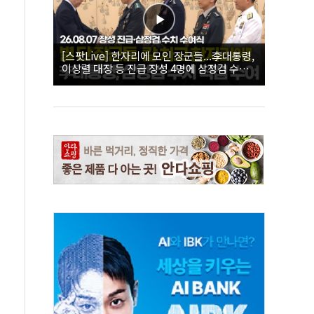
[스팟Live] 한자리에 모인 장군들...李대통령,
이상렬 대장 등 진급 장성 4명에 삼정검 수치
직접 수여｜26.08.07 장성 진급·삼정검 수치
수여식