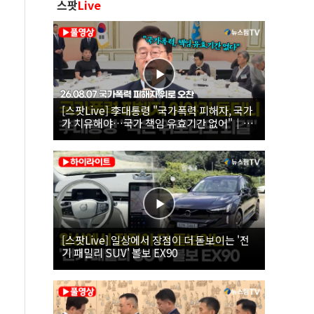
스팟
Live
[스팟Live] 李대통령 "국가폭력 피해자, 국가
가 치유해야…국가 책임 유효기간 없어"｜
26.08.07 국가폭력 피해자 위로 오찬
[스팟Live] 일상에서 장점이 더 돋보이는 '전
기 패밀리 SUV' 볼보 EX90