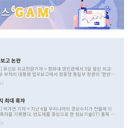
보고 논란
] 유신모 외교전문기자 = 청와대 영빈관에서 5일 열린 외교·
부 부처의 대통령 업무보고에서 정동영 통일부 장관의 '한반도
 구상'과 업무보고 발언이 논란을 빚고 있다. 이날 정 장관의
10
정부 내 조율을 거치지 않은 사안을 정책으로 추진하겠다고 공
는가 하면 사실 관계에 맞지 않은 설명도 있었다. 이재명 대통
로 신중을 기해 달라고 경고했고, 조현 외교부 장관은 '이상
지 최대 흑자
 근거한 비현실적 구상'이라는 비판을 내놨다. 그동안 정 장
책 관련 발언이 물의를 빚은 적은 여러 번 있지만 대통령과 유
] 박가연 기자 = 지난 6월 우리나라의 경상수지가 전월에 이
이 공개적으로 부정적 입장을 표명한 것은 이례적이다. 정 장
 흑자를 기록했다. 반도체를 중심으로 한 정보기술(IT) 품목 수
대북 접근법과 월권을 제어해야 한다는 목소리도 높아지고 있
간 상품수출이 처음으로 1000억달러를 넘어선 영향이다. [자
00
 따르