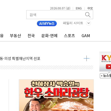
2026.08.07 (금)
ENG
中文
|
|
X 지분 일부 매각
...최소 7명 사망
패밀리 사이트
중대경보 해제…누적 온열질환자 2872명
금융
부동산
전국
문화·연예
스포츠
GAM
.李 부동산 세제안에 與 내부서 '총선·대선 직격탄' 우려
아울렛' 건립 '본궤도'
안동·의성 특별재난지역 선포
 휘두른 30대 세입자…경찰, 현행범 체포
억원
개…"재무구조 개편"
열질환 보장…폭염기 신속 보상 강화
 진단 분야 독점 라이선스 계약"
11' 캐나다 IND 신청
 군 장병 금융교육·전역 지원 협약