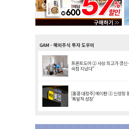
GAM
- 해외주식 투자 도우미
프론트도어 ② 사상 최고가 경신
곡점 지났다"
[홍콩 대장주] 메이퇀 ③ 신성장
'폭발적 성장'