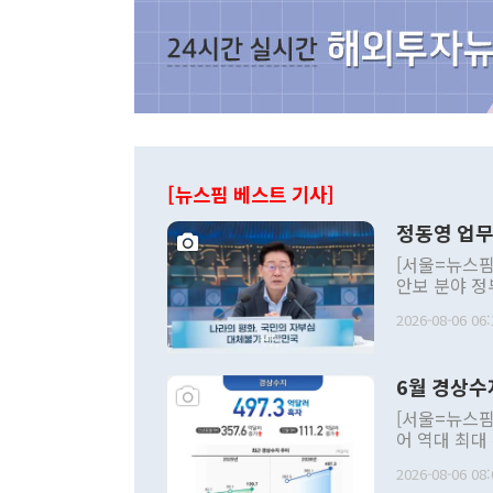
[뉴스핌 베스트 기사]
정동영 업무
[서울=뉴스핌
안보 분야 정
평화공존 발전
2026-08-06 06:
발언 중에는 
언한 것이 있
령은 공개적으
6월 경상수
주의적 희망에
관의 대북 정
[서울=뉴스핌
관 부처 장관
어 역대 최대
관의 무리한 
출 호조로 월
다. [정동영 통일부 장관이 지난달 23일 오후 서울 종로구 정부서울청사에
2026-08-06 08:
료=한국은행] 한국은행이 6일 발표한 '2026년 6월 국제수지(잠정)'에