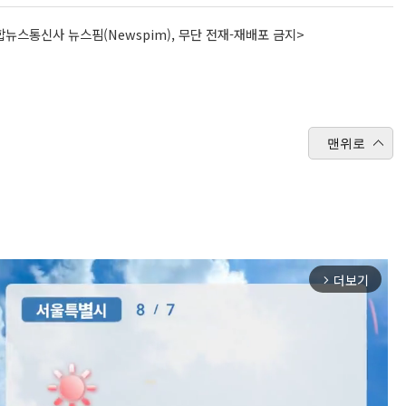
뉴스통신사 뉴스핌(Newspim), 무단 전재-재배포 금지>
맨위로
더보기
arrow_forward_ios