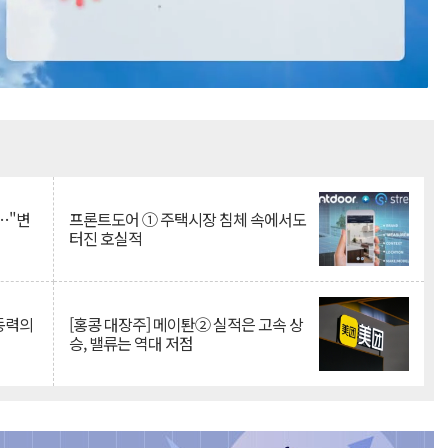
Mute
…"변
프론트도어 ① 주택시장 침체 속에서도
터진 호실적
 동력의
[홍콩 대장주] 메이퇀② 실적은 고속 상
승, 밸류는 역대 저점