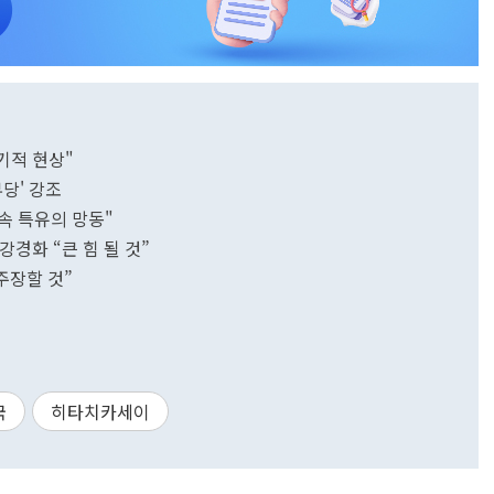
기적 현상"
당' 강조
속 특유의 망동"
경화 “큰 힘 될 것”
주장할 것”
국
히타치카세이