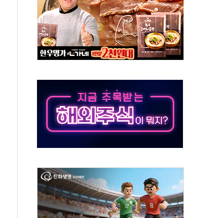
 역대 최대폭 감소한 9.4%↓…유통업계 양극화 심화
 특사'로 콜롬비아 대통령 취임식 참석
시간당 30mm 강한 비...호우 피해 없어
방…野 "청년 우롱 기괴" vs 與 "송구한 해프닝"
 2026'서 어린이 과학연극 2편 수상
우스' 잠실점, 직장인 핫플레이스로 부상
정 조율 완료…초고가·비거주 1주택 등 여론 수렴"