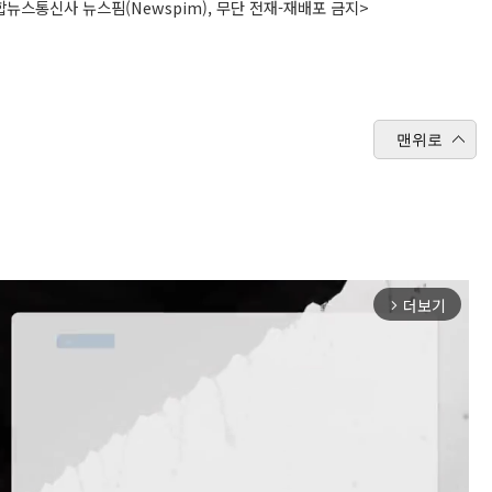
뉴스통신사 뉴스핌(Newspim), 무단 전재-재배포 금지>
맨위로
더보기
arrow_forward_ios