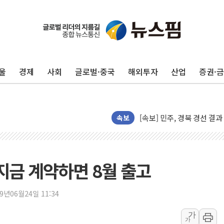
[종합] 김민석, 정청래에 누적 '
민주당 경북도당위원장에 오중
울
경제
사회
글로벌·중국
해외투자
산업
증권·
인천서 말다툼 중 어머니 살
김민석, 강원·대구·경북 경선서
[속보] 민주, 강원·대구·경북 
[속보] 민주, 경북 경선 결과 
속보
[속보] 민주, 대구 경선 결과 
[속보] 민주, 강원 경선 결과 
정재헌 CEO, SKT 장기고
지금 계약하면 8월 출고
최태원, 노소영에 9440억
하나금융, 명동 소상공인에 
19년06월24일 11:34
인천시 광복절 현수막 '태
가
병무청, 보충역 전면 손질…
가