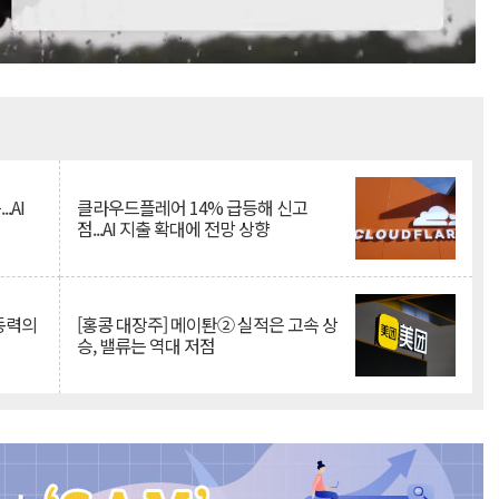
Mute
.AI
클라우드플레어 14% 급등해 신고
점...AI 지출 확대에 전망 상향
 동력의
[홍콩 대장주] 메이퇀② 실적은 고속 상
승, 밸류는 역대 저점