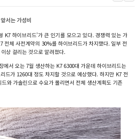
홈플러스發 대형마트 판매,
윤준병·이해민 의원, '정부
린 앞서는 가성비
'호우·산사태 주의보' 울진 
형 K7 하이브리드’가 큰 인기를 모으고 있다. 경쟁력 있는 가
여야, 황희 '버스 하우스' 공
7 전체 사전계약의 30%를 하이브리드가 차지했다. 일부 전
풀무원재단, '국제과학연극제
 이상 걸리는 것으로 알려졌다.
현대그린푸드 '텍사스로드하
與 "세제개편안 8월 말 당
장에서 오는 7월 생산하는 K7 6300대 가운데 하이브리드는
브리드가 1260대 정도 차지할 것으로 예상했다. 하지만 K7 전
리드와 가솔린으로 수요가 몰리면서 전체 생산계획도 기존