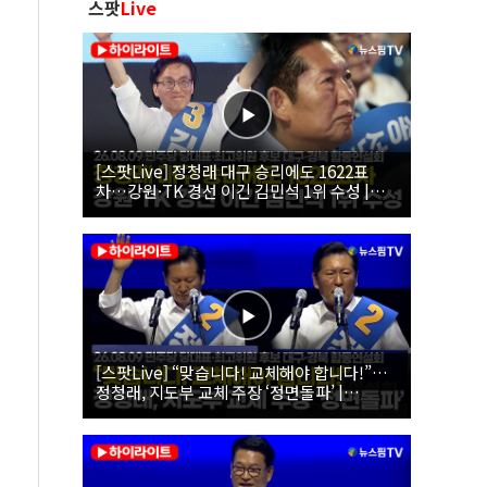
스팟
Live
[스팟Live] 정청래 대구 승리에도 1622표
차…강원·TK 경선 이긴 김민석 1위 수성 |
26.08.09 더불어민주당 당대표·최고위원 후
보 대구·경북 합동연설회
[스팟Live] “맞습니다! 교체해야 합니다!”…
정청래, 지도부 교체 주장 ‘정면돌파’ |
26.08.09 더불어민주당 당대표·최고위원 후
보 대구·경북 합동연설회