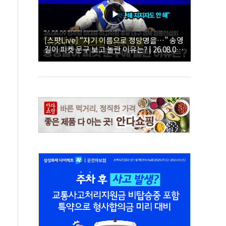
[스팟Live] “자기 이름으로 정당명을…” 송영
길이 피켓 문구 보고 놀란 이유는? | 26.08.09
더불어민주당 당대표·최고위원 후보 대구·경
북 합동연설회