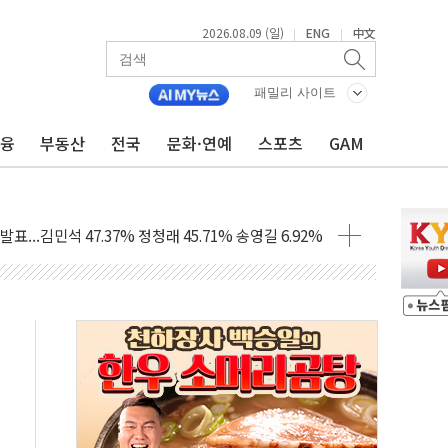
2026.08.09 (일)
ENG
中文
|
|
1.48%p' 차 선두 유지...金 46.01% vs 鄭 44.53%
패밀리 사이트
기 당선...합산득표율 68.63%
금융
부동산
전국
문화·연예
스포츠
GAM
해 10대 구속…범행 후 반려견도 죽여
 정청래에 승리…金 48.54% vs 鄭 44.40%
경선 결과...김민석 48.54% 정청래 44.40%
발표...김민석 47.37% 정청래 45.71% 송영길 6.92%
발표...정청래 47.82% 김민석 46.35% 송영길 5.83%
발표...김민석 50.30% 정청래 41.94% 송영길 7.76%
객 400명 맞이…"마음 잇는 시간 되길"
 지급 확정되나…재상고 앞두고 막판 셈법
'행복상자' 전달
극기 거꾸로' 논란…이틀만에 철거
 예술·체육요원 최대 33% 감축