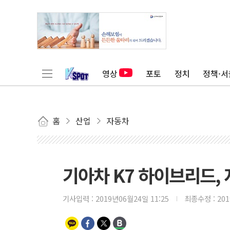
영상
포토
정치
정책·서
홈
산업
자동차
기아차 K7 하이브리드, 
기사입력 :
2019년06월24일 11:25
최종수정 :
20