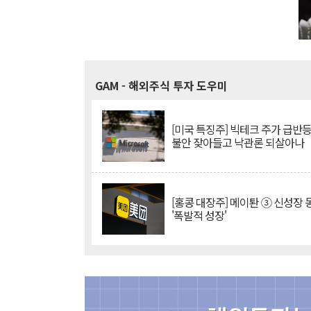
GAM
- 해외주식 투자 도우미
[미국 특징주] 빅테크 주가 급반등..
불안 잦아들고 낙관론 되살아나
[홍콩 대장주] 메이퇀 ③ 신성장
'폭발적 성장'