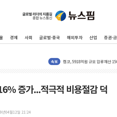
울
경제
사회
글로벌·중국
해외투자
산업
증권·
수박으로 여름 나는 하마
전남광주 구례 산불 32분 만에 주
캠코, 5918억원 규모 압류재산 15
속보
[시승기] 공간·승차감 잡은 볼보 E
가오픈한 홈플러스
돌아온 홈플러스
16% 증가...적극적 비용절감 덕
[종합] 청도 흥선리 야산 산불 1
한미 법카 제보자 "신동국과 무관
라인게임즈, '콰이어트' 테스트 참
19년04월12일 21:24
에어로케이항공, 청주-중국 청두 노