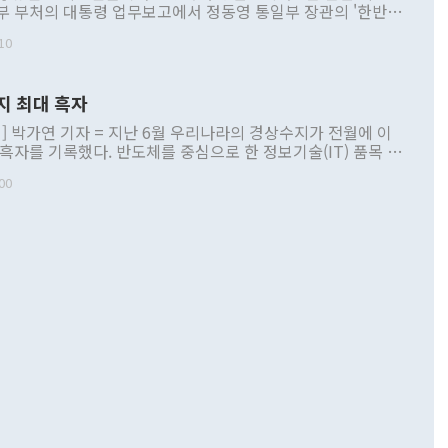
부 부처의 대통령 업무보고에서 정동영 통일부 장관의 '한반도
 구상'과 업무보고 발언이 논란을 빚고 있다. 이날 정 장관의
10
정부 내 조율을 거치지 않은 사안을 정책으로 추진하겠다고 공
는가 하면 사실 관계에 맞지 않은 설명도 있었다. 이재명 대통
로 신중을 기해 달라고 경고했고, 조현 외교부 장관은 '이상
지 최대 흑자
 근거한 비현실적 구상'이라는 비판을 내놨다. 그동안 정 장
책 관련 발언이 물의를 빚은 적은 여러 번 있지만 대통령과 유
] 박가연 기자 = 지난 6월 우리나라의 경상수지가 전월에 이
이 공개적으로 부정적 입장을 표명한 것은 이례적이다. 정 장
 흑자를 기록했다. 반도체를 중심으로 한 정보기술(IT) 품목 수
대북 접근법과 월권을 제어해야 한다는 목소리도 높아지고 있
간 상품수출이 처음으로 1000억달러를 넘어선 영향이다. [자
00
 따르
기자간담회를 하고 있다. [사진=통일부] 2026.07.23 ◆통일
 경상수지는 497억3000만달러 흑자로 집계됐다. 전월(386억
 넘어선 주장 정 장관은 이날 업무보고에서 '한반도 평화공존
)에 이어 두 달 연속 월간 기준 역대 최대 기록을 갈아치웠다.
 설명하면서 이재명 정부 2년차 핵심 과제로 상호 존중·평화
해 상반기 누적 경상수지 흑자는 1910억1000만달러를 기록
·핵 없는 한반도 등 3대 기본 방향을 제시했다. 정 장관은 "대
지 흑자를 견인한 것은 상품수지다. 6월 상품수지는 478억
언어는 멈춰야 한다"면서 주적 용어 대체를 주장했다. 지난 25
 흑자를 기록하며 전월에 이어 역대 최대를 다시 썼다. 국제수
D(완전하고 검증가능하며 되돌릴 수 없는 비핵화) 구도는 이미
수출은 1123억7000만달러로 전년 동월 대비 84.5% 증가하
했다. 또 "현 시점에서 흘러간 선(先)비핵화만 되뇌는 것은
 처음으로 1000억달러를 넘어섰다. 상품수입은 644억8000만
 데 힘이 되지 않는다"고 주장했다. 정 장관은 또 "정전 체제
6% 늘었다. 통관 기준으로는 반도체 수출이 전년 동월 대비
로 바꾸는 논의에 착수하겠다"면서 "북·미 정상회담 견인과
증했고 컴퓨터·주변기기(SSD)는 282.7% 증가했다. IT 품목
화의 동력을 확보하기 위해 최선을 다할 것"이라고 말했다. 하
.4% 늘었으며 비IT 품목도 ▲석유제품(47.5%) ▲화공품
령은 정 장관의 구상에 대부분 제동을 걸었다. 이 대통령은 "평
▲철강제품(17.9%) ▲승용차(6.1%) 등을 중심으로 18.6% 증가
 정치적으로 악용되는 측면이 있다"며 "많이 조심하셔야 한
준 수입은 ▲원자재(30.5%) ▲자본재(35.3%) ▲소비재
다. 북한을 다른 이름으로 불러야 한다는 주장에는 "표현에 꼬
가 모두 늘었다. 서비스수지는 12억9000만달러 적자를 기록해 전