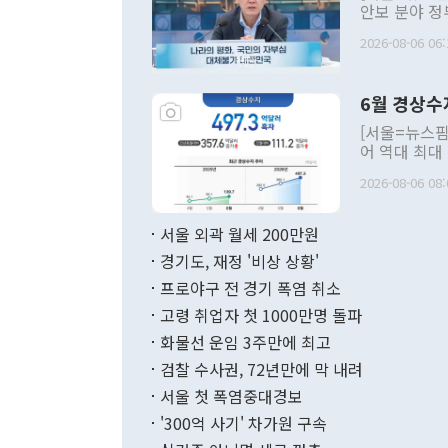
안보 분야 정
평화공존 발전
2026-08-06 06:
발언 중에는 
언한 것이 있
령은 공개적으
6월 경상수
주의적 희망에
관의 대북 정
[서울=뉴스핌
관 부처 장관
어 역대 최대
관의 무리한 
출 호조로 월
다. [정동영 통일부 장관이 지난달 23일 오후 서울 종로구 정부서울청사에
2026-08-06 08:
료=한국은행] 한국은행이 6일 발표한 '2026년 6월 국제수지(잠정)'에
서 취임 1주년 
면 지난 6월
부 장관 권한
1000만달러
서울 외곽 월세 200만원
발전 구상'을
이에 따라 올
적 갈등 해결
경기도, 재정 '비상 상황'
했다. 경상수
결과 혐오의 
9000만달러
프로야구 전 경기 폭염 취소
년간의 CVI
지 기준 상품
고령 취업자 첫 1000만명 돌파
무너졌다고도 
며 월간 기준
현실을 바꾸는
달러로 38.
화물선 운임 3주만에 최고
를 평화 체제
196.9% 급
검찰 수사권, 72년만에 막 내려
함께 4자 대
수출은 160
지만 이 대통
서울 첫 폭염중대경보
(18.6%) 
화공존 정책이
했다. 통관 기
'300억 사기' 차가원 구속
다"고 지적했
(16.4%)