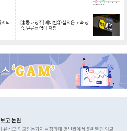
 동력의
[홍콩 대장주] 메이퇀② 실적은 고속 상
승, 밸류는 역대 저점
보고 논란
] 유신모 외교전문기자 = 청와대 영빈관에서 5일 열린 외교·