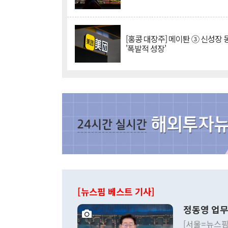
[홍콩 대장주] 메이퇀 ③ 신성장
'폭발적 성장'
[뉴스핌 베스트 기사]
정동영 업무
[서울=뉴스핌