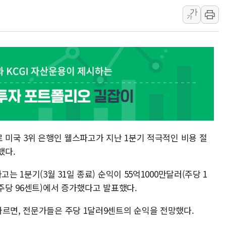
네이버, AI 브리핑 도입 후 블로그
가
가
SKT, '8월 월간 럭키 페스타' 실시
LG헬로비전 '헬로모바일', 교보문
KTis, 02-114로 카카오 T 택시
해군1함대 '창설 80주년' 기념식.
원주시, 첨단의료복합단지 지정 준
삼척시, 무건리 이끼폭포 생태탐방
전남광주 화정역 인근 도로 4중 
청도 문수리 야산서 산불 진화 중.
로 미국 3위 은행인 웰스파고가 지난 1분기 적극적인 비용 절
'해병 순직 책임' 임성근 전 사단장
했다.
는 1분기(3월 31일 종료) 순익이 55억1000만달러(주당 1
(주당 96센트)에서 증가했다고 발표했다.
따르면, 전문가들은 주당 1달러9센트의 순익을 전망했다.