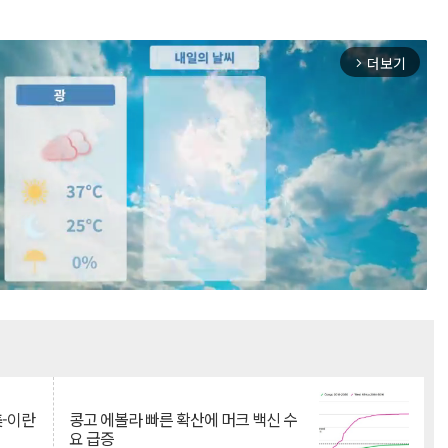
더보기
arrow_forward_ios
Mute
美-이란
콩고 에볼라 빠른 확산에 머크 백신 수
요 급증