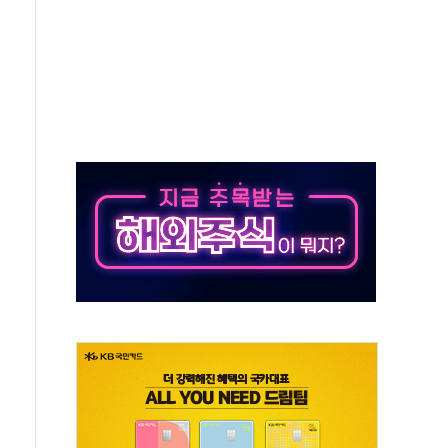
 창작자 지원 규모 2배 확대
...휴대폰 결제 최대 6000원 할인
고 제휴 전자책 요금제 출시
 호출 서비스
..지역축제 '불금전파, 송정'과 상생
비 본격화…'AI 데이터 기반 메디테크 혁신허브' 구상
로 출입 통제
추돌…1명 심정지·5명 부상
..진화헬기 3대 투입
 항소심도 징역 3년