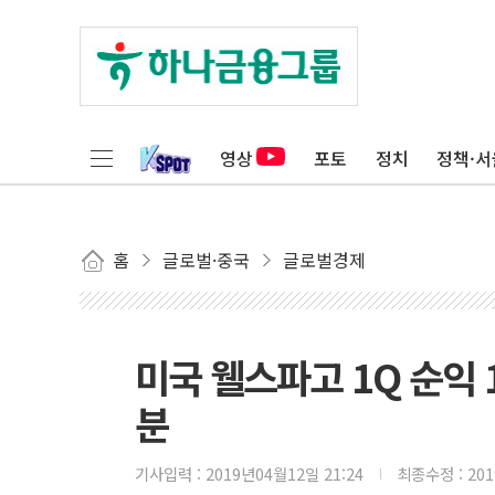
영상
포토
정치
정책·서
홈
글로벌·중국
글로벌경제
미국 웰스파고 1Q 순익 
분
기사입력 :
2019년04월12일 21:24
최종수정 :
20