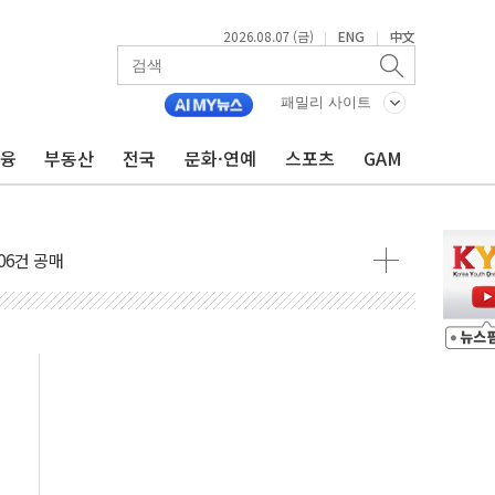
2026.08.07 (금)
ENG
中文
|
|
패밀리 사이트
금융
부동산
전국
문화·연예
스포츠
GAM
불 진화...인명피해 없어
06건 공매
X90…'올 터치'는 호불호
시간36분만에 주불진화....인명피해 없어
…자료는 전·현직 직원으로부터 확보"
가자 3만 명 돌파
선 운항허가 취득...중국 노선 다변화