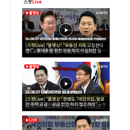
스팟
Live
[스팟Live] *풀영상* "부동산 지옥 고집한다
면!"...李대통령 향한 장동혁의 서슬퍼런 일갈
| 26.08.07 국민의힘 부동산정책 정상화 특별
위원회 전체회의
[스팟Live] *풀영상* 한병도 “국민의힘, 말로
만 주택 공급…공급 법안 처리 협조하라”｜
26.08.07 더불어민주당 원내대책회의