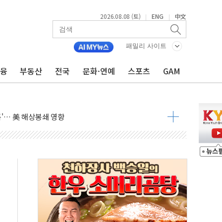
2026.08.08 (토)
ENG
中文
|
|
낮아지며 상승… STOXX 600 지수는 나흘 연속 최고치
세
패밀리 사이트
엘·이란 위협에 맞설 자체 억지력 강화
금융
부동산
전국
문화·연예
스포츠
GAM
동
톱'… 美 해상봉쇄 영향
각
체주 '활짝'
스닥 선물 1%대 상승
상 기대 후퇴
·태양광주↑ VS 트레이드데스크·웬디스↓
 끝까지 찾겠다"