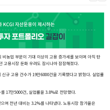
특정 정치인 측근 포항시 정책특보 내정설...포항시 '시끌'
李 "해남 태양광, 대한민국 다음 100년 밑거름…수도권 집
李 대통령, '6시간 마라톤 부동산 2차 회의' 주재… "전폭
트럼프, 中 겨냥 폴리실리콘 관세 15% 부과…美 태양광주
[사진] 빈살만과 에르도안의 만남
이란와이어 "이란 최고지도자 위독…곧 사망해도 놀랍지 
의 비농업 부문이 기대 이상의 고용 증가세를 보이며 아직 탄
던 고용시장 둔화 우려도 잠시나마 잠잠해졌다.
 신규 고용 건수가 19만6000건을 기록했다고 밝혔다. 실업률
 17만5000건, 실업률을 3.8%로 전망했다.
했으며 전년 대비는 3.2%를 나타냈다. 노동시장 참가율은