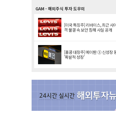
GAM
- 해외주식 투자 도우미
[미국 특징주] 리바이스, 최근 사
격 물결 속 보안 침해 사실 공개
[홍콩 대장주] 메이퇀 ③ 신성장
'폭발적 성장'