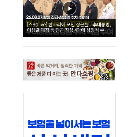
[스팟Live] 한자리에 모인 장군들...李대통령,
이상렬 대장 등 진급 장성 4명에 삼정검 수치
직접 수여｜26.08.07 장성 진급·삼정검 수치
수여식