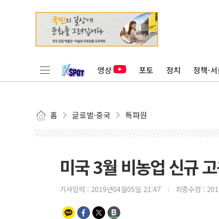
영상
포토
정치
정책·서
홈
글로벌·중국
특파원
미국 3월 비농업 신규 고
기사입력 :
2019년04월05일 21:47
최종수정 :
20