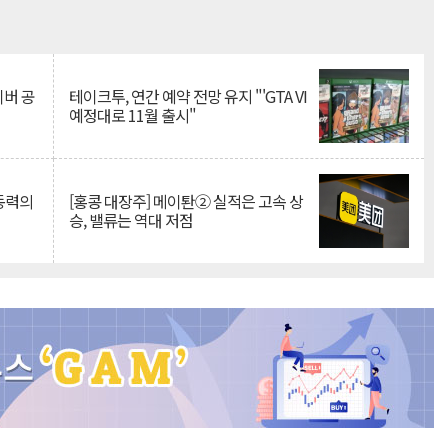
Mute
이버 공
테이크투, 연간 예약 전망 유지 "'GTA VI
예정대로 11월 출시"
 동력의
[홍콩 대장주] 메이퇀② 실적은 고속 상
승, 밸류는 역대 저점