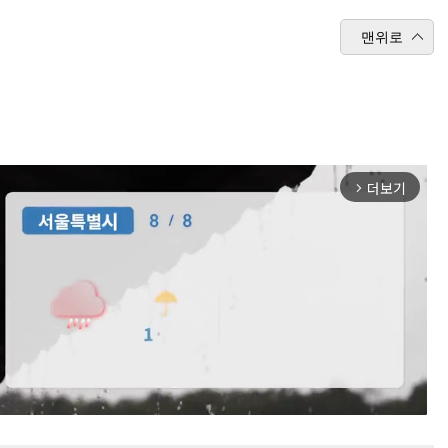
맨위로
더보기
arrow_forward_ios