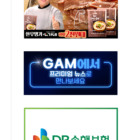
중 완화 전환점"
적 공급 확대·속도전 총력"
 급등
않아"