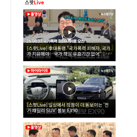
스팟
Live
[스팟Live] 李대통령 "국가폭력 피해자, 국가
가 치유해야…국가 책임 유효기간 없어"｜
26.08.07 국가폭력 피해자 위로 오찬
[스팟Live] 일상에서 장점이 더 돋보이는 '전
기 패밀리 SUV' 볼보 EX90