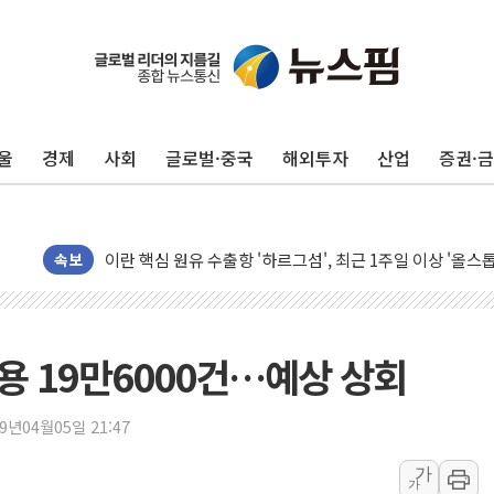
유럽증시, 美 고용 예상 밖 부진에 연준 금리 인상 가능성 
미 연준 매파 기세 꺾이나…고용 감소에 9월 동결 전망 우
[종합] 이슬람 수니파 3국, '공동방위협정' 체결… 이스라
울
경제
사회
글로벌·중국
해외투자
산업
증권·
트럼프, 백신·자폐증 행정명령 검토…"이르면 다음 주"
美 항소법원, 백악관 무도회장 공사 중단 명령…트럼프 제
이란 핵심 원유 수출항 '하르그섬', 최근 1주일 이상 '올스
美 고용 쇼크에 엔화 장중 급등…시장은 "또 개입했나" 촉
속보
[AI MY 뉴스] 뉴욕 반도체주 프리뷰...美 고용 쇼크에 반도
뉴욕증시 프리뷰, 美 고용 쇼크에 금리 인상 우려 후퇴…나
[종합] 美 7월 고용 2만3000명 감소 '쇼크'…9월 금리 인
용 19만6000건…예상 상회
[사진] 이슬람 수니파 3개국, 공동방위협정 체결
뉴욕증시 개장 전 특징주...아틀라시안·클라우드플레어
19년04월05일 21:47
보훈부, 미 DPAA와 MOU… "6·25 미군 실종자 7359명
가
가
트럼프 "금리 내려야"…파월 때와 달리 워시엔 톤 낮춰