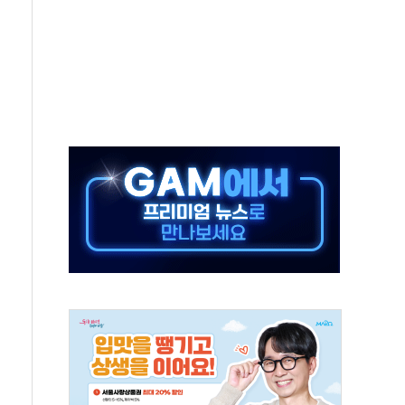
최고치
 요구
낮아지며 상승… STOXX 600 지수는 나흘 연속 최고치
세
엘·이란 위협에 맞설 자체 억지력 강화