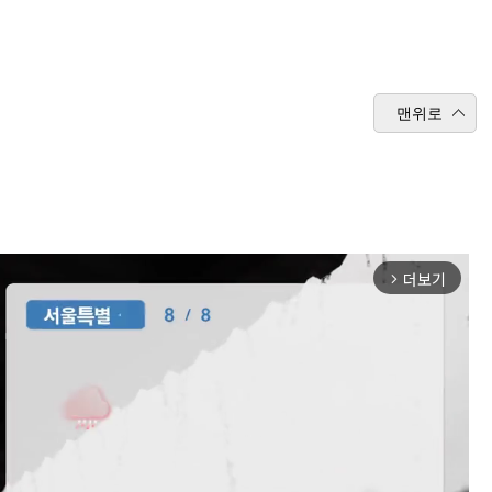
맨위로
더보기
arrow_forward_ios