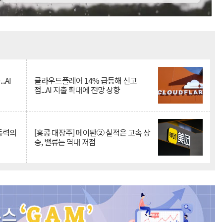
Mute
.AI
클라우드플레어 14% 급등해 신고
점...AI 지출 확대에 전망 상향
 동력의
[홍콩 대장주] 메이퇀② 실적은 고속 상
승, 밸류는 역대 저점