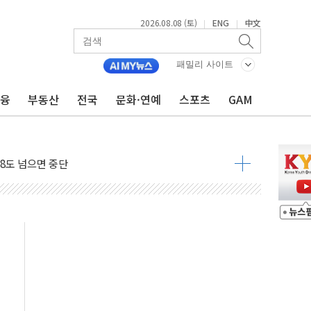
2026.08.08 (토)
ENG
中文
|
|
 구조
패밀리 사이트
관측
금융
부동산
전국
문화·연예
스포츠
GAM
 발효
8도 넘으면 중단
해소될 듯
것"
지대' 우려
타진
청래 '격차 확대'