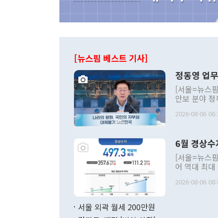
[뉴스핌 베스트 기사]
정동영 업무
[서울=뉴스핌
안보 분야 정
평화공존 발전
2026-08-06 06:
발언 중에는 
언한 것이 있
령은 공개적으
6월 경상수
주의적 희망에
관의 대북 정
[서울=뉴스핌
관 부처 장관
어 역대 최대
관의 무리한 
출 호조로 월
다. [정동영 통일부 장관이 지난달 23일 오후 서울 종로구 정부서울청사에
2026-08-06 08:
료=한국은행] 한국은행이 6일 발표한 '2026년 6월 국제수지(잠정)'에
서 취임 1주년 
면 지난 6월
부 장관 권한
1000만달러
서울 외곽 월세 200만원
발전 구상'을
이에 따라 올