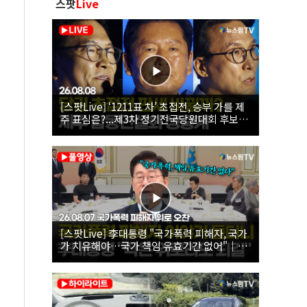
스팟
Live
[스팟Live] ‘1211표 차’ 초접전, 승부 가를 제
주 표심은?...제3차 정기전국당원대회 후보자
제주 합동연설회 생중계 | 26.08.08
[스팟Live] 李대통령 "국가폭력 피해자, 국가
가 치유해야…국가 책임 유효기간 없어"｜
26.08.07 국가폭력 피해자 위로 오찬