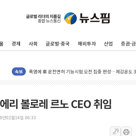
中 전방위 아파트 부양, 수도 베이징도 부동산 규제 철폐
인제 용대리 계곡서 수위 상승으로 피서객 7명 고립…전원
동해시, 11~14일 '별똥별 멍' 운영…페르세우스 유성우 
울
경제
사회
글로벌·중국
해외투자
산업
증권·
강원 중·남부 동해안 시간당 50mm 이상 폭우…호우경보
청양 밭에서 일하던 90대 숨져…온열질환 여부 조사
폭염에 車 운전면허 기능시험 오전 집중 편성…체감온도 3
李대통령, 'ISA·주가누르기 방지법' 전면 재검토 지시
속보
'호우 특보' 경북 울진 시간당 20~30mm 강한 비...가뭄 
주말 무더위·열대야 지속…내륙 곳곳 소나기
오세훈 "용산공원 주택 검토, 민주당 스스로 원칙 뒤집는 
에리 볼로레 르노 CEO 취임
충북 주말 무더위 지속…청주·진천 35도, 곳곳 소나기
10월 보완수사권 폐지·공소청 출범…피해자들 '범죄 사각
19년02월14일 06:33
한상협, 업계 개인정보 보안 새판 짠다…'자율규제단체' 
가
가
민주당, 오늘 제주·인천 경선 발표...김민석 '재역전' vs 정