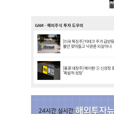
GAM
- 해외주식 투자 도우미
[미국 특징주] 빅테크 주가 급반등..
불안 잦아들고 낙관론 되살아나
[홍콩 대장주] 메이퇀 ③ 신성장
'폭발적 성장'