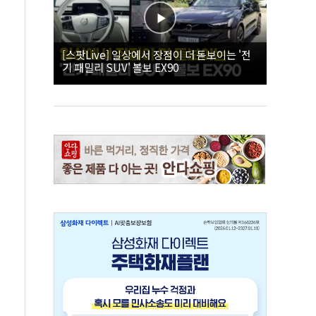
[스팟Live] 일상에서 장점이 더 돋보이는 '전
기 패밀리 SUV' 볼보 EX90