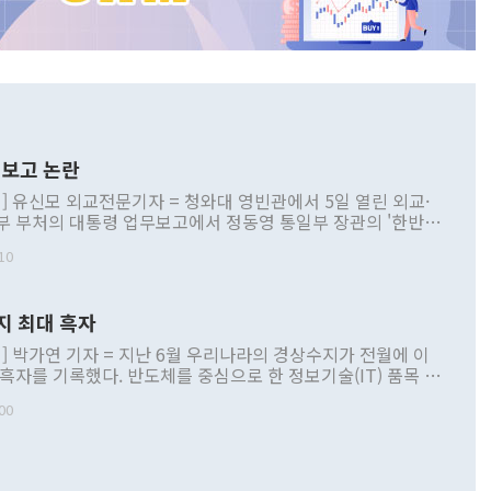
보고 논란
] 유신모 외교전문기자 = 청와대 영빈관에서 5일 열린 외교·
부 부처의 대통령 업무보고에서 정동영 통일부 장관의 '한반도
 구상'과 업무보고 발언이 논란을 빚고 있다. 이날 정 장관의
10
정부 내 조율을 거치지 않은 사안을 정책으로 추진하겠다고 공
는가 하면 사실 관계에 맞지 않은 설명도 있었다. 이재명 대통
로 신중을 기해 달라고 경고했고, 조현 외교부 장관은 '이상
지 최대 흑자
 근거한 비현실적 구상'이라는 비판을 내놨다. 그동안 정 장
책 관련 발언이 물의를 빚은 적은 여러 번 있지만 대통령과 유
] 박가연 기자 = 지난 6월 우리나라의 경상수지가 전월에 이
이 공개적으로 부정적 입장을 표명한 것은 이례적이다. 정 장
 흑자를 기록했다. 반도체를 중심으로 한 정보기술(IT) 품목 수
대북 접근법과 월권을 제어해야 한다는 목소리도 높아지고 있
간 상품수출이 처음으로 1000억달러를 넘어선 영향이다. [자
00
 따르
기자간담회를 하고 있다. [사진=통일부] 2026.07.23 ◆통일
 경상수지는 497억3000만달러 흑자로 집계됐다. 전월(386억
 넘어선 주장 정 장관은 이날 업무보고에서 '한반도 평화공존
)에 이어 두 달 연속 월간 기준 역대 최대 기록을 갈아치웠다.
 설명하면서 이재명 정부 2년차 핵심 과제로 상호 존중·평화
해 상반기 누적 경상수지 흑자는 1910억1000만달러를 기록