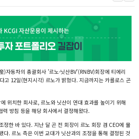
뉴욕증시, 고용 쇼크에 금리 인상 우려 후퇴…S&P500 
트럼프, 쿡 연준 이사 해임 재추진…"26일까지 의혹 소명"
유럽증시, 美 고용 예상 밖 부진에 연준 금리 인상 가능성 
미 연준 매파 기세 꺾이나…고용 감소에 9월 동결 전망 우
[종합] 이슬람 수니파 3국, '공동방위협정' 체결… 이스라
트럼프, 백신·자폐증 행정명령 검토…"이르면 다음 주"
産)자동차의 총괄회사 '르노·닛산BV'(RNBV)회장에 티에리
다고 12일(현지시각) 르노가 밝혔다. 지금까지는 카를로스 곤
.
담에 위치한 회사로, 르노와 닛산이 연대 효과를 높이기 위해
발협력 방침 등을 해당 회사에서 결정해왔다.
정한 바 있다. 지난 달 곤 전 회장이 르노 회장 겸 CEO에 물
 됐다. 르노 측은 이번 교대가 닛산과의 조정을 통해 결정된 것