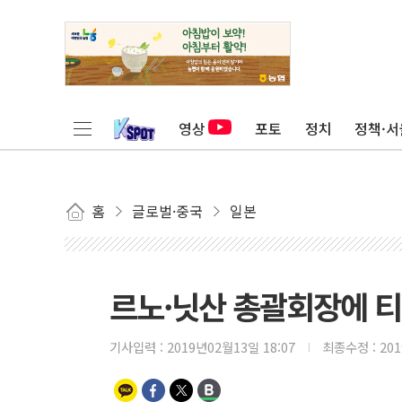
영상
포토
정치
정책·서
홈
글로벌·중국
일본
르노·닛산 총괄회장에 티
기사입력 :
2019년02월13일 18:07
최종수정 :
20