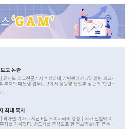
보고 논란
] 유신모 외교전문기자 = 청와대 영빈관에서 5일 열린 외교·
부 부처의 대통령 업무보고에서 정동영 통일부 장관의 '한반도
 구상'과 업무보고 발언이 논란을 빚고 있다. 이날 정 장관의
10
정부 내 조율을 거치지 않은 사안을 정책으로 추진하겠다고 공
는가 하면 사실 관계에 맞지 않은 설명도 있었다. 이재명 대통
로 신중을 기해 달라고 경고했고, 조현 외교부 장관은 '이상
지 최대 흑자
 근거한 비현실적 구상'이라는 비판을 내놨다. 그동안 정 장
책 관련 발언이 물의를 빚은 적은 여러 번 있지만 대통령과 유
] 박가연 기자 = 지난 6월 우리나라의 경상수지가 전월에 이
이 공개적으로 부정적 입장을 표명한 것은 이례적이다. 정 장
 흑자를 기록했다. 반도체를 중심으로 한 정보기술(IT) 품목 수
대북 접근법과 월권을 제어해야 한다는 목소리도 높아지고 있