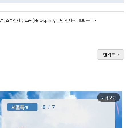
뉴스통신사 뉴스핌(Newspim), 무단 전재-재배포 금지>
맨위로
더보기
arrow_forward_ios