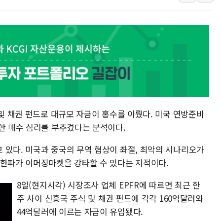
전남광주 화정역 인근 도로 4중 
청도 문수리 야산서 산불 진화 중.
'해병 순직 책임' 임성근 전 사단장
헥토이노베이션, 상반기 매출 첫 2
우리은행, 고창해상풍력에 4000억
NH농협은행, 모두투어 제휴 여행
민병덕 "오늘 67개 점포 영업 재
 및 채권 펀드로 대규모 자금이 홍수를 이뤘다. 미국 연방준비
대한 매수 심리를 부추겼다는 분석이다.
 있다. 미국과 중국의 무역 협상이 좌절, 최악의 시나리오가
 한파가 이머징마켓을 강타할 수 있다는 지적이다.
8일(현지시각) 시장조사 업체 EPFR에 따르면 최근 한
주 사이 신흥국 주식 및 채권 펀드에 각각 160억달러와
44억달러에 이르는 자금이 유입됐다.