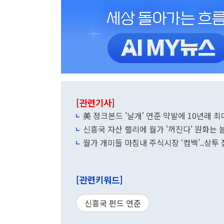
[관련기사]
美 정크본드 '날개' 연준 약발에 10년래 최
신흥국 자산 랠리에 월가 '꺼진다' 원화는 
월가 개미들 마침내 주식시장 ‘컴백’..상투
[관련키워드]
신흥국 펀드 연준