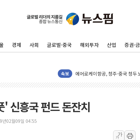
캠코, 5918억원 규모 압류재산 15
[시승기] 공간·승차감 잡은 볼보 E
울
경제
사회
글로벌·중국
해외투자
산업
증권·
[종합] 청도 흥선리 야산 산불 1
한미 법카 제보자 "신동국과 무관
라인게임즈, '콰이어트' 테스트 참
에어로케이항공, 청주-중국 청두 노
속보
네이버, AI 브리핑 도입 후 블로그
SKT, '8월 월간 럭키 페스타' 실시
LG헬로비전 '헬로모바일', 교보문
풋' 신흥국 펀드 돈잔치
KTis, 02-114로 카카오 T 택시
해군1함대 '창설 80주년' 기념식.
19년02월09일 04:55
원주시, 첨단의료복합단지 지정 준
가
가
삼척시, 무건리 이끼폭포 생태탐방