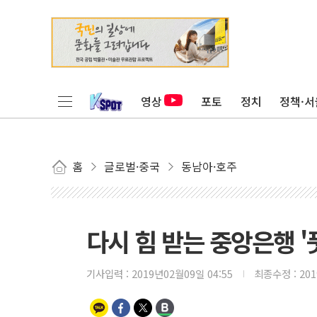
영상
포토
정치
정책·서
홈
글로벌·중국
동남아·호주
다시 힘 받는 중앙은행 '
기사입력 :
2019년02월09일 04:55
최종수정 :
20