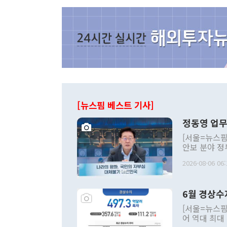
[뉴스핌 베스트 기사]
정동영 업무
[서울=뉴스핌
안보 분야 정
평화공존 발전
2026-08-06 06:
발언 중에는 
언한 것이 있
령은 공개적으
6월 경상수
주의적 희망에
관의 대북 정
[서울=뉴스핌
관 부처 장관
어 역대 최대
관의 무리한 