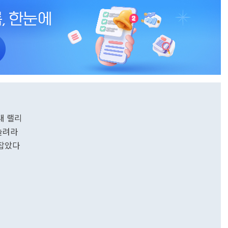
대 랠리
늘려라
 잡았다