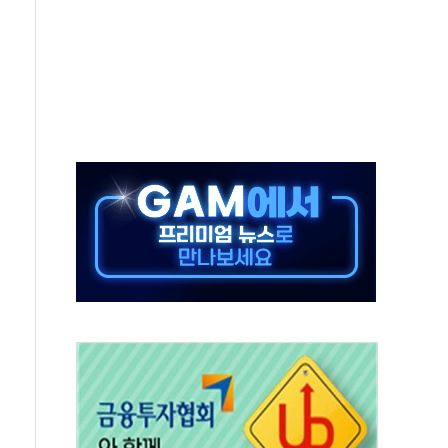
추돌…1명 심정지·5명 부상
..진화헬기 3대 투입
 항소심도 징역 3년
000억원 돌파
 금융 지원
적금 완판
개...장바구니에 홈플러스 담아달라" 호소