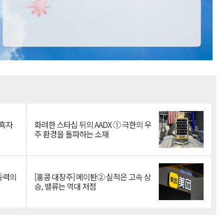
Mute
 흑자
화려한 스타십 뒤의 AADX ① 극한의 우
주 환경을 돌파하는 소재
 동력의
[홍콩 대장주] 메이퇀② 실적은 고속 상
승, 밸류는 역대 저점