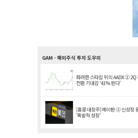
GAM
- 해외주식 투자 도우미
화려한 스타십 뒤의 AADX ② 2Q
전환 기대감 '41% 뛴다'
[홍콩 대장주] 메이퇀 ③ 신성장
'폭발적 성장'