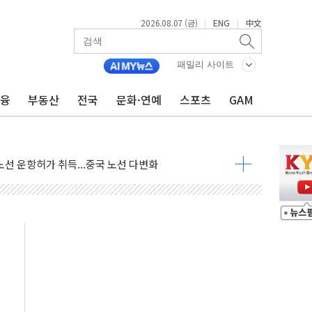
2026.08.07 (금)
ENG
中文
|
|
06건 공매
패밀리 사이트
X90…'올 터치'는 호불호
금융
부동산
전국
문화·연예
스포츠
GAM
시간36분만에 주불진화....인명피해 없어
…자료는 전·현직 직원으로부터 확보"
가자 3만 명 돌파
선 운항허가 취득...중국 노선 다변화
 창작자 지원 규모 2배 확대
...휴대폰 결제 최대 6000원 할인
고 제휴 전자책 요금제 출시
 호출 서비스
..지역축제 '불금전파, 송정'과 상생
비 본격화…'AI 데이터 기반 메디테크 혁신허브' 구상
로 출입 통제