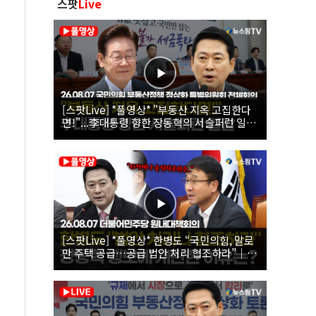
스팟
Live
[스팟Live] *풀영상* "부동산 지옥 고집한다
면!"...李대통령 향한 장동혁의 서슬퍼런 일갈
| 26.08.07 국민의힘 부동산정책 정상화 특별
위원회 전체회의
[스팟Live] *풀영상* 한병도 “국민의힘, 말로
만 주택 공급…공급 법안 처리 협조하라”｜
26.08.07 더불어민주당 원내대책회의