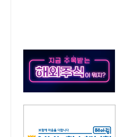
중 완화 전환점"
적 공급 확대·속도전 총력"
 급등
않아"