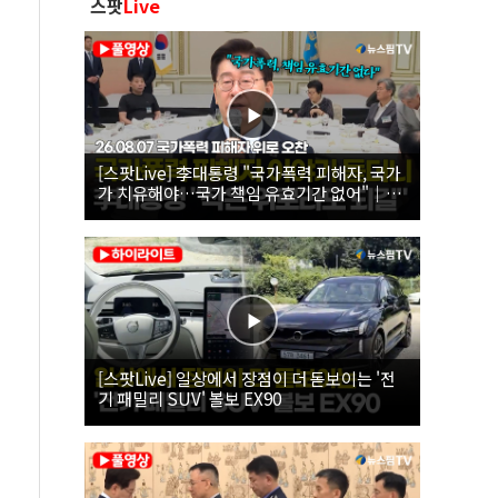
스팟
Live
[스팟Live] 李대통령 "국가폭력 피해자, 국가
가 치유해야…국가 책임 유효기간 없어"｜
26.08.07 국가폭력 피해자 위로 오찬
[스팟Live] 일상에서 장점이 더 돋보이는 '전
기 패밀리 SUV' 볼보 EX90