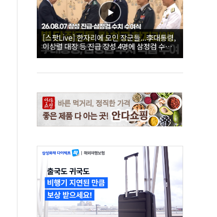
[스팟Live] 한자리에 모인 장군들...李대통령,
이상렬 대장 등 진급 장성 4명에 삼정검 수치
직접 수여｜26.08.07 장성 진급·삼정검 수치
수여식