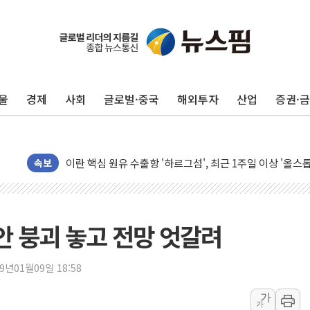
유럽증시, 美 고용 예상 밖 부진에 연준 금리 인상 가능성 
미 연준 매파 기세 꺾이나…고용 감소에 9월 동결 전망 우
[종합] 이슬람 수니파 3국, '공동방위협정' 체결… 이스라
울
경제
사회
글로벌·중국
해외투자
산업
증권·
트럼프, 백신·자폐증 행정명령 검토…"이르면 다음 주"
美 항소법원, 백악관 무도회장 공사 중단 명령…트럼프 제
이란 핵심 원유 수출항 '하르그섬', 최근 1주일 이상 '올스
속보
美 고용 쇼크에 엔화 장중 급등…시장은 "또 개입했나" 촉
[AI MY 뉴스] 뉴욕 반도체주 프리뷰...美 고용 쇼크에 반도
뉴욕증시 프리뷰, 美 고용 쇼크에 금리 인상 우려 후퇴…나
위안 붕괴 놓고 전망 엇갈려
[종합] 美 7월 고용 2만3000명 감소 '쇼크'…9월 금리 인
[사진] 이슬람 수니파 3개국, 공동방위협정 체결
19년01월09일 18:58
뉴욕증시 개장 전 특징주...아틀라시안·클라우드플레어
보훈부, 미 DPAA와 MOU… "6·25 미군 실종자 7359명
가
가