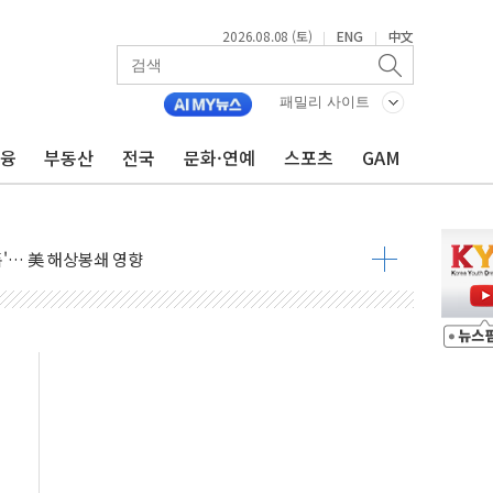
2026.08.08 (토)
ENG
中文
|
|
낮아지며 상승… STOXX 600 지수는 나흘 연속 최고치
패밀리 사이트
세
엘·이란 위협에 맞설 자체 억지력 강화
금융
부동산
전국
문화·연예
스포츠
GAM
동
톱'… 美 해상봉쇄 영향
각
체주 '활짝'
스닥 선물 1%대 상승
상 기대 후퇴
·태양광주↑ VS 트레이드데스크·웬디스↓
 끝까지 찾겠다"