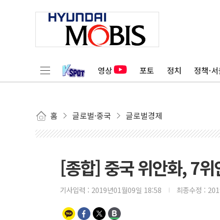
영상
포토
정치
정책·서
홈
글로벌·중국
글로벌경제
[종합] 중국 위안화, 7
기사입력 :
2019년01월09일 18:58
최종수정 :
20