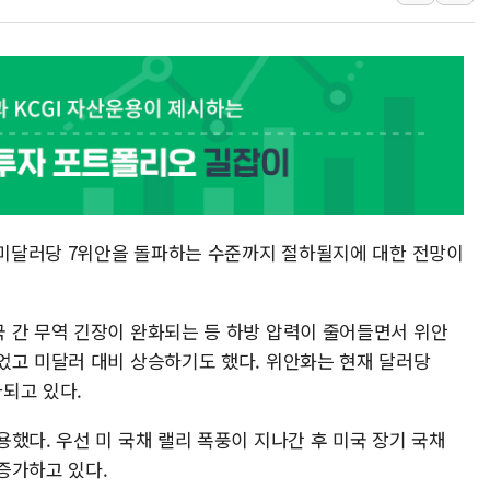
트럼프 "금리 내려야"…파월 때와 달리 워시엔 톤 낮춰
특정 정치인 측근 포항시 정책특보 내정설...포항시 '시끌'
李 "해남 태양광, 대한민국 다음 100년 밑거름…수도권 집
李 대통령, '6시간 마라톤 부동산 2차 회의' 주재… "전폭
트럼프, 中 겨냥 폴리실리콘 관세 15% 부과…美 태양광주
[사진] 빈살만과 에르도안의 만남
이란와이어 "이란 최고지도자 위독…곧 사망해도 놀랍지 
가 미달러당 7위안을 돌파하는 수준까지 절하될지에 대한 전망이
 간 무역 긴장이 완화되는 등 하방 압력이 줄어들면서 위안
었고 미달러 대비 상승하기도 했다. 위안화는 현재 달러당
가되고 있다.
했다. 우선 미 국채 랠리 폭풍이 지나간 후 미국 장기 국채
증가하고 있다.