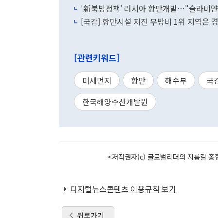
'新북방정책' 러시아 항만개발…"슬라비
[국감] 항만시설 지진 무방비 1위 지역은 
[관련키워드]
미세먼지
항만
해수부
국
한국해양수산개발원
<저작권자(c) 글로벌리더의 지름길 종합
디지털뉴스콘텐츠 이용규칙 보기
뒤로가기