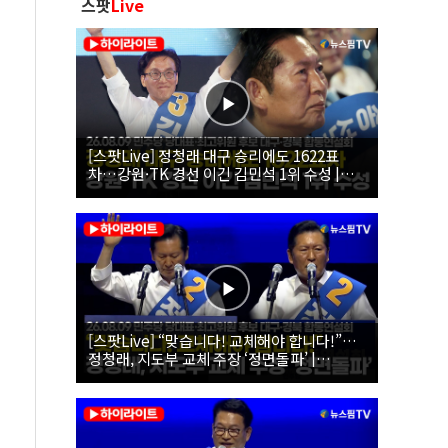
스팟
Live
[스팟Live] 정청래 대구 승리에도 1622표
차…강원·TK 경선 이긴 김민석 1위 수성 |
26.08.09 더불어민주당 당대표·최고위원 후
보 대구·경북 합동연설회
[스팟Live] “맞습니다! 교체해야 합니다!”…
정청래, 지도부 교체 주장 ‘정면돌파’ |
26.08.09 더불어민주당 당대표·최고위원 후
보 대구·경북 합동연설회