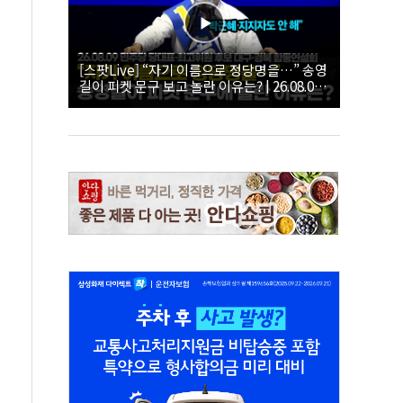
[스팟Live] “자기 이름으로 정당명을…” 송영
길이 피켓 문구 보고 놀란 이유는? | 26.08.09
더불어민주당 당대표·최고위원 후보 대구·경
북 합동연설회