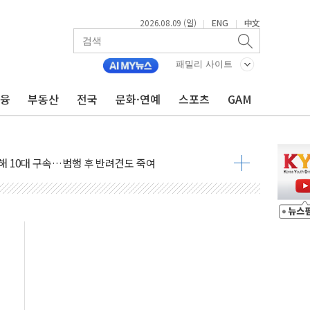
2026.08.09 (일)
ENG
中文
|
|
고 발생…작업자 1명 숨져
패밀리 사이트
철강 AI융합실증센터' 들어선다
금융
부동산
전국
문화·연예
스포츠
GAM
대 숨진 채 발견...경찰, 조사 중
.48%p 차 선두 유지...金 46.01% vs 鄭 44.53%
기 당선...합산득표율 68.63%
해 10대 구속…범행 후 반려견도 죽여
 정청래에 승리…金 48.54% vs 鄭 44.40%
경선 결과...김민석 48.54% 정청래 44.40%
발표...김민석 47.37% 정청래 45.71% 송영길 6.92%
발표...정청래 47.82% 김민석 46.35% 송영길 5.83%
발표...김민석 50.30% 정청래 41.94% 송영길 7.76%
객 400명 맞이…"마음 잇는 시간 되길"
 지급 확정되나…재상고 앞두고 막판 셈법