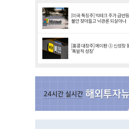
[미국 특징주] 빅테크 주가 급반등..
불안 잦아들고 낙관론 되살아나
[홍콩 대장주] 메이퇀 ③ 신성장
'폭발적 성장'