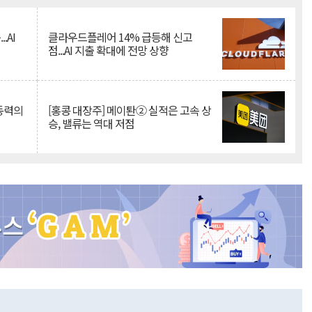
.AI
클라우드플레어 14% 급등해 신고
점...AI 지출 확대에 전망 상향
 동력의
[홍콩 대장주] 메이퇀② 실적은 고속 상
승, 밸류는 역대 저점