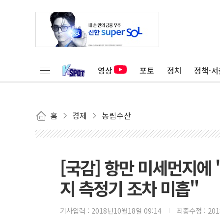
영상
포토
정치
정책·서
홈
경제
농림수산
[국감] 항만 미세먼지에
지 측정기 조차 미흡"
기사입력 :
2018년10월18일 09:14
최종수정 :
20