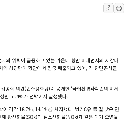
가
하나금융, 명동 소상공인에 
가
인천시 광복절 현수막 '태
병무청, 보충역 전면 손질…
홈플러스發 대형마트 판매,
윤준병·이해민 의원, '정부
'호우·산사태 주의보' 울진 
여야, 황희 '버스 하우스' 공
세먼지의 위력이 급증하고 있는 가운데 항만 미세먼지의 저감대
지의 상당량이 항만에서 집중 배출되고 있어, 각 항만공사들
 김종회 의원(민주평화당)이 공개한 ‘국립환경과학원의 미세
생원 51.4%가 선박에서 발생했다.
각각 18.7%, 14.1%를 차지했다. 벙커C유 등 질 낮은 연
 황산화물(SOx)과 질소산화물(NOx)과 같은 대기 오염물