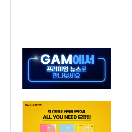
'행복상자' 전달
극기 거꾸로' 논란…이틀만에 철거
 예술·체육요원 최대 33% 감축
 역대 최대폭 감소한 9.4%↓…유통업계 양극화 심화
 특사'로 콜롬비아 대통령 취임식 참석
시간당 30mm 강한 비...호우 피해 없어
방…野 "청년 우롱 기괴" vs 與 "송구한 해프닝"