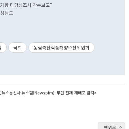
얀카항 타당성조사 착수보고"
경상남도
감
국회
농림축산식품해양수산위원회
뉴스통신사 뉴스핌(Newspim), 무단 전재-재배포 금지>
맨위로