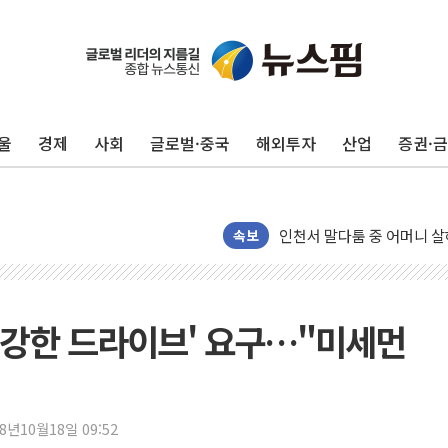
평택 진위면 공장서 질식사
포항 블루밸리 국가산단에 '
울
경제
사회
글로벌·중국
해외투자
산업
증권·
상주 낙동강 선착장 하류서 50
[종합] 김민석, 정청래에 누적 1
민주당 경북도당위원장에 오중
인천서 말다툼 중 어머니 살
속보
김민석, 강원·대구·경북 경선서
[속보] 민주, 강원·대구·경북 
[속보] 민주, 경북 경선 결과 
 '강한 드라이브' 요구…"미세먼
[속보] 민주, 대구 경선 결과 
[속보] 민주, 강원 경선 결과 
정재헌 CEO, SKT 장기고
18년10월18일 09:52
최태원, 노소영에 9440억