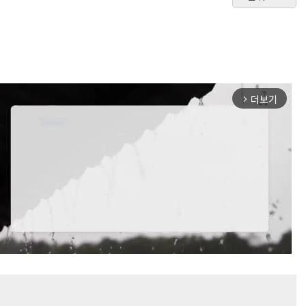
더보기
arrow_forward_ios
Mute