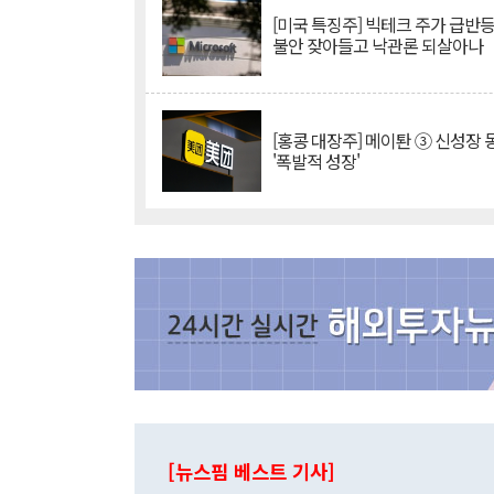
[미국 특징주] 빅테크 주가 급반등..
불안 잦아들고 낙관론 되살아나
[홍콩 대장주] 메이퇀 ③ 신성장
'폭발적 성장'
[뉴스핌 베스트 기사]