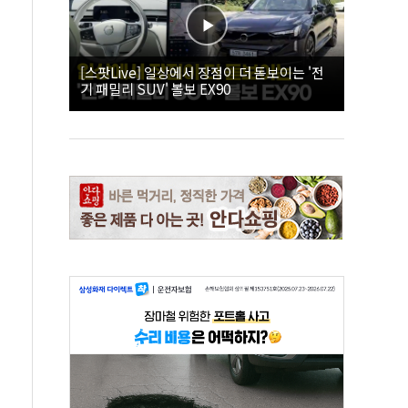
[스팟Live] 일상에서 장점이 더 돋보이는 '전
기 패밀리 SUV' 볼보 EX90