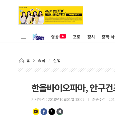
영상
포토
정치
정책·서
홈
중국
산업
한올바이오파마, 안구건조
기사입력 :
2018년10월01일 18:09
최종수정 :
20