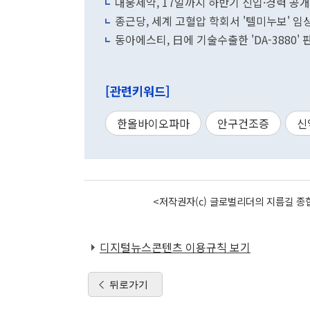
대웅제약, 17일까지 하반기 신입·경력 공
종근당, 세계 고혈압 학회서 '텔미누보' 임
동아에스티, 日에 기술수출한 'DA-3880'
[관련키워드]
한올바이오파마
안구건조증
신
<저작권자(c) 글로벌리더의 지름길 종합
디지털뉴스콘텐츠 이용규칙 보기
뒤로가기