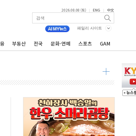
2026.08.08 (토)
ENG
中文
|
|
패밀리 사이트
금융
부동산
전국
문화·연예
스포츠
GAM
 물결
동
 구조
관측
 발효
8도 넘으면 중단
해소될 듯