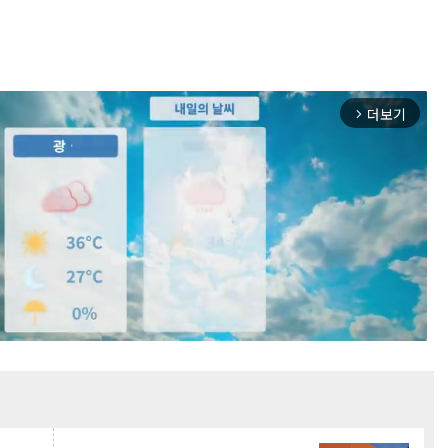
더보기
arrow_forward_ios
Mute