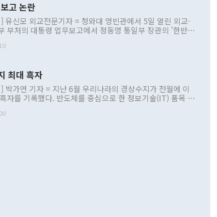
보고 논란
] 유신모 외교전문기자 = 청와대 영빈관에서 5일 열린 외교·
부 부처의 대통령 업무보고에서 정동영 통일부 장관의 '한반도
 구상'과 업무보고 발언이 논란을 빚고 있다. 이날 정 장관의
10
정부 내 조율을 거치지 않은 사안을 정책으로 추진하겠다고 공
는가 하면 사실 관계에 맞지 않은 설명도 있었다. 이재명 대통
로 신중을 기해 달라고 경고했고, 조현 외교부 장관은 '이상
지 최대 흑자
 근거한 비현실적 구상'이라는 비판을 내놨다. 그동안 정 장
책 관련 발언이 물의를 빚은 적은 여러 번 있지만 대통령과 유
] 박가연 기자 = 지난 6월 우리나라의 경상수지가 전월에 이
이 공개적으로 부정적 입장을 표명한 것은 이례적이다. 정 장
 흑자를 기록했다. 반도체를 중심으로 한 정보기술(IT) 품목 수
대북 접근법과 월권을 제어해야 한다는 목소리도 높아지고 있
간 상품수출이 처음으로 1000억달러를 넘어선 영향이다. [자
00
 따르
기자간담회를 하고 있다. [사진=통일부] 2026.07.23 ◆통일
 경상수지는 497억3000만달러 흑자로 집계됐다. 전월(386억
 넘어선 주장 정 장관은 이날 업무보고에서 '한반도 평화공존
)에 이어 두 달 연속 월간 기준 역대 최대 기록을 갈아치웠다.
 설명하면서 이재명 정부 2년차 핵심 과제로 상호 존중·평화
해 상반기 누적 경상수지 흑자는 1910억1000만달러를 기록
·핵 없는 한반도 등 3대 기본 방향을 제시했다. 정 장관은 "대
지 흑자를 견인한 것은 상품수지다. 6월 상품수지는 478억
언어는 멈춰야 한다"면서 주적 용어 대체를 주장했다. 지난 25
 흑자를 기록하며 전월에 이어 역대 최대를 다시 썼다. 국제수
D(완전하고 검증가능하며 되돌릴 수 없는 비핵화) 구도는 이미
수출은 1123억7000만달러로 전년 동월 대비 84.5% 증가하
했다. 또 "현 시점에서 흘러간 선(先)비핵화만 되뇌는 것은
 처음으로 1000억달러를 넘어섰다. 상품수입은 644억8000만
 데 힘이 되지 않는다"고 주장했다. 정 장관은 또 "정전 체제
6% 늘었다. 통관 기준으로는 반도체 수출이 전년 동월 대비
로 바꾸는 논의에 착수하겠다"면서 "북·미 정상회담 견인과
증했고 컴퓨터·주변기기(SSD)는 282.7% 증가했다. IT 품목
화의 동력을 확보하기 위해 최선을 다할 것"이라고 말했다. 하
.4% 늘었으며 비IT 품목도 ▲석유제품(47.5%) ▲화공품
령은 정 장관의 구상에 대부분 제동을 걸었다. 이 대통령은 "평