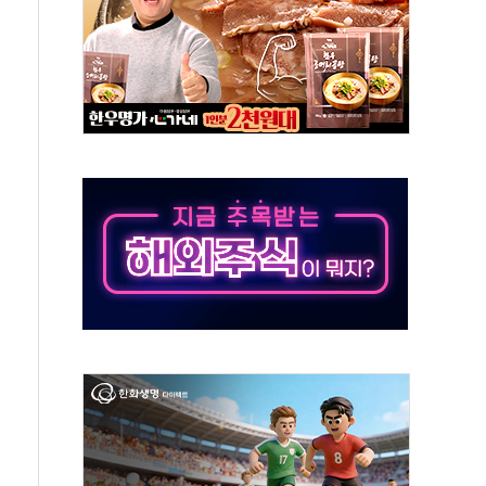
것"
지대' 우려
타진
청래 '격차 확대'
최고치
 요구
낮아지며 상승… STOXX 600 지수는 나흘 연속 최고치
세