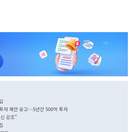
입
투자 제안 공고…5년간 500억 투자
혁신 강조"
모집