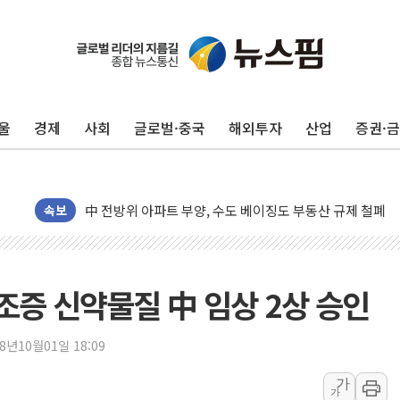
울
경제
사회
글로벌·중국
해외투자
산업
증권·
동해중부 전 해상 풍랑주의보…10일까지 최대 3.5m 높은
연일 폭염에 온열질환 사망 23명…정부, 비상대응기구 가
中 전방위 아파트 부양, 수도 베이징도 부동산 규제 철폐
속보
인제 용대리 계곡서 수위 상승으로 피서객 7명 고립…전원
동해시, 11~14일 '별똥별 멍' 운영…페르세우스 유성우 
강원 중·남부 동해안 시간당 50mm 이상 폭우…호우경보
증 신약물질 中 임상 2상 승인
청양 밭에서 일하던 90대 숨져…온열질환 여부 조사
폭염에 車 운전면허 기능시험 오전 집중 편성…체감온도 3
18년10월01일 18:09
李대통령, 'ISA·주가누르기 방지법' 전면 재검토 지시
가
가
'호우 특보' 경북 울진 시간당 20~30mm 강한 비...가뭄 