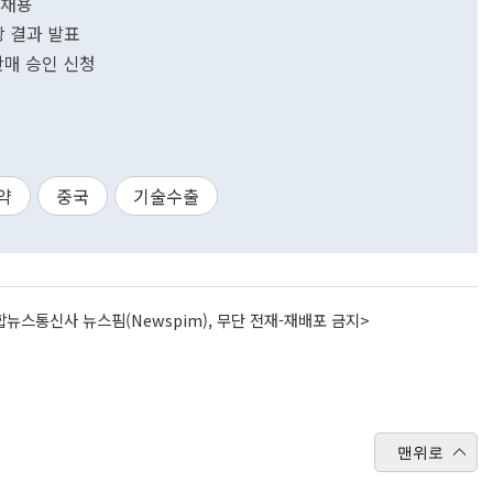
개채용
상 결과 발표
 판매 승인 신청
약
중국
기술수출
뉴스통신사 뉴스핌(Newspim), 무단 전재-재배포 금지>
맨위로