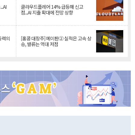
.AI
클라우드플레어 14% 급등해 신고
점...AI 지출 확대에 전망 상향
 동력의
[홍콩 대장주] 메이퇀② 실적은 고속 상
승, 밸류는 역대 저점