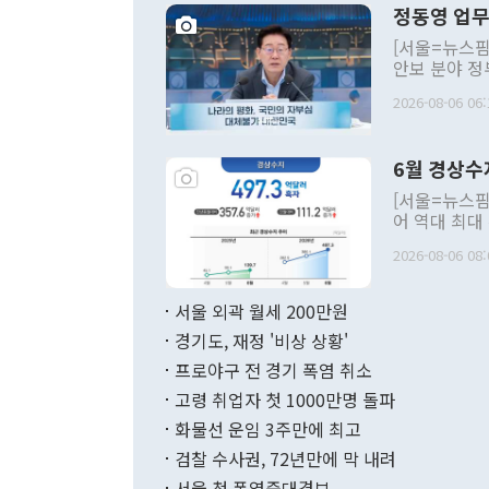
정동영 업무
[서울=뉴스핌
안보 분야 정
평화공존 발전
2026-08-06 06:
발언 중에는 
언한 것이 있
령은 공개적으
6월 경상수
주의적 희망에
관의 대북 정
[서울=뉴스핌
관 부처 장관
어 역대 최대
관의 무리한 
출 호조로 월
다. [정동영 통일부 장관이 지난달 23일 오후 서울 종로구 정부서울청사에
2026-08-06 08:
료=한국은행] 한국은행이 6일 발표한 '2026년 6월 국제수지(잠정)'에
서 취임 1주년 
면 지난 6월
부 장관 권한
1000만달러
서울 외곽 월세 200만원
발전 구상'을
이에 따라 올
적 갈등 해결
경기도, 재정 '비상 상황'
했다. 경상수
결과 혐오의 
9000만달러
프로야구 전 경기 폭염 취소
년간의 CVI
지 기준 상품
고령 취업자 첫 1000만명 돌파
무너졌다고도 
며 월간 기준
현실을 바꾸는
달러로 38.
화물선 운임 3주만에 최고
를 평화 체제
196.9% 급
검찰 수사권, 72년만에 막 내려
함께 4자 대
수출은 160
지만 이 대통
서울 첫 폭염중대경보