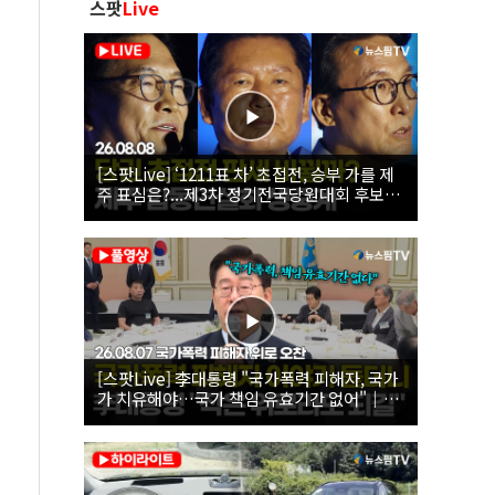
스팟
Live
[스팟Live] ‘1211표 차’ 초접전, 승부 가를 제
주 표심은?...제3차 정기전국당원대회 후보자
제주 합동연설회 생중계 | 26.08.08
[스팟Live] 李대통령 "국가폭력 피해자, 국가
가 치유해야…국가 책임 유효기간 없어"｜
26.08.07 국가폭력 피해자 위로 오찬