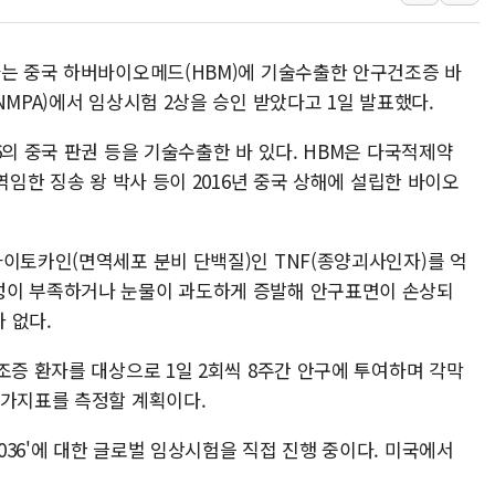
주말 무더위·열대야 지속…내륙 곳곳 소나기
오세훈 "용산공원 주택 검토, 민주당 스스로 원칙 뒤집는 
마는 중국 하버바이오메드(HBM)에 기술수출한 안구건조증 바
충북 주말 무더위 지속…청주·진천 35도, 곳곳 소나기
NMPA)에서 임상시험 2상을 승인 받았다고 1일 발표했다.
10월 보완수사권 폐지·공소청 출범…피해자들 '범죄 사각
6의 중국 판권 등을 기술수출한 바 있다. HBM은 다국적제약
한상협, 업계 개인정보 보안 새판 짠다…'자율규제단체' 
역임한 징송 왕 박사 등이 2016년 중국 상해에 설립한 바이오
민주당, 오늘 제주·인천 경선 발표...김민석 '재역전' vs 정
뉴욕증시, 고용 쇼크에 금리 인상 우려 후퇴…S&P500 
사이토카인(면역세포 분비 단백질)인 TNF(종양괴사인자)를 억
트럼프, 쿡 연준 이사 해임 재추진…"26일까지 의혹 소명"
성이 부족하거나 눈물이 과도하게 증발해 안구표면이 손상되
유럽증시, 美 고용 예상 밖 부진에 연준 금리 인상 가능성 
 없다.
미 연준 매파 기세 꺾이나…고용 감소에 9월 동결 전망 우
조증 환자를 대상으로 1일 2회씩 8주간 안구에 투여하며 각막
평가지표를 측정할 계획이다.
36'에 대한 글로벌 임상시험을 직접 진행 중이다. 미국에서