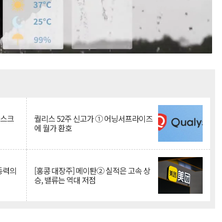
Mute
리스크
퀄리스 52주 신고가 ① 어닝서프라이즈
에 월가 환호
 동력의
[홍콩 대장주] 메이퇀② 실적은 고속 상
승, 밸류는 역대 저점