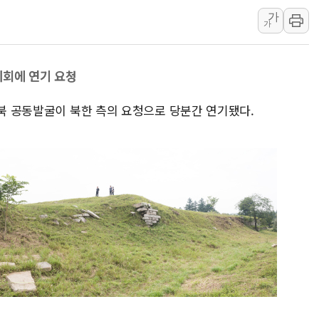
양주 섬유염색공장서 화재 1명 중상…
가
김정관 산업부 장관 "주 52시간 손봐
가
해군 1함대 창설 80주년…지역과 함께
[3보] 북, 원산서 동해로 단거리 탄도
의회에 연기 요청
우크라 드론 전술, 중남미 콜롬비아에
동해해경, 독도 해상서 부유물 감긴 
남북 공동발굴이 북한 측의 요청으로 당분간 연기됐다.
주한미군 "오산기지 누출, 백린 아닌 
구미 폐염산처리업체서 불 2시간30여
해군과 함께하는 '불금전파, 송정' 시
강원도 폭염특보 11일째…온열질환·가