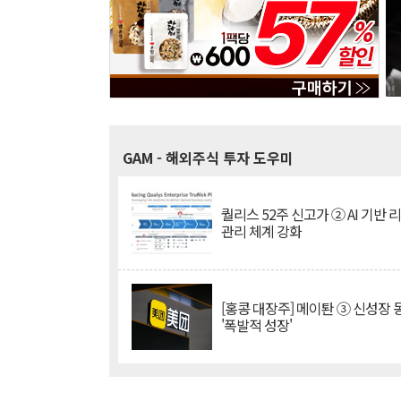
GAM
- 해외주식 투자 도우미
퀄리스 52주 신고가 ② AI 기반 
관리 체계 강화
[홍콩 대장주] 메이퇀 ③ 신성장
'폭발적 성장'