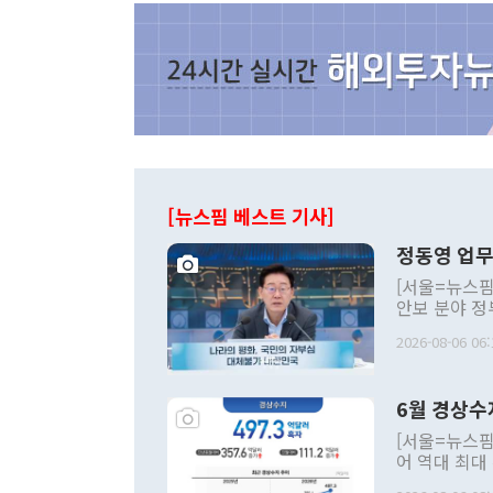
[뉴스핌 베스트 기사]
정동영 업무
[서울=뉴스핌
안보 분야 정
평화공존 발전
2026-08-06 06:
발언 중에는 
언한 것이 있
령은 공개적으
6월 경상수
주의적 희망에
관의 대북 정
[서울=뉴스핌
관 부처 장관
어 역대 최대
관의 무리한 
출 호조로 월