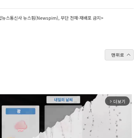
뉴스통신사 뉴스핌(Newspim), 무단 전재-재배포 금지>
맨위로
더보기
arrow_forward_ios