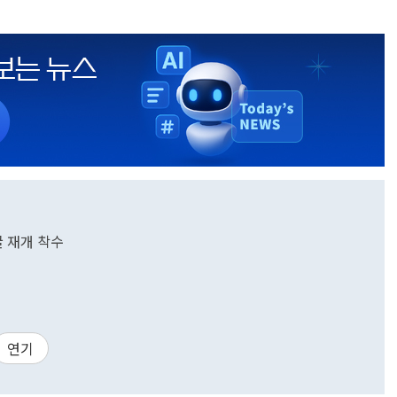
굴 재개 착수
연기