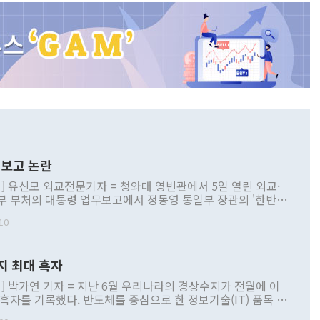
보고 논란
] 유신모 외교전문기자 = 청와대 영빈관에서 5일 열린 외교·
부 부처의 대통령 업무보고에서 정동영 통일부 장관의 '한반도
 구상'과 업무보고 발언이 논란을 빚고 있다. 이날 정 장관의
10
정부 내 조율을 거치지 않은 사안을 정책으로 추진하겠다고 공
는가 하면 사실 관계에 맞지 않은 설명도 있었다. 이재명 대통
로 신중을 기해 달라고 경고했고, 조현 외교부 장관은 '이상
지 최대 흑자
 근거한 비현실적 구상'이라는 비판을 내놨다. 그동안 정 장
책 관련 발언이 물의를 빚은 적은 여러 번 있지만 대통령과 유
] 박가연 기자 = 지난 6월 우리나라의 경상수지가 전월에 이
이 공개적으로 부정적 입장을 표명한 것은 이례적이다. 정 장
 흑자를 기록했다. 반도체를 중심으로 한 정보기술(IT) 품목 수
대북 접근법과 월권을 제어해야 한다는 목소리도 높아지고 있
간 상품수출이 처음으로 1000억달러를 넘어선 영향이다. [자