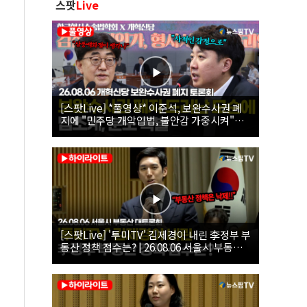
스팟
Live
[스팟Live] *풀영상* 이준석, 보완수사권 폐
지에 "민주당 개악입법, 불안감 가중시켜"｜
26.08.06 개혁신당 보완수사권 폐지 토론회
[스팟Live] '투미TV' 김제경이 내린 李정부 부
동산 정책 점수는? | 26.08.06 서울시 부동산
대토론회