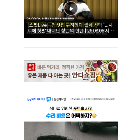
[스팟Live] "전셋집 구하려다 월세 선택"...사
회에 첫발 내디딘 청년의 한탄 | 26.08.06 서울
시 부동산 대토론회