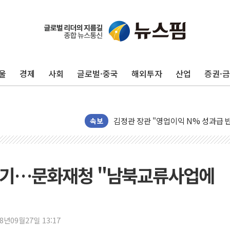
울
경제
사회
글로벌·중국
해외투자
산업
증권·
구광모, 내주 실리콘밸리서 젠슨 황 
뉴욕증시 개장 전 특징주...모더나
김정관 장관 "영업이익 N% 성과급
속보
뉴욕증시 프리뷰, 미 주가선물 AI주
청와대, 북한 단거리 탄도미사일 발사
금값 7주 만에 최고…美 고용 둔화·
연기…문화재청 "남북교류사업에
[인도증시] 중동 긴장 완화에 실적 호
러, 1인칭시점 드론으로 우크라 민간
[베트남 증시] 지수 하락 속 'DGC
'월가의 황제' 다이먼 "금융시장 레
18년09월27일 13:17