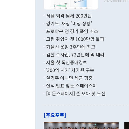
다. [정동영 통일부 장관이 지난달 23일 오후 서울 종로구 정부서울청사에
2026-08-06 08:
료=한국은행] 한국은행이 6일 발표한 '2026년 6월 국제수지(잠정)'에
서 취임 1주년 
면 지난 6월
부 장관 권한
1000만달러
서울 외곽 월세 200만원
발전 구상'을
이에 따라 올
적 갈등 해결
경기도, 재정 '비상 상황'
했다. 경상수
결과 혐오의 
9000만달러
프로야구 전 경기 폭염 취소
년간의 CVI
지 기준 상품
고령 취업자 첫 1000만명 돌파
무너졌다고도 
며 월간 기준
현실을 바꾸는
달러로 38.
화물선 운임 3주만에 최고
를 평화 체제
196.9% 급
검찰 수사권, 72년만에 막 내려
함께 4자 대
수출은 160
지만 이 대통
서울 첫 폭염중대경보
(18.6%) 
화공존 정책이
했다. 통관 기
'300억 사기' 차가원 구속
다"고 지적했
(16.4%)
투리가 잡혀 
실거주 아니면 세금 껑충
월(-10억9
쁜 상황이 초
증가와 유류할
실적 발표 앞둔 스페이스X
9·19 군사
기록했지만 
[히든스테이지] 즌·오아 첫 도전
"우리의 선의
로 전환됐다.
으로 약간의 의문
를 기록해 전
관은 업무보고
는 배당수입
주의에 근거한
줄면서 25억
[주요포토]
라며 "여러분
억1000만달
이 9월 러시
였던 올해 3
며 "정부 차
인의 해외투자