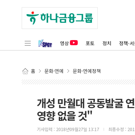
영상
포토
정치
정책·서
홈
문화·연예
문화·연예정책
개성 만월대 공동발굴 
영향 없을 것"
기사입력 :
2018년09월27일 13:17
최종수정 :
20