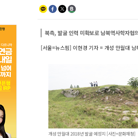
북측, 발굴 인력 미확보로 남북역사학자협
[서울=뉴스핌] 이현경 기자 = 개성 만월대 
개성 만월대 2018년 발굴 예정지 [사진=문화재청]