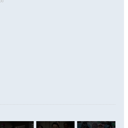
00
 따르
기자간담회를 하고 있다. [사진=통일부] 2026.07.23 ◆통일
 경상수지는 497억3000만달러 흑자로 집계됐다. 전월(386억
 넘어선 주장 정 장관은 이날 업무보고에서 '한반도 평화공존
)에 이어 두 달 연속 월간 기준 역대 최대 기록을 갈아치웠다.
 설명하면서 이재명 정부 2년차 핵심 과제로 상호 존중·평화
해 상반기 누적 경상수지 흑자는 1910억1000만달러를 기록
·핵 없는 한반도 등 3대 기본 방향을 제시했다. 정 장관은 "대
지 흑자를 견인한 것은 상품수지다. 6월 상품수지는 478억
언어는 멈춰야 한다"면서 주적 용어 대체를 주장했다. 지난 25
 흑자를 기록하며 전월에 이어 역대 최대를 다시 썼다. 국제수
D(완전하고 검증가능하며 되돌릴 수 없는 비핵화) 구도는 이미
수출은 1123억7000만달러로 전년 동월 대비 84.5% 증가하
했다. 또 "현 시점에서 흘러간 선(先)비핵화만 되뇌는 것은
 처음으로 1000억달러를 넘어섰다. 상품수입은 644억8000만
 데 힘이 되지 않는다"고 주장했다. 정 장관은 또 "정전 체제
6% 늘었다. 통관 기준으로는 반도체 수출이 전년 동월 대비
로 바꾸는 논의에 착수하겠다"면서 "북·미 정상회담 견인과
증했고 컴퓨터·주변기기(SSD)는 282.7% 증가했다. IT 품목
화의 동력을 확보하기 위해 최선을 다할 것"이라고 말했다. 하
.4% 늘었으며 비IT 품목도 ▲석유제품(47.5%) ▲화공품
령은 정 장관의 구상에 대부분 제동을 걸었다. 이 대통령은 "평
▲철강제품(17.9%) ▲승용차(6.1%) 등을 중심으로 18.6% 증가
 정치적으로 악용되는 측면이 있다"며 "많이 조심하셔야 한
준 수입은 ▲원자재(30.5%) ▲자본재(35.3%) ▲소비재
다. 북한을 다른 이름으로 불러야 한다는 주장에는 "표현에 꼬
가 모두 늘었다. 서비스수지는 12억9000만달러 적자를 기록해 전
정쟁으로 휘몰아 들어가면 원래 하고자 했던 데에서 오히려 나
000만달러)보다 적자 폭이 확대됐다. 여행수지는 외국인 입국자
래될 수 있다"고 경고했다. 이 대통령은 남북 신뢰 구축을 위해
증료 인상 등에 따른 출국자 감소로 4억4000만달러 흑자를
합의를 선제적으로 복원해야 한다는 정 장관의 주장에 대해서도
지식재산권사용료수지는 전월 흑자에서 4억4000만달러 적자
대로 하는 게 과연 한반도의 평화와 안정에 플러스냐, 결론적
 본원소득수지는 배당소득을 중심으로 32억7000만달러 흑자
이 들 때도 있다"며 부정적으로 반응했다. 조현 외교부 장
월(21억7000만달러)보다 흑자 폭이 확대됐다. 배당소득수지
 사후 브리핑에서 정 장관이 언급한 '4자 회담'에 대해 "이상
이 늘어난 데다 전월 분기배당에 따른 기저효과로 배당지급이
 어떤 희망이라 하더라도 그건 아직 조율되지 않은 방법"이
6000만달러 흑자를 나타냈다. 금융계정 순자산은 6월 중 467
들께서 디스카운트해 주시면 좋겠다"고 선을 그었다. 정 장관
러 증가해 월간 기준 역대 최대 증가 폭을 기록했다. 종전 최대
아 블라디보스토크에서 열리는 '동방경제포럼(EEF)'을 언급하
월(369억9000만달러)을 넘어선 것이다. 직접투자에서는 내국
원에서 (참석을) 검토하고 있다"고 발언한 데 대해서도 조 장관
가 80억1000만달러, 외국인의 국내투자가 46억3000만달러