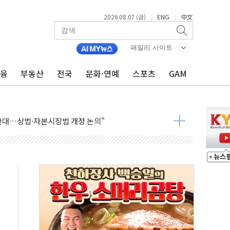
2026.08.07 (금)
ENG
中文
|
|
패밀리 사이트
금융
부동산
전국
문화·연예
스포츠
GAM
재회…로봇·AI 데이터센터·모빌리티 구체화
·아이온큐·도어대시↑ VS 샌디스크·피그마·앱러빈↓
 반대…상법·자본시장법 개정 논의"
 차익실현 속 혼조세...웨스턴디지털·샌디스크↓
에 긴급 안보 점검회의
호르무즈 재개방 기대에 강세
조까지, 상승...호실적 보고 기업 상승세 뚜렷
인 '사파리' 공격… 시민들 공포감 극대화 전략
' 임시 주총 기대감에 홀로 상한가…마진 잔액은 사상 최고
버리지 위험수위…숨은 차입이 더 큰 변수"