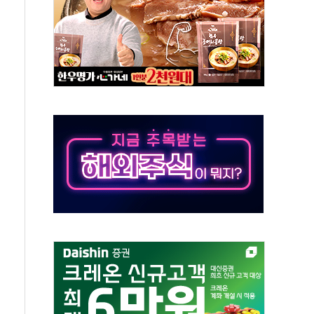
대응 1단계 진압 중
야, 경쟁상대 中과 비교해야"
하는 '선봉'의 대민 봉사
미사일 1발 발사… 올해 10번째·42일 만 도발
 새 안보 위기… 반군·마약카르텔이 습득해 전투 활용
어선 구조
무해한 표면 부식 물질"
분만에 진화...외국인 노동자 숨져
즌2
축 피해 최소화 '총력 대응'