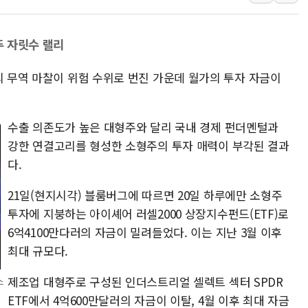
여수 오동도 인근 해상서 모
추미애, '위안부' 피해자 기림
두 자릿수 랠리
인천 선재도 갯벌서 해루질 중
의 무역 마찰이 위험 수위로 번진 가운데 월가의 투자 자금이
인천서 말다툼 중 어머니 흉기
'화합' 꺼낸 김민석에 '뻔뻔
李대통령, ISA 개편 재검토 
수출 의존도가 높은 대형주와 달리 국내 경제 펀더멘털과
강한 연결고리를 형성한 소형주의 투자 매력이 부각된 결과
다.
21일(현지시각) 블룸버그에 따르면 20일 하루에만 소형주
투자에 지붕하는 아이셰어 러셀2000 상장지수펀드(ETF)로
6억4100만다러의 자금이 밀려들었다. 이는 지난 3월 이후
최대 규모다.
제조업 대형주로 구성된 인더스트리얼 셀렉트 섹터 SPDR
스
ETF에서 4억600만달러의 자금이 이탈, 4월 이후 최대 자금