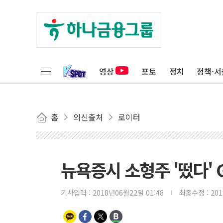
영상
포토
정치
정책·서
홈
외신출처
로이터
뉴욕증시 소형주 '떴다'
기사입력 :
2018년06월22일 01:48
최종수정 :
20