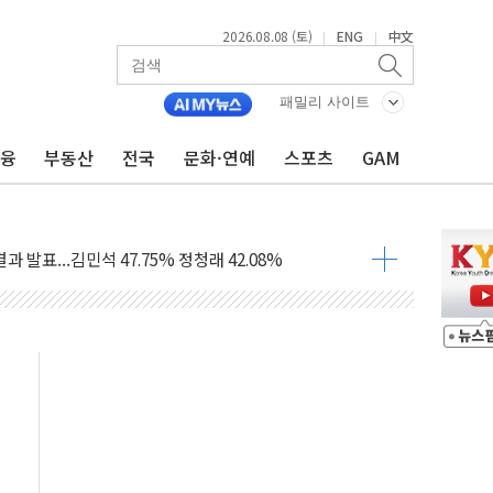
2026.08.08 (토)
ENG
中文
|
|
산사태 주의보'...경북도, 호우 피해·통제구간 없어
%p' 차 재역전 성공...金 45.42% vs 鄭 44.56%
패밀리 사이트
·정청래·김민석 당대표 후보
금융
부동산
전국
문화·연예
스포츠
GAM
 정청래에 승리...47.75% vs 42.08%
과 발표...김민석 47.75% 정청래 42.08%
표...김민석 45.09% 정청래 43.27% 송영길 11.63%
표...김민석 52.64% 정청래 39.89% 송영길 7.47%
0~8.14)
…공습 한계·탄약 부족 현실화
50㎜ 폭우…강원 동해안 강한 비 이어져
 환경미화원 수거차에 치여 사망
동…60대 남성 2명 숨져
보는 일 없게"…'결혼 페널티' 22개 과제 손본다