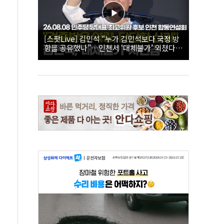
[스팟Live] 김민석 “누가 김민석보다 국정 방
향을 공유했나”…인천서 ‘대체불가’ 외쳤다 |
26.08.08 더불어민주당 당대표·최고위원 후
보 인천 합동연설회