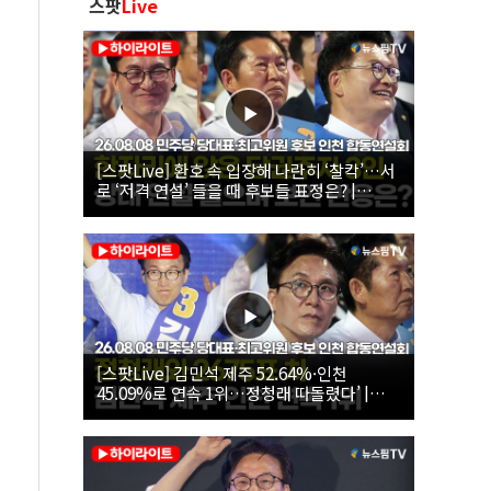
스팟
Live
[스팟Live] 환호 속 입장해 나란히 ‘찰칵’…서
로 ‘저격 연설’ 들을 때 후보들 표정은? |
26.08.08 더불어민주당 당대표·최고위원 후
보 인천 합동연설회
[스팟Live] 김민석 제주 52.64%·인천
45.09%로 연속 1위…정청래 따돌렸다’ |
26.08.08 더불어민주당 당대표·최고위원 후
보 인천 합동연설회