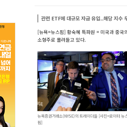
관련 ETF에 대규모 자금 유입..해당 지수 
[뉴욕=뉴스핌] 황숙혜 특파원 = 미국과 중국
소형주로 몰려들고 있다.
뉴욕증권거래소(NYSE)의 트레이더들 [사진=로이터 뉴
핌]