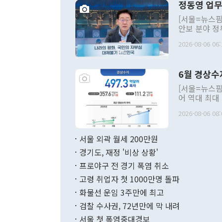
정동영 업무
[서울=뉴스핌
안보 분야 정
평화공존 발전
2026-08-06 06:
발언 중에는 
언한 것이 있
령은 공개적으
6월 경상수
주의적 희망에
관의 대북 정
[서울=뉴스핌
관 부처 장관
어 역대 최대
관의 무리한 
출 호조로 월
다. [정동영 통일부 장관이 지난달 23일 오후 서울 종로구 정부서울청사에
2026-08-06 08:
료=한국은행] 한국은행이 6일 발표한 '2026년 6월 국제수지(잠정)'에
서 취임 1주년 
면 지난 6월
부 장관 권한
1000만달러
서울 외곽 월세 200만원
발전 구상'을
이에 따라 올
적 갈등 해결
경기도, 재정 '비상 상황'
했다. 경상수
결과 혐오의 
9000만달러
프로야구 전 경기 폭염 취소
년간의 CVI
지 기준 상품
고령 취업자 첫 1000만명 돌파
무너졌다고도 
며 월간 기준
현실을 바꾸는
달러로 38.
화물선 운임 3주만에 최고
를 평화 체제
196.9% 급
검찰 수사권, 72년만에 막 내려
함께 4자 대
수출은 160
지만 이 대통
서울 첫 폭염중대경보
(18.6%) 