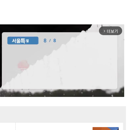
더보기
arrow_forward_ios
Mute