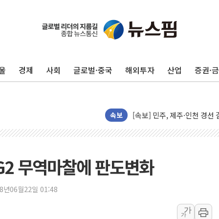
울진·영덕 '호우특보'-포항 '
[종합] 김민석, 정청래에 '0.86
인천 합동연설회 나선 송영길
울
경제
사회
글로벌·중국
해외투자
산업
증권·
김민석, 2주차 제주·인천 경선서
인사하는 김민석 당대표 후보
[속보] 민주, 제주·인천 경선 결
[속보] 민주, 인천 경선 결과 발
속보
[속보] 민주, 제주 경선 결과 발
이번주 국내 주요 금융일정(8.1
美, 이란전 출구전략 만지작
 G2 무역마찰에 판도변화
강릉·동해·삼척 시간당 최대 
폐기물 수거하다 참변…60대
18년06월22일 01:48
서울 중랑구 주택가서 흉기 난
가
가
李대통령 "결혼 때문에 손해 