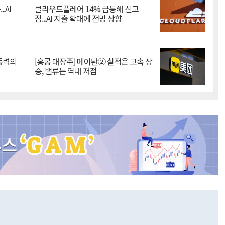
.AI
클라우드플레어 14% 급등해 신고
점...AI 지출 확대에 전망 상향
 동력의
[홍콩 대장주] 메이퇀② 실적은 고속 상
승, 밸류는 역대 저점