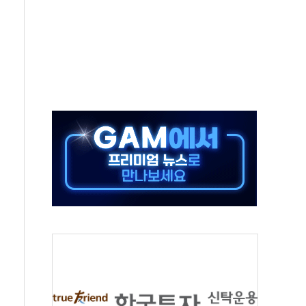
터보트 전복…1명 사망·1명 실종
의 날 참석..."국제적 시민 연대로 목소리 내야"
 실종 60대 나흘만에 숨진 채 발견
 살해 10대 아들 체포
' 받아친 정청래…제주 연설서 신경전 고조
지시…與 "적극 환영"·野 "졸속 국정"