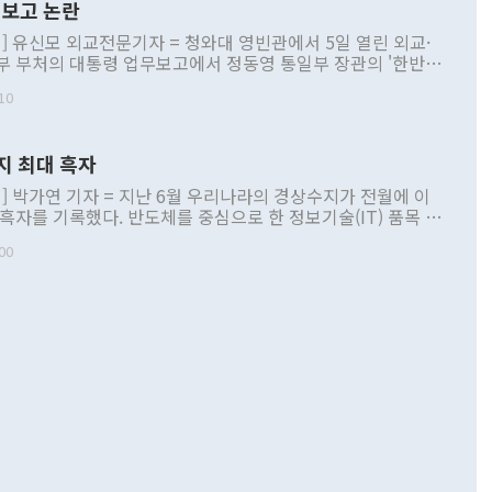
보고 논란
] 유신모 외교전문기자 = 청와대 영빈관에서 5일 열린 외교·
부 부처의 대통령 업무보고에서 정동영 통일부 장관의 '한반도
 구상'과 업무보고 발언이 논란을 빚고 있다. 이날 정 장관의
10
정부 내 조율을 거치지 않은 사안을 정책으로 추진하겠다고 공
는가 하면 사실 관계에 맞지 않은 설명도 있었다. 이재명 대통
로 신중을 기해 달라고 경고했고, 조현 외교부 장관은 '이상
지 최대 흑자
 근거한 비현실적 구상'이라는 비판을 내놨다. 그동안 정 장
책 관련 발언이 물의를 빚은 적은 여러 번 있지만 대통령과 유
] 박가연 기자 = 지난 6월 우리나라의 경상수지가 전월에 이
이 공개적으로 부정적 입장을 표명한 것은 이례적이다. 정 장
 흑자를 기록했다. 반도체를 중심으로 한 정보기술(IT) 품목 수
대북 접근법과 월권을 제어해야 한다는 목소리도 높아지고 있
간 상품수출이 처음으로 1000억달러를 넘어선 영향이다. [자
00
 따르
기자간담회를 하고 있다. [사진=통일부] 2026.07.23 ◆통일
 경상수지는 497억3000만달러 흑자로 집계됐다. 전월(386억
 넘어선 주장 정 장관은 이날 업무보고에서 '한반도 평화공존
)에 이어 두 달 연속 월간 기준 역대 최대 기록을 갈아치웠다.
 설명하면서 이재명 정부 2년차 핵심 과제로 상호 존중·평화
해 상반기 누적 경상수지 흑자는 1910억1000만달러를 기록
·핵 없는 한반도 등 3대 기본 방향을 제시했다. 정 장관은 "대
지 흑자를 견인한 것은 상품수지다. 6월 상품수지는 478억
언어는 멈춰야 한다"면서 주적 용어 대체를 주장했다. 지난 25
 흑자를 기록하며 전월에 이어 역대 최대를 다시 썼다. 국제수
D(완전하고 검증가능하며 되돌릴 수 없는 비핵화) 구도는 이미
수출은 1123억7000만달러로 전년 동월 대비 84.5% 증가하
했다. 또 "현 시점에서 흘러간 선(先)비핵화만 되뇌는 것은
 처음으로 1000억달러를 넘어섰다. 상품수입은 644억8000만
 데 힘이 되지 않는다"고 주장했다. 정 장관은 또 "정전 체제
6% 늘었다. 통관 기준으로는 반도체 수출이 전년 동월 대비
로 바꾸는 논의에 착수하겠다"면서 "북·미 정상회담 견인과
증했고 컴퓨터·주변기기(SSD)는 282.7% 증가했다. IT 품목
화의 동력을 확보하기 위해 최선을 다할 것"이라고 말했다. 하
.4% 늘었으며 비IT 품목도 ▲석유제품(47.5%) ▲화공품
령은 정 장관의 구상에 대부분 제동을 걸었다. 이 대통령은 "평
▲철강제품(17.9%) ▲승용차(6.1%) 등을 중심으로 18.6% 증가