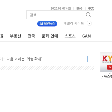
2026.08.07 (금)
ENG
中文
|
|
패밀리 사이트
금융
부동산
전국
문화·연예
스포츠
GAM
행정명령 서명…출생시민권 제한 재시동
군수품 부족설 일축 "막대한 무기 보유"
어…다음 과제는 '외형 확대'
 귀환 조짐에 전월세시장 '긴장'
교환·재매수·다운사이징 '저울질'
항 제한 검토에 유가 3% 급등…금값 보합
다우 5거래일 랠리 '마침표'
합의 막바지.."美와 직접 협상 없어"
·김민석 후보 - 8월 7일
2차 회의…주택 공급 대책 막바지 조율할 듯