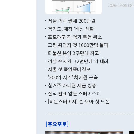
출 호조로 월
다. [정동영 통일부 장관이 지난달 23일 오후 서울 종로구 정부서울청사에
2026-08-06 08:
료=한국은행] 한국은행이 6일 발표한 '2026년 6월 국제수지(잠정)'에
서 취임 1주년 
면 지난 6월
부 장관 권한
1000만달러
서울 외곽 월세 200만원
발전 구상'을
이에 따라 올
적 갈등 해결
경기도, 재정 '비상 상황'
했다. 경상수
결과 혐오의 
9000만달러
프로야구 전 경기 폭염 취소
년간의 CVI
지 기준 상품
고령 취업자 첫 1000만명 돌파
무너졌다고도 
며 월간 기준
현실을 바꾸는
달러로 38.
화물선 운임 3주만에 최고
를 평화 체제
196.9% 급
검찰 수사권, 72년만에 막 내려
함께 4자 대
수출은 160
지만 이 대통
서울 첫 폭염중대경보
(18.6%) 
화공존 정책이
했다. 통관 기
'300억 사기' 차가원 구속
다"고 지적했
(16.4%)
투리가 잡혀 
실거주 아니면 세금 껑충
월(-10억9
쁜 상황이 초
증가와 유류할
실적 발표 앞둔 스페이스X
9·19 군사
기록했지만 
[히든스테이지] 즌·오아 첫 도전
"우리의 선의
로 전환됐다.
으로 약간의 의문
를 기록해 전
관은 업무보고
는 배당수입
주의에 근거한
줄면서 25억
[주요포토]
라며 "여러분
억1000만달
이 9월 러시
였던 올해 3