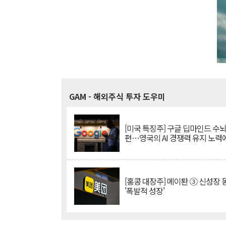
GAM
- 해외주식 투자 도우미
[미국 특징주] 구글 딥마인드 수
편…영국의 AI 경쟁력 유지 노력
[홍콩 대장주] 메이퇀 ③ 신성장
'폭발적 성장'