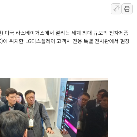
[오늘의 정치일정] 8월 7일(금)
가
가
[오늘의 국회일정] 상임위·세미나·기
이란, 美·이스라엘 선박 호르무즈 
) 미국 라스베이거스에서 열리는 세계 최대 규모의 전자제품
유럽증시, 견조한 실적 소화하며 대부
CC)에 위치한 LG디스플레이 고객사 전용 특별 전시관에서 현장
리투아니아 국방 "러, 우크라 드론
구광모, 내주 실리콘밸리서 젠슨 황
뉴욕증시 개장 전 특징주...모더
김정관 장관 "영업이익 N% 성과
뉴욕증시 프리뷰, 미 주가선물 AI
청와대, 북한 단거리 탄도미사일 발