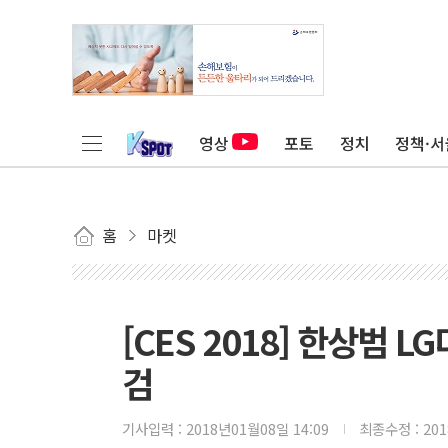
영상
포토
정치
정책·서
홈
마켓
[CES 2018] 한상범 
검
기사입력 :
2018년01월08일 14:09
최종수정 :
20