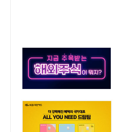
자회견·주요 정당 - 8월 7일
통항 제한 추진…美 "통행 막을 권한 없어"
분 상승… "2분기 기업 순이익 21% 증가" 전망
으로 나토 회원국 공격 검토… 거짓 깃발 작전"
 재회…로봇·AI 데이터센터·모빌리티 구체화
나·아이온큐·도어대시↑ VS 샌디스크·피그마·앱러빈↓
급 반대…상법·자본시장법 개정 논의"
주 차익실현 속 혼조세...웨스턴디지털·샌디스크↓
사에 긴급 안보 점검회의