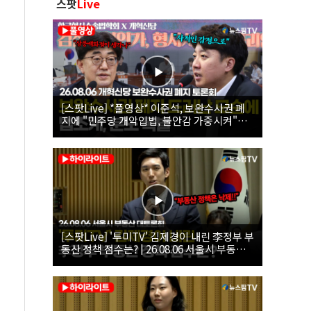
스팟
Live
[스팟Live] *풀영상* 이준석, 보완수사권 폐
지에 "민주당 개악입법, 불안감 가중시켜"｜
26.08.06 개혁신당 보완수사권 폐지 토론회
[스팟Live] '투미TV' 김제경이 내린 李정부 부
동산 정책 점수는? | 26.08.06 서울시 부동산
대토론회