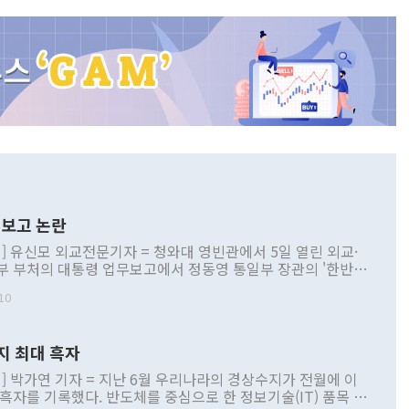
보고 논란
] 유신모 외교전문기자 = 청와대 영빈관에서 5일 열린 외교·
부 부처의 대통령 업무보고에서 정동영 통일부 장관의 '한반도
 구상'과 업무보고 발언이 논란을 빚고 있다. 이날 정 장관의
10
정부 내 조율을 거치지 않은 사안을 정책으로 추진하겠다고 공
는가 하면 사실 관계에 맞지 않은 설명도 있었다. 이재명 대통
로 신중을 기해 달라고 경고했고, 조현 외교부 장관은 '이상
지 최대 흑자
 근거한 비현실적 구상'이라는 비판을 내놨다. 그동안 정 장
책 관련 발언이 물의를 빚은 적은 여러 번 있지만 대통령과 유
] 박가연 기자 = 지난 6월 우리나라의 경상수지가 전월에 이
이 공개적으로 부정적 입장을 표명한 것은 이례적이다. 정 장
 흑자를 기록했다. 반도체를 중심으로 한 정보기술(IT) 품목 수
대북 접근법과 월권을 제어해야 한다는 목소리도 높아지고 있