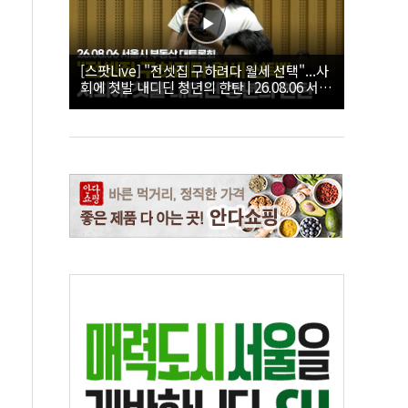
[스팟Live] "전셋집 구하려다 월세 선택"...사
회에 첫발 내디딘 청년의 한탄 | 26.08.06 서울
시 부동산 대토론회