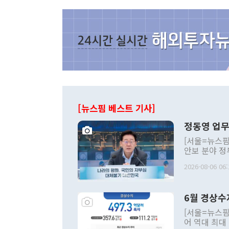
[뉴스핌 베스트 기사]
정동영 업무
[서울=뉴스핌
안보 분야 정
평화공존 발전
2026-08-06 06:
발언 중에는 
언한 것이 있
령은 공개적으
6월 경상수
주의적 희망에
관의 대북 정
[서울=뉴스핌
관 부처 장관
어 역대 최대
관의 무리한 