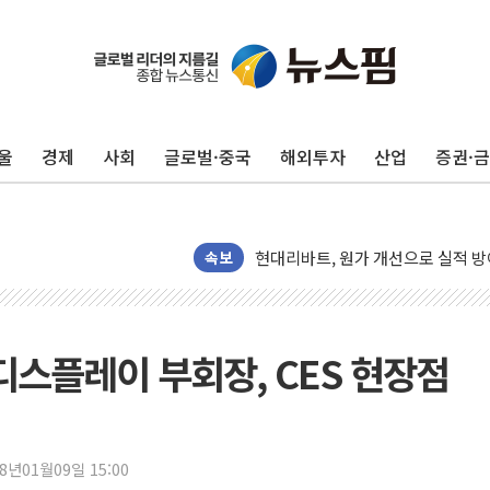
울
경제
사회
글로벌·중국
해외투자
산업
증권·
트럼프, '원정출산 시민권 차단' 
트럼프 "이란전 조만간 끝날 것"…
현대리바트, 원가 개선으로 실적 방
속보
"세금 부담 덜자"…비거주 1주택자
세금 부담 커진 고가 1주택자…맞
[금/유가] 이란의 호르무즈 해협 통
LG디스플레이 부회장, CES 현장점
뉴욕증시, 유가·금리 부담에 하락…
이란, 오만과 호르무즈 해협 재개방 
[민주 당권주자 일정] 송영길·정청래
18년01월09일 15:00
李대통령, 오늘 부동산 정책 점검 