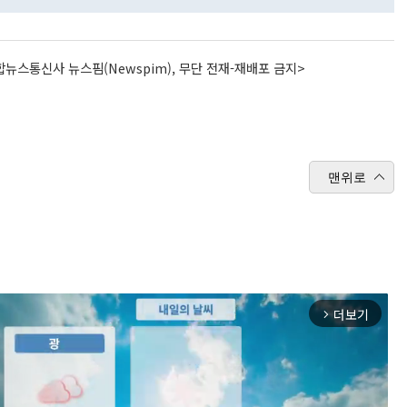
뉴스통신사 뉴스핌(Newspim), 무단 전재-재배포 금지>
맨위로
더보기
arrow_forward_ios