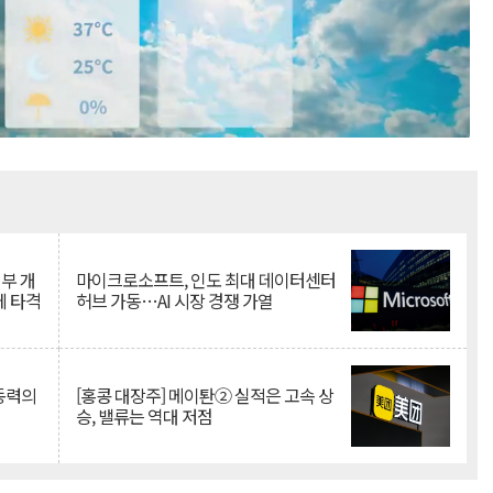
Mute
뇌부 개
마이크로소프트, 인도 최대 데이터센터
에 타격
허브 가동…AI 시장 경쟁 가열
 동력의
[홍콩 대장주] 메이퇀② 실적은 고속 상
승, 밸류는 역대 저점