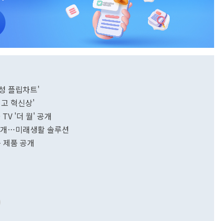
'삼성 플립차트'
'최고 혁신상'
 TV '더 월' 공개
대거 공개…미래생활 솔루션
능 제품 공개